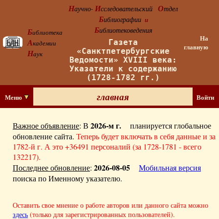
Н
И
О
аучно-
сследовательский
тдел
Б
иблиографии
и
Б
иблиотековедения
Б
иблиотека
На
А
Газета
кадемии
главную
«Санктпетербургские
Н
аук
Ведомости» XVIII века:
Указатели к содержанию
(1728-1782 гг.)
главная
Меню
Войти
2026-м г.
Важное объявление
: В
планируется глобальное
обновление сайта.
Теперь будет включать в себя данные и за
1782-й г. А это +36491 персоналий (за 1728-1781 - всего
132217).
2026-08-05
Последнее обновление
:
Мобильная версия
поиска по Именному указателю.
Оставить свое мнение о работе авторов или данного сайта можно
здесь
(только для зарегистрированных пользователей).