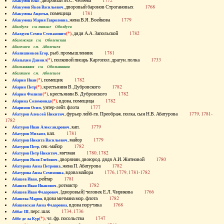
, дворовый М.С. Челеева
1772
Абакумов Влас
, дворовый баронов Строгановых
1768
Абакумов Яков Васильевич
, помещица
1781
Абакумова Авдотья
, жена В.Я. Воейкова
1779
Абакумова Мария Гавриловна
Абалдуев см. также Оболдуев
(*)
, дядя А.А. Запольской
1782
Абалдуев Семен Степанович
Абаленская см. Оболенская
Абалешев см. Аболешев
, рыб. промышленник
1781
Абалишников Егор
(*)
, полковой писарь Каргопол. драгун. полка
1733
Абалыхин Даниил
Абальянинов см. Обольянинов
Абаляшев см. Аболешев
(*)
, помещик
1782
Абарин Иван
(*)
, крестьянин В. Дубровского
1782
Абарин Петр
(*)
, крестьянин В. Дубровского
1782
Абарин Филипп
(*)
, вдова, помещица
1782
Абарина Соломонида
, унтер-лейт. флота
1777
Абаринов Осип
, фурьер лейб-гв. Преображ. полка, сын Н.В. Абатурова
1779, 1781-
Абатуров Алексей Никитич
1782
, кап.
1779
Абатуров Иван Александрович
, кап.
1781
Абатуров Михаил
, майор
1779
Абатуров Никита Васильевич
, сек.-майор
1782
Абатуров Петр
, мичман
1780, 1782
Абатуров Петр Никитич
, дворянин, двоюрод. дядя А.И. Житновой
1780
Абатуров Яков Глебович
, жена П. Абатурова
1782
Абатурова Анна Петровна
, вдова майора
1776, 1779, 1781-1782
Абатурова Анна Семеновна
, рейтар
1781
Абашев Иван
, ротмистр
1782
Абашев Иван Иванович
, [дворовый] человек Е.Л. Чирикова
1766
Абашев Иван Федорович
, вдова мичмана мор. флота
1782
Абашева Мария
, вдова поручика
1768
Абашевская Анна Федоровна
, перс. шах
1734, 1736
Аббас III
(*)
, чл. фр. посольства
1747
Аббе де ла Кур