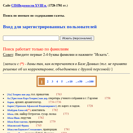
Сайт
СПбВедомости XVIII в.
(1728-1781 гг.)
Поиск по именам по содержанию газеты.
Вход для зарегистрированных пользователей
Поиск работает только по фамилиям
Совет
: Введите первые 2-4 буквы фамилии и нажмите "Искать".
{
записи с
(*)
- даны так, как встречаются в Базе Данных (т.е. не принято
решение об их корректировке, объединении с другой персоной)
}
1
2
3
4
5
..+10
..+50
..+100
, гол. приказчик
1763
[Аа] Хенрик ван дер
, секретарь ученого собрания в г. Гарлеме
1758
Аа [Христиан Карл Хенрик] ван дер
, архиеп. архангелогор.
1734-1736
Аарон
, еп. карел. и ладож.
1728
Аарон [(Еропкин Афанасий Владимирович)]
(*)
, констапель
1782
Абабуров Алексей
, сек.-майор Острогож. гусар. полка
1773
Абаза
, поручик
1782
Абаза Иван
, прапорщик
1779
Абаза Константин
1765
Абаковский Франц
, прапорщик
1781
Абакулов Евдоким Степанович