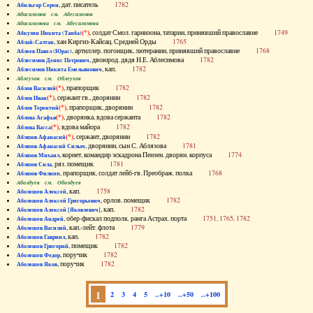
, дат. писатель
1782
Абильгор Серен
Абисаломов см. Абесаломов
Абисаломова см. Абесаломова
(*)
, солдат Смол. гарнизона, татарин, принявший православие
1749
Абкузин Никита (Танба)
, хан Киргиз-Кайсац. Средней Орды
1765
Аблай-Салтан
, артиллер. погонщик, лютеранин, принявший православие
1768
Аблеев Павел (Юрас)
, двоюрод. дядя Н.Е. Аблесимова
1782
Аблесимов Денис Петрович
, кап.
1782
Аблесимов Никита Емельянович
Аблеухов см. Облеухов
(*)
, прапорщик
1782
Аблов Василий
(*)
, сержант гв., дворянин
1782
Аблов Иван
(*)
, прапорщик, дворянин
1782
Аблов Терентий
(*)
, дворянка, вдова сержанта
1782
Аблова Агафья
(*)
, вдова майора
1782
Аблова Васса
(*)
, сержант, дворянин
1782
Аблязов Афанасий
, дворянин, сын С. Аблязова
1781
Аблязов Афанасий Силыч
, корнет, командир эскадрона Пензен. дворян. корпуса
1774
Аблязов Михаил
, ряз. помещик
1781
Аблязов Сила
, прапорщик, солдат лейб-гв. Преображ. полка
1768
Аблязов Филипп
Аболдуев см. Оболдуев
, кап.
1758
Аболешев Алексей
, орлов. помещик
1782
Аболешев Алексей Григорьевич
, кап.
1782
Аболешев Алексей [Яковлевич]
, обер-фискал подполк. ранга Астрах. порта
1751, 1765, 1782
Аболешев Андрей
, кап.-лейт. флота
1779
Аболешев Василий
, кап.
1782
Аболешев Гавриил
, помещик
1782
Аболешев Григорий
, поручик
1782
Аболешев Федор
, поручик
1782
Аболешев Яков
1
2
3
4
5
..+10
..+50
..+100