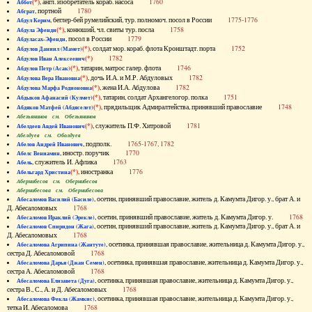
(*)
, англ. изобретатель кораб. насоса
1760
Аббот
, портной
1780
Абграт
, беглер-бей румелийский, тур. полномоч. посол в России
1775-1776
Абдул Керим
(*)
, конюший, чл. свиты тур. посла
1758
Абдула Эфенди
, посол в России
1779
Абдуласах-Эфенди
(*)
, солдат мор. кораб. флота Кронштадт. порта
1752
Абдулов Даниил (Мамет)
(*)
1782
Абдулов Иван Алексеевич
(*)
, татарин, матрос галер. флота
1746
Абдулов Петр (Асак)
(*)
, дочь И.А. и М.Р. Абдуловых
1782
Абдулова Вера Ивановна
(*)
, жена И.А. Абдулова
1782
Абдулова Марфа Родионовна
(*)
, татарин, солдат Архангелогор. полка
1751
Абдыков Афанасий (Кулмет)
(*)
, прядильщик Адмиралтейства, принявший православие
1748
Абдяков Матфей (Абдяселет)
Абезьянинов см. Обезьянинов
(*)
, служитель П.Ф. Хитровой
1781
Абелдеев Авдей Иванович
Абелдуев см. Оболдуев
, подполк.
1765-1767, 1782
Абелов Андрей Иванович
, иностр. поручик
1770
Абелс Вениамин
, служитель И. Афлика
1763
Абель
(*)
, иностранка
1776
Абельгард Христина
Абернибесов см. Обернибесов
Абернибесова см. Обернибесова
, осетин, принявший православие, житель д. Камумта Дигор. у., брат А. и
Абесаломов Василий (Басиле)
Д. Абесаломовых
1768
, осетин, принявший православие, житель д. Камумта Дигор. у.
1768
Абесаломов Ираклий (Эрекле)
, осетин, принявший православие, житель д. Камумта Дигор. у., брат А. и
Абесаломов Спиридон (Жага)
Д. Абесаломовых
1768
, осетинка, принявшая православие, жительница д. Камумта Дигор. у.,
Абесаломова Агрипина (Жантуте)
сестра Д. Абесаломовой
1768
, осетинка, принявшая православие, жительница д. Камумта Дигор. у.,
Абесаломова Дарья (Джан Семен)
сестра А. Абесаломовой
1768
, осетинка, принявшая православие, жительница д. Камумта Дигор. у.,
Абесаломова Елизавета (Дуга)
сестра В., С., А. и Д. Абесаломовых
1768
, осетинка, принявшая православие, жительница д. Камумта Дигор. у.,
Абесаломова Фекла (Жамкис)
тетка И. Абесаломова
1768