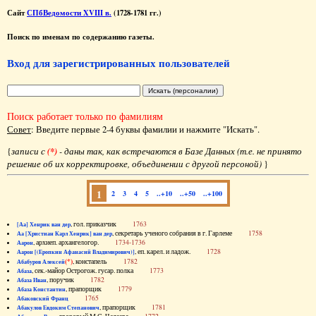
Сайт
СПбВедомости XVIII в.
(1728-1781 гг.)
Поиск по именам по содержанию газеты.
Вход для зарегистрированных пользователей
Поиск работает только по фамилиям
Совет
: Введите первые 2-4 буквы фамилии и нажмите "Искать".
{
записи с
(*)
- даны так, как встречаются в Базе Данных (т.е. не принято
решение об их корректировке, объединении с другой персоной)
}
1
2
3
4
5
..+10
..+50
..+100
, гол. приказчик
1763
[Аа] Хенрик ван дер
, секретарь ученого собрания в г. Гарлеме
1758
Аа [Христиан Карл Хенрик] ван дер
, архиеп. архангелогор.
1734-1736
Аарон
, еп. карел. и ладож.
1728
Аарон [(Еропкин Афанасий Владимирович)]
(*)
, констапель
1782
Абабуров Алексей
, сек.-майор Острогож. гусар. полка
1773
Абаза
, поручик
1782
Абаза Иван
, прапорщик
1779
Абаза Константин
1765
Абаковский Франц
, прапорщик
1781
Абакулов Евдоким Степанович