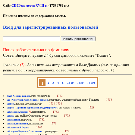
Сайт
СПбВедомости XVIII в.
(1728-1781 гг.)
Поиск по именам по содержанию газеты.
Вход для зарегистрированных пользователей
Поиск работает только по фамилиям
Совет
: Введите первые 2-4 буквы фамилии и нажмите "Искать".
{
записи с
(*)
- даны так, как встречаются в Базе Данных (т.е. не принято
решение об их корректировке, объединении с другой персоной)
}
1
2
3
4
5
..+10
..+50
..+100
, гол. приказчик
1763
[Аа] Хенрик ван дер
, секретарь ученого собрания в г. Гарлеме
1758
Аа [Христиан Карл Хенрик] ван дер
, архиеп. архангелогор.
1734-1736
Аарон
, еп. карел. и ладож.
1728
Аарон [(Еропкин Афанасий Владимирович)]
(*)
, констапель
1782
Абабуров Алексей
, сек.-майор Острогож. гусар. полка
1773
Абаза
, поручик
1782
Абаза Иван
, прапорщик
1779
Абаза Константин
1765
Абаковский Франц
, прапорщик
1781
Абакулов Евдоким Степанович