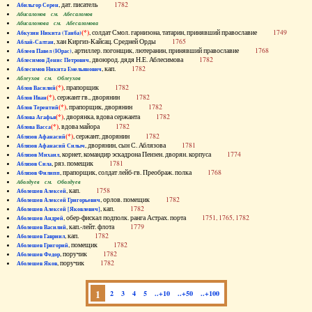
, дат. писатель
1782
Абильгор Серен
Абисаломов см. Абесаломов
Абисаломова см. Абесаломова
(*)
, солдат Смол. гарнизона, татарин, принявший православие
1749
Абкузин Никита (Танба)
, хан Киргиз-Кайсац. Средней Орды
1765
Аблай-Салтан
, артиллер. погонщик, лютеранин, принявший православие
1768
Аблеев Павел (Юрас)
, двоюрод. дядя Н.Е. Аблесимова
1782
Аблесимов Денис Петрович
, кап.
1782
Аблесимов Никита Емельянович
Аблеухов см. Облеухов
(*)
, прапорщик
1782
Аблов Василий
(*)
, сержант гв., дворянин
1782
Аблов Иван
(*)
, прапорщик, дворянин
1782
Аблов Терентий
(*)
, дворянка, вдова сержанта
1782
Аблова Агафья
(*)
, вдова майора
1782
Аблова Васса
(*)
, сержант, дворянин
1782
Аблязов Афанасий
, дворянин, сын С. Аблязова
1781
Аблязов Афанасий Силыч
, корнет, командир эскадрона Пензен. дворян. корпуса
1774
Аблязов Михаил
, ряз. помещик
1781
Аблязов Сила
, прапорщик, солдат лейб-гв. Преображ. полка
1768
Аблязов Филипп
Аболдуев см. Оболдуев
, кап.
1758
Аболешев Алексей
, орлов. помещик
1782
Аболешев Алексей Григорьевич
, кап.
1782
Аболешев Алексей [Яковлевич]
, обер-фискал подполк. ранга Астрах. порта
1751, 1765, 1782
Аболешев Андрей
, кап.-лейт. флота
1779
Аболешев Василий
, кап.
1782
Аболешев Гавриил
, помещик
1782
Аболешев Григорий
, поручик
1782
Аболешев Федор
, поручик
1782
Аболешев Яков
1
2
3
4
5
..+10
..+50
..+100