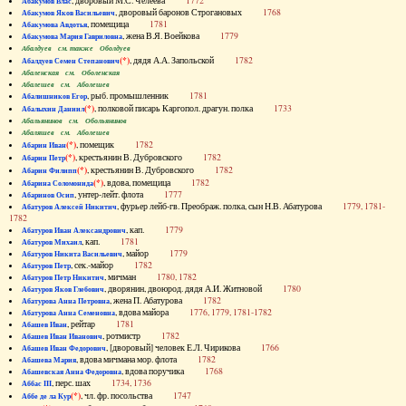
, дворовый М.С. Челеева
1772
Абакумов Влас
, дворовый баронов Строгановых
1768
Абакумов Яков Васильевич
, помещица
1781
Абакумова Авдотья
, жена В.Я. Воейкова
1779
Абакумова Мария Гавриловна
Абалдуев см. также Оболдуев
(*)
, дядя А.А. Запольской
1782
Абалдуев Семен Степанович
Абаленская см. Оболенская
Абалешев см. Аболешев
, рыб. промышленник
1781
Абалишников Егор
(*)
, полковой писарь Каргопол. драгун. полка
1733
Абалыхин Даниил
Абальянинов см. Обольянинов
Абаляшев см. Аболешев
(*)
, помещик
1782
Абарин Иван
(*)
, крестьянин В. Дубровского
1782
Абарин Петр
(*)
, крестьянин В. Дубровского
1782
Абарин Филипп
(*)
, вдова, помещица
1782
Абарина Соломонида
, унтер-лейт. флота
1777
Абаринов Осип
, фурьер лейб-гв. Преображ. полка, сын Н.В. Абатурова
1779, 1781-
Абатуров Алексей Никитич
1782
, кап.
1779
Абатуров Иван Александрович
, кап.
1781
Абатуров Михаил
, майор
1779
Абатуров Никита Васильевич
, сек.-майор
1782
Абатуров Петр
, мичман
1780, 1782
Абатуров Петр Никитич
, дворянин, двоюрод. дядя А.И. Житновой
1780
Абатуров Яков Глебович
, жена П. Абатурова
1782
Абатурова Анна Петровна
, вдова майора
1776, 1779, 1781-1782
Абатурова Анна Семеновна
, рейтар
1781
Абашев Иван
, ротмистр
1782
Абашев Иван Иванович
, [дворовый] человек Е.Л. Чирикова
1766
Абашев Иван Федорович
, вдова мичмана мор. флота
1782
Абашева Мария
, вдова поручика
1768
Абашевская Анна Федоровна
, перс. шах
1734, 1736
Аббас III
(*)
, чл. фр. посольства
1747
Аббе де ла Кур