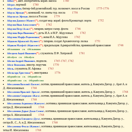
(*)
, англ. изобретатель кораб. насоса
1760
Аббот
, портной
1780
Абграт
, беглер-бей румелийский, тур. полномоч. посол в России
1775-1776
Абдул Керим
(*)
, конюший, чл. свиты тур. посла
1758
Абдула Эфенди
, посол в России
1779
Абдуласах-Эфенди
(*)
, солдат мор. кораб. флота Кронштадт. порта
1752
Абдулов Даниил (Мамет)
(*)
1782
Абдулов Иван Алексеевич
(*)
, татарин, матрос галер. флота
1746
Абдулов Петр (Асак)
(*)
, дочь И.А. и М.Р. Абдуловых
1782
Абдулова Вера Ивановна
(*)
, жена И.А. Абдулова
1782
Абдулова Марфа Родионовна
(*)
, татарин, солдат Архангелогор. полка
1751
Абдыков Афанасий (Кулмет)
(*)
, прядильщик Адмиралтейства, принявший православие
1748
Абдяков Матфей (Абдяселет)
Абезьянинов см. Обезьянинов
(*)
, служитель П.Ф. Хитровой
1781
Абелдеев Авдей Иванович
Абелдуев см. Оболдуев
, подполк.
1765-1767, 1782
Абелов Андрей Иванович
, иностр. поручик
1770
Абелс Вениамин
, служитель И. Афлика
1763
Абель
(*)
, иностранка
1776
Абельгард Христина
Абернибесов см. Обернибесов
Абернибесова см. Обернибесова
, осетин, принявший православие, житель д. Камумта Дигор. у., брат А. и
Абесаломов Василий (Басиле)
Д. Абесаломовых
1768
, осетин, принявший православие, житель д. Камумта Дигор. у.
1768
Абесаломов Ираклий (Эрекле)
, осетин, принявший православие, житель д. Камумта Дигор. у., брат А. и
Абесаломов Спиридон (Жага)
Д. Абесаломовых
1768
, осетинка, принявшая православие, жительница д. Камумта Дигор. у.,
Абесаломова Агрипина (Жантуте)
сестра Д. Абесаломовой
1768
, осетинка, принявшая православие, жительница д. Камумта Дигор. у.,
Абесаломова Дарья (Джан Семен)
сестра А. Абесаломовой
1768
, осетинка, принявшая православие, жительница д. Камумта Дигор. у.,
Абесаломова Елизавета (Дуга)
сестра В., С., А. и Д. Абесаломовых
1768
, осетинка, принявшая православие, жительница д. Камумта Дигор. у.,
Абесаломова Фекла (Жамкис)
тетка И. Абесаломова
1768