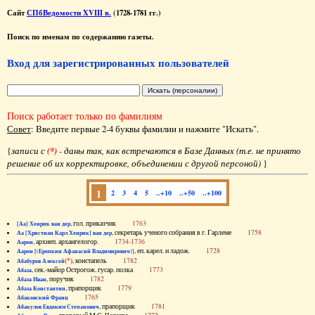
Сайт
СПбВедомости XVIII в.
(1728-1781 гг.)
Поиск по именам по содержанию газеты.
Вход для зарегистрированных пользователей
Поиск работает только по фамилиям
Совет
: Введите первые 2-4 буквы фамилии и нажмите "Искать".
{
записи с
(*)
- даны так, как встречаются в Базе Данных (т.е. не принято
решение об их корректировке, объединении с другой персоной)
}
1
2
3
4
5
..+10
..+50
..+100
, гол. приказчик
1763
[Аа] Хенрик ван дер
, секретарь ученого собрания в г. Гарлеме
1758
Аа [Христиан Карл Хенрик] ван дер
, архиеп. архангелогор.
1734-1736
Аарон
, еп. карел. и ладож.
1728
Аарон [(Еропкин Афанасий Владимирович)]
(*)
, констапель
1782
Абабуров Алексей
, сек.-майор Острогож. гусар. полка
1773
Абаза
, поручик
1782
Абаза Иван
, прапорщик
1779
Абаза Константин
1765
Абаковский Франц
, прапорщик
1781
Абакулов Евдоким Степанович