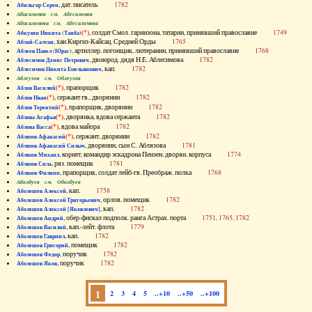
, дат. писатель
1782
Абильгор Серен
Абисаломов см. Абесаломов
Абисаломова см. Абесаломова
(*)
, солдат Смол. гарнизона, татарин, принявший православие
1749
Абкузин Никита (Танба)
, хан Киргиз-Кайсац. Средней Орды
1765
Аблай-Салтан
, артиллер. погонщик, лютеранин, принявший православие
1768
Аблеев Павел (Юрас)
, двоюрод. дядя Н.Е. Аблесимова
1782
Аблесимов Денис Петрович
, кап.
1782
Аблесимов Никита Емельянович
Аблеухов см. Облеухов
(*)
, прапорщик
1782
Аблов Василий
(*)
, сержант гв., дворянин
1782
Аблов Иван
(*)
, прапорщик, дворянин
1782
Аблов Терентий
(*)
, дворянка, вдова сержанта
1782
Аблова Агафья
(*)
, вдова майора
1782
Аблова Васса
(*)
, сержант, дворянин
1782
Аблязов Афанасий
, дворянин, сын С. Аблязова
1781
Аблязов Афанасий Силыч
, корнет, командир эскадрона Пензен. дворян. корпуса
1774
Аблязов Михаил
, ряз. помещик
1781
Аблязов Сила
, прапорщик, солдат лейб-гв. Преображ. полка
1768
Аблязов Филипп
Аболдуев см. Оболдуев
, кап.
1758
Аболешев Алексей
, орлов. помещик
1782
Аболешев Алексей Григорьевич
, кап.
1782
Аболешев Алексей [Яковлевич]
, обер-фискал подполк. ранга Астрах. порта
1751, 1765, 1782
Аболешев Андрей
, кап.-лейт. флота
1779
Аболешев Василий
, кап.
1782
Аболешев Гавриил
, помещик
1782
Аболешев Григорий
, поручик
1782
Аболешев Федор
, поручик
1782
Аболешев Яков
1
2
3
4
5
..+10
..+50
..+100