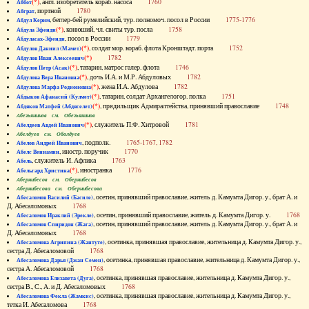
(*)
, англ. изобретатель кораб. насоса
1760
Аббот
, портной
1780
Абграт
, беглер-бей румелийский, тур. полномоч. посол в России
1775-1776
Абдул Керим
(*)
, конюший, чл. свиты тур. посла
1758
Абдула Эфенди
, посол в России
1779
Абдуласах-Эфенди
(*)
, солдат мор. кораб. флота Кронштадт. порта
1752
Абдулов Даниил (Мамет)
(*)
1782
Абдулов Иван Алексеевич
(*)
, татарин, матрос галер. флота
1746
Абдулов Петр (Асак)
(*)
, дочь И.А. и М.Р. Абдуловых
1782
Абдулова Вера Ивановна
(*)
, жена И.А. Абдулова
1782
Абдулова Марфа Родионовна
(*)
, татарин, солдат Архангелогор. полка
1751
Абдыков Афанасий (Кулмет)
(*)
, прядильщик Адмиралтейства, принявший православие
1748
Абдяков Матфей (Абдяселет)
Абезьянинов см. Обезьянинов
(*)
, служитель П.Ф. Хитровой
1781
Абелдеев Авдей Иванович
Абелдуев см. Оболдуев
, подполк.
1765-1767, 1782
Абелов Андрей Иванович
, иностр. поручик
1770
Абелс Вениамин
, служитель И. Афлика
1763
Абель
(*)
, иностранка
1776
Абельгард Христина
Абернибесов см. Обернибесов
Абернибесова см. Обернибесова
, осетин, принявший православие, житель д. Камумта Дигор. у., брат А. и
Абесаломов Василий (Басиле)
Д. Абесаломовых
1768
, осетин, принявший православие, житель д. Камумта Дигор. у.
1768
Абесаломов Ираклий (Эрекле)
, осетин, принявший православие, житель д. Камумта Дигор. у., брат А. и
Абесаломов Спиридон (Жага)
Д. Абесаломовых
1768
, осетинка, принявшая православие, жительница д. Камумта Дигор. у.,
Абесаломова Агрипина (Жантуте)
сестра Д. Абесаломовой
1768
, осетинка, принявшая православие, жительница д. Камумта Дигор. у.,
Абесаломова Дарья (Джан Семен)
сестра А. Абесаломовой
1768
, осетинка, принявшая православие, жительница д. Камумта Дигор. у.,
Абесаломова Елизавета (Дуга)
сестра В., С., А. и Д. Абесаломовых
1768
, осетинка, принявшая православие, жительница д. Камумта Дигор. у.,
Абесаломова Фекла (Жамкис)
тетка И. Абесаломова
1768