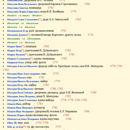
, дворовый М.С. Челеева
1772
Абакумов Влас
, дворовый баронов Строгановых
1768
Абакумов Яков Васильевич
, помещица
1781
Абакумова Авдотья
, жена В.Я. Воейкова
1779
Абакумова Мария Гавриловна
Абалдуев см. также Оболдуев
(*)
, дядя А.А. Запольской
1782
Абалдуев Семен Степанович
Абаленская см. Оболенская
Абалешев см. Аболешев
, рыб. промышленник
1781
Абалишников Егор
(*)
, полковой писарь Каргопол. драгун. полка
1733
Абалыхин Даниил
Абальянинов см. Обольянинов
Абаляшев см. Аболешев
(*)
, помещик
1782
Абарин Иван
(*)
, крестьянин В. Дубровского
1782
Абарин Петр
(*)
, крестьянин В. Дубровского
1782
Абарин Филипп
(*)
, вдова, помещица
1782
Абарина Соломонида
, унтер-лейт. флота
1777
Абаринов Осип
, фурьер лейб-гв. Преображ. полка, сын Н.В. Абатурова
1779, 1781-
Абатуров Алексей Никитич
1782
, кап.
1779
Абатуров Иван Александрович
, кап.
1781
Абатуров Михаил
, майор
1779
Абатуров Никита Васильевич
, сек.-майор
1782
Абатуров Петр
, мичман
1780, 1782
Абатуров Петр Никитич
, дворянин, двоюрод. дядя А.И. Житновой
1780
Абатуров Яков Глебович
, жена П. Абатурова
1782
Абатурова Анна Петровна
, вдова майора
1776, 1779, 1781-1782
Абатурова Анна Семеновна
, рейтар
1781
Абашев Иван
, ротмистр
1782
Абашев Иван Иванович
, [дворовый] человек Е.Л. Чирикова
1766
Абашев Иван Федорович
, вдова мичмана мор. флота
1782
Абашева Мария
, вдова поручика
1768
Абашевская Анна Федоровна
, перс. шах
1734, 1736
Аббас III
(*)
, чл. фр. посольства
1747
Аббе де ла Кур