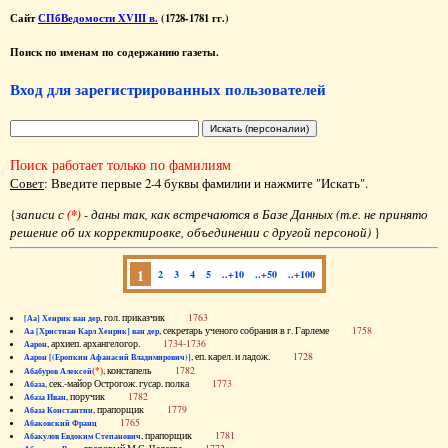
Сайт
СПбВедомости XVIII в.
(1728-1781 гг.)
Поиск по именам по содержанию газеты.
Вход для зарегистрированных пользователей
Поиск работает только по фамилиям
Совет
: Введите первые 2-4 буквы фамилии и нажмите "Искать".
{
записи с
(*)
- даны так, как встречаются в Базе Данных (т.е. не принято
решение об их корректировке, объединении с другой персоной)
}
1
2
3
4
5
..+10
..+50
..+100
, гол. приказчик
1763
[Аа] Хенрик ван дер
, секретарь ученого собрания в г. Гарлеме
1758
Аа [Христиан Карл Хенрик] ван дер
, архиеп. архангелогор.
1734-1736
Аарон
, еп. карел. и ладож.
1728
Аарон [(Еропкин Афанасий Владимирович)]
(*)
, констапель
1782
Абабуров Алексей
, сек.-майор Острогож. гусар. полка
1773
Абаза
, поручик
1782
Абаза Иван
, прапорщик
1779
Абаза Константин
1765
Абаковский Франц
, прапорщик
1781
Абакулов Евдоким Степанович