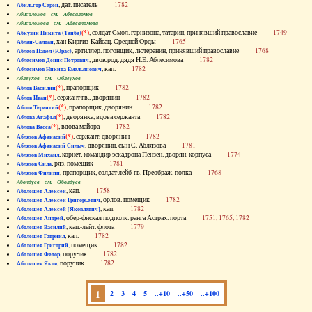
, дат. писатель
1782
Абильгор Серен
Абисаломов см. Абесаломов
Абисаломова см. Абесаломова
(*)
, солдат Смол. гарнизона, татарин, принявший православие
1749
Абкузин Никита (Танба)
, хан Киргиз-Кайсац. Средней Орды
1765
Аблай-Салтан
, артиллер. погонщик, лютеранин, принявший православие
1768
Аблеев Павел (Юрас)
, двоюрод. дядя Н.Е. Аблесимова
1782
Аблесимов Денис Петрович
, кап.
1782
Аблесимов Никита Емельянович
Аблеухов см. Облеухов
(*)
, прапорщик
1782
Аблов Василий
(*)
, сержант гв., дворянин
1782
Аблов Иван
(*)
, прапорщик, дворянин
1782
Аблов Терентий
(*)
, дворянка, вдова сержанта
1782
Аблова Агафья
(*)
, вдова майора
1782
Аблова Васса
(*)
, сержант, дворянин
1782
Аблязов Афанасий
, дворянин, сын С. Аблязова
1781
Аблязов Афанасий Силыч
, корнет, командир эскадрона Пензен. дворян. корпуса
1774
Аблязов Михаил
, ряз. помещик
1781
Аблязов Сила
, прапорщик, солдат лейб-гв. Преображ. полка
1768
Аблязов Филипп
Аболдуев см. Оболдуев
, кап.
1758
Аболешев Алексей
, орлов. помещик
1782
Аболешев Алексей Григорьевич
, кап.
1782
Аболешев Алексей [Яковлевич]
, обер-фискал подполк. ранга Астрах. порта
1751, 1765, 1782
Аболешев Андрей
, кап.-лейт. флота
1779
Аболешев Василий
, кап.
1782
Аболешев Гавриил
, помещик
1782
Аболешев Григорий
, поручик
1782
Аболешев Федор
, поручик
1782
Аболешев Яков
1
2
3
4
5
..+10
..+50
..+100