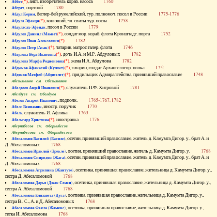
(*)
, англ. изобретатель кораб. насоса
1760
Аббот
, портной
1780
Абграт
, беглер-бей румелийский, тур. полномоч. посол в России
1775-1776
Абдул Керим
(*)
, конюший, чл. свиты тур. посла
1758
Абдула Эфенди
, посол в России
1779
Абдуласах-Эфенди
(*)
, солдат мор. кораб. флота Кронштадт. порта
1752
Абдулов Даниил (Мамет)
(*)
1782
Абдулов Иван Алексеевич
(*)
, татарин, матрос галер. флота
1746
Абдулов Петр (Асак)
(*)
, дочь И.А. и М.Р. Абдуловых
1782
Абдулова Вера Ивановна
(*)
, жена И.А. Абдулова
1782
Абдулова Марфа Родионовна
(*)
, татарин, солдат Архангелогор. полка
1751
Абдыков Афанасий (Кулмет)
(*)
, прядильщик Адмиралтейства, принявший православие
1748
Абдяков Матфей (Абдяселет)
Абезьянинов см. Обезьянинов
(*)
, служитель П.Ф. Хитровой
1781
Абелдеев Авдей Иванович
Абелдуев см. Оболдуев
, подполк.
1765-1767, 1782
Абелов Андрей Иванович
, иностр. поручик
1770
Абелс Вениамин
, служитель И. Афлика
1763
Абель
(*)
, иностранка
1776
Абельгард Христина
Абернибесов см. Обернибесов
Абернибесова см. Обернибесова
, осетин, принявший православие, житель д. Камумта Дигор. у., брат А. и
Абесаломов Василий (Басиле)
Д. Абесаломовых
1768
, осетин, принявший православие, житель д. Камумта Дигор. у.
1768
Абесаломов Ираклий (Эрекле)
, осетин, принявший православие, житель д. Камумта Дигор. у., брат А. и
Абесаломов Спиридон (Жага)
Д. Абесаломовых
1768
, осетинка, принявшая православие, жительница д. Камумта Дигор. у.,
Абесаломова Агрипина (Жантуте)
сестра Д. Абесаломовой
1768
, осетинка, принявшая православие, жительница д. Камумта Дигор. у.,
Абесаломова Дарья (Джан Семен)
сестра А. Абесаломовой
1768
, осетинка, принявшая православие, жительница д. Камумта Дигор. у.,
Абесаломова Елизавета (Дуга)
сестра В., С., А. и Д. Абесаломовых
1768
, осетинка, принявшая православие, жительница д. Камумта Дигор. у.,
Абесаломова Фекла (Жамкис)
тетка И. Абесаломова
1768