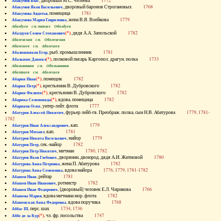
, дворовый М.С. Челеева
1772
Абакумов Влас
, дворовый баронов Строгановых
1768
Абакумов Яков Васильевич
, помещица
1781
Абакумова Авдотья
, жена В.Я. Воейкова
1779
Абакумова Мария Гавриловна
Абалдуев см. также Оболдуев
(*)
, дядя А.А. Запольской
1782
Абалдуев Семен Степанович
Абаленская см. Оболенская
Абалешев см. Аболешев
, рыб. промышленник
1781
Абалишников Егор
(*)
, полковой писарь Каргопол. драгун. полка
1733
Абалыхин Даниил
Абальянинов см. Обольянинов
Абаляшев см. Аболешев
(*)
, помещик
1782
Абарин Иван
(*)
, крестьянин В. Дубровского
1782
Абарин Петр
(*)
, крестьянин В. Дубровского
1782
Абарин Филипп
(*)
, вдова, помещица
1782
Абарина Соломонида
, унтер-лейт. флота
1777
Абаринов Осип
, фурьер лейб-гв. Преображ. полка, сын Н.В. Абатурова
1779, 1781-
Абатуров Алексей Никитич
1782
, кап.
1779
Абатуров Иван Александрович
, кап.
1781
Абатуров Михаил
, майор
1779
Абатуров Никита Васильевич
, сек.-майор
1782
Абатуров Петр
, мичман
1780, 1782
Абатуров Петр Никитич
, дворянин, двоюрод. дядя А.И. Житновой
1780
Абатуров Яков Глебович
, жена П. Абатурова
1782
Абатурова Анна Петровна
, вдова майора
1776, 1779, 1781-1782
Абатурова Анна Семеновна
, рейтар
1781
Абашев Иван
, ротмистр
1782
Абашев Иван Иванович
, [дворовый] человек Е.Л. Чирикова
1766
Абашев Иван Федорович
, вдова мичмана мор. флота
1782
Абашева Мария
, вдова поручика
1768
Абашевская Анна Федоровна
, перс. шах
1734, 1736
Аббас III
(*)
, чл. фр. посольства
1747
Аббе де ла Кур