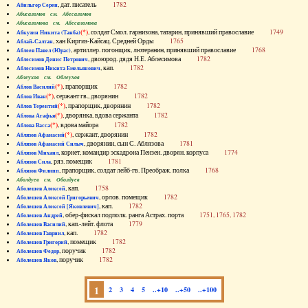
, дат. писатель
1782
Абильгор Серен
Абисаломов см. Абесаломов
Абисаломова см. Абесаломова
(*)
, солдат Смол. гарнизона, татарин, принявший православие
1749
Абкузин Никита (Танба)
, хан Киргиз-Кайсац. Средней Орды
1765
Аблай-Салтан
, артиллер. погонщик, лютеранин, принявший православие
1768
Аблеев Павел (Юрас)
, двоюрод. дядя Н.Е. Аблесимова
1782
Аблесимов Денис Петрович
, кап.
1782
Аблесимов Никита Емельянович
Аблеухов см. Облеухов
(*)
, прапорщик
1782
Аблов Василий
(*)
, сержант гв., дворянин
1782
Аблов Иван
(*)
, прапорщик, дворянин
1782
Аблов Терентий
(*)
, дворянка, вдова сержанта
1782
Аблова Агафья
(*)
, вдова майора
1782
Аблова Васса
(*)
, сержант, дворянин
1782
Аблязов Афанасий
, дворянин, сын С. Аблязова
1781
Аблязов Афанасий Силыч
, корнет, командир эскадрона Пензен. дворян. корпуса
1774
Аблязов Михаил
, ряз. помещик
1781
Аблязов Сила
, прапорщик, солдат лейб-гв. Преображ. полка
1768
Аблязов Филипп
Аболдуев см. Оболдуев
, кап.
1758
Аболешев Алексей
, орлов. помещик
1782
Аболешев Алексей Григорьевич
, кап.
1782
Аболешев Алексей [Яковлевич]
, обер-фискал подполк. ранга Астрах. порта
1751, 1765, 1782
Аболешев Андрей
, кап.-лейт. флота
1779
Аболешев Василий
, кап.
1782
Аболешев Гавриил
, помещик
1782
Аболешев Григорий
, поручик
1782
Аболешев Федор
, поручик
1782
Аболешев Яков
1
2
3
4
5
..+10
..+50
..+100