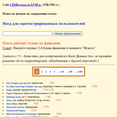
Сайт
СПбВедомости XVIII в.
(1728-1781 гг.)
Поиск по именам по содержанию газеты.
Вход для зарегистрированных пользователей
Поиск работает только по фамилиям
Совет
: Введите первые 2-4 буквы фамилии и нажмите "Искать".
{
записи с
(*)
- даны так, как встречаются в Базе Данных (т.е. не принято
решение об их корректировке, объединении с другой персоной)
}
1
2
3
4
5
..+10
..+50
..+100
, гол. приказчик
1763
[Аа] Хенрик ван дер
, секретарь ученого собрания в г. Гарлеме
1758
Аа [Христиан Карл Хенрик] ван дер
, архиеп. архангелогор.
1734-1736
Аарон
, еп. карел. и ладож.
1728
Аарон [(Еропкин Афанасий Владимирович)]
(*)
, констапель
1782
Абабуров Алексей
, сек.-майор Острогож. гусар. полка
1773
Абаза
, поручик
1782
Абаза Иван
, прапорщик
1779
Абаза Константин
1765
Абаковский Франц
, прапорщик
1781
Абакулов Евдоким Степанович