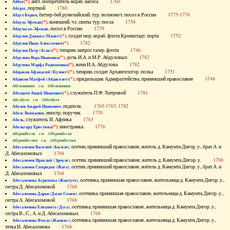
(*)
, англ. изобретатель кораб. насоса
1760
Аббот
, портной
1780
Абграт
, беглер-бей румелийский, тур. полномоч. посол в России
1775-1776
Абдул Керим
(*)
, конюший, чл. свиты тур. посла
1758
Абдула Эфенди
, посол в России
1779
Абдуласах-Эфенди
(*)
, солдат мор. кораб. флота Кронштадт. порта
1752
Абдулов Даниил (Мамет)
(*)
1782
Абдулов Иван Алексеевич
(*)
, татарин, матрос галер. флота
1746
Абдулов Петр (Асак)
(*)
, дочь И.А. и М.Р. Абдуловых
1782
Абдулова Вера Ивановна
(*)
, жена И.А. Абдулова
1782
Абдулова Марфа Родионовна
(*)
, татарин, солдат Архангелогор. полка
1751
Абдыков Афанасий (Кулмет)
(*)
, прядильщик Адмиралтейства, принявший православие
1748
Абдяков Матфей (Абдяселет)
Абезьянинов см. Обезьянинов
(*)
, служитель П.Ф. Хитровой
1781
Абелдеев Авдей Иванович
Абелдуев см. Оболдуев
, подполк.
1765-1767, 1782
Абелов Андрей Иванович
, иностр. поручик
1770
Абелс Вениамин
, служитель И. Афлика
1763
Абель
(*)
, иностранка
1776
Абельгард Христина
Абернибесов см. Обернибесов
Абернибесова см. Обернибесова
, осетин, принявший православие, житель д. Камумта Дигор. у., брат А. и
Абесаломов Василий (Басиле)
Д. Абесаломовых
1768
, осетин, принявший православие, житель д. Камумта Дигор. у.
1768
Абесаломов Ираклий (Эрекле)
, осетин, принявший православие, житель д. Камумта Дигор. у., брат А. и
Абесаломов Спиридон (Жага)
Д. Абесаломовых
1768
, осетинка, принявшая православие, жительница д. Камумта Дигор. у.,
Абесаломова Агрипина (Жантуте)
сестра Д. Абесаломовой
1768
, осетинка, принявшая православие, жительница д. Камумта Дигор. у.,
Абесаломова Дарья (Джан Семен)
сестра А. Абесаломовой
1768
, осетинка, принявшая православие, жительница д. Камумта Дигор. у.,
Абесаломова Елизавета (Дуга)
сестра В., С., А. и Д. Абесаломовых
1768
, осетинка, принявшая православие, жительница д. Камумта Дигор. у.,
Абесаломова Фекла (Жамкис)
тетка И. Абесаломова
1768