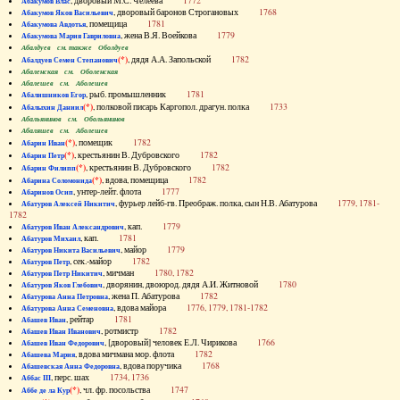
, дворовый М.С. Челеева
1772
Абакумов Влас
, дворовый баронов Строгановых
1768
Абакумов Яков Васильевич
, помещица
1781
Абакумова Авдотья
, жена В.Я. Воейкова
1779
Абакумова Мария Гавриловна
Абалдуев см. также Оболдуев
(*)
, дядя А.А. Запольской
1782
Абалдуев Семен Степанович
Абаленская см. Оболенская
Абалешев см. Аболешев
, рыб. промышленник
1781
Абалишников Егор
(*)
, полковой писарь Каргопол. драгун. полка
1733
Абалыхин Даниил
Абальянинов см. Обольянинов
Абаляшев см. Аболешев
(*)
, помещик
1782
Абарин Иван
(*)
, крестьянин В. Дубровского
1782
Абарин Петр
(*)
, крестьянин В. Дубровского
1782
Абарин Филипп
(*)
, вдова, помещица
1782
Абарина Соломонида
, унтер-лейт. флота
1777
Абаринов Осип
, фурьер лейб-гв. Преображ. полка, сын Н.В. Абатурова
1779, 1781-
Абатуров Алексей Никитич
1782
, кап.
1779
Абатуров Иван Александрович
, кап.
1781
Абатуров Михаил
, майор
1779
Абатуров Никита Васильевич
, сек.-майор
1782
Абатуров Петр
, мичман
1780, 1782
Абатуров Петр Никитич
, дворянин, двоюрод. дядя А.И. Житновой
1780
Абатуров Яков Глебович
, жена П. Абатурова
1782
Абатурова Анна Петровна
, вдова майора
1776, 1779, 1781-1782
Абатурова Анна Семеновна
, рейтар
1781
Абашев Иван
, ротмистр
1782
Абашев Иван Иванович
, [дворовый] человек Е.Л. Чирикова
1766
Абашев Иван Федорович
, вдова мичмана мор. флота
1782
Абашева Мария
, вдова поручика
1768
Абашевская Анна Федоровна
, перс. шах
1734, 1736
Аббас III
(*)
, чл. фр. посольства
1747
Аббе де ла Кур