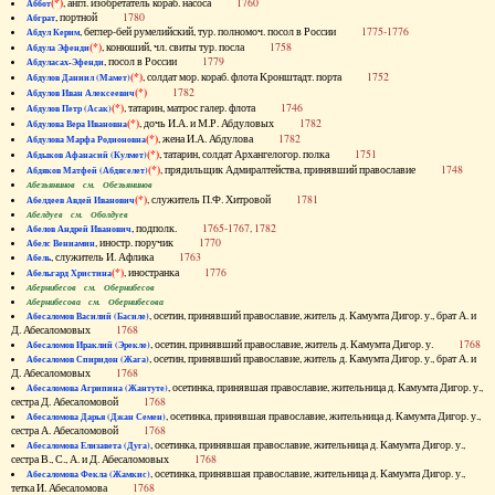
(*)
, англ. изобретатель кораб. насоса
1760
Аббот
, портной
1780
Абграт
, беглер-бей румелийский, тур. полномоч. посол в России
1775-1776
Абдул Керим
(*)
, конюший, чл. свиты тур. посла
1758
Абдула Эфенди
, посол в России
1779
Абдуласах-Эфенди
(*)
, солдат мор. кораб. флота Кронштадт. порта
1752
Абдулов Даниил (Мамет)
(*)
1782
Абдулов Иван Алексеевич
(*)
, татарин, матрос галер. флота
1746
Абдулов Петр (Асак)
(*)
, дочь И.А. и М.Р. Абдуловых
1782
Абдулова Вера Ивановна
(*)
, жена И.А. Абдулова
1782
Абдулова Марфа Родионовна
(*)
, татарин, солдат Архангелогор. полка
1751
Абдыков Афанасий (Кулмет)
(*)
, прядильщик Адмиралтейства, принявший православие
1748
Абдяков Матфей (Абдяселет)
Абезьянинов см. Обезьянинов
(*)
, служитель П.Ф. Хитровой
1781
Абелдеев Авдей Иванович
Абелдуев см. Оболдуев
, подполк.
1765-1767, 1782
Абелов Андрей Иванович
, иностр. поручик
1770
Абелс Вениамин
, служитель И. Афлика
1763
Абель
(*)
, иностранка
1776
Абельгард Христина
Абернибесов см. Обернибесов
Абернибесова см. Обернибесова
, осетин, принявший православие, житель д. Камумта Дигор. у., брат А. и
Абесаломов Василий (Басиле)
Д. Абесаломовых
1768
, осетин, принявший православие, житель д. Камумта Дигор. у.
1768
Абесаломов Ираклий (Эрекле)
, осетин, принявший православие, житель д. Камумта Дигор. у., брат А. и
Абесаломов Спиридон (Жага)
Д. Абесаломовых
1768
, осетинка, принявшая православие, жительница д. Камумта Дигор. у.,
Абесаломова Агрипина (Жантуте)
сестра Д. Абесаломовой
1768
, осетинка, принявшая православие, жительница д. Камумта Дигор. у.,
Абесаломова Дарья (Джан Семен)
сестра А. Абесаломовой
1768
, осетинка, принявшая православие, жительница д. Камумта Дигор. у.,
Абесаломова Елизавета (Дуга)
сестра В., С., А. и Д. Абесаломовых
1768
, осетинка, принявшая православие, жительница д. Камумта Дигор. у.,
Абесаломова Фекла (Жамкис)
тетка И. Абесаломова
1768