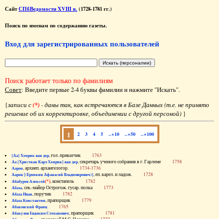
Сайт
СПбВедомости XVIII в.
(1728-1781 гг.)
Поиск по именам по содержанию газеты.
Вход для зарегистрированных пользователей
Поиск работает только по фамилиям
Совет
: Введите первые 2-4 буквы фамилии и нажмите "Искать".
{
записи с
(*)
- даны так, как встречаются в Базе Данных (т.е. не принято
решение об их корректировке, объединении с другой персоной)
}
1
2
3
4
5
..+10
..+50
..+100
, гол. приказчик
1763
[Аа] Хенрик ван дер
, секретарь ученого собрания в г. Гарлеме
1758
Аа [Христиан Карл Хенрик] ван дер
, архиеп. архангелогор.
1734-1736
Аарон
, еп. карел. и ладож.
1728
Аарон [(Еропкин Афанасий Владимирович)]
(*)
, констапель
1782
Абабуров Алексей
, сек.-майор Острогож. гусар. полка
1773
Абаза
, поручик
1782
Абаза Иван
, прапорщик
1779
Абаза Константин
1765
Абаковский Франц
, прапорщик
1781
Абакулов Евдоким Степанович