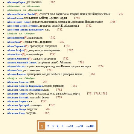
, дат. писатель
1782
Абильгор Серен
Абисаломов см. Абесаломов
Абисаломова см. Абесаломова
(*)
, солдат Смол. гарнизона, татарин, принявший православие
1749
Абкузин Никита (Танба)
, хан Киргиз-Кайсац. Средней Орды
1765
Аблай-Салтан
, артиллер. погонщик, лютеранин, принявший православие
1768
Аблеев Павел (Юрас)
, двоюрод. дядя Н.Е. Аблесимова
1782
Аблесимов Денис Петрович
, кап.
1782
Аблесимов Никита Емельянович
Аблеухов см. Облеухов
(*)
, прапорщик
1782
Аблов Василий
(*)
, сержант гв., дворянин
1782
Аблов Иван
(*)
, прапорщик, дворянин
1782
Аблов Терентий
(*)
, дворянка, вдова сержанта
1782
Аблова Агафья
(*)
, вдова майора
1782
Аблова Васса
(*)
, сержант, дворянин
1782
Аблязов Афанасий
, дворянин, сын С. Аблязова
1781
Аблязов Афанасий Силыч
, корнет, командир эскадрона Пензен. дворян. корпуса
1774
Аблязов Михаил
, ряз. помещик
1781
Аблязов Сила
, прапорщик, солдат лейб-гв. Преображ. полка
1768
Аблязов Филипп
Аболдуев см. Оболдуев
, кап.
1758
Аболешев Алексей
, орлов. помещик
1782
Аболешев Алексей Григорьевич
, кап.
1782
Аболешев Алексей [Яковлевич]
, обер-фискал подполк. ранга Астрах. порта
1751, 1765, 1782
Аболешев Андрей
, кап.-лейт. флота
1779
Аболешев Василий
, кап.
1782
Аболешев Гавриил
, помещик
1782
Аболешев Григорий
, поручик
1782
Аболешев Федор
, поручик
1782
Аболешев Яков
1
2
3
4
5
..+10
..+50
..+100