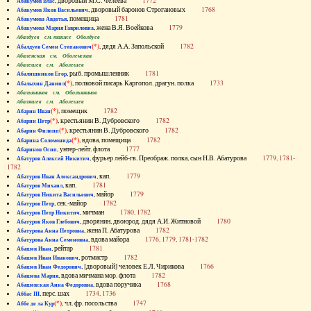
, дворовый М.С. Челеева
1772
Абакумов Влас
, дворовый баронов Строгановых
1768
Абакумов Яков Васильевич
, помещица
1781
Абакумова Авдотья
, жена В.Я. Воейкова
1779
Абакумова Мария Гавриловна
Абалдуев см. также Оболдуев
(*)
, дядя А.А. Запольской
1782
Абалдуев Семен Степанович
Абаленская см. Оболенская
Абалешев см. Аболешев
, рыб. промышленник
1781
Абалишников Егор
(*)
, полковой писарь Каргопол. драгун. полка
1733
Абалыхин Даниил
Абальянинов см. Обольянинов
Абаляшев см. Аболешев
(*)
, помещик
1782
Абарин Иван
(*)
, крестьянин В. Дубровского
1782
Абарин Петр
(*)
, крестьянин В. Дубровского
1782
Абарин Филипп
(*)
, вдова, помещица
1782
Абарина Соломонида
, унтер-лейт. флота
1777
Абаринов Осип
, фурьер лейб-гв. Преображ. полка, сын Н.В. Абатурова
1779, 1781-
Абатуров Алексей Никитич
1782
, кап.
1779
Абатуров Иван Александрович
, кап.
1781
Абатуров Михаил
, майор
1779
Абатуров Никита Васильевич
, сек.-майор
1782
Абатуров Петр
, мичман
1780, 1782
Абатуров Петр Никитич
, дворянин, двоюрод. дядя А.И. Житновой
1780
Абатуров Яков Глебович
, жена П. Абатурова
1782
Абатурова Анна Петровна
, вдова майора
1776, 1779, 1781-1782
Абатурова Анна Семеновна
, рейтар
1781
Абашев Иван
, ротмистр
1782
Абашев Иван Иванович
, [дворовый] человек Е.Л. Чирикова
1766
Абашев Иван Федорович
, вдова мичмана мор. флота
1782
Абашева Мария
, вдова поручика
1768
Абашевская Анна Федоровна
, перс. шах
1734, 1736
Аббас III
(*)
, чл. фр. посольства
1747
Аббе де ла Кур