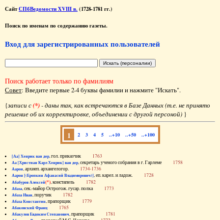
Сайт
СПбВедомости XVIII в.
(1728-1781 гг.)
Поиск по именам по содержанию газеты.
Вход для зарегистрированных пользователей
Поиск работает только по фамилиям
Совет
: Введите первые 2-4 буквы фамилии и нажмите "Искать".
{
записи с
(*)
- даны так, как встречаются в Базе Данных (т.е. не принято
решение об их корректировке, объединении с другой персоной)
}
1
2
3
4
5
..+10
..+50
..+100
, гол. приказчик
1763
[Аа] Хенрик ван дер
, секретарь ученого собрания в г. Гарлеме
1758
Аа [Христиан Карл Хенрик] ван дер
, архиеп. архангелогор.
1734-1736
Аарон
, еп. карел. и ладож.
1728
Аарон [(Еропкин Афанасий Владимирович)]
(*)
, констапель
1782
Абабуров Алексей
, сек.-майор Острогож. гусар. полка
1773
Абаза
, поручик
1782
Абаза Иван
, прапорщик
1779
Абаза Константин
1765
Абаковский Франц
, прапорщик
1781
Абакулов Евдоким Степанович