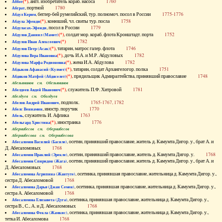
(*)
, англ. изобретатель кораб. насоса
1760
Аббот
, портной
1780
Абграт
, беглер-бей румелийский, тур. полномоч. посол в России
1775-1776
Абдул Керим
(*)
, конюший, чл. свиты тур. посла
1758
Абдула Эфенди
, посол в России
1779
Абдуласах-Эфенди
(*)
, солдат мор. кораб. флота Кронштадт. порта
1752
Абдулов Даниил (Мамет)
(*)
1782
Абдулов Иван Алексеевич
(*)
, татарин, матрос галер. флота
1746
Абдулов Петр (Асак)
(*)
, дочь И.А. и М.Р. Абдуловых
1782
Абдулова Вера Ивановна
(*)
, жена И.А. Абдулова
1782
Абдулова Марфа Родионовна
(*)
, татарин, солдат Архангелогор. полка
1751
Абдыков Афанасий (Кулмет)
(*)
, прядильщик Адмиралтейства, принявший православие
1748
Абдяков Матфей (Абдяселет)
Абезьянинов см. Обезьянинов
(*)
, служитель П.Ф. Хитровой
1781
Абелдеев Авдей Иванович
Абелдуев см. Оболдуев
, подполк.
1765-1767, 1782
Абелов Андрей Иванович
, иностр. поручик
1770
Абелс Вениамин
, служитель И. Афлика
1763
Абель
(*)
, иностранка
1776
Абельгард Христина
Абернибесов см. Обернибесов
Абернибесова см. Обернибесова
, осетин, принявший православие, житель д. Камумта Дигор. у., брат А. и
Абесаломов Василий (Басиле)
Д. Абесаломовых
1768
, осетин, принявший православие, житель д. Камумта Дигор. у.
1768
Абесаломов Ираклий (Эрекле)
, осетин, принявший православие, житель д. Камумта Дигор. у., брат А. и
Абесаломов Спиридон (Жага)
Д. Абесаломовых
1768
, осетинка, принявшая православие, жительница д. Камумта Дигор. у.,
Абесаломова Агрипина (Жантуте)
сестра Д. Абесаломовой
1768
, осетинка, принявшая православие, жительница д. Камумта Дигор. у.,
Абесаломова Дарья (Джан Семен)
сестра А. Абесаломовой
1768
, осетинка, принявшая православие, жительница д. Камумта Дигор. у.,
Абесаломова Елизавета (Дуга)
сестра В., С., А. и Д. Абесаломовых
1768
, осетинка, принявшая православие, жительница д. Камумта Дигор. у.,
Абесаломова Фекла (Жамкис)
тетка И. Абесаломова
1768