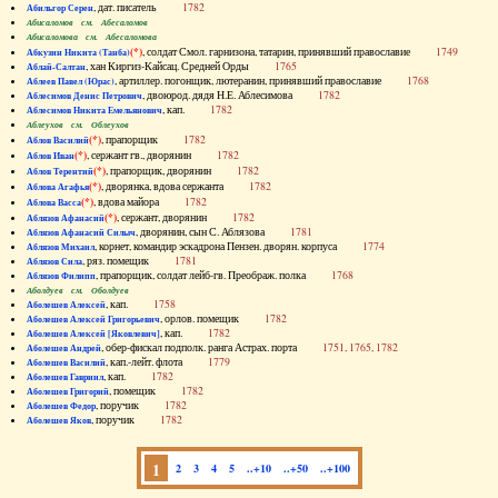
, дат. писатель
1782
Абильгор Серен
Абисаломов см. Абесаломов
Абисаломова см. Абесаломова
(*)
, солдат Смол. гарнизона, татарин, принявший православие
1749
Абкузин Никита (Танба)
, хан Киргиз-Кайсац. Средней Орды
1765
Аблай-Салтан
, артиллер. погонщик, лютеранин, принявший православие
1768
Аблеев Павел (Юрас)
, двоюрод. дядя Н.Е. Аблесимова
1782
Аблесимов Денис Петрович
, кап.
1782
Аблесимов Никита Емельянович
Аблеухов см. Облеухов
(*)
, прапорщик
1782
Аблов Василий
(*)
, сержант гв., дворянин
1782
Аблов Иван
(*)
, прапорщик, дворянин
1782
Аблов Терентий
(*)
, дворянка, вдова сержанта
1782
Аблова Агафья
(*)
, вдова майора
1782
Аблова Васса
(*)
, сержант, дворянин
1782
Аблязов Афанасий
, дворянин, сын С. Аблязова
1781
Аблязов Афанасий Силыч
, корнет, командир эскадрона Пензен. дворян. корпуса
1774
Аблязов Михаил
, ряз. помещик
1781
Аблязов Сила
, прапорщик, солдат лейб-гв. Преображ. полка
1768
Аблязов Филипп
Аболдуев см. Оболдуев
, кап.
1758
Аболешев Алексей
, орлов. помещик
1782
Аболешев Алексей Григорьевич
, кап.
1782
Аболешев Алексей [Яковлевич]
, обер-фискал подполк. ранга Астрах. порта
1751, 1765, 1782
Аболешев Андрей
, кап.-лейт. флота
1779
Аболешев Василий
, кап.
1782
Аболешев Гавриил
, помещик
1782
Аболешев Григорий
, поручик
1782
Аболешев Федор
, поручик
1782
Аболешев Яков
1
2
3
4
5
..+10
..+50
..+100