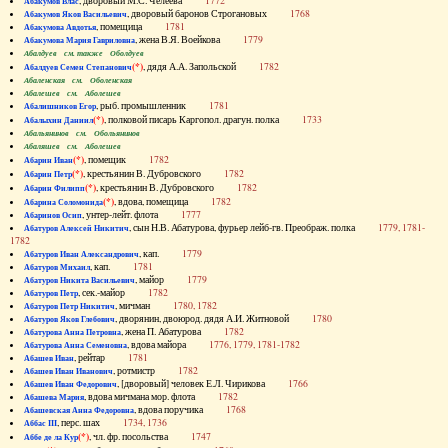
, дворовый М.С. Челеева
1772
Абакумов Влас
, дворовый баронов Строгановых
1768
Абакумов Яков Васильевич
, помещица
1781
Абакумова Авдотья
, жена В.Я. Воейкова
1779
Абакумова Мария Гавриловна
Абалдуев см. также Оболдуев
(*)
, дядя А.А. Запольской
1782
Абалдуев Семен Степанович
Абаленская см. Оболенская
Абалешев см. Аболешев
, рыб. промышленник
1781
Абалишников Егор
(*)
, полковой писарь Каргопол. драгун. полка
1733
Абалыхин Даниил
Абальянинов см. Обольянинов
Абаляшев см. Аболешев
(*)
, помещик
1782
Абарин Иван
(*)
, крестьянин В. Дубровского
1782
Абарин Петр
(*)
, крестьянин В. Дубровского
1782
Абарин Филипп
(*)
, вдова, помещица
1782
Абарина Соломонида
, унтер-лейт. флота
1777
Абаринов Осип
, сын Н.В. Абатурова, фурьер лейб-гв. Преображ. полка
1779, 1781-
Абатуров Алексей Никитич
1782
, кап.
1779
Абатуров Иван Александрович
, кап.
1781
Абатуров Михаил
, майор
1779
Абатуров Никита Васильевич
, сек.-майор
1782
Абатуров Петр
, мичман
1780, 1782
Абатуров Петр Никитич
, дворянин, двоюрод. дядя А.И. Житновой
1780
Абатуров Яков Глебович
, жена П. Абатурова
1782
Абатурова Анна Петровна
, вдова майора
1776, 1779, 1781-1782
Абатурова Анна Семеновна
, рейтар
1781
Абашев Иван
, ротмистр
1782
Абашев Иван Иванович
, [дворовый] человек Е.Л. Чирикова
1766
Абашев Иван Федорович
, вдова мичмана мор. флота
1782
Абашева Мария
, вдова поручика
1768
Абашевская Анна Федоровна
, перс. шах
1734, 1736
Аббас III
(*)
, чл. фр. посольства
1747
Аббе де ла Кур