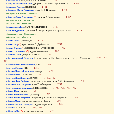
, дворовый М.С. Челеева
1772
Абакумов Влас
, дворовый баронов Строгановых
1768
Абакумов Яков Васильевич
, помещица
1781
Абакумова Авдотья
, жена В.Я. Воейкова
1779
Абакумова Мария Гавриловна
Абалдуев см. также Оболдуев
(*)
, дядя А.А. Запольской
1782
Абалдуев Семен Степанович
Абаленская см. Оболенская
Абалешев см. Аболешев
, рыб. промышленник
1781
Абалишников Егор
(*)
, полковой писарь Каргопол. драгун. полка
1733
Абалыхин Даниил
Абальянинов см. Обольянинов
Абаляшев см. Аболешев
(*)
, помещик
1782
Абарин Иван
(*)
, крестьянин В. Дубровского
1782
Абарин Петр
(*)
, крестьянин В. Дубровского
1782
Абарин Филипп
(*)
, вдова, помещица
1782
Абарина Соломонида
, унтер-лейт. флота
1777
Абаринов Осип
, фурьер лейб-гв. Преображ. полка, сын Н.В. Абатурова
1779, 1781-
Абатуров Алексей Никитич
1782
, кап.
1779
Абатуров Иван Александрович
, кап.
1781
Абатуров Михаил
, майор
1779
Абатуров Никита Васильевич
, сек.-майор
1782
Абатуров Петр
, мичман
1780, 1782
Абатуров Петр Никитич
, дворянин, двоюрод. дядя А.И. Житновой
1780
Абатуров Яков Глебович
, жена П. Абатурова
1782
Абатурова Анна Петровна
, вдова майора
1776, 1779, 1781-1782
Абатурова Анна Семеновна
, рейтар
1781
Абашев Иван
, ротмистр
1782
Абашев Иван Иванович
, [дворовый] человек Е.Л. Чирикова
1766
Абашев Иван Федорович
, вдова мичмана мор. флота
1782
Абашева Мария
, вдова поручика
1768
Абашевская Анна Федоровна
, перс. шах
1734, 1736
Аббас III
(*)
, чл. фр. посольства
1747
Аббе де ла Кур