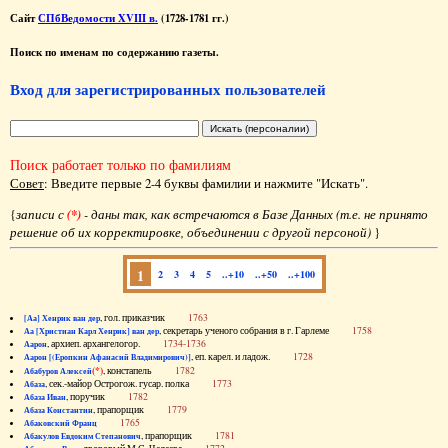
Сайт
СПбВедомости XVIII в.
(1728-1781 гг.)
Поиск по именам по содержанию газеты.
Вход для зарегистрированных пользователей
Поиск работает только по фамилиям
Совет
: Введите первые 2-4 буквы фамилии и нажмите "Искать".
{
записи с
(*)
- даны так, как встречаются в Базе Данных (т.е. не принято
решение об их корректировке, объединении с другой персоной)
}
1
2
3
4
5
..+10
..+50
..+100
, гол. приказчик
1763
[Аа] Хенрик ван дер
, секретарь ученого собрания в г. Гарлеме
1758
Аа [Христиан Карл Хенрик] ван дер
, архиеп. архангелогор.
1734-1736
Аарон
, еп. карел. и ладож.
1728
Аарон [(Еропкин Афанасий Владимирович)]
(*)
, констапель
1782
Абабуров Алексей
, сек.-майор Острогож. гусар. полка
1773
Абаза
, поручик
1782
Абаза Иван
, прапорщик
1779
Абаза Константин
1765
Абаковский Франц
, прапорщик
1781
Абакулов Евдоким Степанович