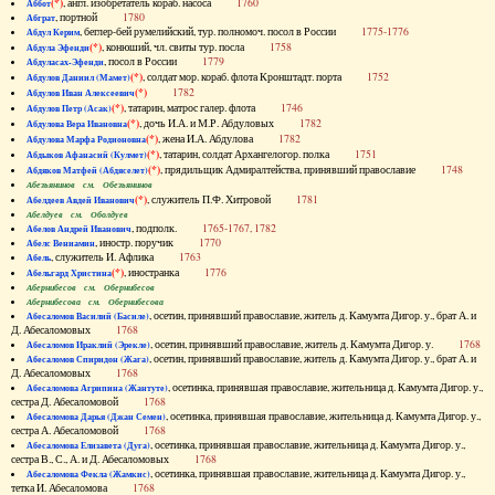
(*)
, англ. изобретатель кораб. насоса
1760
Аббот
, портной
1780
Абграт
, беглер-бей румелийский, тур. полномоч. посол в России
1775-1776
Абдул Керим
(*)
, конюший, чл. свиты тур. посла
1758
Абдула Эфенди
, посол в России
1779
Абдуласах-Эфенди
(*)
, солдат мор. кораб. флота Кронштадт. порта
1752
Абдулов Даниил (Мамет)
(*)
1782
Абдулов Иван Алексеевич
(*)
, татарин, матрос галер. флота
1746
Абдулов Петр (Асак)
(*)
, дочь И.А. и М.Р. Абдуловых
1782
Абдулова Вера Ивановна
(*)
, жена И.А. Абдулова
1782
Абдулова Марфа Родионовна
(*)
, татарин, солдат Архангелогор. полка
1751
Абдыков Афанасий (Кулмет)
(*)
, прядильщик Адмиралтейства, принявший православие
1748
Абдяков Матфей (Абдяселет)
Абезьянинов см. Обезьянинов
(*)
, служитель П.Ф. Хитровой
1781
Абелдеев Авдей Иванович
Абелдуев см. Оболдуев
, подполк.
1765-1767, 1782
Абелов Андрей Иванович
, иностр. поручик
1770
Абелс Вениамин
, служитель И. Афлика
1763
Абель
(*)
, иностранка
1776
Абельгард Христина
Абернибесов см. Обернибесов
Абернибесова см. Обернибесова
, осетин, принявший православие, житель д. Камумта Дигор. у., брат А. и
Абесаломов Василий (Басиле)
Д. Абесаломовых
1768
, осетин, принявший православие, житель д. Камумта Дигор. у.
1768
Абесаломов Ираклий (Эрекле)
, осетин, принявший православие, житель д. Камумта Дигор. у., брат А. и
Абесаломов Спиридон (Жага)
Д. Абесаломовых
1768
, осетинка, принявшая православие, жительница д. Камумта Дигор. у.,
Абесаломова Агрипина (Жантуте)
сестра Д. Абесаломовой
1768
, осетинка, принявшая православие, жительница д. Камумта Дигор. у.,
Абесаломова Дарья (Джан Семен)
сестра А. Абесаломовой
1768
, осетинка, принявшая православие, жительница д. Камумта Дигор. у.,
Абесаломова Елизавета (Дуга)
сестра В., С., А. и Д. Абесаломовых
1768
, осетинка, принявшая православие, жительница д. Камумта Дигор. у.,
Абесаломова Фекла (Жамкис)
тетка И. Абесаломова
1768