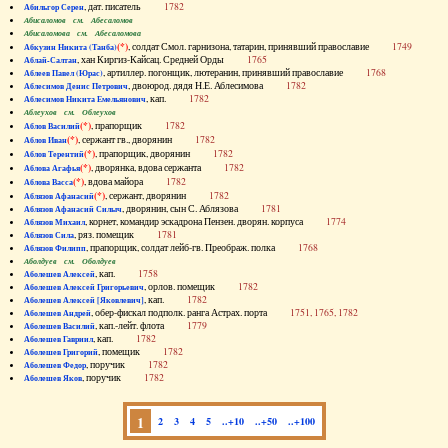
, дат. писатель
1782
Абильгор Серен
Абисаломов см. Абесаломов
Абисаломова см. Абесаломова
(*)
, солдат Смол. гарнизона, татарин, принявший православие
1749
Абкузин Никита (Танба)
, хан Киргиз-Кайсац. Средней Орды
1765
Аблай-Салтан
, артиллер. погонщик, лютеранин, принявший православие
1768
Аблеев Павел (Юрас)
, двоюрод. дядя Н.Е. Аблесимова
1782
Аблесимов Денис Петрович
, кап.
1782
Аблесимов Никита Емельянович
Аблеухов см. Облеухов
(*)
, прапорщик
1782
Аблов Василий
(*)
, сержант гв., дворянин
1782
Аблов Иван
(*)
, прапорщик, дворянин
1782
Аблов Терентий
(*)
, дворянка, вдова сержанта
1782
Аблова Агафья
(*)
, вдова майора
1782
Аблова Васса
(*)
, сержант, дворянин
1782
Аблязов Афанасий
, дворянин, сын С. Аблязова
1781
Аблязов Афанасий Силыч
, корнет, командир эскадрона Пензен. дворян. корпуса
1774
Аблязов Михаил
, ряз. помещик
1781
Аблязов Сила
, прапорщик, солдат лейб-гв. Преображ. полка
1768
Аблязов Филипп
Аболдуев см. Оболдуев
, кап.
1758
Аболешев Алексей
, орлов. помещик
1782
Аболешев Алексей Григорьевич
, кап.
1782
Аболешев Алексей [Яковлевич]
, обер-фискал подполк. ранга Астрах. порта
1751, 1765, 1782
Аболешев Андрей
, кап.-лейт. флота
1779
Аболешев Василий
, кап.
1782
Аболешев Гавриил
, помещик
1782
Аболешев Григорий
, поручик
1782
Аболешев Федор
, поручик
1782
Аболешев Яков
1
2
3
4
5
..+10
..+50
..+100