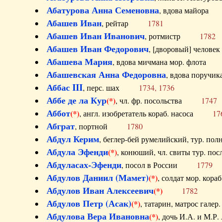
Абатурова Анна Семеновна
, вдова майо
Абашев Иван
, рейтар
1781
Абашев Иван Иванович
, ротмистр
1782
Абашев Иван Федорович
, [дворовый] чело
Абашева Мария
, вдова мичмана мор. флот
Абашевская Анна Федоровна
, вдова пор
Аббас III
, перс. шах
1734, 1736
Аббе де ла Кур
(*)
, чл. фр. посольства
1747
Аббот
(*)
, англ. изобретатель кораб. насоса
17
Абграт
, портной
1780
Абдул Керим
, беглер-бей румелийский, тур. 
Абдула Эфенди
(*)
, конюший, чл. свиты тур.
Абдуласах-Эфенди
, посол в России
1779
Абдулов Даниил (Мамет)
(*)
, солдат мор. ко
Абдулов Иван Алексеевич
(*)
1782
Абдулов Петр (Асак)
(*)
, татарин, матрос га
Абдулова Вера Ивановна
(*)
, дочь И.А. и 