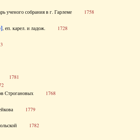
тарь ученого собрания в г. Гарлеме
1758
]
, еп. карел. и ладож.
1728
73
щик
1781
72
ронов Строгановых
1768
 Воейкова
1779
 Запольской
1782