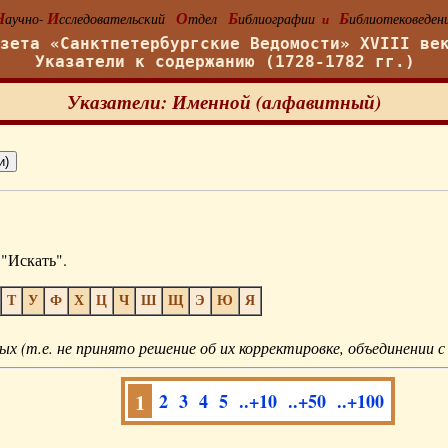
Н
И
О
Б
Б
аучно-
сследовательский
тдел
иблиографии
иблиотековеден
и
азета «Санктпетербургские Ведомости» XVIII ве
Указатели к содержанию (1728-1782 гг.)
Указатели: Именной (алфавитный)
"Искать".
Т
У
Ф
Х
Ц
Ч
Ш
Щ
Э
Ю
Я
ых (т.е. не принято решение об их корректировке, объединении с
1
2
3
4
5
..+10
..+50
..+100