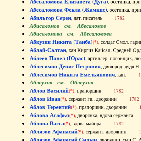
Абесаломова Елизавета (Дуга)
, осетинка, п
Абесаломова Фекла (Жамкис)
, осетинка, пр
Абильгор Серен
, дат. писатель
1782
Абисаломов см. Абесаломов
Абисаломова см. Абесаломова
Абкузин Никита (Танба)
(*)
, солдат Смол. г
Аблай-Салтан
, хан Киргиз-Кайсац. Средне
Аблеев Павел (Юрас)
, артиллер. погонщик,
Аблесимов Денис Петрович
, двоюрод. дяд
Аблесимов Никита Емельянович
, кап.
1
Аблеухов см. Облеухов
Аблов Василий
(*)
, прапорщик
1782
Аблов Иван
(*)
, сержант гв., дворянин
1782
Аблов Терентий
(*)
, прапорщик, дворянин
Аблова Агафья
(*)
, дворянка, вдова сержан
Аблова Васса
(*)
, вдова майора
1782
Аблязов Афанасий
(*)
, сержант, дворянин
Аблязов Афанасий Силыч
, дворянин, сын 