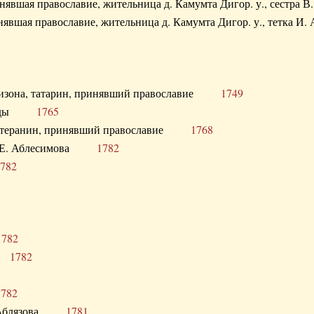
ринявшая православие, жительница д. Камумта Дигор. у., сестр
инявшая православие, жительница д. Камумта Дигор. у., тетк
арнизона, татарин, принявший православие
1749
й Орды
1765
 лютеранин, принявший православие
1768
я Н.Е. Аблесимова
1782
782
1782
та
1782
1782
С. Аблязова
1781