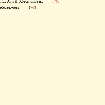
а В., С., А. и Д. Абесаломовых
1768
а И. Абесаломова
1768