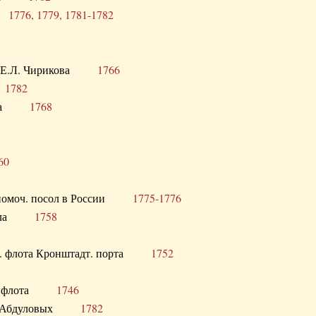
ра
1776, 1779, 1781-1782
век Е.Л. Чирикова
1766
а
1782
учика
1768
60
полномоч. посол в России
1775-1776
 посла
1758
раб. флота Кронштадт. порта
1752
лер. флота
1746
М.Р. Абдуловых
1782