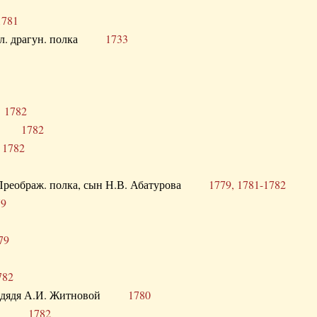
1781
опол. драгун. полка
1733
о
1782
кого
1782
а
1782
в. Преображ. полка, сын Н.В. Абатурова
1779, 1781-1782
79
79
782
од. дядя А.И. Житновой
1780
урова
1782