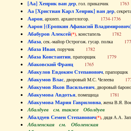
[Аа] Хенрик ван дер
, гол. приказчик
1763
Аа [Христиан Карл Хенрик] ван дер
, секре
Аарон
, архиеп. архангелогор.
1734-1736
Аарон [(Еропкин Афанасий Владимирович)
Абабуров Алексей
(*)
, констапель
1782
Абаза
, сек.-майор Острогож. гусар. полка
17
Абаза Иван
, поручик
1782
Абаза Константин
, прапорщик
1779
Абаковский Франц
1765
Абакулов Евдоким Степанович
, прапор
Абакумов Влас
, дворовый М.С. Челеева
17
Абакумов Яков Васильевич
, дворовый ба
Абакумова Авдотья
, помещица
1781
Абакумова Мария Гавриловна
, жена В.Я.
Абалдуев см. также Оболдуев
Абалдуев Семен Степанович
(*)
, дядя А.А.
Абаленская см. Оболенская