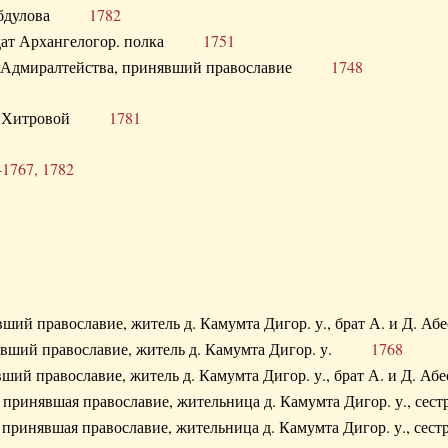
. Абдулова
1782
олдат Архангелогор. полка
1751
к Адмиралтейства, принявший православие
1748
.Ф. Хитровой
1781
-1767, 1782
явший православие, житель д. Камумта Дигор. у., брат А. и 
нявший православие, житель д. Камумта Дигор. у.
1768
явший православие, житель д. Камумта Дигор. у., брат А. и 
а, принявшая православие, жительница д. Камумта Дигор. у.,
а, принявшая православие, жительница д. Камумта Дигор. у.,