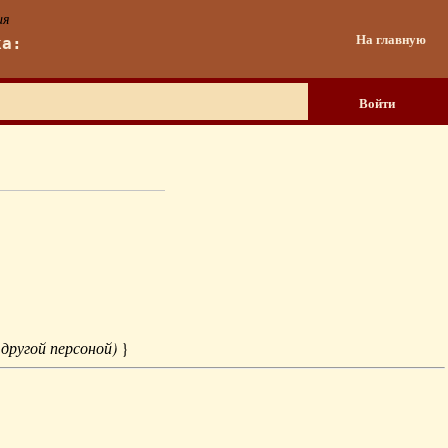
ия
На главную
ка:
Войти
 другой персоной)
}