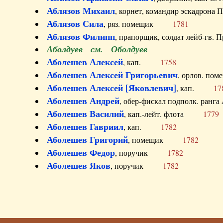
Аблязов Михаил
, корнет, командир эскадрон
Аблязов Сила
, ряз. помещик
1781
Аблязов Филипп
, прапорщик, солдат лейб-г
Аболдуев см. Оболдуев
Аболешев Алексей
, кап.
1758
Аболешев Алексей Григорьевич
, орлов. 
Аболешев Алексей [Яковлевич]
, кап.
17
Аболешев Андрей
, обер-фискал подполк. ра
Аболешев Василий
, кап.-лейт. флота
1779
Аболешев Гавриил
, кап.
1782
Аболешев Григорий
, помещик
1782
Аболешев Федор
, поручик
1782
Аболешев Яков
, поручик
1782