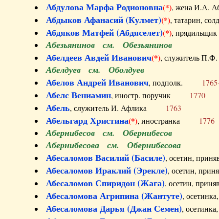
Абдулова Марфа Родионовна
(*)
, жена И.А
Абдыков Афанасий (Кулмет)
(*)
, татарин, с
Абдяков Матфей (Абдяселет)
(*)
, прядильщи
Абезьянинов см. Обезьянинов
Абелдеев Авдей Иванович
(*)
, служитель П
Абелдуев см. Оболдуев
Абелов Андрей Иванович
, подполк.
1765
Абелс Вениамин
, иностр. поручик
1770
Абель
, служитель И. Афлика
1763
Абельгард Христина
(*)
, иностранка
1776
Абернибесов см. Обернибесов
Абернибесова см. Обернибесова
Абесаломов Василий (Басиле)
, осетин, прин
Абесаломов Ираклий (Эрекле)
, осетин, при
Абесаломов Спиридон (Жага)
, осетин, прин
Абесаломова Агрипина (Жантуте)
, осетинк
Абесаломова Дарья (Джан Семен)
, осетинк