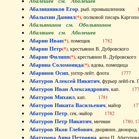
Абалешев см. Аболешев
Абалишников Егор
, рыб. промышленник
Абалыхин Даниил
(*)
, полковой писарь Карг
Абальянинов см. Обольянинов
Абаляшев см. Аболешев
Абарин Иван
(*)
, помещик
1782
Абарин Петр
(*)
, крестьянин В. Дубровског
Абарин Филипп
(*)
, крестьянин В. Дубровс
Абарина Соломонида
(*)
, вдова, помещиц
Абаринов Осип
, унтер-лейт. флота
1777
Абатуров Алексей Никитич
, фурьер лейб-г
Абатуров Иван Александрович
, кап.
17
Абатуров Михаил
, кап.
1781
Абатуров Никита Васильевич
, майор
17
Абатуров Петр
, сек.-майор
1782
Абатуров Петр Никитич
, мичман
1780, 1
Абатуров Яков Глебович
, дворянин, двоюр
Абатурова Анна Петровна
, жена П. Абат