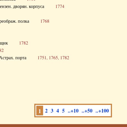
а Пензен. дворян. корпуса
1774
в. Преображ. полка
1768
помещик
1782
82
нга Астрах. порта
1751, 1765, 1782
1
2
3
4
5
..+10
..+50
..+100