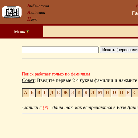
Б
иблиотека
А
кадемии
Г
Н
аук
Меню
Поиск работает только по фамилиям
Совет
: Введите первые 2-4 буквы фамилии и нажмите 
А
Б
В
Г
Д
Е
Ж
З
И
К
Л
М
Н
О
П
Р
С
{
записи с
(*)
- даны так, как встречаются в Базе Данн