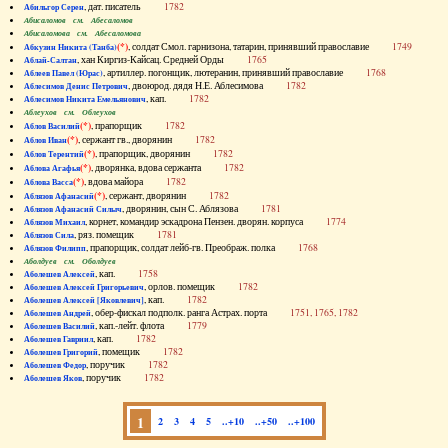
, дат. писатель
1782
Абильгор Серен
Абисаломов см. Абесаломов
Абисаломова см. Абесаломова
(*)
, солдат Смол. гарнизона, татарин, принявший православие
1749
Абкузин Никита (Танба)
, хан Киргиз-Кайсац. Средней Орды
1765
Аблай-Салтан
, артиллер. погонщик, лютеранин, принявший православие
1768
Аблеев Павел (Юрас)
, двоюрод. дядя Н.Е. Аблесимова
1782
Аблесимов Денис Петрович
, кап.
1782
Аблесимов Никита Емельянович
Аблеухов см. Облеухов
(*)
, прапорщик
1782
Аблов Василий
(*)
, сержант гв., дворянин
1782
Аблов Иван
(*)
, прапорщик, дворянин
1782
Аблов Терентий
(*)
, дворянка, вдова сержанта
1782
Аблова Агафья
(*)
, вдова майора
1782
Аблова Васса
(*)
, сержант, дворянин
1782
Аблязов Афанасий
, дворянин, сын С. Аблязова
1781
Аблязов Афанасий Силыч
, корнет, командир эскадрона Пензен. дворян. корпуса
1774
Аблязов Михаил
, ряз. помещик
1781
Аблязов Сила
, прапорщик, солдат лейб-гв. Преображ. полка
1768
Аблязов Филипп
Аболдуев см. Оболдуев
, кап.
1758
Аболешев Алексей
, орлов. помещик
1782
Аболешев Алексей Григорьевич
, кап.
1782
Аболешев Алексей [Яковлевич]
, обер-фискал подполк. ранга Астрах. порта
1751, 1765, 1782
Аболешев Андрей
, кап.-лейт. флота
1779
Аболешев Василий
, кап.
1782
Аболешев Гавриил
, помещик
1782
Аболешев Григорий
, поручик
1782
Аболешев Федор
, поручик
1782
Аболешев Яков
1
2
3
4
5
..+10
..+50
..+100