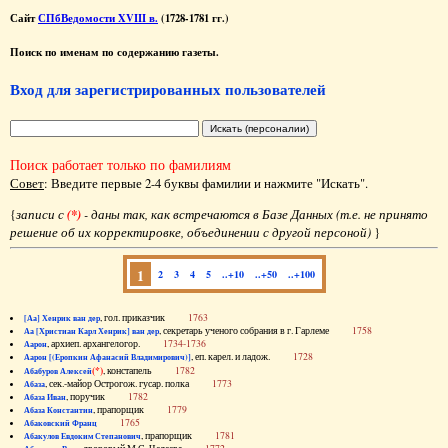
Сайт
СПбВедомости XVIII в.
(1728-1781 гг.)
Поиск по именам по содержанию газеты.
Вход для зарегистрированных пользователей
Поиск работает только по фамилиям
Совет
: Введите первые 2-4 буквы фамилии и нажмите "Искать".
{
записи с
(*)
- даны так, как встречаются в Базе Данных (т.е. не принято
решение об их корректировке, объединении с другой персоной)
}
1
2
3
4
5
..+10
..+50
..+100
, гол. приказчик
1763
[Аа] Хенрик ван дер
, секретарь ученого собрания в г. Гарлеме
1758
Аа [Христиан Карл Хенрик] ван дер
, архиеп. архангелогор.
1734-1736
Аарон
, еп. карел. и ладож.
1728
Аарон [(Еропкин Афанасий Владимирович)]
(*)
, констапель
1782
Абабуров Алексей
, сек.-майор Острогож. гусар. полка
1773
Абаза
, поручик
1782
Абаза Иван
, прапорщик
1779
Абаза Константин
1765
Абаковский Франц
, прапорщик
1781
Абакулов Евдоким Степанович