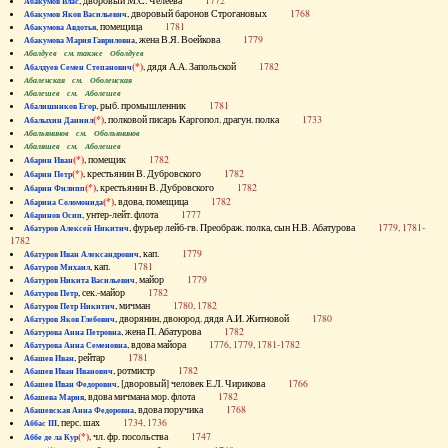
, дворовый М.С. Челеева
1772
Абакумов Влас
, дворовый баронов Строгановых
1768
Абакумов Яков Васильевич
, помещица
1781
Абакумова Авдотья
, жена В.Я. Воейкова
1779
Абакумова Мария Гавриловна
Абалдуев см. также Оболдуев
(*)
, дядя А.А. Запольской
1782
Абалдуев Семен Степанович
Абаленская см. Оболенская
Абалешев см. Аболешев
, рыб. промышленник
1781
Абалишников Егор
(*)
, полковой писарь Каргопол. драгун. полка
1733
Абалыхин Даниил
Абальянинов см. Обольянинов
Абаляшев см. Аболешев
(*)
, помещик
1782
Абарин Иван
(*)
, крестьянин В. Дубровского
1782
Абарин Петр
(*)
, крестьянин В. Дубровского
1782
Абарин Филипп
(*)
, вдова, помещица
1782
Абарина Соломонида
, унтер-лейт. флота
1777
Абаринов Осип
, фурьер лейб-гв. Преображ. полка, сын Н.В. Абатурова
1779, 1781-
Абатуров Алексей Никитич
1782
, кап.
1779
Абатуров Иван Александрович
, кап.
1781
Абатуров Михаил
, майор
1779
Абатуров Никита Васильевич
, сек.-майор
1782
Абатуров Петр
, мичман
1780, 1782
Абатуров Петр Никитич
, дворянин, двоюрод. дядя А.И. Житновой
1780
Абатуров Яков Глебович
, жена П. Абатурова
1782
Абатурова Анна Петровна
, вдова майора
1776, 1779, 1781-1782
Абатурова Анна Семеновна
, рейтар
1781
Абашев Иван
, ротмистр
1782
Абашев Иван Иванович
, [дворовый] человек Е.Л. Чирикова
1766
Абашев Иван Федорович
, вдова мичмана мор. флота
1782
Абашева Мария
, вдова поручика
1768
Абашевская Анна Федоровна
, перс. шах
1734, 1736
Аббас III
(*)
, чл. фр. посольства
1747
Аббе де ла Кур