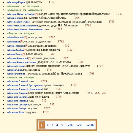
, дат. писатель
1782
Абильгор Серен
Абисаломов см. Абесаломов
Абисаломова см. Абесаломова
(*)
, солдат Смол. гарнизона, татарин, принявший православие
1749
Абкузин Никита (Танба)
, хан Киргиз-Кайсац. Средней Орды
1765
Аблай-Салтан
, артиллер. погонщик, лютеранин, принявший православие
1768
Аблеев Павел (Юрас)
, двоюрод. дядя Н.Е. Аблесимова
1782
Аблесимов Денис Петрович
, кап.
1782
Аблесимов Никита Емельянович
Аблеухов см. Облеухов
(*)
, прапорщик
1782
Аблов Василий
(*)
, сержант гв., дворянин
1782
Аблов Иван
(*)
, прапорщик, дворянин
1782
Аблов Терентий
(*)
, дворянка, вдова сержанта
1782
Аблова Агафья
(*)
, вдова майора
1782
Аблова Васса
(*)
, сержант, дворянин
1782
Аблязов Афанасий
, дворянин, сын С. Аблязова
1781
Аблязов Афанасий Силыч
, корнет, командир эскадрона Пензен. дворян. корпуса
1774
Аблязов Михаил
, ряз. помещик
1781
Аблязов Сила
, прапорщик, солдат лейб-гв. Преображ. полка
1768
Аблязов Филипп
Аболдуев см. Оболдуев
, кап.
1758
Аболешев Алексей
, орлов. помещик
1782
Аболешев Алексей Григорьевич
, кап.
1782
Аболешев Алексей [Яковлевич]
, обер-фискал подполк. ранга Астрах. порта
1751, 1765, 1782
Аболешев Андрей
, кап.-лейт. флота
1779
Аболешев Василий
, кап.
1782
Аболешев Гавриил
, помещик
1782
Аболешев Григорий
, поручик
1782
Аболешев Федор
, поручик
1782
Аболешев Яков
1
2
3
4
5
..+10
..+50
..+100