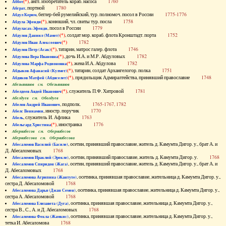
(*)
, англ. изобретатель кораб. насоса
1760
Аббот
, портной
1780
Абграт
, беглер-бей румелийский, тур. полномоч. посол в России
1775-1776
Абдул Керим
(*)
, конюший, чл. свиты тур. посла
1758
Абдула Эфенди
, посол в России
1779
Абдуласах-Эфенди
(*)
, солдат мор. кораб. флота Кронштадт. порта
1752
Абдулов Даниил (Мамет)
(*)
1782
Абдулов Иван Алексеевич
(*)
, татарин, матрос галер. флота
1746
Абдулов Петр (Асак)
(*)
, дочь И.А. и М.Р. Абдуловых
1782
Абдулова Вера Ивановна
(*)
, жена И.А. Абдулова
1782
Абдулова Марфа Родионовна
(*)
, татарин, солдат Архангелогор. полка
1751
Абдыков Афанасий (Кулмет)
(*)
, прядильщик Адмиралтейства, принявший православие
1748
Абдяков Матфей (Абдяселет)
Абезьянинов см. Обезьянинов
(*)
, служитель П.Ф. Хитровой
1781
Абелдеев Авдей Иванович
Абелдуев см. Оболдуев
, подполк.
1765-1767, 1782
Абелов Андрей Иванович
, иностр. поручик
1770
Абелс Вениамин
, служитель И. Афлика
1763
Абель
(*)
, иностранка
1776
Абельгард Христина
Абернибесов см. Обернибесов
Абернибесова см. Обернибесова
, осетин, принявший православие, житель д. Камумта Дигор. у., брат А. и
Абесаломов Василий (Басиле)
Д. Абесаломовых
1768
, осетин, принявший православие, житель д. Камумта Дигор. у.
1768
Абесаломов Ираклий (Эрекле)
, осетин, принявший православие, житель д. Камумта Дигор. у., брат А. и
Абесаломов Спиридон (Жага)
Д. Абесаломовых
1768
, осетинка, принявшая православие, жительница д. Камумта Дигор. у.,
Абесаломова Агрипина (Жантуте)
сестра Д. Абесаломовой
1768
, осетинка, принявшая православие, жительница д. Камумта Дигор. у.,
Абесаломова Дарья (Джан Семен)
сестра А. Абесаломовой
1768
, осетинка, принявшая православие, жительница д. Камумта Дигор. у.,
Абесаломова Елизавета (Дуга)
сестра В., С., А. и Д. Абесаломовых
1768
, осетинка, принявшая православие, жительница д. Камумта Дигор. у.,
Абесаломова Фекла (Жамкис)
тетка И. Абесаломова
1768