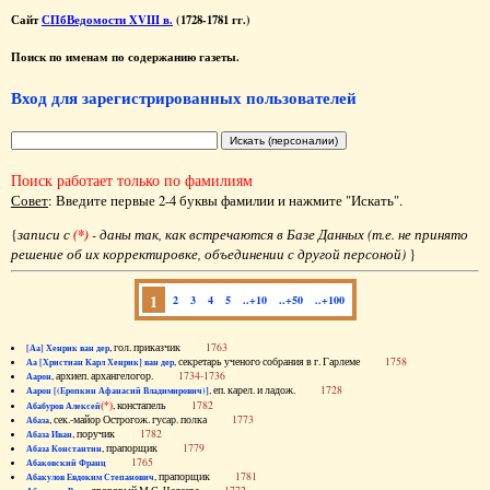
Сайт
СПбВедомости XVIII в.
(1728-1781 гг.)
Поиск по именам по содержанию газеты.
Вход для зарегистрированных пользователей
Поиск работает только по фамилиям
Совет
: Введите первые 2-4 буквы фамилии и нажмите "Искать".
{
записи с
(*)
- даны так, как встречаются в Базе Данных (т.е. не принято
решение об их корректировке, объединении с другой персоной)
}
1
2
3
4
5
..+10
..+50
..+100
, гол. приказчик
1763
[Аа] Хенрик ван дер
, секретарь ученого собрания в г. Гарлеме
1758
Аа [Христиан Карл Хенрик] ван дер
, архиеп. архангелогор.
1734-1736
Аарон
, еп. карел. и ладож.
1728
Аарон [(Еропкин Афанасий Владимирович)]
(*)
, констапель
1782
Абабуров Алексей
, сек.-майор Острогож. гусар. полка
1773
Абаза
, поручик
1782
Абаза Иван
, прапорщик
1779
Абаза Константин
1765
Абаковский Франц
, прапорщик
1781
Абакулов Евдоким Степанович