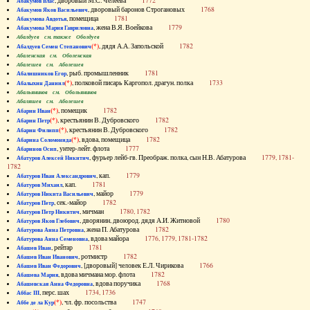
, дворовый М.С. Челеева
1772
Абакумов Влас
, дворовый баронов Строгановых
1768
Абакумов Яков Васильевич
, помещица
1781
Абакумова Авдотья
, жена В.Я. Воейкова
1779
Абакумова Мария Гавриловна
Абалдуев см. также Оболдуев
(*)
, дядя А.А. Запольской
1782
Абалдуев Семен Степанович
Абаленская см. Оболенская
Абалешев см. Аболешев
, рыб. промышленник
1781
Абалишников Егор
(*)
, полковой писарь Каргопол. драгун. полка
1733
Абалыхин Даниил
Абальянинов см. Обольянинов
Абаляшев см. Аболешев
(*)
, помещик
1782
Абарин Иван
(*)
, крестьянин В. Дубровского
1782
Абарин Петр
(*)
, крестьянин В. Дубровского
1782
Абарин Филипп
(*)
, вдова, помещица
1782
Абарина Соломонида
, унтер-лейт. флота
1777
Абаринов Осип
, фурьер лейб-гв. Преображ. полка, сын Н.В. Абатурова
1779, 1781-
Абатуров Алексей Никитич
1782
, кап.
1779
Абатуров Иван Александрович
, кап.
1781
Абатуров Михаил
, майор
1779
Абатуров Никита Васильевич
, сек.-майор
1782
Абатуров Петр
, мичман
1780, 1782
Абатуров Петр Никитич
, дворянин, двоюрод. дядя А.И. Житновой
1780
Абатуров Яков Глебович
, жена П. Абатурова
1782
Абатурова Анна Петровна
, вдова майора
1776, 1779, 1781-1782
Абатурова Анна Семеновна
, рейтар
1781
Абашев Иван
, ротмистр
1782
Абашев Иван Иванович
, [дворовый] человек Е.Л. Чирикова
1766
Абашев Иван Федорович
, вдова мичмана мор. флота
1782
Абашева Мария
, вдова поручика
1768
Абашевская Анна Федоровна
, перс. шах
1734, 1736
Аббас III
(*)
, чл. фр. посольства
1747
Аббе де ла Кур