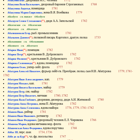
, дворовый М.С. Челеева
1772
Абакумов Влас
, дворовый баронов Строгановых
1768
Абакумов Яков Васильевич
, помещица
1781
Абакумова Авдотья
, жена В.Я. Воейкова
1779
Абакумова Мария Гавриловна
Абалдуев см. также Оболдуев
(*)
, дядя А.А. Запольской
1782
Абалдуев Семен Степанович
Абаленская см. Оболенская
Абалешев см. Аболешев
, рыб. промышленник
1781
Абалишников Егор
(*)
, полковой писарь Каргопол. драгун. полка
1733
Абалыхин Даниил
Абальянинов см. Обольянинов
Абаляшев см. Аболешев
(*)
, помещик
1782
Абарин Иван
(*)
, крестьянин В. Дубровского
1782
Абарин Петр
(*)
, крестьянин В. Дубровского
1782
Абарин Филипп
(*)
, вдова, помещица
1782
Абарина Соломонида
, унтер-лейт. флота
1777
Абаринов Осип
, фурьер лейб-гв. Преображ. полка, сын Н.В. Абатурова
1779, 1781-
Абатуров Алексей Никитич
1782
, кап.
1779
Абатуров Иван Александрович
, кап.
1781
Абатуров Михаил
, майор
1779
Абатуров Никита Васильевич
, сек.-майор
1782
Абатуров Петр
, мичман
1780, 1782
Абатуров Петр Никитич
, дворянин, двоюрод. дядя А.И. Житновой
1780
Абатуров Яков Глебович
, жена П. Абатурова
1782
Абатурова Анна Петровна
, вдова майора
1776, 1779, 1781-1782
Абатурова Анна Семеновна
, рейтар
1781
Абашев Иван
, ротмистр
1782
Абашев Иван Иванович
, [дворовый] человек Е.Л. Чирикова
1766
Абашев Иван Федорович
, вдова мичмана мор. флота
1782
Абашева Мария
, вдова поручика
1768
Абашевская Анна Федоровна
, перс. шах
1734, 1736
Аббас III
(*)
, чл. фр. посольства
1747
Аббе де ла Кур