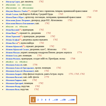
, дат. писатель
1782
Абильгор Серен
Абисаломов см. Абесаломов
Абисаломова см. Абесаломова
(*)
, солдат Смол. гарнизона, татарин, принявший православие
1749
Абкузин Никита (Танба)
, хан Киргиз-Кайсац. Средней Орды
1765
Аблай-Салтан
, артиллер. погонщик, лютеранин, принявший православие
1768
Аблеев Павел (Юрас)
, двоюрод. дядя Н.Е. Аблесимова
1782
Аблесимов Денис Петрович
, кап.
1782
Аблесимов Никита Емельянович
Аблеухов см. Облеухов
(*)
, прапорщик
1782
Аблов Василий
(*)
, сержант гв., дворянин
1782
Аблов Иван
(*)
, прапорщик, дворянин
1782
Аблов Терентий
(*)
, дворянка, вдова сержанта
1782
Аблова Агафья
(*)
, вдова майора
1782
Аблова Васса
(*)
, сержант, дворянин
1782
Аблязов Афанасий
, дворянин, сын С. Аблязова
1781
Аблязов Афанасий Силыч
, корнет, командир эскадрона Пензен. дворян. корпуса
1774
Аблязов Михаил
, ряз. помещик
1781
Аблязов Сила
, прапорщик, солдат лейб-гв. Преображ. полка
1768
Аблязов Филипп
Аболдуев см. Оболдуев
, кап.
1758
Аболешев Алексей
, орлов. помещик
1782
Аболешев Алексей Григорьевич
, кап.
1782
Аболешев Алексей [Яковлевич]
, обер-фискал подполк. ранга Астрах. порта
1751, 1765, 1782
Аболешев Андрей
, кап.-лейт. флота
1779
Аболешев Василий
, кап.
1782
Аболешев Гавриил
, помещик
1782
Аболешев Григорий
, поручик
1782
Аболешев Федор
, поручик
1782
Аболешев Яков
1
2
3
4
5
..+10
..+50
..+100