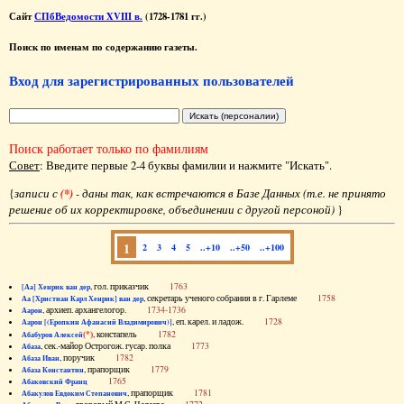
Сайт
СПбВедомости XVIII в.
(1728-1781 гг.)
Поиск по именам по содержанию газеты.
Вход для зарегистрированных пользователей
Поиск работает только по фамилиям
Совет
: Введите первые 2-4 буквы фамилии и нажмите "Искать".
{
записи с
(*)
- даны так, как встречаются в Базе Данных (т.е. не принято
решение об их корректировке, объединении с другой персоной)
}
1
2
3
4
5
..+10
..+50
..+100
, гол. приказчик
1763
[Аа] Хенрик ван дер
, секретарь ученого собрания в г. Гарлеме
1758
Аа [Христиан Карл Хенрик] ван дер
, архиеп. архангелогор.
1734-1736
Аарон
, еп. карел. и ладож.
1728
Аарон [(Еропкин Афанасий Владимирович)]
(*)
, констапель
1782
Абабуров Алексей
, сек.-майор Острогож. гусар. полка
1773
Абаза
, поручик
1782
Абаза Иван
, прапорщик
1779
Абаза Константин
1765
Абаковский Франц
, прапорщик
1781
Абакулов Евдоким Степанович