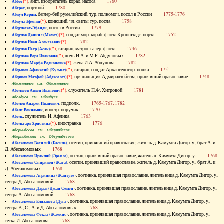
(*)
, англ. изобретатель кораб. насоса
1760
Аббот
, портной
1780
Абграт
, беглер-бей румелийский, тур. полномоч. посол в России
1775-1776
Абдул Керим
(*)
, конюший, чл. свиты тур. посла
1758
Абдула Эфенди
, посол в России
1779
Абдуласах-Эфенди
(*)
, солдат мор. кораб. флота Кронштадт. порта
1752
Абдулов Даниил (Мамет)
(*)
1782
Абдулов Иван Алексеевич
(*)
, татарин, матрос галер. флота
1746
Абдулов Петр (Асак)
(*)
, дочь И.А. и М.Р. Абдуловых
1782
Абдулова Вера Ивановна
(*)
, жена И.А. Абдулова
1782
Абдулова Марфа Родионовна
(*)
, татарин, солдат Архангелогор. полка
1751
Абдыков Афанасий (Кулмет)
(*)
, прядильщик Адмиралтейства, принявший православие
1748
Абдяков Матфей (Абдяселет)
Абезьянинов см. Обезьянинов
(*)
, служитель П.Ф. Хитровой
1781
Абелдеев Авдей Иванович
Абелдуев см. Оболдуев
, подполк.
1765-1767, 1782
Абелов Андрей Иванович
, иностр. поручик
1770
Абелс Вениамин
, служитель И. Афлика
1763
Абель
(*)
, иностранка
1776
Абельгард Христина
Абернибесов см. Обернибесов
Абернибесова см. Обернибесова
, осетин, принявший православие, житель д. Камумта Дигор. у., брат А. и
Абесаломов Василий (Басиле)
Д. Абесаломовых
1768
, осетин, принявший православие, житель д. Камумта Дигор. у.
1768
Абесаломов Ираклий (Эрекле)
, осетин, принявший православие, житель д. Камумта Дигор. у., брат А. и
Абесаломов Спиридон (Жага)
Д. Абесаломовых
1768
, осетинка, принявшая православие, жительница д. Камумта Дигор. у.,
Абесаломова Агрипина (Жантуте)
сестра Д. Абесаломовой
1768
, осетинка, принявшая православие, жительница д. Камумта Дигор. у.,
Абесаломова Дарья (Джан Семен)
сестра А. Абесаломовой
1768
, осетинка, принявшая православие, жительница д. Камумта Дигор. у.,
Абесаломова Елизавета (Дуга)
сестра В., С., А. и Д. Абесаломовых
1768
, осетинка, принявшая православие, жительница д. Камумта Дигор. у.,
Абесаломова Фекла (Жамкис)
тетка И. Абесаломова
1768