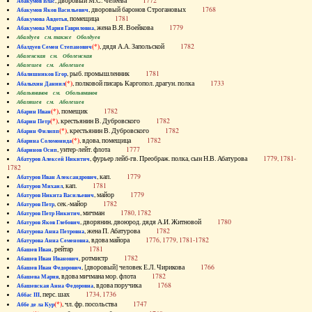
, дворовый М.С. Челеева
1772
Абакумов Влас
, дворовый баронов Строгановых
1768
Абакумов Яков Васильевич
, помещица
1781
Абакумова Авдотья
, жена В.Я. Воейкова
1779
Абакумова Мария Гавриловна
Абалдуев см. также Оболдуев
(*)
, дядя А.А. Запольской
1782
Абалдуев Семен Степанович
Абаленская см. Оболенская
Абалешев см. Аболешев
, рыб. промышленник
1781
Абалишников Егор
(*)
, полковой писарь Каргопол. драгун. полка
1733
Абалыхин Даниил
Абальянинов см. Обольянинов
Абаляшев см. Аболешев
(*)
, помещик
1782
Абарин Иван
(*)
, крестьянин В. Дубровского
1782
Абарин Петр
(*)
, крестьянин В. Дубровского
1782
Абарин Филипп
(*)
, вдова, помещица
1782
Абарина Соломонида
, унтер-лейт. флота
1777
Абаринов Осип
, фурьер лейб-гв. Преображ. полка, сын Н.В. Абатурова
1779, 1781-
Абатуров Алексей Никитич
1782
, кап.
1779
Абатуров Иван Александрович
, кап.
1781
Абатуров Михаил
, майор
1779
Абатуров Никита Васильевич
, сек.-майор
1782
Абатуров Петр
, мичман
1780, 1782
Абатуров Петр Никитич
, дворянин, двоюрод. дядя А.И. Житновой
1780
Абатуров Яков Глебович
, жена П. Абатурова
1782
Абатурова Анна Петровна
, вдова майора
1776, 1779, 1781-1782
Абатурова Анна Семеновна
, рейтар
1781
Абашев Иван
, ротмистр
1782
Абашев Иван Иванович
, [дворовый] человек Е.Л. Чирикова
1766
Абашев Иван Федорович
, вдова мичмана мор. флота
1782
Абашева Мария
, вдова поручика
1768
Абашевская Анна Федоровна
, перс. шах
1734, 1736
Аббас III
(*)
, чл. фр. посольства
1747
Аббе де ла Кур