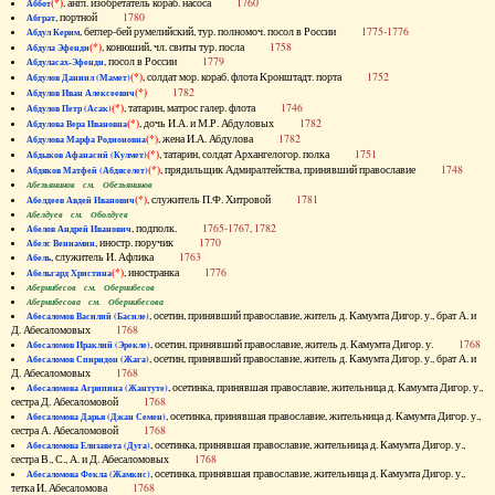
(*)
, англ. изобретатель кораб. насоса
1760
Аббот
, портной
1780
Абграт
, беглер-бей румелийский, тур. полномоч. посол в России
1775-1776
Абдул Керим
(*)
, конюший, чл. свиты тур. посла
1758
Абдула Эфенди
, посол в России
1779
Абдуласах-Эфенди
(*)
, солдат мор. кораб. флота Кронштадт. порта
1752
Абдулов Даниил (Мамет)
(*)
1782
Абдулов Иван Алексеевич
(*)
, татарин, матрос галер. флота
1746
Абдулов Петр (Асак)
(*)
, дочь И.А. и М.Р. Абдуловых
1782
Абдулова Вера Ивановна
(*)
, жена И.А. Абдулова
1782
Абдулова Марфа Родионовна
(*)
, татарин, солдат Архангелогор. полка
1751
Абдыков Афанасий (Кулмет)
(*)
, прядильщик Адмиралтейства, принявший православие
1748
Абдяков Матфей (Абдяселет)
Абезьянинов см. Обезьянинов
(*)
, служитель П.Ф. Хитровой
1781
Абелдеев Авдей Иванович
Абелдуев см. Оболдуев
, подполк.
1765-1767, 1782
Абелов Андрей Иванович
, иностр. поручик
1770
Абелс Вениамин
, служитель И. Афлика
1763
Абель
(*)
, иностранка
1776
Абельгард Христина
Абернибесов см. Обернибесов
Абернибесова см. Обернибесова
, осетин, принявший православие, житель д. Камумта Дигор. у., брат А. и
Абесаломов Василий (Басиле)
Д. Абесаломовых
1768
, осетин, принявший православие, житель д. Камумта Дигор. у.
1768
Абесаломов Ираклий (Эрекле)
, осетин, принявший православие, житель д. Камумта Дигор. у., брат А. и
Абесаломов Спиридон (Жага)
Д. Абесаломовых
1768
, осетинка, принявшая православие, жительница д. Камумта Дигор. у.,
Абесаломова Агрипина (Жантуте)
сестра Д. Абесаломовой
1768
, осетинка, принявшая православие, жительница д. Камумта Дигор. у.,
Абесаломова Дарья (Джан Семен)
сестра А. Абесаломовой
1768
, осетинка, принявшая православие, жительница д. Камумта Дигор. у.,
Абесаломова Елизавета (Дуга)
сестра В., С., А. и Д. Абесаломовых
1768
, осетинка, принявшая православие, жительница д. Камумта Дигор. у.,
Абесаломова Фекла (Жамкис)
тетка И. Абесаломова
1768