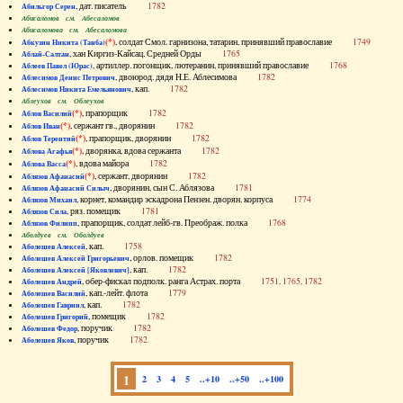
, дат. писатель
1782
Абильгор Серен
Абисаломов см. Абесаломов
Абисаломова см. Абесаломова
(*)
, солдат Смол. гарнизона, татарин, принявший православие
1749
Абкузин Никита (Танба)
, хан Киргиз-Кайсац. Средней Орды
1765
Аблай-Салтан
, артиллер. погонщик, лютеранин, принявший православие
1768
Аблеев Павел (Юрас)
, двоюрод. дядя Н.Е. Аблесимова
1782
Аблесимов Денис Петрович
, кап.
1782
Аблесимов Никита Емельянович
Аблеухов см. Облеухов
(*)
, прапорщик
1782
Аблов Василий
(*)
, сержант гв., дворянин
1782
Аблов Иван
(*)
, прапорщик, дворянин
1782
Аблов Терентий
(*)
, дворянка, вдова сержанта
1782
Аблова Агафья
(*)
, вдова майора
1782
Аблова Васса
(*)
, сержант, дворянин
1782
Аблязов Афанасий
, дворянин, сын С. Аблязова
1781
Аблязов Афанасий Силыч
, корнет, командир эскадрона Пензен. дворян. корпуса
1774
Аблязов Михаил
, ряз. помещик
1781
Аблязов Сила
, прапорщик, солдат лейб-гв. Преображ. полка
1768
Аблязов Филипп
Аболдуев см. Оболдуев
, кап.
1758
Аболешев Алексей
, орлов. помещик
1782
Аболешев Алексей Григорьевич
, кап.
1782
Аболешев Алексей [Яковлевич]
, обер-фискал подполк. ранга Астрах. порта
1751, 1765, 1782
Аболешев Андрей
, кап.-лейт. флота
1779
Аболешев Василий
, кап.
1782
Аболешев Гавриил
, помещик
1782
Аболешев Григорий
, поручик
1782
Аболешев Федор
, поручик
1782
Аболешев Яков
1
2
3
4
5
..+10
..+50
..+100