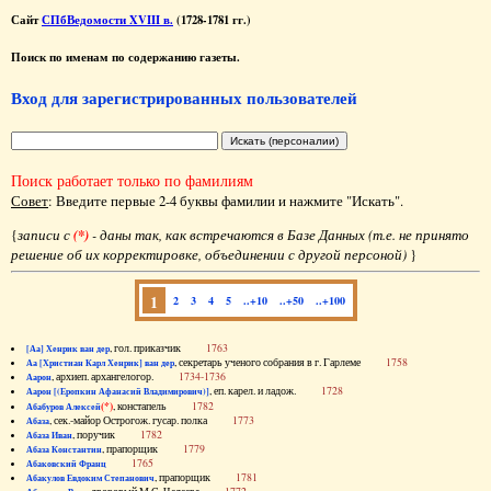
Сайт
СПбВедомости XVIII в.
(1728-1781 гг.)
Поиск по именам по содержанию газеты.
Вход для зарегистрированных пользователей
Поиск работает только по фамилиям
Совет
: Введите первые 2-4 буквы фамилии и нажмите "Искать".
{
записи с
(*)
- даны так, как встречаются в Базе Данных (т.е. не принято
решение об их корректировке, объединении с другой персоной)
}
1
2
3
4
5
..+10
..+50
..+100
, гол. приказчик
1763
[Аа] Хенрик ван дер
, секретарь ученого собрания в г. Гарлеме
1758
Аа [Христиан Карл Хенрик] ван дер
, архиеп. архангелогор.
1734-1736
Аарон
, еп. карел. и ладож.
1728
Аарон [(Еропкин Афанасий Владимирович)]
(*)
, констапель
1782
Абабуров Алексей
, сек.-майор Острогож. гусар. полка
1773
Абаза
, поручик
1782
Абаза Иван
, прапорщик
1779
Абаза Константин
1765
Абаковский Франц
, прапорщик
1781
Абакулов Евдоким Степанович