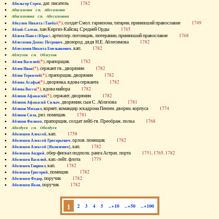
, дат. писатель
1782
Абильгор Серен
Абисаломов см. Абесаломов
Абисаломова см. Абесаломова
(*)
, солдат Смол. гарнизона, татарин, принявший православие
1749
Абкузин Никита (Танба)
, хан Киргиз-Кайсац. Средней Орды
1765
Аблай-Салтан
, артиллер. погонщик, лютеранин, принявший православие
1768
Аблеев Павел (Юрас)
, двоюрод. дядя Н.Е. Аблесимова
1782
Аблесимов Денис Петрович
, кап.
1782
Аблесимов Никита Емельянович
Аблеухов см. Облеухов
(*)
, прапорщик
1782
Аблов Василий
(*)
, сержант гв., дворянин
1782
Аблов Иван
(*)
, прапорщик, дворянин
1782
Аблов Терентий
(*)
, дворянка, вдова сержанта
1782
Аблова Агафья
(*)
, вдова майора
1782
Аблова Васса
(*)
, сержант, дворянин
1782
Аблязов Афанасий
, дворянин, сын С. Аблязова
1781
Аблязов Афанасий Силыч
, корнет, командир эскадрона Пензен. дворян. корпуса
1774
Аблязов Михаил
, ряз. помещик
1781
Аблязов Сила
, прапорщик, солдат лейб-гв. Преображ. полка
1768
Аблязов Филипп
Аболдуев см. Оболдуев
, кап.
1758
Аболешев Алексей
, орлов. помещик
1782
Аболешев Алексей Григорьевич
, кап.
1782
Аболешев Алексей [Яковлевич]
, обер-фискал подполк. ранга Астрах. порта
1751, 1765, 1782
Аболешев Андрей
, кап.-лейт. флота
1779
Аболешев Василий
, кап.
1782
Аболешев Гавриил
, помещик
1782
Аболешев Григорий
, поручик
1782
Аболешев Федор
, поручик
1782
Аболешев Яков
1
2
3
4
5
..+10
..+50
..+100