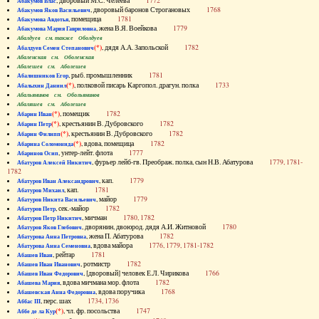
, дворовый М.С. Челеева
1772
Абакумов Влас
, дворовый баронов Строгановых
1768
Абакумов Яков Васильевич
, помещица
1781
Абакумова Авдотья
, жена В.Я. Воейкова
1779
Абакумова Мария Гавриловна
Абалдуев см. также Оболдуев
(*)
, дядя А.А. Запольской
1782
Абалдуев Семен Степанович
Абаленская см. Оболенская
Абалешев см. Аболешев
, рыб. промышленник
1781
Абалишников Егор
(*)
, полковой писарь Каргопол. драгун. полка
1733
Абалыхин Даниил
Абальянинов см. Обольянинов
Абаляшев см. Аболешев
(*)
, помещик
1782
Абарин Иван
(*)
, крестьянин В. Дубровского
1782
Абарин Петр
(*)
, крестьянин В. Дубровского
1782
Абарин Филипп
(*)
, вдова, помещица
1782
Абарина Соломонида
, унтер-лейт. флота
1777
Абаринов Осип
, фурьер лейб-гв. Преображ. полка, сын Н.В. Абатурова
1779, 1781-
Абатуров Алексей Никитич
1782
, кап.
1779
Абатуров Иван Александрович
, кап.
1781
Абатуров Михаил
, майор
1779
Абатуров Никита Васильевич
, сек.-майор
1782
Абатуров Петр
, мичман
1780, 1782
Абатуров Петр Никитич
, дворянин, двоюрод. дядя А.И. Житновой
1780
Абатуров Яков Глебович
, жена П. Абатурова
1782
Абатурова Анна Петровна
, вдова майора
1776, 1779, 1781-1782
Абатурова Анна Семеновна
, рейтар
1781
Абашев Иван
, ротмистр
1782
Абашев Иван Иванович
, [дворовый] человек Е.Л. Чирикова
1766
Абашев Иван Федорович
, вдова мичмана мор. флота
1782
Абашева Мария
, вдова поручика
1768
Абашевская Анна Федоровна
, перс. шах
1734, 1736
Аббас III
(*)
, чл. фр. посольства
1747
Аббе де ла Кур