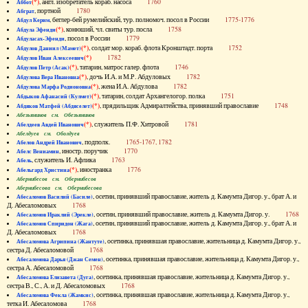
(*)
, англ. изобретатель кораб. насоса
1760
Аббот
, портной
1780
Абграт
, беглер-бей румелийский, тур. полномоч. посол в России
1775-1776
Абдул Керим
(*)
, конюший, чл. свиты тур. посла
1758
Абдула Эфенди
, посол в России
1779
Абдуласах-Эфенди
(*)
, солдат мор. кораб. флота Кронштадт. порта
1752
Абдулов Даниил (Мамет)
(*)
1782
Абдулов Иван Алексеевич
(*)
, татарин, матрос галер. флота
1746
Абдулов Петр (Асак)
(*)
, дочь И.А. и М.Р. Абдуловых
1782
Абдулова Вера Ивановна
(*)
, жена И.А. Абдулова
1782
Абдулова Марфа Родионовна
(*)
, татарин, солдат Архангелогор. полка
1751
Абдыков Афанасий (Кулмет)
(*)
, прядильщик Адмиралтейства, принявший православие
1748
Абдяков Матфей (Абдяселет)
Абезьянинов см. Обезьянинов
(*)
, служитель П.Ф. Хитровой
1781
Абелдеев Авдей Иванович
Абелдуев см. Оболдуев
, подполк.
1765-1767, 1782
Абелов Андрей Иванович
, иностр. поручик
1770
Абелс Вениамин
, служитель И. Афлика
1763
Абель
(*)
, иностранка
1776
Абельгард Христина
Абернибесов см. Обернибесов
Абернибесова см. Обернибесова
, осетин, принявший православие, житель д. Камумта Дигор. у., брат А. и
Абесаломов Василий (Басиле)
Д. Абесаломовых
1768
, осетин, принявший православие, житель д. Камумта Дигор. у.
1768
Абесаломов Ираклий (Эрекле)
, осетин, принявший православие, житель д. Камумта Дигор. у., брат А. и
Абесаломов Спиридон (Жага)
Д. Абесаломовых
1768
, осетинка, принявшая православие, жительница д. Камумта Дигор. у.,
Абесаломова Агрипина (Жантуте)
сестра Д. Абесаломовой
1768
, осетинка, принявшая православие, жительница д. Камумта Дигор. у.,
Абесаломова Дарья (Джан Семен)
сестра А. Абесаломовой
1768
, осетинка, принявшая православие, жительница д. Камумта Дигор. у.,
Абесаломова Елизавета (Дуга)
сестра В., С., А. и Д. Абесаломовых
1768
, осетинка, принявшая православие, жительница д. Камумта Дигор. у.,
Абесаломова Фекла (Жамкис)
тетка И. Абесаломова
1768