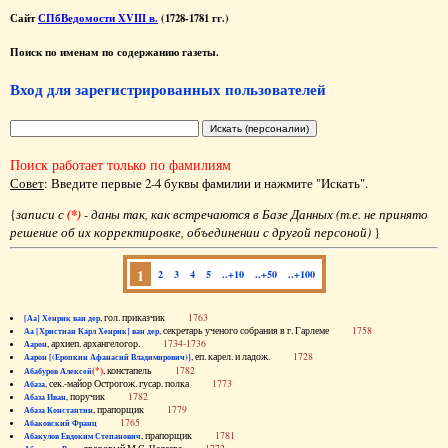
Сайт
СПбВедомости XVIII в.
(1728-1781 гг.)
Поиск по именам по содержанию газеты.
Вход для зарегистрированных пользователей
Поиск работает только по фамилиям
Совет
: Введите первые 2-4 буквы фамилии и нажмите "Искать".
{
записи с
(*)
- даны так, как встречаются в Базе Данных (т.е. не принято
решение об их корректировке, объединении с другой персоной)
}
1
2
3
4
5
..+10
..+50
..+100
, гол. приказчик
1763
[Аа] Хенрик ван дер
, секретарь ученого собрания в г. Гарлеме
1758
Аа [Христиан Карл Хенрик] ван дер
, архиеп. архангелогор.
1734-1736
Аарон
, еп. карел. и ладож.
1728
Аарон [(Еропкин Афанасий Владимирович)]
(*)
, констапель
1782
Абабуров Алексей
, сек.-майор Острогож. гусар. полка
1773
Абаза
, поручик
1782
Абаза Иван
, прапорщик
1779
Абаза Константин
1765
Абаковский Франц
, прапорщик
1781
Абакулов Евдоким Степанович