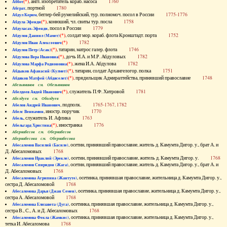
(*)
, англ. изобретатель кораб. насоса
1760
Аббот
, портной
1780
Абграт
, беглер-бей румелийский, тур. полномоч. посол в России
1775-1776
Абдул Керим
(*)
, конюший, чл. свиты тур. посла
1758
Абдула Эфенди
, посол в России
1779
Абдуласах-Эфенди
(*)
, солдат мор. кораб. флота Кронштадт. порта
1752
Абдулов Даниил (Мамет)
(*)
1782
Абдулов Иван Алексеевич
(*)
, татарин, матрос галер. флота
1746
Абдулов Петр (Асак)
(*)
, дочь И.А. и М.Р. Абдуловых
1782
Абдулова Вера Ивановна
(*)
, жена И.А. Абдулова
1782
Абдулова Марфа Родионовна
(*)
, татарин, солдат Архангелогор. полка
1751
Абдыков Афанасий (Кулмет)
(*)
, прядильщик Адмиралтейства, принявший православие
1748
Абдяков Матфей (Абдяселет)
Абезьянинов см. Обезьянинов
(*)
, служитель П.Ф. Хитровой
1781
Абелдеев Авдей Иванович
Абелдуев см. Оболдуев
, подполк.
1765-1767, 1782
Абелов Андрей Иванович
, иностр. поручик
1770
Абелс Вениамин
, служитель И. Афлика
1763
Абель
(*)
, иностранка
1776
Абельгард Христина
Абернибесов см. Обернибесов
Абернибесова см. Обернибесова
, осетин, принявший православие, житель д. Камумта Дигор. у., брат А. и
Абесаломов Василий (Басиле)
Д. Абесаломовых
1768
, осетин, принявший православие, житель д. Камумта Дигор. у.
1768
Абесаломов Ираклий (Эрекле)
, осетин, принявший православие, житель д. Камумта Дигор. у., брат А. и
Абесаломов Спиридон (Жага)
Д. Абесаломовых
1768
, осетинка, принявшая православие, жительница д. Камумта Дигор. у.,
Абесаломова Агрипина (Жантуте)
сестра Д. Абесаломовой
1768
, осетинка, принявшая православие, жительница д. Камумта Дигор. у.,
Абесаломова Дарья (Джан Семен)
сестра А. Абесаломовой
1768
, осетинка, принявшая православие, жительница д. Камумта Дигор. у.,
Абесаломова Елизавета (Дуга)
сестра В., С., А. и Д. Абесаломовых
1768
, осетинка, принявшая православие, жительница д. Камумта Дигор. у.,
Абесаломова Фекла (Жамкис)
тетка И. Абесаломова
1768