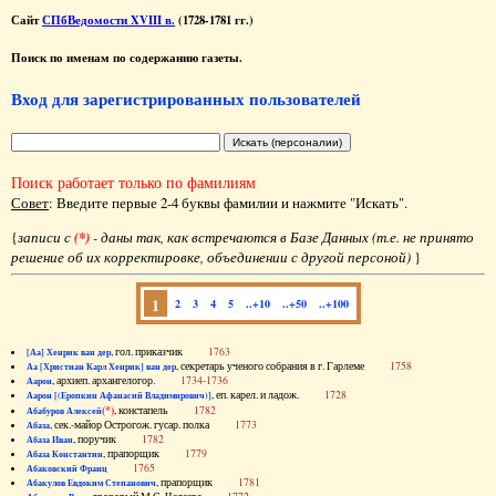
Сайт
СПбВедомости XVIII в.
(1728-1781 гг.)
Поиск по именам по содержанию газеты.
Вход для зарегистрированных пользователей
Поиск работает только по фамилиям
Совет
: Введите первые 2-4 буквы фамилии и нажмите "Искать".
{
записи с
(*)
- даны так, как встречаются в Базе Данных (т.е. не принято
решение об их корректировке, объединении с другой персоной)
}
1
2
3
4
5
..+10
..+50
..+100
, гол. приказчик
1763
[Аа] Хенрик ван дер
, секретарь ученого собрания в г. Гарлеме
1758
Аа [Христиан Карл Хенрик] ван дер
, архиеп. архангелогор.
1734-1736
Аарон
, еп. карел. и ладож.
1728
Аарон [(Еропкин Афанасий Владимирович)]
(*)
, констапель
1782
Абабуров Алексей
, сек.-майор Острогож. гусар. полка
1773
Абаза
, поручик
1782
Абаза Иван
, прапорщик
1779
Абаза Константин
1765
Абаковский Франц
, прапорщик
1781
Абакулов Евдоким Степанович