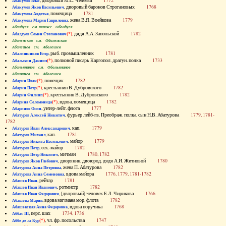
, дворовый М.С. Челеева
1772
Абакумов Влас
, дворовый баронов Строгановых
1768
Абакумов Яков Васильевич
, помещица
1781
Абакумова Авдотья
, жена В.Я. Воейкова
1779
Абакумова Мария Гавриловна
Абалдуев см. также Оболдуев
(*)
, дядя А.А. Запольской
1782
Абалдуев Семен Степанович
Абаленская см. Оболенская
Абалешев см. Аболешев
, рыб. промышленник
1781
Абалишников Егор
(*)
, полковой писарь Каргопол. драгун. полка
1733
Абалыхин Даниил
Абальянинов см. Обольянинов
Абаляшев см. Аболешев
(*)
, помещик
1782
Абарин Иван
(*)
, крестьянин В. Дубровского
1782
Абарин Петр
(*)
, крестьянин В. Дубровского
1782
Абарин Филипп
(*)
, вдова, помещица
1782
Абарина Соломонида
, унтер-лейт. флота
1777
Абаринов Осип
, фурьер лейб-гв. Преображ. полка, сын Н.В. Абатурова
1779, 1781-
Абатуров Алексей Никитич
1782
, кап.
1779
Абатуров Иван Александрович
, кап.
1781
Абатуров Михаил
, майор
1779
Абатуров Никита Васильевич
, сек.-майор
1782
Абатуров Петр
, мичман
1780, 1782
Абатуров Петр Никитич
, дворянин, двоюрод. дядя А.И. Житновой
1780
Абатуров Яков Глебович
, жена П. Абатурова
1782
Абатурова Анна Петровна
, вдова майора
1776, 1779, 1781-1782
Абатурова Анна Семеновна
, рейтар
1781
Абашев Иван
, ротмистр
1782
Абашев Иван Иванович
, [дворовый] человек Е.Л. Чирикова
1766
Абашев Иван Федорович
, вдова мичмана мор. флота
1782
Абашева Мария
, вдова поручика
1768
Абашевская Анна Федоровна
, перс. шах
1734, 1736
Аббас III
(*)
, чл. фр. посольства
1747
Аббе де ла Кур