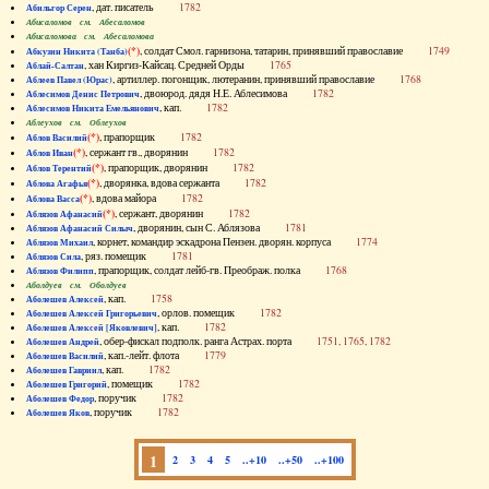
, дат. писатель
1782
Абильгор Серен
Абисаломов см. Абесаломов
Абисаломова см. Абесаломова
(*)
, солдат Смол. гарнизона, татарин, принявший православие
1749
Абкузин Никита (Танба)
, хан Киргиз-Кайсац. Средней Орды
1765
Аблай-Салтан
, артиллер. погонщик, лютеранин, принявший православие
1768
Аблеев Павел (Юрас)
, двоюрод. дядя Н.Е. Аблесимова
1782
Аблесимов Денис Петрович
, кап.
1782
Аблесимов Никита Емельянович
Аблеухов см. Облеухов
(*)
, прапорщик
1782
Аблов Василий
(*)
, сержант гв., дворянин
1782
Аблов Иван
(*)
, прапорщик, дворянин
1782
Аблов Терентий
(*)
, дворянка, вдова сержанта
1782
Аблова Агафья
(*)
, вдова майора
1782
Аблова Васса
(*)
, сержант, дворянин
1782
Аблязов Афанасий
, дворянин, сын С. Аблязова
1781
Аблязов Афанасий Силыч
, корнет, командир эскадрона Пензен. дворян. корпуса
1774
Аблязов Михаил
, ряз. помещик
1781
Аблязов Сила
, прапорщик, солдат лейб-гв. Преображ. полка
1768
Аблязов Филипп
Аболдуев см. Оболдуев
, кап.
1758
Аболешев Алексей
, орлов. помещик
1782
Аболешев Алексей Григорьевич
, кап.
1782
Аболешев Алексей [Яковлевич]
, обер-фискал подполк. ранга Астрах. порта
1751, 1765, 1782
Аболешев Андрей
, кап.-лейт. флота
1779
Аболешев Василий
, кап.
1782
Аболешев Гавриил
, помещик
1782
Аболешев Григорий
, поручик
1782
Аболешев Федор
, поручик
1782
Аболешев Яков
1
2
3
4
5
..+10
..+50
..+100