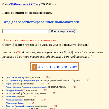
Сайт
СПбВедомости XVIII в.
(1728-1781 гг.)
Поиск по именам по содержанию газеты.
Вход для зарегистрированных пользователей
Поиск работает только по фамилиям
Совет
: Введите первые 2-4 буквы фамилии и нажмите "Искать".
{
записи с
(*)
- даны так, как встречаются в Базе Данных (т.е. не принято
решение об их корректировке, объединении с другой персоной)
}
1
2
3
4
5
..+10
..+50
..+100
, гол. приказчик
1763
[Аа] Хенрик ван дер
, секретарь ученого собрания в г. Гарлеме
1758
Аа [Христиан Карл Хенрик] ван дер
, архиеп. архангелогор.
1734-1736
Аарон
, еп. карел. и ладож.
1728
Аарон [(Еропкин Афанасий Владимирович)]
(*)
, констапель
1782
Абабуров Алексей
, сек.-майор Острогож. гусар. полка
1773
Абаза
, поручик
1782
Абаза Иван
, прапорщик
1779
Абаза Константин
1765
Абаковский Франц
, прапорщик
1781
Абакулов Евдоким Степанович