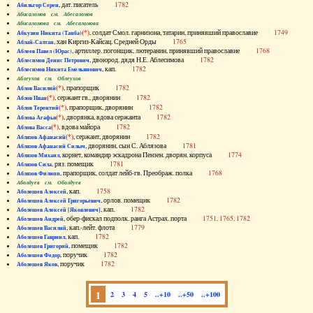
, дат. писатель
1782
Абильгор Серен
Абисаломов см. Абесаломов
Абисаломова см. Абесаломова
(*)
, солдат Смол. гарнизона, татарин, принявший православие
1749
Абкузин Никита (Танба)
, хан Киргиз-Кайсац. Средней Орды
1765
Аблай-Салтан
, артиллер. погонщик, лютеранин, принявший православие
1768
Аблеев Павел (Юрас)
, двоюрод. дядя Н.Е. Аблесимова
1782
Аблесимов Денис Петрович
, кап.
1782
Аблесимов Никита Емельянович
Аблеухов см. Облеухов
(*)
, прапорщик
1782
Аблов Василий
(*)
, сержант гв., дворянин
1782
Аблов Иван
(*)
, прапорщик, дворянин
1782
Аблов Терентий
(*)
, дворянка, вдова сержанта
1782
Аблова Агафья
(*)
, вдова майора
1782
Аблова Васса
(*)
, сержант, дворянин
1782
Аблязов Афанасий
, дворянин, сын С. Аблязова
1781
Аблязов Афанасий Силыч
, корнет, командир эскадрона Пензен. дворян. корпуса
1774
Аблязов Михаил
, ряз. помещик
1781
Аблязов Сила
, прапорщик, солдат лейб-гв. Преображ. полка
1768
Аблязов Филипп
Аболдуев см. Оболдуев
, кап.
1758
Аболешев Алексей
, орлов. помещик
1782
Аболешев Алексей Григорьевич
, кап.
1782
Аболешев Алексей [Яковлевич]
, обер-фискал подполк. ранга Астрах. порта
1751, 1765, 1782
Аболешев Андрей
, кап.-лейт. флота
1779
Аболешев Василий
, кап.
1782
Аболешев Гавриил
, помещик
1782
Аболешев Григорий
, поручик
1782
Аболешев Федор
, поручик
1782
Аболешев Яков
1
2
3
4
5
..+10
..+50
..+100