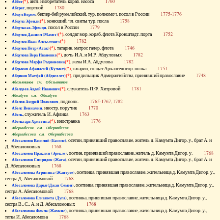
(*)
, англ. изобретатель кораб. насоса
1760
Аббот
, портной
1780
Абграт
, беглер-бей румелийский, тур. полномоч. посол в России
1775-1776
Абдул Керим
(*)
, конюший, чл. свиты тур. посла
1758
Абдула Эфенди
, посол в России
1779
Абдуласах-Эфенди
(*)
, солдат мор. кораб. флота Кронштадт. порта
1752
Абдулов Даниил (Мамет)
(*)
1782
Абдулов Иван Алексеевич
(*)
, татарин, матрос галер. флота
1746
Абдулов Петр (Асак)
(*)
, дочь И.А. и М.Р. Абдуловых
1782
Абдулова Вера Ивановна
(*)
, жена И.А. Абдулова
1782
Абдулова Марфа Родионовна
(*)
, татарин, солдат Архангелогор. полка
1751
Абдыков Афанасий (Кулмет)
(*)
, прядильщик Адмиралтейства, принявший православие
1748
Абдяков Матфей (Абдяселет)
Абезьянинов см. Обезьянинов
(*)
, служитель П.Ф. Хитровой
1781
Абелдеев Авдей Иванович
Абелдуев см. Оболдуев
, подполк.
1765-1767, 1782
Абелов Андрей Иванович
, иностр. поручик
1770
Абелс Вениамин
, служитель И. Афлика
1763
Абель
(*)
, иностранка
1776
Абельгард Христина
Абернибесов см. Обернибесов
Абернибесова см. Обернибесова
, осетин, принявший православие, житель д. Камумта Дигор. у., брат А. и
Абесаломов Василий (Басиле)
Д. Абесаломовых
1768
, осетин, принявший православие, житель д. Камумта Дигор. у.
1768
Абесаломов Ираклий (Эрекле)
, осетин, принявший православие, житель д. Камумта Дигор. у., брат А. и
Абесаломов Спиридон (Жага)
Д. Абесаломовых
1768
, осетинка, принявшая православие, жительница д. Камумта Дигор. у.,
Абесаломова Агрипина (Жантуте)
сестра Д. Абесаломовой
1768
, осетинка, принявшая православие, жительница д. Камумта Дигор. у.,
Абесаломова Дарья (Джан Семен)
сестра А. Абесаломовой
1768
, осетинка, принявшая православие, жительница д. Камумта Дигор. у.,
Абесаломова Елизавета (Дуга)
сестра В., С., А. и Д. Абесаломовых
1768
, осетинка, принявшая православие, жительница д. Камумта Дигор. у.,
Абесаломова Фекла (Жамкис)
тетка И. Абесаломова
1768