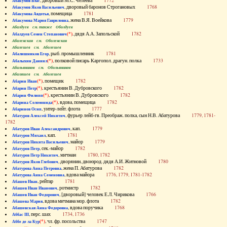
, дворовый М.С. Челеева
1772
Абакумов Влас
, дворовый баронов Строгановых
1768
Абакумов Яков Васильевич
, помещица
1781
Абакумова Авдотья
, жена В.Я. Воейкова
1779
Абакумова Мария Гавриловна
Абалдуев см. также Оболдуев
(*)
, дядя А.А. Запольской
1782
Абалдуев Семен Степанович
Абаленская см. Оболенская
Абалешев см. Аболешев
, рыб. промышленник
1781
Абалишников Егор
(*)
, полковой писарь Каргопол. драгун. полка
1733
Абалыхин Даниил
Абальянинов см. Обольянинов
Абаляшев см. Аболешев
(*)
, помещик
1782
Абарин Иван
(*)
, крестьянин В. Дубровского
1782
Абарин Петр
(*)
, крестьянин В. Дубровского
1782
Абарин Филипп
(*)
, вдова, помещица
1782
Абарина Соломонида
, унтер-лейт. флота
1777
Абаринов Осип
, фурьер лейб-гв. Преображ. полка, сын Н.В. Абатурова
1779, 1781-
Абатуров Алексей Никитич
1782
, кап.
1779
Абатуров Иван Александрович
, кап.
1781
Абатуров Михаил
, майор
1779
Абатуров Никита Васильевич
, сек.-майор
1782
Абатуров Петр
, мичман
1780, 1782
Абатуров Петр Никитич
, дворянин, двоюрод. дядя А.И. Житновой
1780
Абатуров Яков Глебович
, жена П. Абатурова
1782
Абатурова Анна Петровна
, вдова майора
1776, 1779, 1781-1782
Абатурова Анна Семеновна
, рейтар
1781
Абашев Иван
, ротмистр
1782
Абашев Иван Иванович
, [дворовый] человек Е.Л. Чирикова
1766
Абашев Иван Федорович
, вдова мичмана мор. флота
1782
Абашева Мария
, вдова поручика
1768
Абашевская Анна Федоровна
, перс. шах
1734, 1736
Аббас III
(*)
, чл. фр. посольства
1747
Аббе де ла Кур