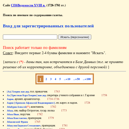
Сайт
СПбВедомости XVIII в.
(1728-1781 гг.)
Поиск по именам по содержанию газеты.
Вход для зарегистрированных пользователей
Поиск работает только по фамилиям
Совет
: Введите первые 2-4 буквы фамилии и нажмите "Искать".
{
записи с
(*)
- даны так, как встречаются в Базе Данных (т.е. не принято
решение об их корректировке, объединении с другой персоной)
}
1
2
3
4
5
..+10
..+50
..+100
, гол. приказчик
1763
[Аа] Хенрик ван дер
, секретарь ученого собрания в г. Гарлеме
1758
Аа [Христиан Карл Хенрик] ван дер
, архиеп. архангелогор.
1734-1736
Аарон
, еп. карел. и ладож.
1728
Аарон [(Еропкин Афанасий Владимирович)]
(*)
, констапель
1782
Абабуров Алексей
, сек.-майор Острогож. гусар. полка
1773
Абаза
, поручик
1782
Абаза Иван
, прапорщик
1779
Абаза Константин
1765
Абаковский Франц
, прапорщик
1781
Абакулов Евдоким Степанович