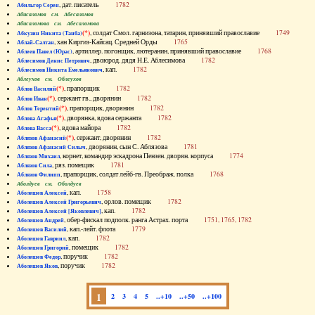
, дат. писатель
1782
Абильгор Серен
Абисаломов см. Абесаломов
Абисаломова см. Абесаломова
(*)
, солдат Смол. гарнизона, татарин, принявший православие
1749
Абкузин Никита (Танба)
, хан Киргиз-Кайсац. Средней Орды
1765
Аблай-Салтан
, артиллер. погонщик, лютеранин, принявший православие
1768
Аблеев Павел (Юрас)
, двоюрод. дядя Н.Е. Аблесимова
1782
Аблесимов Денис Петрович
, кап.
1782
Аблесимов Никита Емельянович
Аблеухов см. Облеухов
(*)
, прапорщик
1782
Аблов Василий
(*)
, сержант гв., дворянин
1782
Аблов Иван
(*)
, прапорщик, дворянин
1782
Аблов Терентий
(*)
, дворянка, вдова сержанта
1782
Аблова Агафья
(*)
, вдова майора
1782
Аблова Васса
(*)
, сержант, дворянин
1782
Аблязов Афанасий
, дворянин, сын С. Аблязова
1781
Аблязов Афанасий Силыч
, корнет, командир эскадрона Пензен. дворян. корпуса
1774
Аблязов Михаил
, ряз. помещик
1781
Аблязов Сила
, прапорщик, солдат лейб-гв. Преображ. полка
1768
Аблязов Филипп
Аболдуев см. Оболдуев
, кап.
1758
Аболешев Алексей
, орлов. помещик
1782
Аболешев Алексей Григорьевич
, кап.
1782
Аболешев Алексей [Яковлевич]
, обер-фискал подполк. ранга Астрах. порта
1751, 1765, 1782
Аболешев Андрей
, кап.-лейт. флота
1779
Аболешев Василий
, кап.
1782
Аболешев Гавриил
, помещик
1782
Аболешев Григорий
, поручик
1782
Аболешев Федор
, поручик
1782
Аболешев Яков
1
2
3
4
5
..+10
..+50
..+100