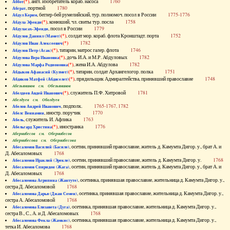
(*)
, англ. изобретатель кораб. насоса
1760
Аббот
, портной
1780
Абграт
, беглер-бей румелийский, тур. полномоч. посол в России
1775-1776
Абдул Керим
(*)
, конюший, чл. свиты тур. посла
1758
Абдула Эфенди
, посол в России
1779
Абдуласах-Эфенди
(*)
, солдат мор. кораб. флота Кронштадт. порта
1752
Абдулов Даниил (Мамет)
(*)
1782
Абдулов Иван Алексеевич
(*)
, татарин, матрос галер. флота
1746
Абдулов Петр (Асак)
(*)
, дочь И.А. и М.Р. Абдуловых
1782
Абдулова Вера Ивановна
(*)
, жена И.А. Абдулова
1782
Абдулова Марфа Родионовна
(*)
, татарин, солдат Архангелогор. полка
1751
Абдыков Афанасий (Кулмет)
(*)
, прядильщик Адмиралтейства, принявший православие
1748
Абдяков Матфей (Абдяселет)
Абезьянинов см. Обезьянинов
(*)
, служитель П.Ф. Хитровой
1781
Абелдеев Авдей Иванович
Абелдуев см. Оболдуев
, подполк.
1765-1767, 1782
Абелов Андрей Иванович
, иностр. поручик
1770
Абелс Вениамин
, служитель И. Афлика
1763
Абель
(*)
, иностранка
1776
Абельгард Христина
Абернибесов см. Обернибесов
Абернибесова см. Обернибесова
, осетин, принявший православие, житель д. Камумта Дигор. у., брат А. и
Абесаломов Василий (Басиле)
Д. Абесаломовых
1768
, осетин, принявший православие, житель д. Камумта Дигор. у.
1768
Абесаломов Ираклий (Эрекле)
, осетин, принявший православие, житель д. Камумта Дигор. у., брат А. и
Абесаломов Спиридон (Жага)
Д. Абесаломовых
1768
, осетинка, принявшая православие, жительница д. Камумта Дигор. у.,
Абесаломова Агрипина (Жантуте)
сестра Д. Абесаломовой
1768
, осетинка, принявшая православие, жительница д. Камумта Дигор. у.,
Абесаломова Дарья (Джан Семен)
сестра А. Абесаломовой
1768
, осетинка, принявшая православие, жительница д. Камумта Дигор. у.,
Абесаломова Елизавета (Дуга)
сестра В., С., А. и Д. Абесаломовых
1768
, осетинка, принявшая православие, жительница д. Камумта Дигор. у.,
Абесаломова Фекла (Жамкис)
тетка И. Абесаломова
1768