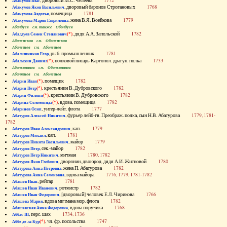
, дворовый М.С. Челеева
1772
Абакумов Влас
, дворовый баронов Строгановых
1768
Абакумов Яков Васильевич
, помещица
1781
Абакумова Авдотья
, жена В.Я. Воейкова
1779
Абакумова Мария Гавриловна
Абалдуев см. также Оболдуев
(*)
, дядя А.А. Запольской
1782
Абалдуев Семен Степанович
Абаленская см. Оболенская
Абалешев см. Аболешев
, рыб. промышленник
1781
Абалишников Егор
(*)
, полковой писарь Каргопол. драгун. полка
1733
Абалыхин Даниил
Абальянинов см. Обольянинов
Абаляшев см. Аболешев
(*)
, помещик
1782
Абарин Иван
(*)
, крестьянин В. Дубровского
1782
Абарин Петр
(*)
, крестьянин В. Дубровского
1782
Абарин Филипп
(*)
, вдова, помещица
1782
Абарина Соломонида
, унтер-лейт. флота
1777
Абаринов Осип
, фурьер лейб-гв. Преображ. полка, сын Н.В. Абатурова
1779, 1781-
Абатуров Алексей Никитич
1782
, кап.
1779
Абатуров Иван Александрович
, кап.
1781
Абатуров Михаил
, майор
1779
Абатуров Никита Васильевич
, сек.-майор
1782
Абатуров Петр
, мичман
1780, 1782
Абатуров Петр Никитич
, дворянин, двоюрод. дядя А.И. Житновой
1780
Абатуров Яков Глебович
, жена П. Абатурова
1782
Абатурова Анна Петровна
, вдова майора
1776, 1779, 1781-1782
Абатурова Анна Семеновна
, рейтар
1781
Абашев Иван
, ротмистр
1782
Абашев Иван Иванович
, [дворовый] человек Е.Л. Чирикова
1766
Абашев Иван Федорович
, вдова мичмана мор. флота
1782
Абашева Мария
, вдова поручика
1768
Абашевская Анна Федоровна
, перс. шах
1734, 1736
Аббас III
(*)
, чл. фр. посольства
1747
Аббе де ла Кур