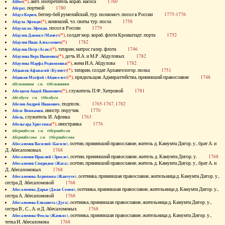
(*)
, англ. изобретатель кораб. насоса
1760
Аббот
, портной
1780
Абграт
, беглер-бей румелийский, тур. полномоч. посол в России
1775-1776
Абдул Керим
(*)
, конюший, чл. свиты тур. посла
1758
Абдула Эфенди
, посол в России
1779
Абдуласах-Эфенди
(*)
, солдат мор. кораб. флота Кронштадт. порта
1752
Абдулов Даниил (Мамет)
(*)
1782
Абдулов Иван Алексеевич
(*)
, татарин, матрос галер. флота
1746
Абдулов Петр (Асак)
(*)
, дочь И.А. и М.Р. Абдуловых
1782
Абдулова Вера Ивановна
(*)
, жена И.А. Абдулова
1782
Абдулова Марфа Родионовна
(*)
, татарин, солдат Архангелогор. полка
1751
Абдыков Афанасий (Кулмет)
(*)
, прядильщик Адмиралтейства, принявший православие
1748
Абдяков Матфей (Абдяселет)
Абезьянинов см. Обезьянинов
(*)
, служитель П.Ф. Хитровой
1781
Абелдеев Авдей Иванович
Абелдуев см. Оболдуев
, подполк.
1765-1767, 1782
Абелов Андрей Иванович
, иностр. поручик
1770
Абелс Вениамин
, служитель И. Афлика
1763
Абель
(*)
, иностранка
1776
Абельгард Христина
Абернибесов см. Обернибесов
Абернибесова см. Обернибесова
, осетин, принявший православие, житель д. Камумта Дигор. у., брат А. и
Абесаломов Василий (Басиле)
Д. Абесаломовых
1768
, осетин, принявший православие, житель д. Камумта Дигор. у.
1768
Абесаломов Ираклий (Эрекле)
, осетин, принявший православие, житель д. Камумта Дигор. у., брат А. и
Абесаломов Спиридон (Жага)
Д. Абесаломовых
1768
, осетинка, принявшая православие, жительница д. Камумта Дигор. у.,
Абесаломова Агрипина (Жантуте)
сестра Д. Абесаломовой
1768
, осетинка, принявшая православие, жительница д. Камумта Дигор. у.,
Абесаломова Дарья (Джан Семен)
сестра А. Абесаломовой
1768
, осетинка, принявшая православие, жительница д. Камумта Дигор. у.,
Абесаломова Елизавета (Дуга)
сестра В., С., А. и Д. Абесаломовых
1768
, осетинка, принявшая православие, жительница д. Камумта Дигор. у.,
Абесаломова Фекла (Жамкис)
тетка И. Абесаломова
1768