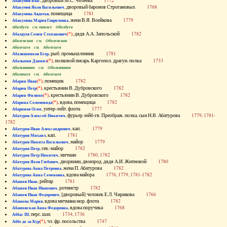
, дворовый М.С. Челеева
1772
Абакумов Влас
, дворовый баронов Строгановых
1768
Абакумов Яков Васильевич
, помещица
1781
Абакумова Авдотья
, жена В.Я. Воейкова
1779
Абакумова Мария Гавриловна
Абалдуев см. также Оболдуев
(*)
, дядя А.А. Запольской
1782
Абалдуев Семен Степанович
Абаленская см. Оболенская
Абалешев см. Аболешев
, рыб. промышленник
1781
Абалишников Егор
(*)
, полковой писарь Каргопол. драгун. полка
1733
Абалыхин Даниил
Абальянинов см. Обольянинов
Абаляшев см. Аболешев
(*)
, помещик
1782
Абарин Иван
(*)
, крестьянин В. Дубровского
1782
Абарин Петр
(*)
, крестьянин В. Дубровского
1782
Абарин Филипп
(*)
, вдова, помещица
1782
Абарина Соломонида
, унтер-лейт. флота
1777
Абаринов Осип
, фурьер лейб-гв. Преображ. полка, сын Н.В. Абатурова
1779, 1781-
Абатуров Алексей Никитич
1782
, кап.
1779
Абатуров Иван Александрович
, кап.
1781
Абатуров Михаил
, майор
1779
Абатуров Никита Васильевич
, сек.-майор
1782
Абатуров Петр
, мичман
1780, 1782
Абатуров Петр Никитич
, дворянин, двоюрод. дядя А.И. Житновой
1780
Абатуров Яков Глебович
, жена П. Абатурова
1782
Абатурова Анна Петровна
, вдова майора
1776, 1779, 1781-1782
Абатурова Анна Семеновна
, рейтар
1781
Абашев Иван
, ротмистр
1782
Абашев Иван Иванович
, [дворовый] человек Е.Л. Чирикова
1766
Абашев Иван Федорович
, вдова мичмана мор. флота
1782
Абашева Мария
, вдова поручика
1768
Абашевская Анна Федоровна
, перс. шах
1734, 1736
Аббас III
(*)
, чл. фр. посольства
1747
Аббе де ла Кур