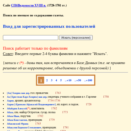
Сайт
СПбВедомости XVIII в.
(1728-1781 гг.)
Поиск по именам по содержанию газеты.
Вход для зарегистрированных пользователей
Поиск работает только по фамилиям
Совет
: Введите первые 2-4 буквы фамилии и нажмите "Искать".
{
записи с
(*)
- даны так, как встречаются в Базе Данных (т.е. не принято
решение об их корректировке, объединении с другой персоной)
}
1
2
3
4
5
..+10
..+50
..+100
, гол. приказчик
1763
[Аа] Хенрик ван дер
, секретарь ученого собрания в г. Гарлеме
1758
Аа [Христиан Карл Хенрик] ван дер
, архиеп. архангелогор.
1734-1736
Аарон
, еп. карел. и ладож.
1728
Аарон [(Еропкин Афанасий Владимирович)]
(*)
, констапель
1782
Абабуров Алексей
, сек.-майор Острогож. гусар. полка
1773
Абаза
, поручик
1782
Абаза Иван
, прапорщик
1779
Абаза Константин
1765
Абаковский Франц
, прапорщик
1781
Абакулов Евдоким Степанович