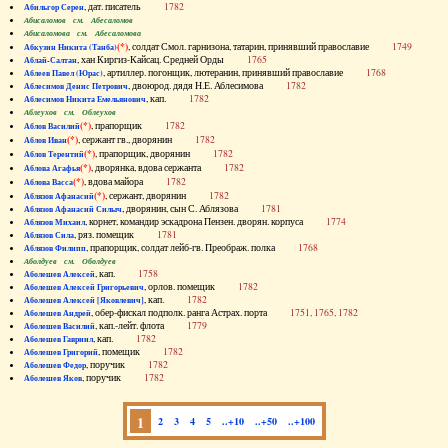
, дат. писатель
1782
Абильгор Серен
Абисаломов см. Абесаломов
Абисаломова см. Абесаломова
(*)
, солдат Смол. гарнизона, татарин, принявший православие
1749
Абкузин Никита (Танба)
, хан Киргиз-Кайсац. Средней Орды
1765
Аблай-Салтан
, артиллер. погонщик, лютеранин, принявший православие
1768
Аблеев Павел (Юрас)
, двоюрод. дядя Н.Е. Аблесимова
1782
Аблесимов Денис Петрович
, кап.
1782
Аблесимов Никита Емельянович
Аблеухов см. Облеухов
(*)
, прапорщик
1782
Аблов Василий
(*)
, сержант гв., дворянин
1782
Аблов Иван
(*)
, прапорщик, дворянин
1782
Аблов Терентий
(*)
, дворянка, вдова сержанта
1782
Аблова Агафья
(*)
, вдова майора
1782
Аблова Васса
(*)
, сержант, дворянин
1782
Аблязов Афанасий
, дворянин, сын С. Аблязова
1781
Аблязов Афанасий Силыч
, корнет, командир эскадрона Пензен. дворян. корпуса
1774
Аблязов Михаил
, ряз. помещик
1781
Аблязов Сила
, прапорщик, солдат лейб-гв. Преображ. полка
1768
Аблязов Филипп
Аболдуев см. Оболдуев
, кап.
1758
Аболешев Алексей
, орлов. помещик
1782
Аболешев Алексей Григорьевич
, кап.
1782
Аболешев Алексей [Яковлевич]
, обер-фискал подполк. ранга Астрах. порта
1751, 1765, 1782
Аболешев Андрей
, кап.-лейт. флота
1779
Аболешев Василий
, кап.
1782
Аболешев Гавриил
, помещик
1782
Аболешев Григорий
, поручик
1782
Аболешев Федор
, поручик
1782
Аболешев Яков
1
2
3
4
5
..+10
..+50
..+100