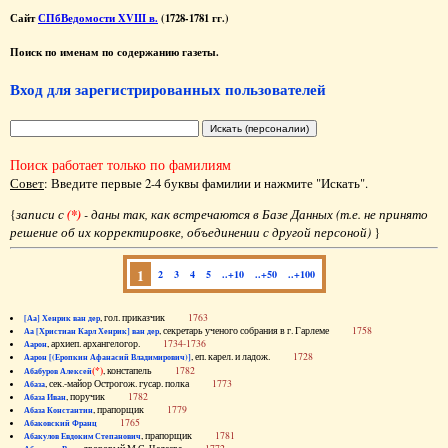
Сайт
СПбВедомости XVIII в.
(1728-1781 гг.)
Поиск по именам по содержанию газеты.
Вход для зарегистрированных пользователей
Поиск работает только по фамилиям
Совет
: Введите первые 2-4 буквы фамилии и нажмите "Искать".
{
записи с
(*)
- даны так, как встречаются в Базе Данных (т.е. не принято
решение об их корректировке, объединении с другой персоной)
}
1
2
3
4
5
..+10
..+50
..+100
, гол. приказчик
1763
[Аа] Хенрик ван дер
, секретарь ученого собрания в г. Гарлеме
1758
Аа [Христиан Карл Хенрик] ван дер
, архиеп. архангелогор.
1734-1736
Аарон
, еп. карел. и ладож.
1728
Аарон [(Еропкин Афанасий Владимирович)]
(*)
, констапель
1782
Абабуров Алексей
, сек.-майор Острогож. гусар. полка
1773
Абаза
, поручик
1782
Абаза Иван
, прапорщик
1779
Абаза Константин
1765
Абаковский Франц
, прапорщик
1781
Абакулов Евдоким Степанович