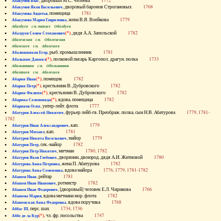
, дворовый М.С. Челеева
1772
Абакумов Влас
, дворовый баронов Строгановых
1768
Абакумов Яков Васильевич
, помещица
1781
Абакумова Авдотья
, жена В.Я. Воейкова
1779
Абакумова Мария Гавриловна
Абалдуев см. также Оболдуев
(*)
, дядя А.А. Запольской
1782
Абалдуев Семен Степанович
Абаленская см. Оболенская
Абалешев см. Аболешев
, рыб. промышленник
1781
Абалишников Егор
(*)
, полковой писарь Каргопол. драгун. полка
1733
Абалыхин Даниил
Абальянинов см. Обольянинов
Абаляшев см. Аболешев
(*)
, помещик
1782
Абарин Иван
(*)
, крестьянин В. Дубровского
1782
Абарин Петр
(*)
, крестьянин В. Дубровского
1782
Абарин Филипп
(*)
, вдова, помещица
1782
Абарина Соломонида
, унтер-лейт. флота
1777
Абаринов Осип
, фурьер лейб-гв. Преображ. полка, сын Н.В. Абатурова
1779, 1781-
Абатуров Алексей Никитич
1782
, кап.
1779
Абатуров Иван Александрович
, кап.
1781
Абатуров Михаил
, майор
1779
Абатуров Никита Васильевич
, сек.-майор
1782
Абатуров Петр
, мичман
1780, 1782
Абатуров Петр Никитич
, дворянин, двоюрод. дядя А.И. Житновой
1780
Абатуров Яков Глебович
, жена П. Абатурова
1782
Абатурова Анна Петровна
, вдова майора
1776, 1779, 1781-1782
Абатурова Анна Семеновна
, рейтар
1781
Абашев Иван
, ротмистр
1782
Абашев Иван Иванович
, [дворовый] человек Е.Л. Чирикова
1766
Абашев Иван Федорович
, вдова мичмана мор. флота
1782
Абашева Мария
, вдова поручика
1768
Абашевская Анна Федоровна
, перс. шах
1734, 1736
Аббас III
(*)
, чл. фр. посольства
1747
Аббе де ла Кур