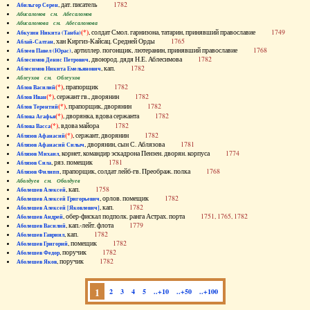
, дат. писатель
1782
Абильгор Серен
Абисаломов см. Абесаломов
Абисаломова см. Абесаломова
(*)
, солдат Смол. гарнизона, татарин, принявший православие
1749
Абкузин Никита (Танба)
, хан Киргиз-Кайсац. Средней Орды
1765
Аблай-Салтан
, артиллер. погонщик, лютеранин, принявший православие
1768
Аблеев Павел (Юрас)
, двоюрод. дядя Н.Е. Аблесимова
1782
Аблесимов Денис Петрович
, кап.
1782
Аблесимов Никита Емельянович
Аблеухов см. Облеухов
(*)
, прапорщик
1782
Аблов Василий
(*)
, сержант гв., дворянин
1782
Аблов Иван
(*)
, прапорщик, дворянин
1782
Аблов Терентий
(*)
, дворянка, вдова сержанта
1782
Аблова Агафья
(*)
, вдова майора
1782
Аблова Васса
(*)
, сержант, дворянин
1782
Аблязов Афанасий
, дворянин, сын С. Аблязова
1781
Аблязов Афанасий Силыч
, корнет, командир эскадрона Пензен. дворян. корпуса
1774
Аблязов Михаил
, ряз. помещик
1781
Аблязов Сила
, прапорщик, солдат лейб-гв. Преображ. полка
1768
Аблязов Филипп
Аболдуев см. Оболдуев
, кап.
1758
Аболешев Алексей
, орлов. помещик
1782
Аболешев Алексей Григорьевич
, кап.
1782
Аболешев Алексей [Яковлевич]
, обер-фискал подполк. ранга Астрах. порта
1751, 1765, 1782
Аболешев Андрей
, кап.-лейт. флота
1779
Аболешев Василий
, кап.
1782
Аболешев Гавриил
, помещик
1782
Аболешев Григорий
, поручик
1782
Аболешев Федор
, поручик
1782
Аболешев Яков
1
2
3
4
5
..+10
..+50
..+100