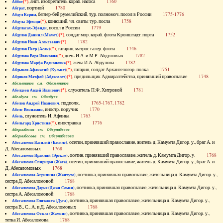
(*)
, англ. изобретатель кораб. насоса
1760
Аббот
, портной
1780
Абграт
, беглер-бей румелийский, тур. полномоч. посол в России
1775-1776
Абдул Керим
(*)
, конюший, чл. свиты тур. посла
1758
Абдула Эфенди
, посол в России
1779
Абдуласах-Эфенди
(*)
, солдат мор. кораб. флота Кронштадт. порта
1752
Абдулов Даниил (Мамет)
(*)
1782
Абдулов Иван Алексеевич
(*)
, татарин, матрос галер. флота
1746
Абдулов Петр (Асак)
(*)
, дочь И.А. и М.Р. Абдуловых
1782
Абдулова Вера Ивановна
(*)
, жена И.А. Абдулова
1782
Абдулова Марфа Родионовна
(*)
, татарин, солдат Архангелогор. полка
1751
Абдыков Афанасий (Кулмет)
(*)
, прядильщик Адмиралтейства, принявший православие
1748
Абдяков Матфей (Абдяселет)
Абезьянинов см. Обезьянинов
(*)
, служитель П.Ф. Хитровой
1781
Абелдеев Авдей Иванович
Абелдуев см. Оболдуев
, подполк.
1765-1767, 1782
Абелов Андрей Иванович
, иностр. поручик
1770
Абелс Вениамин
, служитель И. Афлика
1763
Абель
(*)
, иностранка
1776
Абельгард Христина
Абернибесов см. Обернибесов
Абернибесова см. Обернибесова
, осетин, принявший православие, житель д. Камумта Дигор. у., брат А. и
Абесаломов Василий (Басиле)
Д. Абесаломовых
1768
, осетин, принявший православие, житель д. Камумта Дигор. у.
1768
Абесаломов Ираклий (Эрекле)
, осетин, принявший православие, житель д. Камумта Дигор. у., брат А. и
Абесаломов Спиридон (Жага)
Д. Абесаломовых
1768
, осетинка, принявшая православие, жительница д. Камумта Дигор. у.,
Абесаломова Агрипина (Жантуте)
сестра Д. Абесаломовой
1768
, осетинка, принявшая православие, жительница д. Камумта Дигор. у.,
Абесаломова Дарья (Джан Семен)
сестра А. Абесаломовой
1768
, осетинка, принявшая православие, жительница д. Камумта Дигор. у.,
Абесаломова Елизавета (Дуга)
сестра В., С., А. и Д. Абесаломовых
1768
, осетинка, принявшая православие, жительница д. Камумта Дигор. у.,
Абесаломова Фекла (Жамкис)
тетка И. Абесаломова
1768