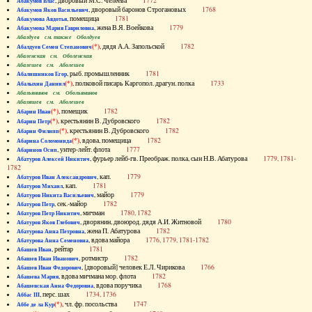
, дворовый М.С. Челеева
1772
Абакумов Влас
, дворовый баронов Строгановых
1768
Абакумов Яков Васильевич
, помещица
1781
Абакумова Авдотья
, жена В.Я. Воейкова
1779
Абакумова Мария Гавриловна
Абалдуев см. также Оболдуев
(*)
, дядя А.А. Запольской
1782
Абалдуев Семен Степанович
Абаленская см. Оболенская
Абалешев см. Аболешев
, рыб. промышленник
1781
Абалишников Егор
(*)
, полковой писарь Каргопол. драгун. полка
1733
Абалыхин Даниил
Абальянинов см. Обольянинов
Абаляшев см. Аболешев
(*)
, помещик
1782
Абарин Иван
(*)
, крестьянин В. Дубровского
1782
Абарин Петр
(*)
, крестьянин В. Дубровского
1782
Абарин Филипп
(*)
, вдова, помещица
1782
Абарина Соломонида
, унтер-лейт. флота
1777
Абаринов Осип
, фурьер лейб-гв. Преображ. полка, сын Н.В. Абатурова
1779, 1781-
Абатуров Алексей Никитич
1782
, кап.
1779
Абатуров Иван Александрович
, кап.
1781
Абатуров Михаил
, майор
1779
Абатуров Никита Васильевич
, сек.-майор
1782
Абатуров Петр
, мичман
1780, 1782
Абатуров Петр Никитич
, дворянин, двоюрод. дядя А.И. Житновой
1780
Абатуров Яков Глебович
, жена П. Абатурова
1782
Абатурова Анна Петровна
, вдова майора
1776, 1779, 1781-1782
Абатурова Анна Семеновна
, рейтар
1781
Абашев Иван
, ротмистр
1782
Абашев Иван Иванович
, [дворовый] человек Е.Л. Чирикова
1766
Абашев Иван Федорович
, вдова мичмана мор. флота
1782
Абашева Мария
, вдова поручика
1768
Абашевская Анна Федоровна
, перс. шах
1734, 1736
Аббас III
(*)
, чл. фр. посольства
1747
Аббе де ла Кур