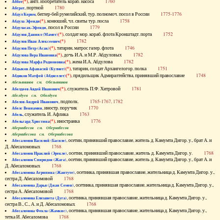
(*)
, англ. изобретатель кораб. насоса
1760
Аббот
, портной
1780
Абграт
, беглер-бей румелийский, тур. полномоч. посол в России
1775-1776
Абдул Керим
(*)
, конюший, чл. свиты тур. посла
1758
Абдула Эфенди
, посол в России
1779
Абдуласах-Эфенди
(*)
, солдат мор. кораб. флота Кронштадт. порта
1752
Абдулов Даниил (Мамет)
(*)
1782
Абдулов Иван Алексеевич
(*)
, татарин, матрос галер. флота
1746
Абдулов Петр (Асак)
(*)
, дочь И.А. и М.Р. Абдуловых
1782
Абдулова Вера Ивановна
(*)
, жена И.А. Абдулова
1782
Абдулова Марфа Родионовна
(*)
, татарин, солдат Архангелогор. полка
1751
Абдыков Афанасий (Кулмет)
(*)
, прядильщик Адмиралтейства, принявший православие
1748
Абдяков Матфей (Абдяселет)
Абезьянинов см. Обезьянинов
(*)
, служитель П.Ф. Хитровой
1781
Абелдеев Авдей Иванович
Абелдуев см. Оболдуев
, подполк.
1765-1767, 1782
Абелов Андрей Иванович
, иностр. поручик
1770
Абелс Вениамин
, служитель И. Афлика
1763
Абель
(*)
, иностранка
1776
Абельгард Христина
Абернибесов см. Обернибесов
Абернибесова см. Обернибесова
, осетин, принявший православие, житель д. Камумта Дигор. у., брат А. и
Абесаломов Василий (Басиле)
Д. Абесаломовых
1768
, осетин, принявший православие, житель д. Камумта Дигор. у.
1768
Абесаломов Ираклий (Эрекле)
, осетин, принявший православие, житель д. Камумта Дигор. у., брат А. и
Абесаломов Спиридон (Жага)
Д. Абесаломовых
1768
, осетинка, принявшая православие, жительница д. Камумта Дигор. у.,
Абесаломова Агрипина (Жантуте)
сестра Д. Абесаломовой
1768
, осетинка, принявшая православие, жительница д. Камумта Дигор. у.,
Абесаломова Дарья (Джан Семен)
сестра А. Абесаломовой
1768
, осетинка, принявшая православие, жительница д. Камумта Дигор. у.,
Абесаломова Елизавета (Дуга)
сестра В., С., А. и Д. Абесаломовых
1768
, осетинка, принявшая православие, жительница д. Камумта Дигор. у.,
Абесаломова Фекла (Жамкис)
тетка И. Абесаломова
1768