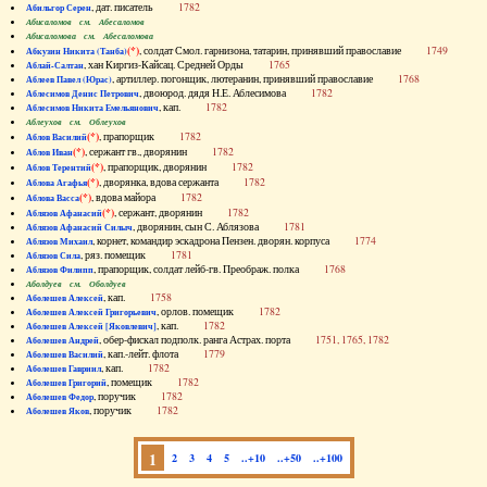
, дат. писатель
1782
Абильгор Серен
Абисаломов см. Абесаломов
Абисаломова см. Абесаломова
(*)
, солдат Смол. гарнизона, татарин, принявший православие
1749
Абкузин Никита (Танба)
, хан Киргиз-Кайсац. Средней Орды
1765
Аблай-Салтан
, артиллер. погонщик, лютеранин, принявший православие
1768
Аблеев Павел (Юрас)
, двоюрод. дядя Н.Е. Аблесимова
1782
Аблесимов Денис Петрович
, кап.
1782
Аблесимов Никита Емельянович
Аблеухов см. Облеухов
(*)
, прапорщик
1782
Аблов Василий
(*)
, сержант гв., дворянин
1782
Аблов Иван
(*)
, прапорщик, дворянин
1782
Аблов Терентий
(*)
, дворянка, вдова сержанта
1782
Аблова Агафья
(*)
, вдова майора
1782
Аблова Васса
(*)
, сержант, дворянин
1782
Аблязов Афанасий
, дворянин, сын С. Аблязова
1781
Аблязов Афанасий Силыч
, корнет, командир эскадрона Пензен. дворян. корпуса
1774
Аблязов Михаил
, ряз. помещик
1781
Аблязов Сила
, прапорщик, солдат лейб-гв. Преображ. полка
1768
Аблязов Филипп
Аболдуев см. Оболдуев
, кап.
1758
Аболешев Алексей
, орлов. помещик
1782
Аболешев Алексей Григорьевич
, кап.
1782
Аболешев Алексей [Яковлевич]
, обер-фискал подполк. ранга Астрах. порта
1751, 1765, 1782
Аболешев Андрей
, кап.-лейт. флота
1779
Аболешев Василий
, кап.
1782
Аболешев Гавриил
, помещик
1782
Аболешев Григорий
, поручик
1782
Аболешев Федор
, поручик
1782
Аболешев Яков
1
2
3
4
5
..+10
..+50
..+100