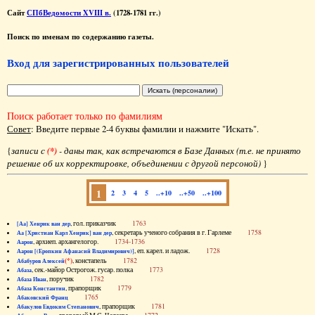
Сайт
СПбВедомости XVIII в.
(1728-1781 гг.)
Поиск по именам по содержанию газеты.
Вход для зарегистрированных пользователей
Поиск работает только по фамилиям
Совет
: Введите первые 2-4 буквы фамилии и нажмите "Искать".
{
записи с
(*)
- даны так, как встречаются в Базе Данных (т.е. не принято
решение об их корректировке, объединении с другой персоной)
}
1
2
3
4
5
..+10
..+50
..+100
, гол. приказчик
1763
[Аа] Хенрик ван дер
, секретарь ученого собрания в г. Гарлеме
1758
Аа [Христиан Карл Хенрик] ван дер
, архиеп. архангелогор.
1734-1736
Аарон
, еп. карел. и ладож.
1728
Аарон [(Еропкин Афанасий Владимирович)]
(*)
, констапель
1782
Абабуров Алексей
, сек.-майор Острогож. гусар. полка
1773
Абаза
, поручик
1782
Абаза Иван
, прапорщик
1779
Абаза Константин
1765
Абаковский Франц
, прапорщик
1781
Абакулов Евдоким Степанович