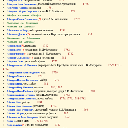
, дворовый М.С. Челеева
1772
Абакумов Влас
, дворовый баронов Строгановых
1768
Абакумов Яков Васильевич
, помещица
1781
Абакумова Авдотья
, жена В.Я. Воейкова
1779
Абакумова Мария Гавриловна
Абалдуев см. также Оболдуев
(*)
, дядя А.А. Запольской
1782
Абалдуев Семен Степанович
Абаленская см. Оболенская
Абалешев см. Аболешев
, рыб. промышленник
1781
Абалишников Егор
(*)
, полковой писарь Каргопол. драгун. полка
1733
Абалыхин Даниил
Абальянинов см. Обольянинов
Абаляшев см. Аболешев
(*)
, помещик
1782
Абарин Иван
(*)
, крестьянин В. Дубровского
1782
Абарин Петр
(*)
, крестьянин В. Дубровского
1782
Абарин Филипп
(*)
, вдова, помещица
1782
Абарина Соломонида
, унтер-лейт. флота
1777
Абаринов Осип
, фурьер лейб-гв. Преображ. полка, сын Н.В. Абатурова
1779, 1781-
Абатуров Алексей Никитич
1782
, кап.
1779
Абатуров Иван Александрович
, кап.
1781
Абатуров Михаил
, майор
1779
Абатуров Никита Васильевич
, сек.-майор
1782
Абатуров Петр
, мичман
1780, 1782
Абатуров Петр Никитич
, дворянин, двоюрод. дядя А.И. Житновой
1780
Абатуров Яков Глебович
, жена П. Абатурова
1782
Абатурова Анна Петровна
, вдова майора
1776, 1779, 1781-1782
Абатурова Анна Семеновна
, рейтар
1781
Абашев Иван
, ротмистр
1782
Абашев Иван Иванович
, [дворовый] человек Е.Л. Чирикова
1766
Абашев Иван Федорович
, вдова мичмана мор. флота
1782
Абашева Мария
, вдова поручика
1768
Абашевская Анна Федоровна
, перс. шах
1734, 1736
Аббас III
(*)
, чл. фр. посольства
1747
Аббе де ла Кур