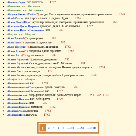
, дат. писатель
1782
Абильгор Серен
Абисаломов см. Абесаломов
Абисаломова см. Абесаломова
(*)
, солдат Смол. гарнизона, татарин, принявший православие
1749
Абкузин Никита (Танба)
, хан Киргиз-Кайсац. Средней Орды
1765
Аблай-Салтан
, артиллер. погонщик, лютеранин, принявший православие
1768
Аблеев Павел (Юрас)
, двоюрод. дядя Н.Е. Аблесимова
1782
Аблесимов Денис Петрович
, кап.
1782
Аблесимов Никита Емельянович
Аблеухов см. Облеухов
(*)
, прапорщик
1782
Аблов Василий
(*)
, сержант гв., дворянин
1782
Аблов Иван
(*)
, прапорщик, дворянин
1782
Аблов Терентий
(*)
, дворянка, вдова сержанта
1782
Аблова Агафья
(*)
, вдова майора
1782
Аблова Васса
(*)
, сержант, дворянин
1782
Аблязов Афанасий
, дворянин, сын С. Аблязова
1781
Аблязов Афанасий Силыч
, корнет, командир эскадрона Пензен. дворян. корпуса
1774
Аблязов Михаил
, ряз. помещик
1781
Аблязов Сила
, прапорщик, солдат лейб-гв. Преображ. полка
1768
Аблязов Филипп
Аболдуев см. Оболдуев
, кап.
1758
Аболешев Алексей
, орлов. помещик
1782
Аболешев Алексей Григорьевич
, кап.
1782
Аболешев Алексей [Яковлевич]
, обер-фискал подполк. ранга Астрах. порта
1751, 1765, 1782
Аболешев Андрей
, кап.-лейт. флота
1779
Аболешев Василий
, кап.
1782
Аболешев Гавриил
, помещик
1782
Аболешев Григорий
, поручик
1782
Аболешев Федор
, поручик
1782
Аболешев Яков
1
2
3
4
5
..+10
..+50
..+100