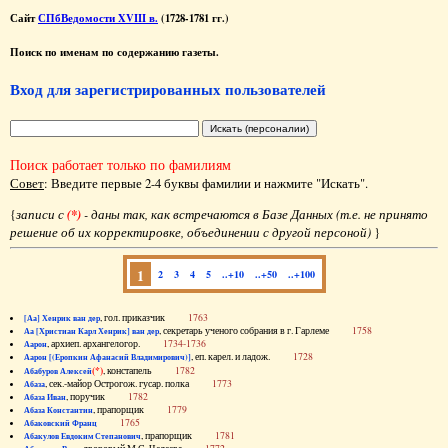
Сайт
СПбВедомости XVIII в.
(1728-1781 гг.)
Поиск по именам по содержанию газеты.
Вход для зарегистрированных пользователей
Поиск работает только по фамилиям
Совет
: Введите первые 2-4 буквы фамилии и нажмите "Искать".
{
записи с
(*)
- даны так, как встречаются в Базе Данных (т.е. не принято
решение об их корректировке, объединении с другой персоной)
}
1
2
3
4
5
..+10
..+50
..+100
, гол. приказчик
1763
[Аа] Хенрик ван дер
, секретарь ученого собрания в г. Гарлеме
1758
Аа [Христиан Карл Хенрик] ван дер
, архиеп. архангелогор.
1734-1736
Аарон
, еп. карел. и ладож.
1728
Аарон [(Еропкин Афанасий Владимирович)]
(*)
, констапель
1782
Абабуров Алексей
, сек.-майор Острогож. гусар. полка
1773
Абаза
, поручик
1782
Абаза Иван
, прапорщик
1779
Абаза Константин
1765
Абаковский Франц
, прапорщик
1781
Абакулов Евдоким Степанович