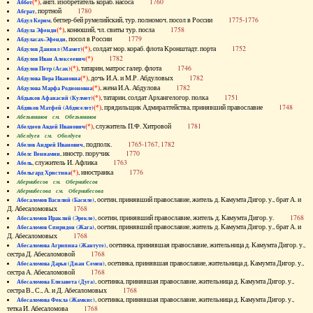
(*)
, англ. изобретатель кораб. насоса
1760
Аббот
, портной
1780
Абграт
, беглер-бей румелийский, тур. полномоч. посол в России
1775-1776
Абдул Керим
(*)
, конюший, чл. свиты тур. посла
1758
Абдула Эфенди
, посол в России
1779
Абдуласах-Эфенди
(*)
, солдат мор. кораб. флота Кронштадт. порта
1752
Абдулов Даниил (Мамет)
(*)
1782
Абдулов Иван Алексеевич
(*)
, татарин, матрос галер. флота
1746
Абдулов Петр (Асак)
(*)
, дочь И.А. и М.Р. Абдуловых
1782
Абдулова Вера Ивановна
(*)
, жена И.А. Абдулова
1782
Абдулова Марфа Родионовна
(*)
, татарин, солдат Архангелогор. полка
1751
Абдыков Афанасий (Кулмет)
(*)
, прядильщик Адмиралтейства, принявший православие
1748
Абдяков Матфей (Абдяселет)
Абезьянинов см. Обезьянинов
(*)
, служитель П.Ф. Хитровой
1781
Абелдеев Авдей Иванович
Абелдуев см. Оболдуев
, подполк.
1765-1767, 1782
Абелов Андрей Иванович
, иностр. поручик
1770
Абелс Вениамин
, служитель И. Афлика
1763
Абель
(*)
, иностранка
1776
Абельгард Христина
Абернибесов см. Обернибесов
Абернибесова см. Обернибесова
, осетин, принявший православие, житель д. Камумта Дигор. у., брат А. и
Абесаломов Василий (Басиле)
Д. Абесаломовых
1768
, осетин, принявший православие, житель д. Камумта Дигор. у.
1768
Абесаломов Ираклий (Эрекле)
, осетин, принявший православие, житель д. Камумта Дигор. у., брат А. и
Абесаломов Спиридон (Жага)
Д. Абесаломовых
1768
, осетинка, принявшая православие, жительница д. Камумта Дигор. у.,
Абесаломова Агрипина (Жантуте)
сестра Д. Абесаломовой
1768
, осетинка, принявшая православие, жительница д. Камумта Дигор. у.,
Абесаломова Дарья (Джан Семен)
сестра А. Абесаломовой
1768
, осетинка, принявшая православие, жительница д. Камумта Дигор. у.,
Абесаломова Елизавета (Дуга)
сестра В., С., А. и Д. Абесаломовых
1768
, осетинка, принявшая православие, жительница д. Камумта Дигор. у.,
Абесаломова Фекла (Жамкис)
тетка И. Абесаломова
1768