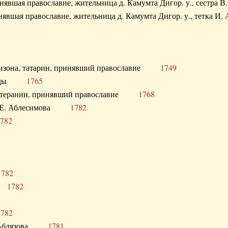
ринявшая православие, жительница д. Камумта Дигор. у., сестр
инявшая православие, жительница д. Камумта Дигор. у., тетк
арнизона, татарин, принявший православие
1749
й Орды
1765
 лютеранин, принявший православие
1768
я Н.Е. Аблесимова
1782
782
1782
та
1782
1782
С. Аблязова
1781