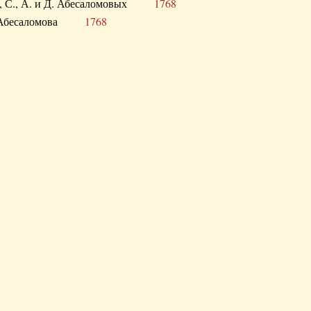
а В., С., А. и Д. Абесаломовых
1768
а И. Абесаломова
1768