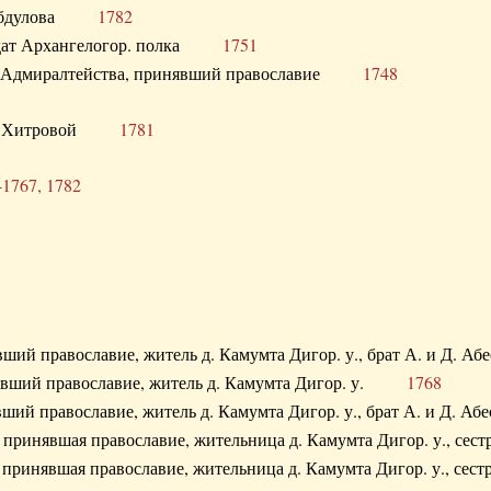
. Абдулова
1782
олдат Архангелогор. полка
1751
к Адмиралтейства, принявший православие
1748
.Ф. Хитровой
1781
-1767, 1782
явший православие, житель д. Камумта Дигор. у., брат А. и 
нявший православие, житель д. Камумта Дигор. у.
1768
явший православие, житель д. Камумта Дигор. у., брат А. и 
а, принявшая православие, жительница д. Камумта Дигор. у.,
а, принявшая православие, жительница д. Камумта Дигор. у.,