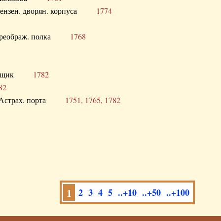
а Пензен. дворян. корпуса
1774
в. Преображ. полка
1768
помещик
1782
82
нга Астрах. порта
1751, 1765, 1782
1
2
3
4
5
..+10
..+50
..+100