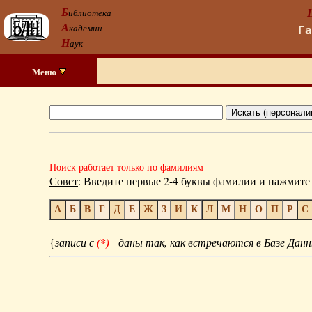
Б
иблиотека
А
кадемии
Г
Н
аук
Меню
Поиск работает только по фамилиям
Совет
: Введите первые 2-4 буквы фамилии и нажмите 
А
Б
В
Г
Д
Е
Ж
З
И
К
Л
М
Н
О
П
Р
С
{
записи с
(*)
- даны так, как встречаются в Базе Данн