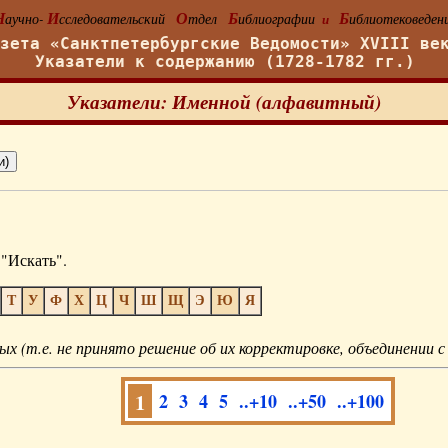
Н
И
О
Б
Б
аучно-
сследовательский
тдел
иблиографии
иблиотековеден
и
азета «Санктпетербургские Ведомости» XVIII ве
Указатели к содержанию (1728-1782 гг.)
Указатели: Именной (алфавитный)
"Искать".
Т
У
Ф
Х
Ц
Ч
Ш
Щ
Э
Ю
Я
ых (т.е. не принято решение об их корректировке, объединении с
1
2
3
4
5
..+10
..+50
..+100