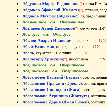
Абдулова Марфа Родионовна
(*)
, жена И.А
Абдыков Афанасий (Кулмет)
(*)
, татарин, с
Абдяков Матфей (Абдяселет)
(*)
, прядильщи
Абезьянинов см. Обезьянинов
Абелдеев Авдей Иванович
(*)
, служитель П
Абелдуев см. Оболдуев
Абелов Андрей Иванович
, подполк.
1765
Абелс Вениамин
, иностр. поручик
1770
Абель
, служитель И. Афлика
1763
Абельгард Христина
(*)
, иностранка
1776
Абернибесов см. Обернибесов
Абернибесова см. Обернибесова
Абесаломов Василий (Басиле)
, осетин, прин
Абесаломов Ираклий (Эрекле)
, осетин, при
Абесаломов Спиридон (Жага)
, осетин, прин
Абесаломова Агрипина (Жантуте)
, осетинк
Абесаломова Дарья (Джан Семен)
, осетинк