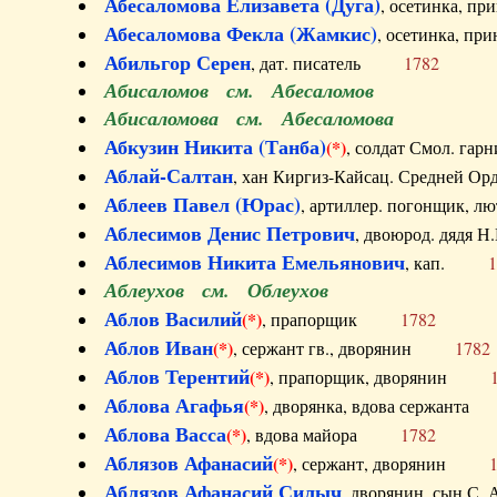
Абесаломова Елизавета (Дуга)
, осетинка, п
Абесаломова Фекла (Жамкис)
, осетинка, пр
Абильгор Серен
, дат. писатель
1782
Абисаломов см. Абесаломов
Абисаломова см. Абесаломова
Абкузин Никита (Танба)
(*)
, солдат Смол. г
Аблай-Салтан
, хан Киргиз-Кайсац. Средне
Аблеев Павел (Юрас)
, артиллер. погонщик,
Аблесимов Денис Петрович
, двоюрод. дяд
Аблесимов Никита Емельянович
, кап.
1
Аблеухов см. Облеухов
Аблов Василий
(*)
, прапорщик
1782
Аблов Иван
(*)
, сержант гв., дворянин
1782
Аблов Терентий
(*)
, прапорщик, дворянин
Аблова Агафья
(*)
, дворянка, вдова сержан
Аблова Васса
(*)
, вдова майора
1782
Аблязов Афанасий
(*)
, сержант, дворянин
Аблязов Афанасий Силыч
, дворянин, сын 