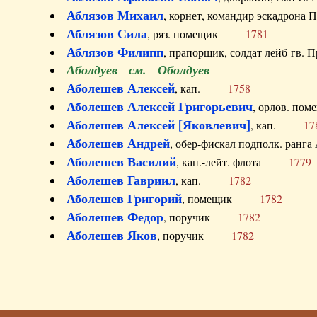
Аблязов Михаил
, корнет, командир эскадрон
Аблязов Сила
, ряз. помещик
1781
Аблязов Филипп
, прапорщик, солдат лейб-г
Аболдуев см. Оболдуев
Аболешев Алексей
, кап.
1758
Аболешев Алексей Григорьевич
, орлов. 
Аболешев Алексей [Яковлевич]
, кап.
17
Аболешев Андрей
, обер-фискал подполк. ра
Аболешев Василий
, кап.-лейт. флота
1779
Аболешев Гавриил
, кап.
1782
Аболешев Григорий
, помещик
1782
Аболешев Федор
, поручик
1782
Аболешев Яков
, поручик
1782