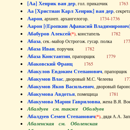
[Аа] Хенрик ван дер
, гол. приказчик
1763
Аа [Христиан Карл Хенрик] ван дер
, секре
Аарон
, архиеп. архангелогор.
1734-1736
Аарон [(Еропкин Афанасий Владимирович)
Абабуров Алексей
(*)
, констапель
1782
Абаза
, сек.-майор Острогож. гусар. полка
17
Абаза Иван
, поручик
1782
Абаза Константин
, прапорщик
1779
Абаковский Франц
1765
Абакулов Евдоким Степанович
, прапор
Абакумов Влас
, дворовый М.С. Челеева
17
Абакумов Яков Васильевич
, дворовый ба
Абакумова Авдотья
, помещица
1781
Абакумова Мария Гавриловна
, жена В.Я.
Абалдуев см. также Оболдуев
Абалдуев Семен Степанович
(*)
, дядя А.А.
Абаленская см. Оболенская