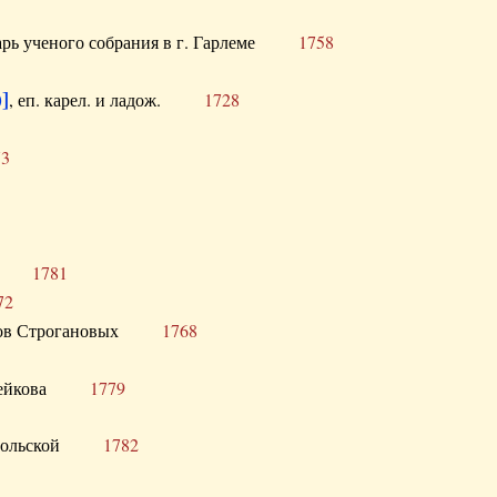
тарь ученого собрания в г. Гарлеме
1758
]
, еп. карел. и ладож.
1728
73
щик
1781
72
ронов Строгановых
1768
 Воейкова
1779
 Запольской
1782