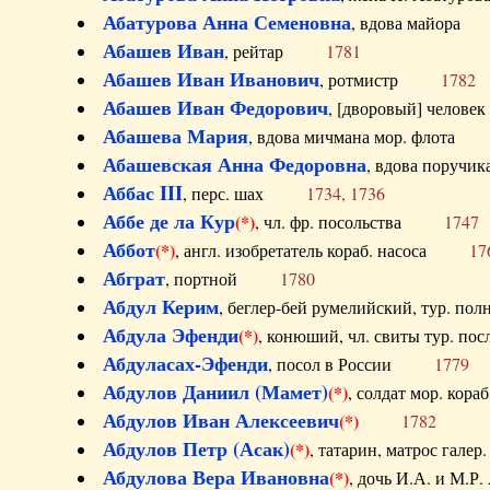
Абатурова Анна Семеновна
, вдова майо
Абашев Иван
, рейтар
1781
Абашев Иван Иванович
, ротмистр
1782
Абашев Иван Федорович
, [дворовый] чело
Абашева Мария
, вдова мичмана мор. флот
Абашевская Анна Федоровна
, вдова пор
Аббас III
, перс. шах
1734, 1736
Аббе де ла Кур
(*)
, чл. фр. посольства
1747
Аббот
(*)
, англ. изобретатель кораб. насоса
17
Абграт
, портной
1780
Абдул Керим
, беглер-бей румелийский, тур. 
Абдула Эфенди
(*)
, конюший, чл. свиты тур.
Абдуласах-Эфенди
, посол в России
1779
Абдулов Даниил (Мамет)
(*)
, солдат мор. ко
Абдулов Иван Алексеевич
(*)
1782
Абдулов Петр (Асак)
(*)
, татарин, матрос га
Абдулова Вера Ивановна
(*)
, дочь И.А. и 