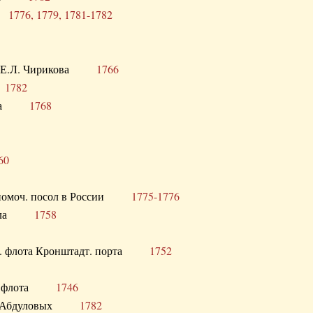
ра
1776, 1779, 1781-1782
век Е.Л. Чирикова
1766
а
1782
учика
1768
60
полномоч. посол в России
1775-1776
 посла
1758
раб. флота Кронштадт. порта
1752
лер. флота
1746
М.Р. Абдуловых
1782