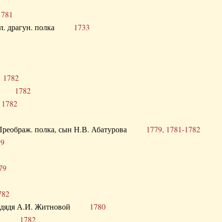
1781
опол. драгун. полка
1733
о
1782
кого
1782
а
1782
в. Преображ. полка, сын Н.В. Абатурова
1779, 1781-1782
79
79
782
од. дядя А.И. Житновой
1780
урова
1782