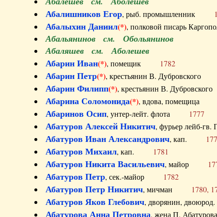
Абалешев см. Аболешев
Абалишников Егор
, рыб. промышленник
Абалыхин Даниил
(*)
, полковой писарь Карг
Абальянинов см. Обольянинов
Абаляшев см. Аболешев
Абарин Иван
(*)
, помещик
1782
Абарин Петр
(*)
, крестьянин В. Дубровског
Абарин Филипп
(*)
, крестьянин В. Дубровс
Абарина Соломонида
(*)
, вдова, помещиц
Абаринов Осип
, унтер-лейт. флота
1777
Абатуров Алексей Никитич
, фурьер лейб-г
Абатуров Иван Александрович
, кап.
17
Абатуров Михаил
, кап.
1781
Абатуров Никита Васильевич
, майор
17
Абатуров Петр
, сек.-майор
1782
Абатуров Петр Никитич
, мичман
1780, 1
Абатуров Яков Глебович
, дворянин, двоюр
Абатурова Анна Петровна
, жена П. Абат