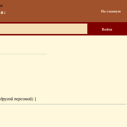
ия
На главную
ка:
Войти
 другой персоной)
}