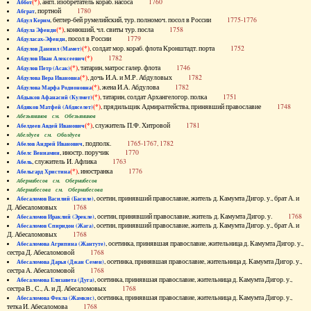
(*)
, англ. изобретатель кораб. насоса
1760
Аббот
, портной
1780
Абграт
, беглер-бей румелийский, тур. полномоч. посол в России
1775-1776
Абдул Керим
(*)
, конюший, чл. свиты тур. посла
1758
Абдула Эфенди
, посол в России
1779
Абдуласах-Эфенди
(*)
, солдат мор. кораб. флота Кронштадт. порта
1752
Абдулов Даниил (Мамет)
(*)
1782
Абдулов Иван Алексеевич
(*)
, татарин, матрос галер. флота
1746
Абдулов Петр (Асак)
(*)
, дочь И.А. и М.Р. Абдуловых
1782
Абдулова Вера Ивановна
(*)
, жена И.А. Абдулова
1782
Абдулова Марфа Родионовна
(*)
, татарин, солдат Архангелогор. полка
1751
Абдыков Афанасий (Кулмет)
(*)
, прядильщик Адмиралтейства, принявший православие
1748
Абдяков Матфей (Абдяселет)
Абезьянинов см. Обезьянинов
(*)
, служитель П.Ф. Хитровой
1781
Абелдеев Авдей Иванович
Абелдуев см. Оболдуев
, подполк.
1765-1767, 1782
Абелов Андрей Иванович
, иностр. поручик
1770
Абелс Вениамин
, служитель И. Афлика
1763
Абель
(*)
, иностранка
1776
Абельгард Христина
Абернибесов см. Обернибесов
Абернибесова см. Обернибесова
, осетин, принявший православие, житель д. Камумта Дигор. у., брат А. и
Абесаломов Василий (Басиле)
Д. Абесаломовых
1768
, осетин, принявший православие, житель д. Камумта Дигор. у.
1768
Абесаломов Ираклий (Эрекле)
, осетин, принявший православие, житель д. Камумта Дигор. у., брат А. и
Абесаломов Спиридон (Жага)
Д. Абесаломовых
1768
, осетинка, принявшая православие, жительница д. Камумта Дигор. у.,
Абесаломова Агрипина (Жантуте)
сестра Д. Абесаломовой
1768
, осетинка, принявшая православие, жительница д. Камумта Дигор. у.,
Абесаломова Дарья (Джан Семен)
сестра А. Абесаломовой
1768
, осетинка, принявшая православие, жительница д. Камумта Дигор. у.,
Абесаломова Елизавета (Дуга)
сестра В., С., А. и Д. Абесаломовых
1768
, осетинка, принявшая православие, жительница д. Камумта Дигор. у.,
Абесаломова Фекла (Жамкис)
тетка И. Абесаломова
1768