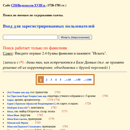
Сайт
СПбВедомости XVIII в.
(1728-1781 гг.)
Поиск по именам по содержанию газеты.
Вход для зарегистрированных пользователей
Поиск работает только по фамилиям
Совет
: Введите первые 2-4 буквы фамилии и нажмите "Искать".
{
записи с
(*)
- даны так, как встречаются в Базе Данных (т.е. не принято
решение об их корректировке, объединении с другой персоной)
}
1
2
3
4
5
..+10
..+50
..+100
, гол. приказчик
1763
[Аа] Хенрик ван дер
, секретарь ученого собрания в г. Гарлеме
1758
Аа [Христиан Карл Хенрик] ван дер
, архиеп. архангелогор.
1734-1736
Аарон
, еп. карел. и ладож.
1728
Аарон [(Еропкин Афанасий Владимирович)]
(*)
, констапель
1782
Абабуров Алексей
, сек.-майор Острогож. гусар. полка
1773
Абаза
, поручик
1782
Абаза Иван
, прапорщик
1779
Абаза Константин
1765
Абаковский Франц
, прапорщик
1781
Абакулов Евдоким Степанович