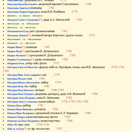
, дворовый М.С. Челеева
1772
Абакумов Влас
, дворовый баронов Строгановых
1768
Абакумов Яков Васильевич
, помещица
1781
Абакумова Авдотья
, жена В.Я. Воейкова
1779
Абакумова Мария Гавриловна
Абалдуев см. также Оболдуев
(*)
, дядя А.А. Запольской
1782
Абалдуев Семен Степанович
Абаленская см. Оболенская
Абалешев см. Аболешев
, рыб. промышленник
1781
Абалишников Егор
(*)
, полковой писарь Каргопол. драгун. полка
1733
Абалыхин Даниил
Абальянинов см. Обольянинов
Абаляшев см. Аболешев
(*)
, помещик
1782
Абарин Иван
(*)
, крестьянин В. Дубровского
1782
Абарин Петр
(*)
, крестьянин В. Дубровского
1782
Абарин Филипп
(*)
, вдова, помещица
1782
Абарина Соломонида
, унтер-лейт. флота
1777
Абаринов Осип
, фурьер лейб-гв. Преображ. полка, сын Н.В. Абатурова
1779, 1781-
Абатуров Алексей Никитич
1782
, кап.
1779
Абатуров Иван Александрович
, кап.
1781
Абатуров Михаил
, майор
1779
Абатуров Никита Васильевич
, сек.-майор
1782
Абатуров Петр
, мичман
1780, 1782
Абатуров Петр Никитич
, дворянин, двоюрод. дядя А.И. Житновой
1780
Абатуров Яков Глебович
, жена П. Абатурова
1782
Абатурова Анна Петровна
, вдова майора
1776, 1779, 1781-1782
Абатурова Анна Семеновна
, рейтар
1781
Абашев Иван
, ротмистр
1782
Абашев Иван Иванович
, [дворовый] человек Е.Л. Чирикова
1766
Абашев Иван Федорович
, вдова мичмана мор. флота
1782
Абашева Мария
, вдова поручика
1768
Абашевская Анна Федоровна
, перс. шах
1734, 1736
Аббас III
(*)
, чл. фр. посольства
1747
Аббе де ла Кур