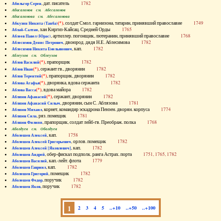
, дат. писатель
1782
Абильгор Серен
Абисаломов см. Абесаломов
Абисаломова см. Абесаломова
(*)
, солдат Смол. гарнизона, татарин, принявший православие
1749
Абкузин Никита (Танба)
, хан Киргиз-Кайсац. Средней Орды
1765
Аблай-Салтан
, артиллер. погонщик, лютеранин, принявший православие
1768
Аблеев Павел (Юрас)
, двоюрод. дядя Н.Е. Аблесимова
1782
Аблесимов Денис Петрович
, кап.
1782
Аблесимов Никита Емельянович
Аблеухов см. Облеухов
(*)
, прапорщик
1782
Аблов Василий
(*)
, сержант гв., дворянин
1782
Аблов Иван
(*)
, прапорщик, дворянин
1782
Аблов Терентий
(*)
, дворянка, вдова сержанта
1782
Аблова Агафья
(*)
, вдова майора
1782
Аблова Васса
(*)
, сержант, дворянин
1782
Аблязов Афанасий
, дворянин, сын С. Аблязова
1781
Аблязов Афанасий Силыч
, корнет, командир эскадрона Пензен. дворян. корпуса
1774
Аблязов Михаил
, ряз. помещик
1781
Аблязов Сила
, прапорщик, солдат лейб-гв. Преображ. полка
1768
Аблязов Филипп
Аболдуев см. Оболдуев
, кап.
1758
Аболешев Алексей
, орлов. помещик
1782
Аболешев Алексей Григорьевич
, кап.
1782
Аболешев Алексей [Яковлевич]
, обер-фискал подполк. ранга Астрах. порта
1751, 1765, 1782
Аболешев Андрей
, кап.-лейт. флота
1779
Аболешев Василий
, кап.
1782
Аболешев Гавриил
, помещик
1782
Аболешев Григорий
, поручик
1782
Аболешев Федор
, поручик
1782
Аболешев Яков
1
2
3
4
5
..+10
..+50
..+100