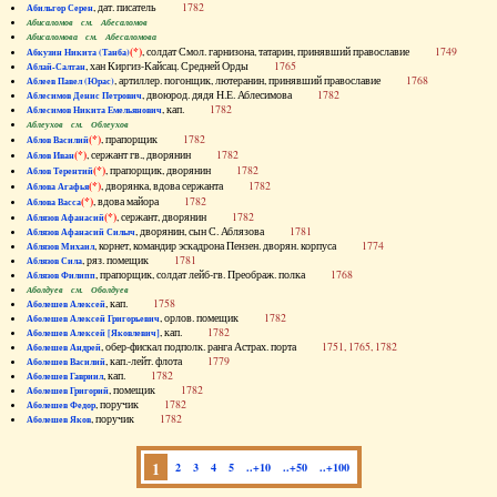
, дат. писатель
1782
Абильгор Серен
Абисаломов см. Абесаломов
Абисаломова см. Абесаломова
(*)
, солдат Смол. гарнизона, татарин, принявший православие
1749
Абкузин Никита (Танба)
, хан Киргиз-Кайсац. Средней Орды
1765
Аблай-Салтан
, артиллер. погонщик, лютеранин, принявший православие
1768
Аблеев Павел (Юрас)
, двоюрод. дядя Н.Е. Аблесимова
1782
Аблесимов Денис Петрович
, кап.
1782
Аблесимов Никита Емельянович
Аблеухов см. Облеухов
(*)
, прапорщик
1782
Аблов Василий
(*)
, сержант гв., дворянин
1782
Аблов Иван
(*)
, прапорщик, дворянин
1782
Аблов Терентий
(*)
, дворянка, вдова сержанта
1782
Аблова Агафья
(*)
, вдова майора
1782
Аблова Васса
(*)
, сержант, дворянин
1782
Аблязов Афанасий
, дворянин, сын С. Аблязова
1781
Аблязов Афанасий Силыч
, корнет, командир эскадрона Пензен. дворян. корпуса
1774
Аблязов Михаил
, ряз. помещик
1781
Аблязов Сила
, прапорщик, солдат лейб-гв. Преображ. полка
1768
Аблязов Филипп
Аболдуев см. Оболдуев
, кап.
1758
Аболешев Алексей
, орлов. помещик
1782
Аболешев Алексей Григорьевич
, кап.
1782
Аболешев Алексей [Яковлевич]
, обер-фискал подполк. ранга Астрах. порта
1751, 1765, 1782
Аболешев Андрей
, кап.-лейт. флота
1779
Аболешев Василий
, кап.
1782
Аболешев Гавриил
, помещик
1782
Аболешев Григорий
, поручик
1782
Аболешев Федор
, поручик
1782
Аболешев Яков
1
2
3
4
5
..+10
..+50
..+100