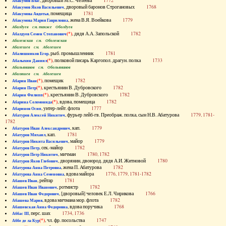
, дворовый М.С. Челеева
1772
Абакумов Влас
, дворовый баронов Строгановых
1768
Абакумов Яков Васильевич
, помещица
1781
Абакумова Авдотья
, жена В.Я. Воейкова
1779
Абакумова Мария Гавриловна
Абалдуев см. также Оболдуев
(*)
, дядя А.А. Запольской
1782
Абалдуев Семен Степанович
Абаленская см. Оболенская
Абалешев см. Аболешев
, рыб. промышленник
1781
Абалишников Егор
(*)
, полковой писарь Каргопол. драгун. полка
1733
Абалыхин Даниил
Абальянинов см. Обольянинов
Абаляшев см. Аболешев
(*)
, помещик
1782
Абарин Иван
(*)
, крестьянин В. Дубровского
1782
Абарин Петр
(*)
, крестьянин В. Дубровского
1782
Абарин Филипп
(*)
, вдова, помещица
1782
Абарина Соломонида
, унтер-лейт. флота
1777
Абаринов Осип
, фурьер лейб-гв. Преображ. полка, сын Н.В. Абатурова
1779, 1781-
Абатуров Алексей Никитич
1782
, кап.
1779
Абатуров Иван Александрович
, кап.
1781
Абатуров Михаил
, майор
1779
Абатуров Никита Васильевич
, сек.-майор
1782
Абатуров Петр
, мичман
1780, 1782
Абатуров Петр Никитич
, дворянин, двоюрод. дядя А.И. Житновой
1780
Абатуров Яков Глебович
, жена П. Абатурова
1782
Абатурова Анна Петровна
, вдова майора
1776, 1779, 1781-1782
Абатурова Анна Семеновна
, рейтар
1781
Абашев Иван
, ротмистр
1782
Абашев Иван Иванович
, [дворовый] человек Е.Л. Чирикова
1766
Абашев Иван Федорович
, вдова мичмана мор. флота
1782
Абашева Мария
, вдова поручика
1768
Абашевская Анна Федоровна
, перс. шах
1734, 1736
Аббас III
(*)
, чл. фр. посольства
1747
Аббе де ла Кур