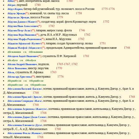
(*)
, англ. изобретатель кораб. насоса
1760
Аббот
, портной
1780
Абграт
, беглер-бей румелийский, тур. полномоч. посол в России
1775-1776
Абдул Керим
(*)
, конюший, чл. свиты тур. посла
1758
Абдула Эфенди
, посол в России
1779
Абдуласах-Эфенди
(*)
, солдат мор. кораб. флота Кронштадт. порта
1752
Абдулов Даниил (Мамет)
(*)
1782
Абдулов Иван Алексеевич
(*)
, татарин, матрос галер. флота
1746
Абдулов Петр (Асак)
(*)
, дочь И.А. и М.Р. Абдуловых
1782
Абдулова Вера Ивановна
(*)
, жена И.А. Абдулова
1782
Абдулова Марфа Родионовна
(*)
, татарин, солдат Архангелогор. полка
1751
Абдыков Афанасий (Кулмет)
(*)
, прядильщик Адмиралтейства, принявший православие
1748
Абдяков Матфей (Абдяселет)
Абезьянинов см. Обезьянинов
(*)
, служитель П.Ф. Хитровой
1781
Абелдеев Авдей Иванович
Абелдуев см. Оболдуев
, подполк.
1765-1767, 1782
Абелов Андрей Иванович
, иностр. поручик
1770
Абелс Вениамин
, служитель И. Афлика
1763
Абель
(*)
, иностранка
1776
Абельгард Христина
Абернибесов см. Обернибесов
Абернибесова см. Обернибесова
, осетин, принявший православие, житель д. Камумта Дигор. у., брат А. и
Абесаломов Василий (Басиле)
Д. Абесаломовых
1768
, осетин, принявший православие, житель д. Камумта Дигор. у.
1768
Абесаломов Ираклий (Эрекле)
, осетин, принявший православие, житель д. Камумта Дигор. у., брат А. и
Абесаломов Спиридон (Жага)
Д. Абесаломовых
1768
, осетинка, принявшая православие, жительница д. Камумта Дигор. у.,
Абесаломова Агрипина (Жантуте)
сестра Д. Абесаломовой
1768
, осетинка, принявшая православие, жительница д. Камумта Дигор. у.,
Абесаломова Дарья (Джан Семен)
сестра А. Абесаломовой
1768
, осетинка, принявшая православие, жительница д. Камумта Дигор. у.,
Абесаломова Елизавета (Дуга)
сестра В., С., А. и Д. Абесаломовых
1768
, осетинка, принявшая православие, жительница д. Камумта Дигор. у.,
Абесаломова Фекла (Жамкис)
тетка И. Абесаломова
1768