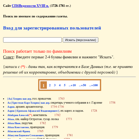
Сайт
СПбВедомости XVIII в.
(1728-1781 гг.)
Поиск по именам по содержанию газеты.
Вход для зарегистрированных пользователей
Поиск работает только по фамилиям
Совет
: Введите первые 2-4 буквы фамилии и нажмите "Искать".
{
записи с
(*)
- даны так, как встречаются в Базе Данных (т.е. не принято
решение об их корректировке, объединении с другой персоной)
}
1
2
3
4
5
..+10
..+50
..+100
, гол. приказчик
1763
[Аа] Хенрик ван дер
, секретарь ученого собрания в г. Гарлеме
1758
Аа [Христиан Карл Хенрик] ван дер
, архиеп. архангелогор.
1734-1736
Аарон
, еп. карел. и ладож.
1728
Аарон [(Еропкин Афанасий Владимирович)]
(*)
, констапель
1782
Абабуров Алексей
, сек.-майор Острогож. гусар. полка
1773
Абаза
, поручик
1782
Абаза Иван
, прапорщик
1779
Абаза Константин
1765
Абаковский Франц
, прапорщик
1781
Абакулов Евдоким Степанович