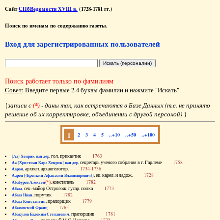
Сайт
СПбВедомости XVIII в.
(1728-1781 гг.)
Поиск по именам по содержанию газеты.
Вход для зарегистрированных пользователей
Поиск работает только по фамилиям
Совет
: Введите первые 2-4 буквы фамилии и нажмите "Искать".
{
записи с
(*)
- даны так, как встречаются в Базе Данных (т.е. не принято
решение об их корректировке, объединении с другой персоной)
}
1
2
3
4
5
..+10
..+50
..+100
, гол. приказчик
1763
[Аа] Хенрик ван дер
, секретарь ученого собрания в г. Гарлеме
1758
Аа [Христиан Карл Хенрик] ван дер
, архиеп. архангелогор.
1734-1736
Аарон
, еп. карел. и ладож.
1728
Аарон [(Еропкин Афанасий Владимирович)]
(*)
, констапель
1782
Абабуров Алексей
, сек.-майор Острогож. гусар. полка
1773
Абаза
, поручик
1782
Абаза Иван
, прапорщик
1779
Абаза Константин
1765
Абаковский Франц
, прапорщик
1781
Абакулов Евдоким Степанович