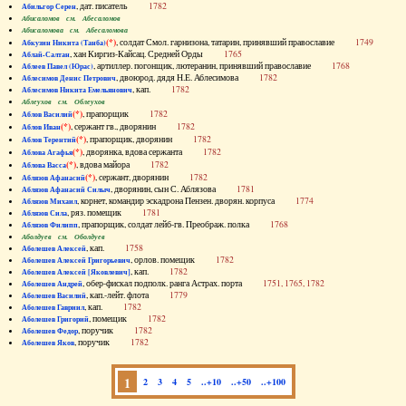
, дат. писатель
1782
Абильгор Серен
Абисаломов см. Абесаломов
Абисаломова см. Абесаломова
(*)
, солдат Смол. гарнизона, татарин, принявший православие
1749
Абкузин Никита (Танба)
, хан Киргиз-Кайсац. Средней Орды
1765
Аблай-Салтан
, артиллер. погонщик, лютеранин, принявший православие
1768
Аблеев Павел (Юрас)
, двоюрод. дядя Н.Е. Аблесимова
1782
Аблесимов Денис Петрович
, кап.
1782
Аблесимов Никита Емельянович
Аблеухов см. Облеухов
(*)
, прапорщик
1782
Аблов Василий
(*)
, сержант гв., дворянин
1782
Аблов Иван
(*)
, прапорщик, дворянин
1782
Аблов Терентий
(*)
, дворянка, вдова сержанта
1782
Аблова Агафья
(*)
, вдова майора
1782
Аблова Васса
(*)
, сержант, дворянин
1782
Аблязов Афанасий
, дворянин, сын С. Аблязова
1781
Аблязов Афанасий Силыч
, корнет, командир эскадрона Пензен. дворян. корпуса
1774
Аблязов Михаил
, ряз. помещик
1781
Аблязов Сила
, прапорщик, солдат лейб-гв. Преображ. полка
1768
Аблязов Филипп
Аболдуев см. Оболдуев
, кап.
1758
Аболешев Алексей
, орлов. помещик
1782
Аболешев Алексей Григорьевич
, кап.
1782
Аболешев Алексей [Яковлевич]
, обер-фискал подполк. ранга Астрах. порта
1751, 1765, 1782
Аболешев Андрей
, кап.-лейт. флота
1779
Аболешев Василий
, кап.
1782
Аболешев Гавриил
, помещик
1782
Аболешев Григорий
, поручик
1782
Аболешев Федор
, поручик
1782
Аболешев Яков
1
2
3
4
5
..+10
..+50
..+100