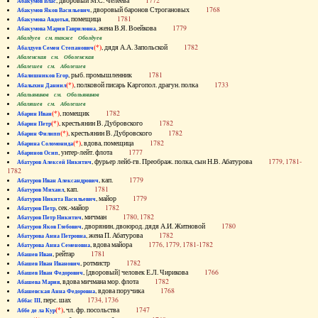
, дворовый М.С. Челеева
1772
Абакумов Влас
, дворовый баронов Строгановых
1768
Абакумов Яков Васильевич
, помещица
1781
Абакумова Авдотья
, жена В.Я. Воейкова
1779
Абакумова Мария Гавриловна
Абалдуев см. также Оболдуев
(*)
, дядя А.А. Запольской
1782
Абалдуев Семен Степанович
Абаленская см. Оболенская
Абалешев см. Аболешев
, рыб. промышленник
1781
Абалишников Егор
(*)
, полковой писарь Каргопол. драгун. полка
1733
Абалыхин Даниил
Абальянинов см. Обольянинов
Абаляшев см. Аболешев
(*)
, помещик
1782
Абарин Иван
(*)
, крестьянин В. Дубровского
1782
Абарин Петр
(*)
, крестьянин В. Дубровского
1782
Абарин Филипп
(*)
, вдова, помещица
1782
Абарина Соломонида
, унтер-лейт. флота
1777
Абаринов Осип
, фурьер лейб-гв. Преображ. полка, сын Н.В. Абатурова
1779, 1781-
Абатуров Алексей Никитич
1782
, кап.
1779
Абатуров Иван Александрович
, кап.
1781
Абатуров Михаил
, майор
1779
Абатуров Никита Васильевич
, сек.-майор
1782
Абатуров Петр
, мичман
1780, 1782
Абатуров Петр Никитич
, дворянин, двоюрод. дядя А.И. Житновой
1780
Абатуров Яков Глебович
, жена П. Абатурова
1782
Абатурова Анна Петровна
, вдова майора
1776, 1779, 1781-1782
Абатурова Анна Семеновна
, рейтар
1781
Абашев Иван
, ротмистр
1782
Абашев Иван Иванович
, [дворовый] человек Е.Л. Чирикова
1766
Абашев Иван Федорович
, вдова мичмана мор. флота
1782
Абашева Мария
, вдова поручика
1768
Абашевская Анна Федоровна
, перс. шах
1734, 1736
Аббас III
(*)
, чл. фр. посольства
1747
Аббе де ла Кур