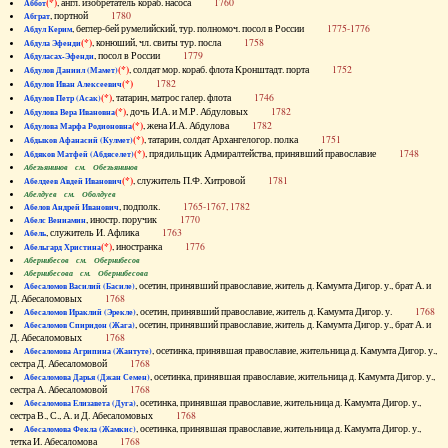
(*)
, англ. изобретатель кораб. насоса
1760
Аббот
, портной
1780
Абграт
, беглер-бей румелийский, тур. полномоч. посол в России
1775-1776
Абдул Керим
(*)
, конюший, чл. свиты тур. посла
1758
Абдула Эфенди
, посол в России
1779
Абдуласах-Эфенди
(*)
, солдат мор. кораб. флота Кронштадт. порта
1752
Абдулов Даниил (Мамет)
(*)
1782
Абдулов Иван Алексеевич
(*)
, татарин, матрос галер. флота
1746
Абдулов Петр (Асак)
(*)
, дочь И.А. и М.Р. Абдуловых
1782
Абдулова Вера Ивановна
(*)
, жена И.А. Абдулова
1782
Абдулова Марфа Родионовна
(*)
, татарин, солдат Архангелогор. полка
1751
Абдыков Афанасий (Кулмет)
(*)
, прядильщик Адмиралтейства, принявший православие
1748
Абдяков Матфей (Абдяселет)
Абезьянинов см. Обезьянинов
(*)
, служитель П.Ф. Хитровой
1781
Абелдеев Авдей Иванович
Абелдуев см. Оболдуев
, подполк.
1765-1767, 1782
Абелов Андрей Иванович
, иностр. поручик
1770
Абелс Вениамин
, служитель И. Афлика
1763
Абель
(*)
, иностранка
1776
Абельгард Христина
Абернибесов см. Обернибесов
Абернибесова см. Обернибесова
, осетин, принявший православие, житель д. Камумта Дигор. у., брат А. и
Абесаломов Василий (Басиле)
Д. Абесаломовых
1768
, осетин, принявший православие, житель д. Камумта Дигор. у.
1768
Абесаломов Ираклий (Эрекле)
, осетин, принявший православие, житель д. Камумта Дигор. у., брат А. и
Абесаломов Спиридон (Жага)
Д. Абесаломовых
1768
, осетинка, принявшая православие, жительница д. Камумта Дигор. у.,
Абесаломова Агрипина (Жантуте)
сестра Д. Абесаломовой
1768
, осетинка, принявшая православие, жительница д. Камумта Дигор. у.,
Абесаломова Дарья (Джан Семен)
сестра А. Абесаломовой
1768
, осетинка, принявшая православие, жительница д. Камумта Дигор. у.,
Абесаломова Елизавета (Дуга)
сестра В., С., А. и Д. Абесаломовых
1768
, осетинка, принявшая православие, жительница д. Камумта Дигор. у.,
Абесаломова Фекла (Жамкис)
тетка И. Абесаломова
1768