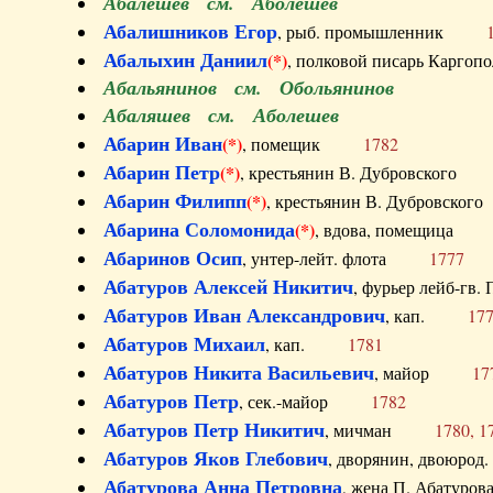
Абалешев см. Аболешев
Абалишников Егор
, рыб. промышленник
Абалыхин Даниил
(*)
, полковой писарь Карг
Абальянинов см. Обольянинов
Абаляшев см. Аболешев
Абарин Иван
(*)
, помещик
1782
Абарин Петр
(*)
, крестьянин В. Дубровског
Абарин Филипп
(*)
, крестьянин В. Дубровс
Абарина Соломонида
(*)
, вдова, помещиц
Абаринов Осип
, унтер-лейт. флота
1777
Абатуров Алексей Никитич
, фурьер лейб-г
Абатуров Иван Александрович
, кап.
17
Абатуров Михаил
, кап.
1781
Абатуров Никита Васильевич
, майор
17
Абатуров Петр
, сек.-майор
1782
Абатуров Петр Никитич
, мичман
1780, 1
Абатуров Яков Глебович
, дворянин, двоюр
Абатурова Анна Петровна
, жена П. Абат