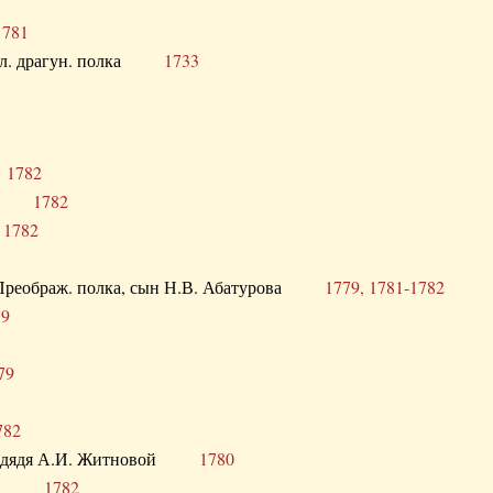
1781
опол. драгун. полка
1733
о
1782
кого
1782
а
1782
в. Преображ. полка, сын Н.В. Абатурова
1779, 1781-1782
79
79
782
од. дядя А.И. Житновой
1780
урова
1782