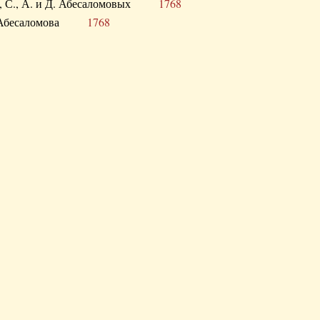
а В., С., А. и Д. Абесаломовых
1768
а И. Абесаломова
1768