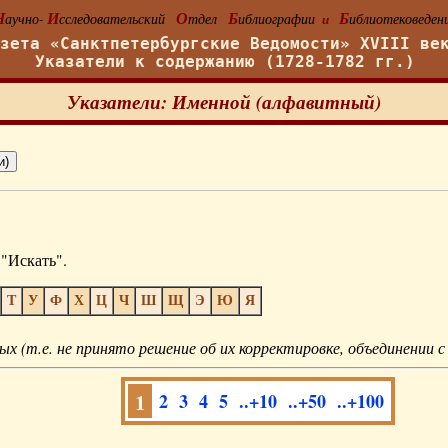
Н
И
О
Б
Б
аучно-
сследовательский
тдел
иблиографии
иблиотековеден
и
азета «Санктпетербургские Ведомости» XVIII ве
Указатели к содержанию (1728-1782 гг.)
Указатели: Именной (алфавитный)
"Искать".
Т
У
Ф
Х
Ц
Ч
Ш
Щ
Э
Ю
Я
ых (т.е. не принято решение об их корректировке, объединении с
1
2
3
4
5
..+10
..+50
..+100