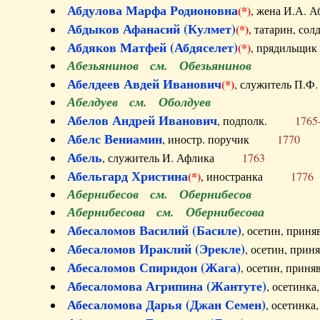
Абдулова Марфа Родионовна
(*)
, жена И.А
Абдыков Афанасий (Кулмет)
(*)
, татарин, с
Абдяков Матфей (Абдяселет)
(*)
, прядильщи
Абезьянинов см. Обезьянинов
Абелдеев Авдей Иванович
(*)
, служитель П
Абелдуев см. Оболдуев
Абелов Андрей Иванович
, подполк.
1765
Абелс Вениамин
, иностр. поручик
1770
Абель
, служитель И. Афлика
1763
Абельгард Христина
(*)
, иностранка
1776
Абернибесов см. Обернибесов
Абернибесова см. Обернибесова
Абесаломов Василий (Басиле)
, осетин, прин
Абесаломов Ираклий (Эрекле)
, осетин, при
Абесаломов Спиридон (Жага)
, осетин, прин
Абесаломова Агрипина (Жантуте)
, осетинк
Абесаломова Дарья (Джан Семен)
, осетинк