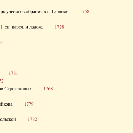
тарь ученого собрания в г. Гарлеме
1758
]
, еп. карел. и ладож.
1728
73
щик
1781
72
ронов Строгановых
1768
 Воейкова
1779
 Запольской
1782