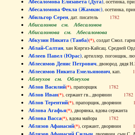
Абесаломова Елизавета (Дуга)
, осетинка, п
Абесаломова Фекла (Жамкис)
, осетинка, пр
Абильгор Серен
, дат. писатель
1782
Абисаломов см. Абесаломов
Абисаломова см. Абесаломова
Абкузин Никита (Танба)
(*)
, солдат Смол. г
Аблай-Салтан
, хан Киргиз-Кайсац. Средне
Аблеев Павел (Юрас)
, артиллер. погонщик,
Аблесимов Денис Петрович
, двоюрод. дяд
Аблесимов Никита Емельянович
, кап.
1
Аблеухов см. Облеухов
Аблов Василий
(*)
, прапорщик
1782
Аблов Иван
(*)
, сержант гв., дворянин
1782
Аблов Терентий
(*)
, прапорщик, дворянин
Аблова Агафья
(*)
, дворянка, вдова сержан
Аблова Васса
(*)
, вдова майора
1782
Аблязов Афанасий
(*)
, сержант, дворянин
Аблязов Афанасий Силыч
, дворянин, сын 