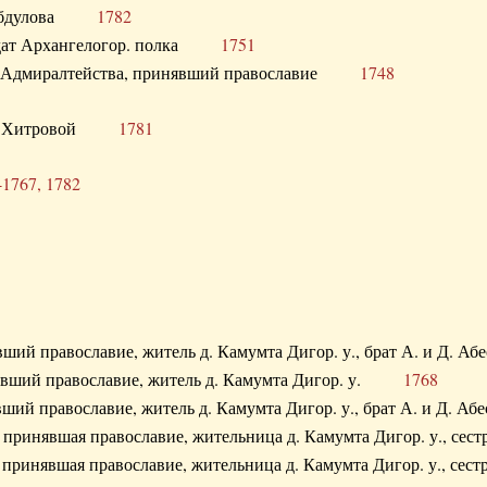
. Абдулова
1782
олдат Архангелогор. полка
1751
к Адмиралтейства, принявший православие
1748
.Ф. Хитровой
1781
-1767, 1782
явший православие, житель д. Камумта Дигор. у., брат А. и 
нявший православие, житель д. Камумта Дигор. у.
1768
явший православие, житель д. Камумта Дигор. у., брат А. и 
а, принявшая православие, жительница д. Камумта Дигор. у.,
а, принявшая православие, жительница д. Камумта Дигор. у.,