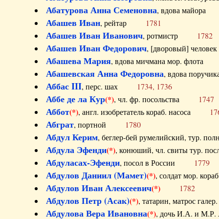
Абатурова Анна Семеновна
, вдова майо
Абашев Иван
, рейтар
1781
Абашев Иван Иванович
, ротмистр
1782
Абашев Иван Федорович
, [дворовый] чело
Абашева Мария
, вдова мичмана мор. флот
Абашевская Анна Федоровна
, вдова пор
Аббас III
, перс. шах
1734, 1736
Аббе де ла Кур
(*)
, чл. фр. посольства
1747
Аббот
(*)
, англ. изобретатель кораб. насоса
17
Абграт
, портной
1780
Абдул Керим
, беглер-бей румелийский, тур. 
Абдула Эфенди
(*)
, конюший, чл. свиты тур.
Абдуласах-Эфенди
, посол в России
1779
Абдулов Даниил (Мамет)
(*)
, солдат мор. ко
Абдулов Иван Алексеевич
(*)
1782
Абдулов Петр (Асак)
(*)
, татарин, матрос га
Абдулова Вера Ивановна
(*)
, дочь И.А. и 