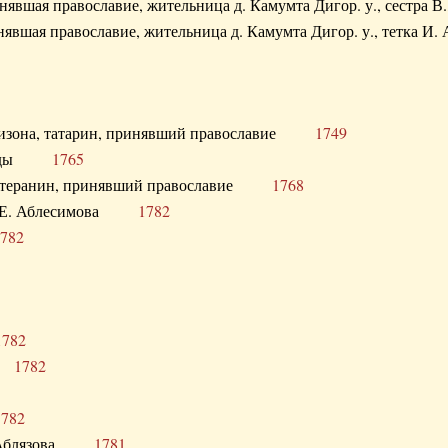
ринявшая православие, жительница д. Камумта Дигор. у., сестр
инявшая православие, жительница д. Камумта Дигор. у., тетк
арнизона, татарин, принявший православие
1749
й Орды
1765
 лютеранин, принявший православие
1768
я Н.Е. Аблесимова
1782
782
1782
та
1782
1782
С. Аблязова
1781