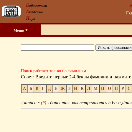
Б
иблиотека
А
кадемии
Г
Н
аук
Меню
Поиск работает только по фамилиям
Совет
: Введите первые 2-4 буквы фамилии и нажмите 
А
Б
В
Г
Д
Е
Ж
З
И
К
Л
М
Н
О
П
Р
С
{
записи с
(*)
- даны так, как встречаются в Базе Данн