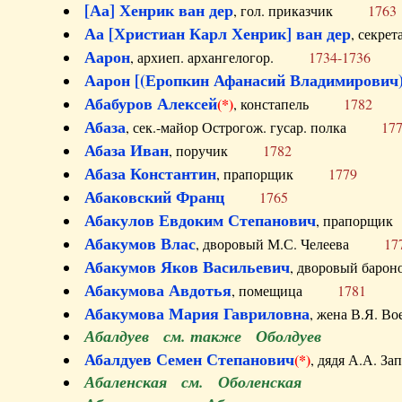
[Аа] Хенрик ван дер
, гол. приказчик
1763
Аа [Христиан Карл Хенрик] ван дер
, секре
Аарон
, архиеп. архангелогор.
1734-1736
Аарон [(Еропкин Афанасий Владимирович)
Абабуров Алексей
(*)
, констапель
1782
Абаза
, сек.-майор Острогож. гусар. полка
17
Абаза Иван
, поручик
1782
Абаза Константин
, прапорщик
1779
Абаковский Франц
1765
Абакулов Евдоким Степанович
, прапор
Абакумов Влас
, дворовый М.С. Челеева
17
Абакумов Яков Васильевич
, дворовый ба
Абакумова Авдотья
, помещица
1781
Абакумова Мария Гавриловна
, жена В.Я.
Абалдуев см. также Оболдуев
Абалдуев Семен Степанович
(*)
, дядя А.А.
Абаленская см. Оболенская