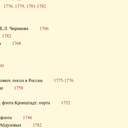
ра
1776, 1779, 1781-1782
век Е.Л. Чирикова
1766
а
1782
учика
1768
60
полномоч. посол в России
1775-1776
 посла
1758
раб. флота Кронштадт. порта
1752
лер. флота
1746
М.Р. Абдуловых
1782