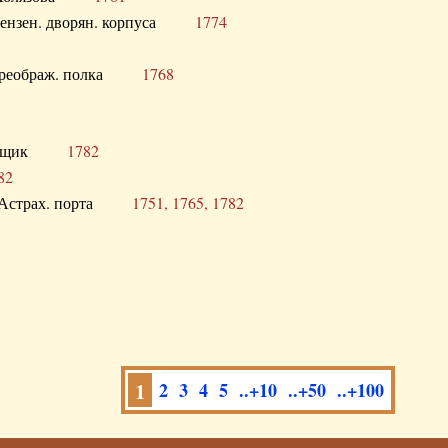
а Пензен. дворян. корпуса
1774
в. Преображ. полка
1768
помещик
1782
82
нга Астрах. порта
1751, 1765, 1782
1
2
3
4
5
..+10
..+50
..+100