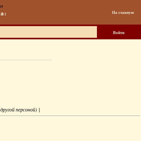
ия
На главную
ка:
Войти
 другой персоной)
}