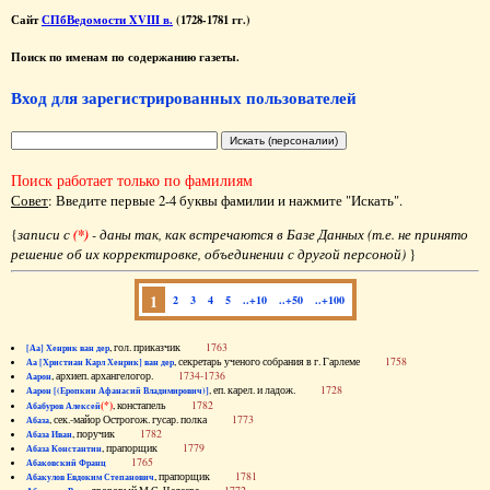
Сайт
СПбВедомости XVIII в.
(1728-1781 гг.)
Поиск по именам по содержанию газеты.
Вход для зарегистрированных пользователей
Поиск работает только по фамилиям
Совет
: Введите первые 2-4 буквы фамилии и нажмите "Искать".
{
записи с
(*)
- даны так, как встречаются в Базе Данных (т.е. не принято
решение об их корректировке, объединении с другой персоной)
}
1
2
3
4
5
..+10
..+50
..+100
, гол. приказчик
1763
[Аа] Хенрик ван дер
, секретарь ученого собрания в г. Гарлеме
1758
Аа [Христиан Карл Хенрик] ван дер
, архиеп. архангелогор.
1734-1736
Аарон
, еп. карел. и ладож.
1728
Аарон [(Еропкин Афанасий Владимирович)]
(*)
, констапель
1782
Абабуров Алексей
, сек.-майор Острогож. гусар. полка
1773
Абаза
, поручик
1782
Абаза Иван
, прапорщик
1779
Абаза Константин
1765
Абаковский Франц
, прапорщик
1781
Абакулов Евдоким Степанович