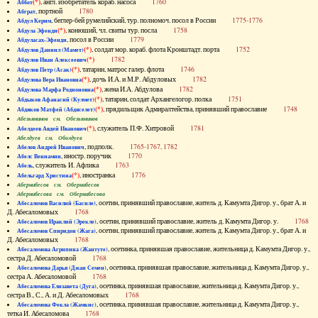
(*)
, англ. изобретатель кораб. насоса
1760
Аббот
, портной
1780
Абграт
, беглер-бей румелийский, тур. полномоч. посол в России
1775-1776
Абдул Керим
(*)
, конюший, чл. свиты тур. посла
1758
Абдула Эфенди
, посол в России
1779
Абдуласах-Эфенди
(*)
, солдат мор. кораб. флота Кронштадт. порта
1752
Абдулов Даниил (Мамет)
(*)
1782
Абдулов Иван Алексеевич
(*)
, татарин, матрос галер. флота
1746
Абдулов Петр (Асак)
(*)
, дочь И.А. и М.Р. Абдуловых
1782
Абдулова Вера Ивановна
(*)
, жена И.А. Абдулова
1782
Абдулова Марфа Родионовна
(*)
, татарин, солдат Архангелогор. полка
1751
Абдыков Афанасий (Кулмет)
(*)
, прядильщик Адмиралтейства, принявший православие
1748
Абдяков Матфей (Абдяселет)
Абезьянинов см. Обезьянинов
(*)
, служитель П.Ф. Хитровой
1781
Абелдеев Авдей Иванович
Абелдуев см. Оболдуев
, подполк.
1765-1767, 1782
Абелов Андрей Иванович
, иностр. поручик
1770
Абелс Вениамин
, служитель И. Афлика
1763
Абель
(*)
, иностранка
1776
Абельгард Христина
Абернибесов см. Обернибесов
Абернибесова см. Обернибесова
, осетин, принявший православие, житель д. Камумта Дигор. у., брат А. и
Абесаломов Василий (Басиле)
Д. Абесаломовых
1768
, осетин, принявший православие, житель д. Камумта Дигор. у.
1768
Абесаломов Ираклий (Эрекле)
, осетин, принявший православие, житель д. Камумта Дигор. у., брат А. и
Абесаломов Спиридон (Жага)
Д. Абесаломовых
1768
, осетинка, принявшая православие, жительница д. Камумта Дигор. у.,
Абесаломова Агрипина (Жантуте)
сестра Д. Абесаломовой
1768
, осетинка, принявшая православие, жительница д. Камумта Дигор. у.,
Абесаломова Дарья (Джан Семен)
сестра А. Абесаломовой
1768
, осетинка, принявшая православие, жительница д. Камумта Дигор. у.,
Абесаломова Елизавета (Дуга)
сестра В., С., А. и Д. Абесаломовых
1768
, осетинка, принявшая православие, жительница д. Камумта Дигор. у.,
Абесаломова Фекла (Жамкис)
тетка И. Абесаломова
1768