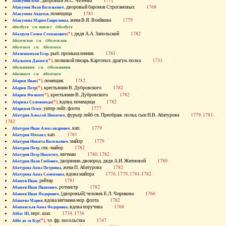
, дворовый М.С. Челеева
1772
Абакумов Влас
, дворовый баронов Строгановых
1768
Абакумов Яков Васильевич
, помещица
1781
Абакумова Авдотья
, жена В.Я. Воейкова
1779
Абакумова Мария Гавриловна
Абалдуев см. также Оболдуев
(*)
, дядя А.А. Запольской
1782
Абалдуев Семен Степанович
Абаленская см. Оболенская
Абалешев см. Аболешев
, рыб. промышленник
1781
Абалишников Егор
(*)
, полковой писарь Каргопол. драгун. полка
1733
Абалыхин Даниил
Абальянинов см. Обольянинов
Абаляшев см. Аболешев
(*)
, помещик
1782
Абарин Иван
(*)
, крестьянин В. Дубровского
1782
Абарин Петр
(*)
, крестьянин В. Дубровского
1782
Абарин Филипп
(*)
, вдова, помещица
1782
Абарина Соломонида
, унтер-лейт. флота
1777
Абаринов Осип
, фурьер лейб-гв. Преображ. полка, сын Н.В. Абатурова
1779, 1781-
Абатуров Алексей Никитич
1782
, кап.
1779
Абатуров Иван Александрович
, кап.
1781
Абатуров Михаил
, майор
1779
Абатуров Никита Васильевич
, сек.-майор
1782
Абатуров Петр
, мичман
1780, 1782
Абатуров Петр Никитич
, дворянин, двоюрод. дядя А.И. Житновой
1780
Абатуров Яков Глебович
, жена П. Абатурова
1782
Абатурова Анна Петровна
, вдова майора
1776, 1779, 1781-1782
Абатурова Анна Семеновна
, рейтар
1781
Абашев Иван
, ротмистр
1782
Абашев Иван Иванович
, [дворовый] человек Е.Л. Чирикова
1766
Абашев Иван Федорович
, вдова мичмана мор. флота
1782
Абашева Мария
, вдова поручика
1768
Абашевская Анна Федоровна
, перс. шах
1734, 1736
Аббас III
(*)
, чл. фр. посольства
1747
Аббе де ла Кур