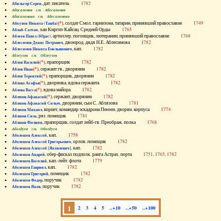
, дат. писатель
1782
Абильгор Серен
Абисаломов см. Абесаломов
Абисаломова см. Абесаломова
(*)
, солдат Смол. гарнизона, татарин, принявший православие
1749
Абкузин Никита (Танба)
, хан Киргиз-Кайсац. Средней Орды
1765
Аблай-Салтан
, артиллер. погонщик, лютеранин, принявший православие
1768
Аблеев Павел (Юрас)
, двоюрод. дядя Н.Е. Аблесимова
1782
Аблесимов Денис Петрович
, кап.
1782
Аблесимов Никита Емельянович
Аблеухов см. Облеухов
(*)
, прапорщик
1782
Аблов Василий
(*)
, сержант гв., дворянин
1782
Аблов Иван
(*)
, прапорщик, дворянин
1782
Аблов Терентий
(*)
, дворянка, вдова сержанта
1782
Аблова Агафья
(*)
, вдова майора
1782
Аблова Васса
(*)
, сержант, дворянин
1782
Аблязов Афанасий
, дворянин, сын С. Аблязова
1781
Аблязов Афанасий Силыч
, корнет, командир эскадрона Пензен. дворян. корпуса
1774
Аблязов Михаил
, ряз. помещик
1781
Аблязов Сила
, прапорщик, солдат лейб-гв. Преображ. полка
1768
Аблязов Филипп
Аболдуев см. Оболдуев
, кап.
1758
Аболешев Алексей
, орлов. помещик
1782
Аболешев Алексей Григорьевич
, кап.
1782
Аболешев Алексей [Яковлевич]
, обер-фискал подполк. ранга Астрах. порта
1751, 1765, 1782
Аболешев Андрей
, кап.-лейт. флота
1779
Аболешев Василий
, кап.
1782
Аболешев Гавриил
, помещик
1782
Аболешев Григорий
, поручик
1782
Аболешев Федор
, поручик
1782
Аболешев Яков
1
2
3
4
5
..+10
..+50
..+100