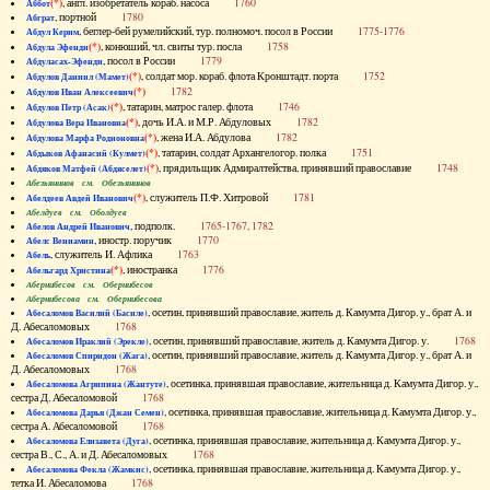
(*)
, англ. изобретатель кораб. насоса
1760
Аббот
, портной
1780
Абграт
, беглер-бей румелийский, тур. полномоч. посол в России
1775-1776
Абдул Керим
(*)
, конюший, чл. свиты тур. посла
1758
Абдула Эфенди
, посол в России
1779
Абдуласах-Эфенди
(*)
, солдат мор. кораб. флота Кронштадт. порта
1752
Абдулов Даниил (Мамет)
(*)
1782
Абдулов Иван Алексеевич
(*)
, татарин, матрос галер. флота
1746
Абдулов Петр (Асак)
(*)
, дочь И.А. и М.Р. Абдуловых
1782
Абдулова Вера Ивановна
(*)
, жена И.А. Абдулова
1782
Абдулова Марфа Родионовна
(*)
, татарин, солдат Архангелогор. полка
1751
Абдыков Афанасий (Кулмет)
(*)
, прядильщик Адмиралтейства, принявший православие
1748
Абдяков Матфей (Абдяселет)
Абезьянинов см. Обезьянинов
(*)
, служитель П.Ф. Хитровой
1781
Абелдеев Авдей Иванович
Абелдуев см. Оболдуев
, подполк.
1765-1767, 1782
Абелов Андрей Иванович
, иностр. поручик
1770
Абелс Вениамин
, служитель И. Афлика
1763
Абель
(*)
, иностранка
1776
Абельгард Христина
Абернибесов см. Обернибесов
Абернибесова см. Обернибесова
, осетин, принявший православие, житель д. Камумта Дигор. у., брат А. и
Абесаломов Василий (Басиле)
Д. Абесаломовых
1768
, осетин, принявший православие, житель д. Камумта Дигор. у.
1768
Абесаломов Ираклий (Эрекле)
, осетин, принявший православие, житель д. Камумта Дигор. у., брат А. и
Абесаломов Спиридон (Жага)
Д. Абесаломовых
1768
, осетинка, принявшая православие, жительница д. Камумта Дигор. у.,
Абесаломова Агрипина (Жантуте)
сестра Д. Абесаломовой
1768
, осетинка, принявшая православие, жительница д. Камумта Дигор. у.,
Абесаломова Дарья (Джан Семен)
сестра А. Абесаломовой
1768
, осетинка, принявшая православие, жительница д. Камумта Дигор. у.,
Абесаломова Елизавета (Дуга)
сестра В., С., А. и Д. Абесаломовых
1768
, осетинка, принявшая православие, жительница д. Камумта Дигор. у.,
Абесаломова Фекла (Жамкис)
тетка И. Абесаломова
1768