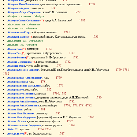
, дворовый М.С. Челеева
1772
Абакумов Влас
, дворовый баронов Строгановых
1768
Абакумов Яков Васильевич
, помещица
1781
Абакумова Авдотья
, жена В.Я. Воейкова
1779
Абакумова Мария Гавриловна
Абалдуев см. также Оболдуев
(*)
, дядя А.А. Запольской
1782
Абалдуев Семен Степанович
Абаленская см. Оболенская
Абалешев см. Аболешев
, рыб. промышленник
1781
Абалишников Егор
(*)
, полковой писарь Каргопол. драгун. полка
1733
Абалыхин Даниил
Абальянинов см. Обольянинов
Абаляшев см. Аболешев
(*)
, помещик
1782
Абарин Иван
(*)
, крестьянин В. Дубровского
1782
Абарин Петр
(*)
, крестьянин В. Дубровского
1782
Абарин Филипп
(*)
, вдова, помещица
1782
Абарина Соломонида
, унтер-лейт. флота
1777
Абаринов Осип
, фурьер лейб-гв. Преображ. полка, сын Н.В. Абатурова
1779, 1781-
Абатуров Алексей Никитич
1782
, кап.
1779
Абатуров Иван Александрович
, кап.
1781
Абатуров Михаил
, майор
1779
Абатуров Никита Васильевич
, сек.-майор
1782
Абатуров Петр
, мичман
1780, 1782
Абатуров Петр Никитич
, дворянин, двоюрод. дядя А.И. Житновой
1780
Абатуров Яков Глебович
, жена П. Абатурова
1782
Абатурова Анна Петровна
, вдова майора
1776, 1779, 1781-1782
Абатурова Анна Семеновна
, рейтар
1781
Абашев Иван
, ротмистр
1782
Абашев Иван Иванович
, [дворовый] человек Е.Л. Чирикова
1766
Абашев Иван Федорович
, вдова мичмана мор. флота
1782
Абашева Мария
, вдова поручика
1768
Абашевская Анна Федоровна
, перс. шах
1734, 1736
Аббас III
(*)
, чл. фр. посольства
1747
Аббе де ла Кур