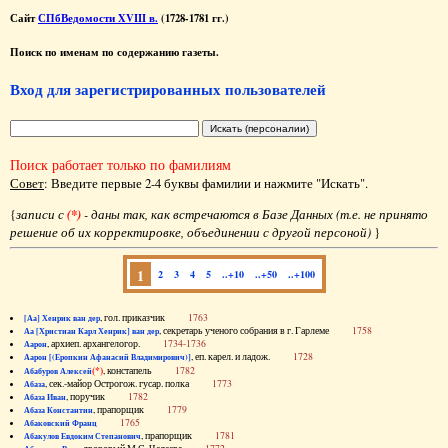
Сайт
СПбВедомости XVIII в.
(1728-1781 гг.)
Поиск по именам по содержанию газеты.
Вход для зарегистрированных пользователей
Поиск работает только по фамилиям
Совет
: Введите первые 2-4 буквы фамилии и нажмите "Искать".
{
записи с
(*)
- даны так, как встречаются в Базе Данных (т.е. не принято
решение об их корректировке, объединении с другой персоной)
}
1
2
3
4
5
..+10
..+50
..+100
, гол. приказчик
1763
[Аа] Хенрик ван дер
, секретарь ученого собрания в г. Гарлеме
1758
Аа [Христиан Карл Хенрик] ван дер
, архиеп. архангелогор.
1734-1736
Аарон
, еп. карел. и ладож.
1728
Аарон [(Еропкин Афанасий Владимирович)]
(*)
, констапель
1782
Абабуров Алексей
, сек.-майор Острогож. гусар. полка
1773
Абаза
, поручик
1782
Абаза Иван
, прапорщик
1779
Абаза Константин
1765
Абаковский Франц
, прапорщик
1781
Абакулов Евдоким Степанович