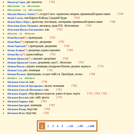
, дат. писатель
1782
Абильгор Серен
Абисаломов см. Абесаломов
Абисаломова см. Абесаломова
(*)
, солдат Смол. гарнизона, татарин, принявший православие
1749
Абкузин Никита (Танба)
, хан Киргиз-Кайсац. Средней Орды
1765
Аблай-Салтан
, артиллер. погонщик, лютеранин, принявший православие
1768
Аблеев Павел (Юрас)
, двоюрод. дядя Н.Е. Аблесимова
1782
Аблесимов Денис Петрович
, кап.
1782
Аблесимов Никита Емельянович
Аблеухов см. Облеухов
(*)
, прапорщик
1782
Аблов Василий
(*)
, сержант гв., дворянин
1782
Аблов Иван
(*)
, прапорщик, дворянин
1782
Аблов Терентий
(*)
, дворянка, вдова сержанта
1782
Аблова Агафья
(*)
, вдова майора
1782
Аблова Васса
(*)
, сержант, дворянин
1782
Аблязов Афанасий
, дворянин, сын С. Аблязова
1781
Аблязов Афанасий Силыч
, корнет, командир эскадрона Пензен. дворян. корпуса
1774
Аблязов Михаил
, ряз. помещик
1781
Аблязов Сила
, прапорщик, солдат лейб-гв. Преображ. полка
1768
Аблязов Филипп
Аболдуев см. Оболдуев
, кап.
1758
Аболешев Алексей
, орлов. помещик
1782
Аболешев Алексей Григорьевич
, кап.
1782
Аболешев Алексей [Яковлевич]
, обер-фискал подполк. ранга Астрах. порта
1751, 1765, 1782
Аболешев Андрей
, кап.-лейт. флота
1779
Аболешев Василий
, кап.
1782
Аболешев Гавриил
, помещик
1782
Аболешев Григорий
, поручик
1782
Аболешев Федор
, поручик
1782
Аболешев Яков
1
2
3
4
5
..+10
..+50
..+100