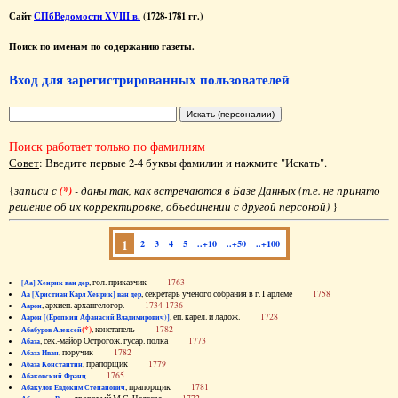
Сайт
СПбВедомости XVIII в.
(1728-1781 гг.)
Поиск по именам по содержанию газеты.
Вход для зарегистрированных пользователей
Поиск работает только по фамилиям
Совет
: Введите первые 2-4 буквы фамилии и нажмите "Искать".
{
записи с
(*)
- даны так, как встречаются в Базе Данных (т.е. не принято
решение об их корректировке, объединении с другой персоной)
}
1
2
3
4
5
..+10
..+50
..+100
, гол. приказчик
1763
[Аа] Хенрик ван дер
, секретарь ученого собрания в г. Гарлеме
1758
Аа [Христиан Карл Хенрик] ван дер
, архиеп. архангелогор.
1734-1736
Аарон
, еп. карел. и ладож.
1728
Аарон [(Еропкин Афанасий Владимирович)]
(*)
, констапель
1782
Абабуров Алексей
, сек.-майор Острогож. гусар. полка
1773
Абаза
, поручик
1782
Абаза Иван
, прапорщик
1779
Абаза Константин
1765
Абаковский Франц
, прапорщик
1781
Абакулов Евдоким Степанович