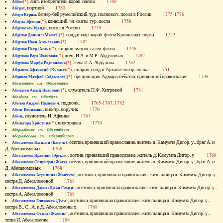
(*)
, англ. изобретатель кораб. насоса
1760
Аббот
, портной
1780
Абграт
, беглер-бей румелийский, тур. полномоч. посол в России
1775-1776
Абдул Керим
(*)
, конюший, чл. свиты тур. посла
1758
Абдула Эфенди
, посол в России
1779
Абдуласах-Эфенди
(*)
, солдат мор. кораб. флота Кронштадт. порта
1752
Абдулов Даниил (Мамет)
(*)
1782
Абдулов Иван Алексеевич
(*)
, татарин, матрос галер. флота
1746
Абдулов Петр (Асак)
(*)
, дочь И.А. и М.Р. Абдуловых
1782
Абдулова Вера Ивановна
(*)
, жена И.А. Абдулова
1782
Абдулова Марфа Родионовна
(*)
, татарин, солдат Архангелогор. полка
1751
Абдыков Афанасий (Кулмет)
(*)
, прядильщик Адмиралтейства, принявший православие
1748
Абдяков Матфей (Абдяселет)
Абезьянинов см. Обезьянинов
(*)
, служитель П.Ф. Хитровой
1781
Абелдеев Авдей Иванович
Абелдуев см. Оболдуев
, подполк.
1765-1767, 1782
Абелов Андрей Иванович
, иностр. поручик
1770
Абелс Вениамин
, служитель И. Афлика
1763
Абель
(*)
, иностранка
1776
Абельгард Христина
Абернибесов см. Обернибесов
Абернибесова см. Обернибесова
, осетин, принявший православие, житель д. Камумта Дигор. у., брат А. и
Абесаломов Василий (Басиле)
Д. Абесаломовых
1768
, осетин, принявший православие, житель д. Камумта Дигор. у.
1768
Абесаломов Ираклий (Эрекле)
, осетин, принявший православие, житель д. Камумта Дигор. у., брат А. и
Абесаломов Спиридон (Жага)
Д. Абесаломовых
1768
, осетинка, принявшая православие, жительница д. Камумта Дигор. у.,
Абесаломова Агрипина (Жантуте)
сестра Д. Абесаломовой
1768
, осетинка, принявшая православие, жительница д. Камумта Дигор. у.,
Абесаломова Дарья (Джан Семен)
сестра А. Абесаломовой
1768
, осетинка, принявшая православие, жительница д. Камумта Дигор. у.,
Абесаломова Елизавета (Дуга)
сестра В., С., А. и Д. Абесаломовых
1768
, осетинка, принявшая православие, жительница д. Камумта Дигор. у.,
Абесаломова Фекла (Жамкис)
тетка И. Абесаломова
1768