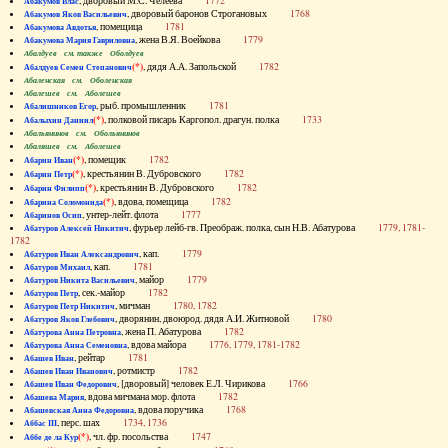
, дворовый М.С. Челеева
1772
Абакумов Влас
, дворовый баронов Строгановых
1768
Абакумов Яков Васильевич
, помещица
1781
Абакумова Авдотья
, жена В.Я. Воейкова
1779
Абакумова Мария Гавриловна
Абалдуев см. также Оболдуев
(*)
, дядя А.А. Запольской
1782
Абалдуев Семен Степанович
Абаленская см. Оболенская
Абалешев см. Аболешев
, рыб. промышленник
1781
Абалишников Егор
(*)
, полковой писарь Каргопол. драгун. полка
1733
Абалыхин Даниил
Абальянинов см. Обольянинов
Абаляшев см. Аболешев
(*)
, помещик
1782
Абарин Иван
(*)
, крестьянин В. Дубровского
1782
Абарин Петр
(*)
, крестьянин В. Дубровского
1782
Абарин Филипп
(*)
, вдова, помещица
1782
Абарина Соломонида
, унтер-лейт. флота
1777
Абаринов Осип
, фурьер лейб-гв. Преображ. полка, сын Н.В. Абатурова
1779, 1781-
Абатуров Алексей Никитич
1782
, кап.
1779
Абатуров Иван Александрович
, кап.
1781
Абатуров Михаил
, майор
1779
Абатуров Никита Васильевич
, сек.-майор
1782
Абатуров Петр
, мичман
1780, 1782
Абатуров Петр Никитич
, дворянин, двоюрод. дядя А.И. Житновой
1780
Абатуров Яков Глебович
, жена П. Абатурова
1782
Абатурова Анна Петровна
, вдова майора
1776, 1779, 1781-1782
Абатурова Анна Семеновна
, рейтар
1781
Абашев Иван
, ротмистр
1782
Абашев Иван Иванович
, [дворовый] человек Е.Л. Чирикова
1766
Абашев Иван Федорович
, вдова мичмана мор. флота
1782
Абашева Мария
, вдова поручика
1768
Абашевская Анна Федоровна
, перс. шах
1734, 1736
Аббас III
(*)
, чл. фр. посольства
1747
Аббе де ла Кур