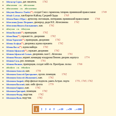
, дат. писатель
1782
Абильгор Серен
Абисаломов см. Абесаломов
Абисаломова см. Абесаломова
(*)
, солдат Смол. гарнизона, татарин, принявший православие
1749
Абкузин Никита (Танба)
, хан Киргиз-Кайсац. Средней Орды
1765
Аблай-Салтан
, артиллер. погонщик, лютеранин, принявший православие
1768
Аблеев Павел (Юрас)
, двоюрод. дядя Н.Е. Аблесимова
1782
Аблесимов Денис Петрович
, кап.
1782
Аблесимов Никита Емельянович
Аблеухов см. Облеухов
(*)
, прапорщик
1782
Аблов Василий
(*)
, сержант гв., дворянин
1782
Аблов Иван
(*)
, прапорщик, дворянин
1782
Аблов Терентий
(*)
, дворянка, вдова сержанта
1782
Аблова Агафья
(*)
, вдова майора
1782
Аблова Васса
(*)
, сержант, дворянин
1782
Аблязов Афанасий
, дворянин, сын С. Аблязова
1781
Аблязов Афанасий Силыч
, корнет, командир эскадрона Пензен. дворян. корпуса
1774
Аблязов Михаил
, ряз. помещик
1781
Аблязов Сила
, прапорщик, солдат лейб-гв. Преображ. полка
1768
Аблязов Филипп
Аболдуев см. Оболдуев
, кап.
1758
Аболешев Алексей
, орлов. помещик
1782
Аболешев Алексей Григорьевич
, кап.
1782
Аболешев Алексей [Яковлевич]
, обер-фискал подполк. ранга Астрах. порта
1751, 1765, 1782
Аболешев Андрей
, кап.-лейт. флота
1779
Аболешев Василий
, кап.
1782
Аболешев Гавриил
, помещик
1782
Аболешев Григорий
, поручик
1782
Аболешев Федор
, поручик
1782
Аболешев Яков
1
2
3
4
5
..+10
..+50
..+100