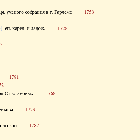
тарь ученого собрания в г. Гарлеме
1758
]
, еп. карел. и ладож.
1728
73
щик
1781
72
ронов Строгановых
1768
 Воейкова
1779
 Запольской
1782