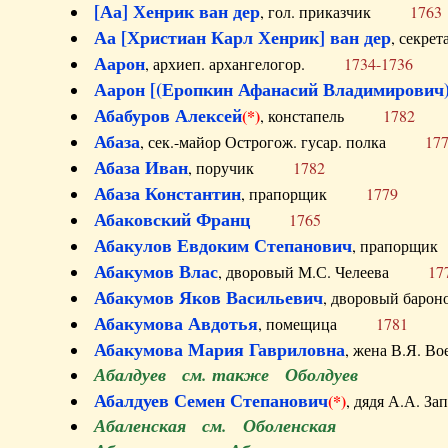
[Аа] Хенрик ван дер
, гол. приказчик
1763
Аа [Христиан Карл Хенрик] ван дер
, секре
Аарон
, архиеп. архангелогор.
1734-1736
Аарон [(Еропкин Афанасий Владимирович)
Абабуров Алексей
(*)
, констапель
1782
Абаза
, сек.-майор Острогож. гусар. полка
17
Абаза Иван
, поручик
1782
Абаза Константин
, прапорщик
1779
Абаковский Франц
1765
Абакулов Евдоким Степанович
, прапор
Абакумов Влас
, дворовый М.С. Челеева
17
Абакумов Яков Васильевич
, дворовый ба
Абакумова Авдотья
, помещица
1781
Абакумова Мария Гавриловна
, жена В.Я.
Абалдуев см. также Оболдуев
Абалдуев Семен Степанович
(*)
, дядя А.А.
Абаленская см. Оболенская