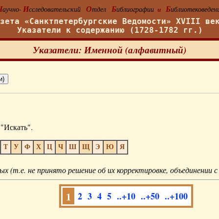
Н
И
О
Б
Б
аучно-
сследовательский
тдел
иблиографии
иблиотековеден
и
азета «Санктпетербургские Ведомости» XVIII ве
Указатели к содержанию (1728-1782 гг.)
Указатели: Именной (алфавитный)
"Искать".
Т
У
Ф
Х
Ц
Ч
Ш
Щ
Э
Ю
Я
ых (т.е. не принято решение об их корректировке, объединении с
1
2
3
4
5
..+10
..+50
..+100