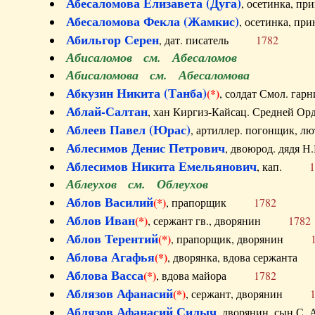
Абесаломова Елизавета (Дуга)
, осетинка, п
Абесаломова Фекла (Жамкис)
, осетинка, пр
Абильгор Серен
, дат. писатель
1782
Абисаломов см. Абесаломов
Абисаломова см. Абесаломова
Абкузин Никита (Танба)
(*)
, солдат Смол. г
Аблай-Салтан
, хан Киргиз-Кайсац. Средне
Аблеев Павел (Юрас)
, артиллер. погонщик,
Аблесимов Денис Петрович
, двоюрод. дяд
Аблесимов Никита Емельянович
, кап.
1
Аблеухов см. Облеухов
Аблов Василий
(*)
, прапорщик
1782
Аблов Иван
(*)
, сержант гв., дворянин
1782
Аблов Терентий
(*)
, прапорщик, дворянин
Аблова Агафья
(*)
, дворянка, вдова сержан
Аблова Васса
(*)
, вдова майора
1782
Аблязов Афанасий
(*)
, сержант, дворянин
Аблязов Афанасий Силыч
, дворянин, сын 