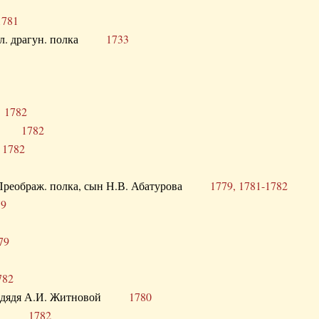
1781
опол. драгун. полка
1733
о
1782
кого
1782
а
1782
в. Преображ. полка, сын Н.В. Абатурова
1779, 1781-1782
79
79
782
од. дядя А.И. Житновой
1780
урова
1782