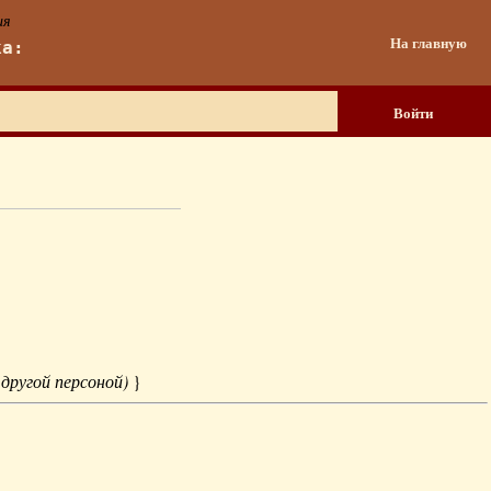
ия
На главную
ка:
Войти
 другой персоной)
}