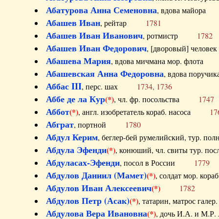
Абатурова Анна Семеновна
, вдова майо
Абашев Иван
, рейтар
1781
Абашев Иван Иванович
, ротмистр
1782
Абашев Иван Федорович
, [дворовый] чело
Абашева Мария
, вдова мичмана мор. флот
Абашевская Анна Федоровна
, вдова пор
Аббас III
, перс. шах
1734, 1736
Аббе де ла Кур
(*)
, чл. фр. посольства
1747
Аббот
(*)
, англ. изобретатель кораб. насоса
17
Абграт
, портной
1780
Абдул Керим
, беглер-бей румелийский, тур. 
Абдула Эфенди
(*)
, конюший, чл. свиты тур.
Абдуласах-Эфенди
, посол в России
1779
Абдулов Даниил (Мамет)
(*)
, солдат мор. ко
Абдулов Иван Алексеевич
(*)
1782
Абдулов Петр (Асак)
(*)
, татарин, матрос га
Абдулова Вера Ивановна
(*)
, дочь И.А. и 