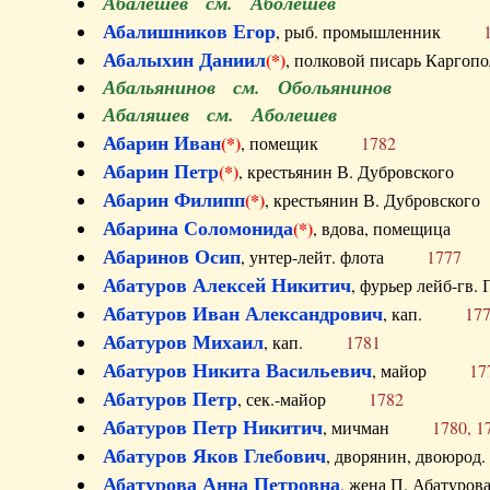
Абалешев см. Аболешев
Абалишников Егор
, рыб. промышленник
Абалыхин Даниил
(*)
, полковой писарь Карг
Абальянинов см. Обольянинов
Абаляшев см. Аболешев
Абарин Иван
(*)
, помещик
1782
Абарин Петр
(*)
, крестьянин В. Дубровског
Абарин Филипп
(*)
, крестьянин В. Дубровс
Абарина Соломонида
(*)
, вдова, помещиц
Абаринов Осип
, унтер-лейт. флота
1777
Абатуров Алексей Никитич
, фурьер лейб-г
Абатуров Иван Александрович
, кап.
17
Абатуров Михаил
, кап.
1781
Абатуров Никита Васильевич
, майор
17
Абатуров Петр
, сек.-майор
1782
Абатуров Петр Никитич
, мичман
1780, 1
Абатуров Яков Глебович
, дворянин, двоюр
Абатурова Анна Петровна
, жена П. Абат