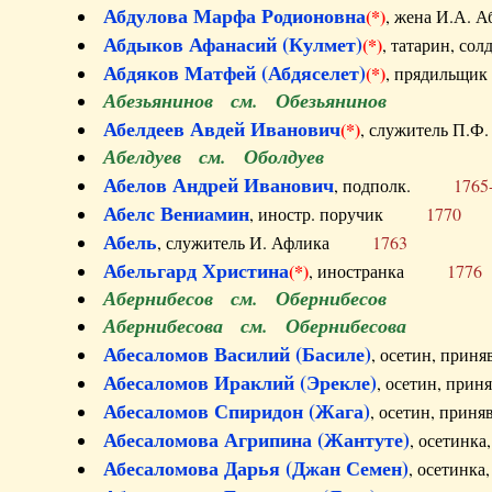
Абдулова Марфа Родионовна
(*)
, жена И.А
Абдыков Афанасий (Кулмет)
(*)
, татарин, с
Абдяков Матфей (Абдяселет)
(*)
, прядильщи
Абезьянинов см. Обезьянинов
Абелдеев Авдей Иванович
(*)
, служитель П
Абелдуев см. Оболдуев
Абелов Андрей Иванович
, подполк.
1765
Абелс Вениамин
, иностр. поручик
1770
Абель
, служитель И. Афлика
1763
Абельгард Христина
(*)
, иностранка
1776
Абернибесов см. Обернибесов
Абернибесова см. Обернибесова
Абесаломов Василий (Басиле)
, осетин, прин
Абесаломов Ираклий (Эрекле)
, осетин, при
Абесаломов Спиридон (Жага)
, осетин, прин
Абесаломова Агрипина (Жантуте)
, осетинк
Абесаломова Дарья (Джан Семен)
, осетинк