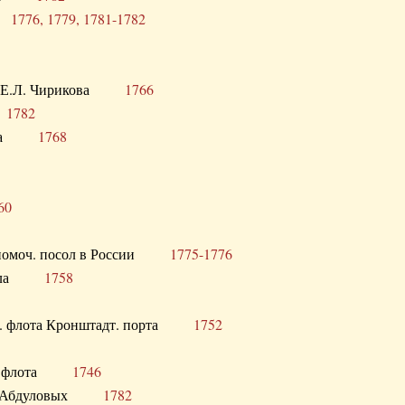
ра
1776, 1779, 1781-1782
век Е.Л. Чирикова
1766
а
1782
учика
1768
60
полномоч. посол в России
1775-1776
 посла
1758
раб. флота Кронштадт. порта
1752
лер. флота
1746
М.Р. Абдуловых
1782