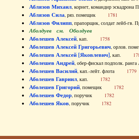
Аблязов Михаил
, корнет, командир эскадрон
Аблязов Сила
, ряз. помещик
1781
Аблязов Филипп
, прапорщик, солдат лейб-г
Аболдуев см. Оболдуев
Аболешев Алексей
, кап.
1758
Аболешев Алексей Григорьевич
, орлов. 
Аболешев Алексей [Яковлевич]
, кап.
17
Аболешев Андрей
, обер-фискал подполк. ра
Аболешев Василий
, кап.-лейт. флота
1779
Аболешев Гавриил
, кап.
1782
Аболешев Григорий
, помещик
1782
Аболешев Федор
, поручик
1782
Аболешев Яков
, поручик
1782