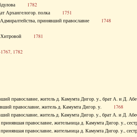
. Абдулова
1782
олдат Архангелогор. полка
1751
к Адмиралтейства, принявший православие
1748
.Ф. Хитровой
1781
-1767, 1782
явший православие, житель д. Камумта Дигор. у., брат А. и 
нявший православие, житель д. Камумта Дигор. у.
1768
явший православие, житель д. Камумта Дигор. у., брат А. и 
а, принявшая православие, жительница д. Камумта Дигор. у.,
а, принявшая православие, жительница д. Камумта Дигор. у.,