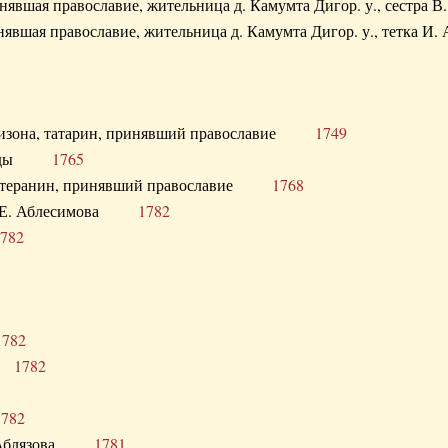
ринявшая православие, жительница д. Камумта Дигор. у., сестр
инявшая православие, жительница д. Камумта Дигор. у., тетк
арнизона, татарин, принявший православие
1749
й Орды
1765
 лютеранин, принявший православие
1768
я Н.Е. Аблесимова
1782
782
1782
та
1782
1782
С. Аблязова
1781