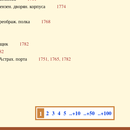
а Пензен. дворян. корпуса
1774
в. Преображ. полка
1768
помещик
1782
82
нга Астрах. порта
1751, 1765, 1782
1
2
3
4
5
..+10
..+50
..+100