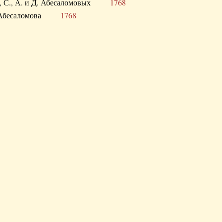
а В., С., А. и Д. Абесаломовых
1768
а И. Абесаломова
1768