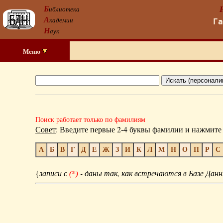
Б
иблиотека
А
кадемии
Г
Н
аук
Меню
Поиск работает только по фамилиям
Совет
: Введите первые 2-4 буквы фамилии и нажмите 
А
Б
В
Г
Д
Е
Ж
З
И
К
Л
М
Н
О
П
Р
С
{
записи с
(*)
- даны так, как встречаются в Базе Данн