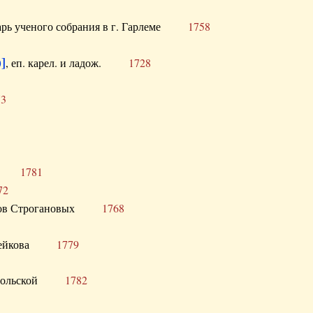
тарь ученого собрания в г. Гарлеме
1758
]
, еп. карел. и ладож.
1728
73
щик
1781
72
ронов Строгановых
1768
 Воейкова
1779
 Запольской
1782