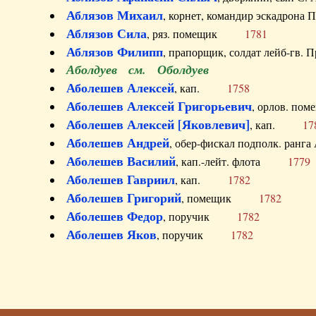
Аблязов Михаил
, корнет, командир эскадрон
Аблязов Сила
, ряз. помещик
1781
Аблязов Филипп
, прапорщик, солдат лейб-г
Аболдуев см. Оболдуев
Аболешев Алексей
, кап.
1758
Аболешев Алексей Григорьевич
, орлов. 
Аболешев Алексей [Яковлевич]
, кап.
17
Аболешев Андрей
, обер-фискал подполк. ра
Аболешев Василий
, кап.-лейт. флота
1779
Аболешев Гавриил
, кап.
1782
Аболешев Григорий
, помещик
1782
Аболешев Федор
, поручик
1782
Аболешев Яков
, поручик
1782