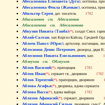
Абесаломова Елизавета (Дуга)
, осетинка, п
Абесаломова Фекла (Жамкис)
, осетинка, пр
Абильгор Серен
, дат. писатель
1782
Абисаломов см. Абесаломов
Абисаломова см. Абесаломова
Абкузин Никита (Танба)
(*)
, солдат Смол. г
Аблай-Салтан
, хан Киргиз-Кайсац. Средне
Аблеев Павел (Юрас)
, артиллер. погонщик,
Аблесимов Денис Петрович
, двоюрод. дяд
Аблесимов Никита Емельянович
, кап.
1
Аблеухов см. Облеухов
Аблов Василий
(*)
, прапорщик
1782
Аблов Иван
(*)
, сержант гв., дворянин
1782
Аблов Терентий
(*)
, прапорщик, дворянин
Аблова Агафья
(*)
, дворянка, вдова сержан
Аблова Васса
(*)
, вдова майора
1782
Аблязов Афанасий
(*)
, сержант, дворянин
Аблязов Афанасий Силыч
, дворянин, сын 