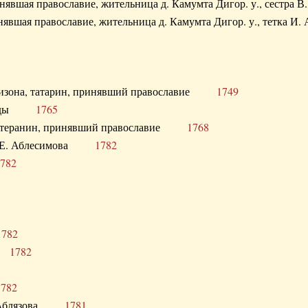
ринявшая православие, жительница д. Камумта Дигор. у., сестр
инявшая православие, жительница д. Камумта Дигор. у., тетк
арнизона, татарин, принявший православие
1749
й Орды
1765
 лютеранин, принявший православие
1768
я Н.Е. Аблесимова
1782
782
1782
та
1782
1782
С. Аблязова
1781