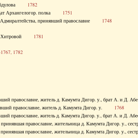
. Абдулова
1782
олдат Архангелогор. полка
1751
к Адмиралтейства, принявший православие
1748
.Ф. Хитровой
1781
-1767, 1782
явший православие, житель д. Камумта Дигор. у., брат А. и 
нявший православие, житель д. Камумта Дигор. у.
1768
явший православие, житель д. Камумта Дигор. у., брат А. и 
а, принявшая православие, жительница д. Камумта Дигор. у.,
а, принявшая православие, жительница д. Камумта Дигор. у.,