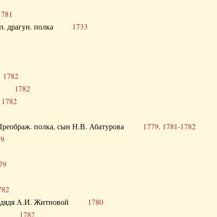
1781
опол. драгун. полка
1733
о
1782
кого
1782
а
1782
в. Преображ. полка, сын Н.В. Абатурова
1779, 1781-1782
79
79
782
од. дядя А.И. Житновой
1780
урова
1782