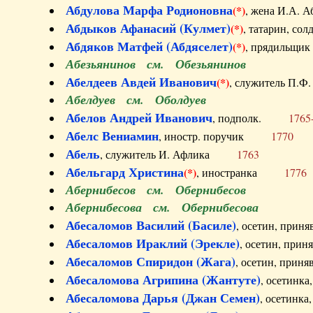
Абдулова Марфа Родионовна
(*)
, жена И.А
Абдыков Афанасий (Кулмет)
(*)
, татарин, с
Абдяков Матфей (Абдяселет)
(*)
, прядильщи
Абезьянинов см. Обезьянинов
Абелдеев Авдей Иванович
(*)
, служитель П
Абелдуев см. Оболдуев
Абелов Андрей Иванович
, подполк.
1765
Абелс Вениамин
, иностр. поручик
1770
Абель
, служитель И. Афлика
1763
Абельгард Христина
(*)
, иностранка
1776
Абернибесов см. Обернибесов
Абернибесова см. Обернибесова
Абесаломов Василий (Басиле)
, осетин, прин
Абесаломов Ираклий (Эрекле)
, осетин, при
Абесаломов Спиридон (Жага)
, осетин, прин
Абесаломова Агрипина (Жантуте)
, осетинк
Абесаломова Дарья (Джан Семен)
, осетинк