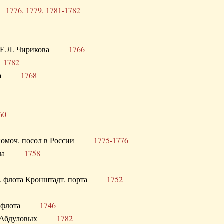
ра
1776, 1779, 1781-1782
век Е.Л. Чирикова
1766
а
1782
учика
1768
60
полномоч. посол в России
1775-1776
 посла
1758
раб. флота Кронштадт. порта
1752
лер. флота
1746
М.Р. Абдуловых
1782