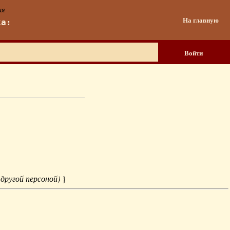
ия
На главную
ка:
Войти
 другой персоной)
}