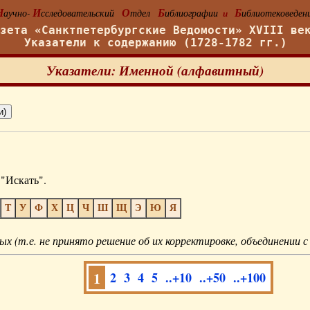
Н
И
О
Б
Б
аучно-
сследовательский
тдел
иблиографии
иблиотековеден
и
азета «Санктпетербургские Ведомости» XVIII ве
Указатели к содержанию (1728-1782 гг.)
Указатели: Именной (алфавитный)
"Искать".
Т
У
Ф
Х
Ц
Ч
Ш
Щ
Э
Ю
Я
ых (т.е. не принято решение об их корректировке, объединении с
1
2
3
4
5
..+10
..+50
..+100