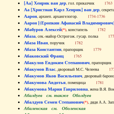
[Аа] Хенрик ван дер
, гол. приказчик
1763
Аа [Христиан Карл Хенрик] ван дер
, секре
Аарон
, архиеп. архангелогор.
1734-1736
Аарон [(Еропкин Афанасий Владимирович)
Абабуров Алексей
(*)
, констапель
1782
Абаза
, сек.-майор Острогож. гусар. полка
17
Абаза Иван
, поручик
1782
Абаза Константин
, прапорщик
1779
Абаковский Франц
1765
Абакулов Евдоким Степанович
, прапор
Абакумов Влас
, дворовый М.С. Челеева
17
Абакумов Яков Васильевич
, дворовый ба
Абакумова Авдотья
, помещица
1781
Абакумова Мария Гавриловна
, жена В.Я.
Абалдуев см. также Оболдуев
Абалдуев Семен Степанович
(*)
, дядя А.А.
Абаленская см. Оболенская