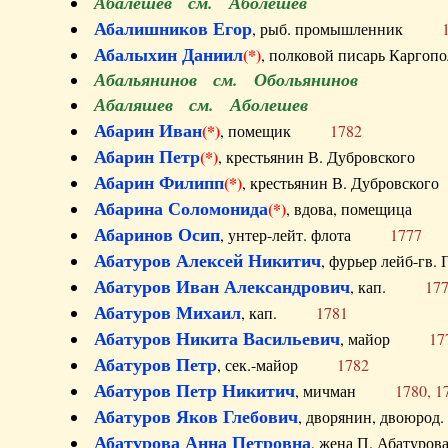
Абалешев см. Аболешев
Абалишников Егор
, рыб. промышленник
Абалыхин Даниил
(*)
, полковой писарь Карг
Абальянинов см. Обольянинов
Абаляшев см. Аболешев
Абарин Иван
(*)
, помещик
1782
Абарин Петр
(*)
, крестьянин В. Дубровског
Абарин Филипп
(*)
, крестьянин В. Дубровс
Абарина Соломонида
(*)
, вдова, помещиц
Абаринов Осип
, унтер-лейт. флота
1777
Абатуров Алексей Никитич
, фурьер лейб-г
Абатуров Иван Александрович
, кап.
17
Абатуров Михаил
, кап.
1781
Абатуров Никита Васильевич
, майор
17
Абатуров Петр
, сек.-майор
1782
Абатуров Петр Никитич
, мичман
1780, 1
Абатуров Яков Глебович
, дворянин, двоюр
Абатурова Анна Петровна
, жена П. Абат