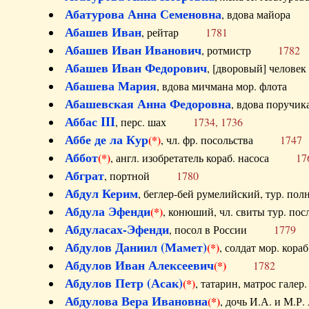
Абатурова Анна Семеновна
, вдова майо
Абашев Иван
, рейтар
1781
Абашев Иван Иванович
, ротмистр
1782
Абашев Иван Федорович
, [дворовый] чело
Абашева Мария
, вдова мичмана мор. флот
Абашевская Анна Федоровна
, вдова пор
Аббас III
, перс. шах
1734, 1736
Аббе де ла Кур
(*)
, чл. фр. посольства
1747
Аббот
(*)
, англ. изобретатель кораб. насоса
17
Абграт
, портной
1780
Абдул Керим
, беглер-бей румелийский, тур. 
Абдула Эфенди
(*)
, конюший, чл. свиты тур.
Абдуласах-Эфенди
, посол в России
1779
Абдулов Даниил (Мамет)
(*)
, солдат мор. ко
Абдулов Иван Алексеевич
(*)
1782
Абдулов Петр (Асак)
(*)
, татарин, матрос га
Абдулова Вера Ивановна
(*)
, дочь И.А. и 