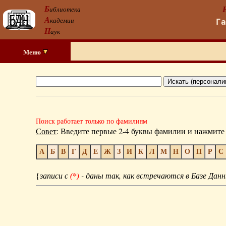
Б
иблиотека
А
кадемии
Г
Н
аук
Меню
Поиск работает только по фамилиям
Совет
: Введите первые 2-4 буквы фамилии и нажмите 
А
Б
В
Г
Д
Е
Ж
З
И
К
Л
М
Н
О
П
Р
С
{
записи с
(*)
- даны так, как встречаются в Базе Данн