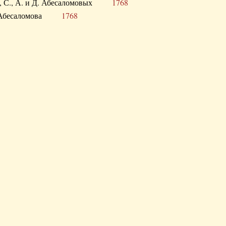
а В., С., А. и Д. Абесаломовых
1768
а И. Абесаломова
1768