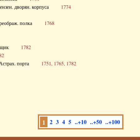
а Пензен. дворян. корпуса
1774
в. Преображ. полка
1768
помещик
1782
82
нга Астрах. порта
1751, 1765, 1782
1
2
3
4
5
..+10
..+50
..+100