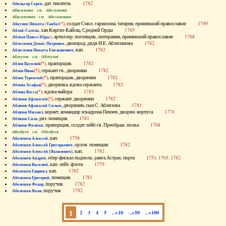
, дат. писатель
1782
Абильгор Серен
Абисаломов см. Абесаломов
Абисаломова см. Абесаломова
(*)
, солдат Смол. гарнизона, татарин, принявший православие
1749
Абкузин Никита (Танба)
, хан Киргиз-Кайсац. Средней Орды
1765
Аблай-Салтан
, артиллер. погонщик, лютеранин, принявший православие
1768
Аблеев Павел (Юрас)
, двоюрод. дядя Н.Е. Аблесимова
1782
Аблесимов Денис Петрович
, кап.
1782
Аблесимов Никита Емельянович
Аблеухов см. Облеухов
(*)
, прапорщик
1782
Аблов Василий
(*)
, сержант гв., дворянин
1782
Аблов Иван
(*)
, прапорщик, дворянин
1782
Аблов Терентий
(*)
, дворянка, вдова сержанта
1782
Аблова Агафья
(*)
, вдова майора
1782
Аблова Васса
(*)
, сержант, дворянин
1782
Аблязов Афанасий
, дворянин, сын С. Аблязова
1781
Аблязов Афанасий Силыч
, корнет, командир эскадрона Пензен. дворян. корпуса
1774
Аблязов Михаил
, ряз. помещик
1781
Аблязов Сила
, прапорщик, солдат лейб-гв. Преображ. полка
1768
Аблязов Филипп
Аболдуев см. Оболдуев
, кап.
1758
Аболешев Алексей
, орлов. помещик
1782
Аболешев Алексей Григорьевич
, кап.
1782
Аболешев Алексей [Яковлевич]
, обер-фискал подполк. ранга Астрах. порта
1751, 1765, 1782
Аболешев Андрей
, кап.-лейт. флота
1779
Аболешев Василий
, кап.
1782
Аболешев Гавриил
, помещик
1782
Аболешев Григорий
, поручик
1782
Аболешев Федор
, поручик
1782
Аболешев Яков
1
2
3
4
5
..+10
..+50
..+100