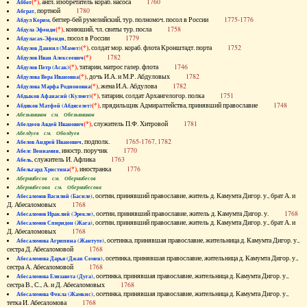
(*)
, англ. изобретатель кораб. насоса
1760
Аббот
, портной
1780
Абграт
, беглер-бей румелийский, тур. полномоч. посол в России
1775-1776
Абдул Керим
(*)
, конюший, чл. свиты тур. посла
1758
Абдула Эфенди
, посол в России
1779
Абдуласах-Эфенди
(*)
, солдат мор. кораб. флота Кронштадт. порта
1752
Абдулов Даниил (Мамет)
(*)
1782
Абдулов Иван Алексеевич
(*)
, татарин, матрос галер. флота
1746
Абдулов Петр (Асак)
(*)
, дочь И.А. и М.Р. Абдуловых
1782
Абдулова Вера Ивановна
(*)
, жена И.А. Абдулова
1782
Абдулова Марфа Родионовна
(*)
, татарин, солдат Архангелогор. полка
1751
Абдыков Афанасий (Кулмет)
(*)
, прядильщик Адмиралтейства, принявший православие
1748
Абдяков Матфей (Абдяселет)
Абезьянинов см. Обезьянинов
(*)
, служитель П.Ф. Хитровой
1781
Абелдеев Авдей Иванович
Абелдуев см. Оболдуев
, подполк.
1765-1767, 1782
Абелов Андрей Иванович
, иностр. поручик
1770
Абелс Вениамин
, служитель И. Афлика
1763
Абель
(*)
, иностранка
1776
Абельгард Христина
Абернибесов см. Обернибесов
Абернибесова см. Обернибесова
, осетин, принявший православие, житель д. Камумта Дигор. у., брат А. и
Абесаломов Василий (Басиле)
Д. Абесаломовых
1768
, осетин, принявший православие, житель д. Камумта Дигор. у.
1768
Абесаломов Ираклий (Эрекле)
, осетин, принявший православие, житель д. Камумта Дигор. у., брат А. и
Абесаломов Спиридон (Жага)
Д. Абесаломовых
1768
, осетинка, принявшая православие, жительница д. Камумта Дигор. у.,
Абесаломова Агрипина (Жантуте)
сестра Д. Абесаломовой
1768
, осетинка, принявшая православие, жительница д. Камумта Дигор. у.,
Абесаломова Дарья (Джан Семен)
сестра А. Абесаломовой
1768
, осетинка, принявшая православие, жительница д. Камумта Дигор. у.,
Абесаломова Елизавета (Дуга)
сестра В., С., А. и Д. Абесаломовых
1768
, осетинка, принявшая православие, жительница д. Камумта Дигор. у.,
Абесаломова Фекла (Жамкис)
тетка И. Абесаломова
1768