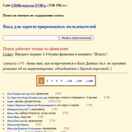
Сайт
СПбВедомости XVIII в.
(1728-1781 гг.)
Поиск по именам по содержанию газеты.
Вход для зарегистрированных пользователей
Поиск работает только по фамилиям
Совет
: Введите первые 2-4 буквы фамилии и нажмите "Искать".
{
записи с
(*)
- даны так, как встречаются в Базе Данных (т.е. не принято
решение об их корректировке, объединении с другой персоной)
}
1
2
3
4
5
..+10
..+50
..+100
, гол. приказчик
1763
[Аа] Хенрик ван дер
, секретарь ученого собрания в г. Гарлеме
1758
Аа [Христиан Карл Хенрик] ван дер
, архиеп. архангелогор.
1734-1736
Аарон
, еп. карел. и ладож.
1728
Аарон [(Еропкин Афанасий Владимирович)]
(*)
, констапель
1782
Абабуров Алексей
, сек.-майор Острогож. гусар. полка
1773
Абаза
, поручик
1782
Абаза Иван
, прапорщик
1779
Абаза Константин
1765
Абаковский Франц
, прапорщик
1781
Абакулов Евдоким Степанович