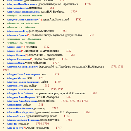
, дворовый М.С. Челеева
1772
Абакумов Влас
, дворовый баронов Строгановых
1768
Абакумов Яков Васильевич
, помещица
1781
Абакумова Авдотья
, жена В.Я. Воейкова
1779
Абакумова Мария Гавриловна
Абалдуев см. также Оболдуев
(*)
, дядя А.А. Запольской
1782
Абалдуев Семен Степанович
Абаленская см. Оболенская
Абалешев см. Аболешев
, рыб. промышленник
1781
Абалишников Егор
(*)
, полковой писарь Каргопол. драгун. полка
1733
Абалыхин Даниил
Абальянинов см. Обольянинов
Абаляшев см. Аболешев
(*)
, помещик
1782
Абарин Иван
(*)
, крестьянин В. Дубровского
1782
Абарин Петр
(*)
, крестьянин В. Дубровского
1782
Абарин Филипп
(*)
, вдова, помещица
1782
Абарина Соломонида
, унтер-лейт. флота
1777
Абаринов Осип
, фурьер лейб-гв. Преображ. полка, сын Н.В. Абатурова
1779, 1781-
Абатуров Алексей Никитич
1782
, кап.
1779
Абатуров Иван Александрович
, кап.
1781
Абатуров Михаил
, майор
1779
Абатуров Никита Васильевич
, сек.-майор
1782
Абатуров Петр
, мичман
1780, 1782
Абатуров Петр Никитич
, дворянин, двоюрод. дядя А.И. Житновой
1780
Абатуров Яков Глебович
, жена П. Абатурова
1782
Абатурова Анна Петровна
, вдова майора
1776, 1779, 1781-1782
Абатурова Анна Семеновна
, рейтар
1781
Абашев Иван
, ротмистр
1782
Абашев Иван Иванович
, [дворовый] человек Е.Л. Чирикова
1766
Абашев Иван Федорович
, вдова мичмана мор. флота
1782
Абашева Мария
, вдова поручика
1768
Абашевская Анна Федоровна
, перс. шах
1734, 1736
Аббас III
(*)
, чл. фр. посольства
1747
Аббе де ла Кур