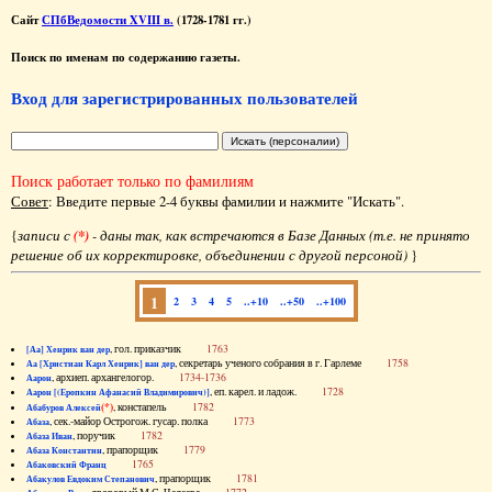
Сайт
СПбВедомости XVIII в.
(1728-1781 гг.)
Поиск по именам по содержанию газеты.
Вход для зарегистрированных пользователей
Поиск работает только по фамилиям
Совет
: Введите первые 2-4 буквы фамилии и нажмите "Искать".
{
записи с
(*)
- даны так, как встречаются в Базе Данных (т.е. не принято
решение об их корректировке, объединении с другой персоной)
}
1
2
3
4
5
..+10
..+50
..+100
, гол. приказчик
1763
[Аа] Хенрик ван дер
, секретарь ученого собрания в г. Гарлеме
1758
Аа [Христиан Карл Хенрик] ван дер
, архиеп. архангелогор.
1734-1736
Аарон
, еп. карел. и ладож.
1728
Аарон [(Еропкин Афанасий Владимирович)]
(*)
, констапель
1782
Абабуров Алексей
, сек.-майор Острогож. гусар. полка
1773
Абаза
, поручик
1782
Абаза Иван
, прапорщик
1779
Абаза Константин
1765
Абаковский Франц
, прапорщик
1781
Абакулов Евдоким Степанович