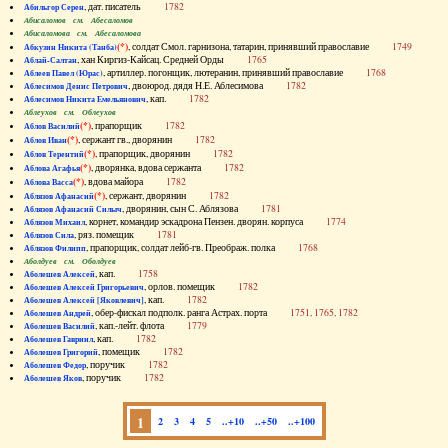
, дат. писатель
1782
Абильгор Серен
Абисаломов см. Абесаломов
Абисаломова см. Абесаломова
(*)
, солдат Смол. гарнизона, татарин, принявший православие
1749
Абкузин Никита (Танба)
, хан Киргиз-Кайсац. Средней Орды
1765
Аблай-Салтан
, артиллер. погонщик, лютеранин, принявший православие
1768
Аблеев Павел (Юрас)
, двоюрод. дядя Н.Е. Аблесимова
1782
Аблесимов Денис Петрович
, кап.
1782
Аблесимов Никита Емельянович
Аблеухов см. Облеухов
(*)
, прапорщик
1782
Аблов Василий
(*)
, сержант гв., дворянин
1782
Аблов Иван
(*)
, прапорщик, дворянин
1782
Аблов Терентий
(*)
, дворянка, вдова сержанта
1782
Аблова Агафья
(*)
, вдова майора
1782
Аблова Васса
(*)
, сержант, дворянин
1782
Аблязов Афанасий
, дворянин, сын С. Аблязова
1781
Аблязов Афанасий Силыч
, корнет, командир эскадрона Пензен. дворян. корпуса
1774
Аблязов Михаил
, ряз. помещик
1781
Аблязов Сила
, прапорщик, солдат лейб-гв. Преображ. полка
1768
Аблязов Филипп
Аболдуев см. Оболдуев
, кап.
1758
Аболешев Алексей
, орлов. помещик
1782
Аболешев Алексей Григорьевич
, кап.
1782
Аболешев Алексей [Яковлевич]
, обер-фискал подполк. ранга Астрах. порта
1751, 1765, 1782
Аболешев Андрей
, кап.-лейт. флота
1779
Аболешев Василий
, кап.
1782
Аболешев Гавриил
, помещик
1782
Аболешев Григорий
, поручик
1782
Аболешев Федор
, поручик
1782
Аболешев Яков
1
2
3
4
5
..+10
..+50
..+100