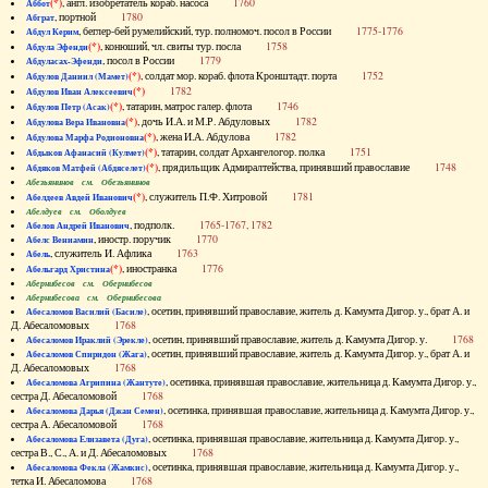
(*)
, англ. изобретатель кораб. насоса
1760
Аббот
, портной
1780
Абграт
, беглер-бей румелийский, тур. полномоч. посол в России
1775-1776
Абдул Керим
(*)
, конюший, чл. свиты тур. посла
1758
Абдула Эфенди
, посол в России
1779
Абдуласах-Эфенди
(*)
, солдат мор. кораб. флота Кронштадт. порта
1752
Абдулов Даниил (Мамет)
(*)
1782
Абдулов Иван Алексеевич
(*)
, татарин, матрос галер. флота
1746
Абдулов Петр (Асак)
(*)
, дочь И.А. и М.Р. Абдуловых
1782
Абдулова Вера Ивановна
(*)
, жена И.А. Абдулова
1782
Абдулова Марфа Родионовна
(*)
, татарин, солдат Архангелогор. полка
1751
Абдыков Афанасий (Кулмет)
(*)
, прядильщик Адмиралтейства, принявший православие
1748
Абдяков Матфей (Абдяселет)
Абезьянинов см. Обезьянинов
(*)
, служитель П.Ф. Хитровой
1781
Абелдеев Авдей Иванович
Абелдуев см. Оболдуев
, подполк.
1765-1767, 1782
Абелов Андрей Иванович
, иностр. поручик
1770
Абелс Вениамин
, служитель И. Афлика
1763
Абель
(*)
, иностранка
1776
Абельгард Христина
Абернибесов см. Обернибесов
Абернибесова см. Обернибесова
, осетин, принявший православие, житель д. Камумта Дигор. у., брат А. и
Абесаломов Василий (Басиле)
Д. Абесаломовых
1768
, осетин, принявший православие, житель д. Камумта Дигор. у.
1768
Абесаломов Ираклий (Эрекле)
, осетин, принявший православие, житель д. Камумта Дигор. у., брат А. и
Абесаломов Спиридон (Жага)
Д. Абесаломовых
1768
, осетинка, принявшая православие, жительница д. Камумта Дигор. у.,
Абесаломова Агрипина (Жантуте)
сестра Д. Абесаломовой
1768
, осетинка, принявшая православие, жительница д. Камумта Дигор. у.,
Абесаломова Дарья (Джан Семен)
сестра А. Абесаломовой
1768
, осетинка, принявшая православие, жительница д. Камумта Дигор. у.,
Абесаломова Елизавета (Дуга)
сестра В., С., А. и Д. Абесаломовых
1768
, осетинка, принявшая православие, жительница д. Камумта Дигор. у.,
Абесаломова Фекла (Жамкис)
тетка И. Абесаломова
1768