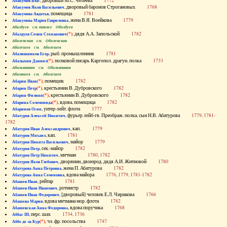
, дворовый М.С. Челеева
1772
Абакумов Влас
, дворовый баронов Строгановых
1768
Абакумов Яков Васильевич
, помещица
1781
Абакумова Авдотья
, жена В.Я. Воейкова
1779
Абакумова Мария Гавриловна
Абалдуев см. также Оболдуев
(*)
, дядя А.А. Запольской
1782
Абалдуев Семен Степанович
Абаленская см. Оболенская
Абалешев см. Аболешев
, рыб. промышленник
1781
Абалишников Егор
(*)
, полковой писарь Каргопол. драгун. полка
1733
Абалыхин Даниил
Абальянинов см. Обольянинов
Абаляшев см. Аболешев
(*)
, помещик
1782
Абарин Иван
(*)
, крестьянин В. Дубровского
1782
Абарин Петр
(*)
, крестьянин В. Дубровского
1782
Абарин Филипп
(*)
, вдова, помещица
1782
Абарина Соломонида
, унтер-лейт. флота
1777
Абаринов Осип
, фурьер лейб-гв. Преображ. полка, сын Н.В. Абатурова
1779, 1781-
Абатуров Алексей Никитич
1782
, кап.
1779
Абатуров Иван Александрович
, кап.
1781
Абатуров Михаил
, майор
1779
Абатуров Никита Васильевич
, сек.-майор
1782
Абатуров Петр
, мичман
1780, 1782
Абатуров Петр Никитич
, дворянин, двоюрод. дядя А.И. Житновой
1780
Абатуров Яков Глебович
, жена П. Абатурова
1782
Абатурова Анна Петровна
, вдова майора
1776, 1779, 1781-1782
Абатурова Анна Семеновна
, рейтар
1781
Абашев Иван
, ротмистр
1782
Абашев Иван Иванович
, [дворовый] человек Е.Л. Чирикова
1766
Абашев Иван Федорович
, вдова мичмана мор. флота
1782
Абашева Мария
, вдова поручика
1768
Абашевская Анна Федоровна
, перс. шах
1734, 1736
Аббас III
(*)
, чл. фр. посольства
1747
Аббе де ла Кур