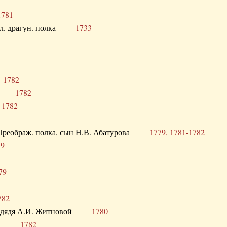
1781
опол. драгун. полка
1733
о
1782
кого
1782
а
1782
в. Преображ. полка, сын Н.В. Абатурова
1779, 1781-1782
79
79
782
од. дядя А.И. Житновой
1780
урова
1782