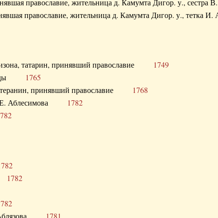
ринявшая православие, жительница д. Камумта Дигор. у., сестр
инявшая православие, жительница д. Камумта Дигор. у., тетк
арнизона, татарин, принявший православие
1749
й Орды
1765
 лютеранин, принявший православие
1768
я Н.Е. Аблесимова
1782
782
1782
та
1782
1782
С. Аблязова
1781