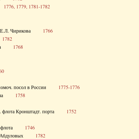
ра
1776, 1779, 1781-1782
век Е.Л. Чирикова
1766
а
1782
учика
1768
60
полномоч. посол в России
1775-1776
 посла
1758
раб. флота Кронштадт. порта
1752
лер. флота
1746
М.Р. Абдуловых
1782