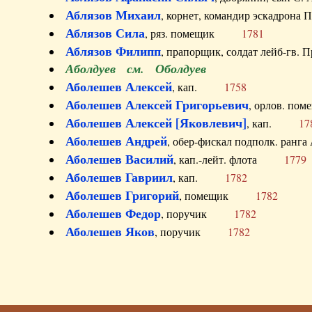
Аблязов Михаил
, корнет, командир эскадрон
Аблязов Сила
, ряз. помещик
1781
Аблязов Филипп
, прапорщик, солдат лейб-г
Аболдуев см. Оболдуев
Аболешев Алексей
, кап.
1758
Аболешев Алексей Григорьевич
, орлов. 
Аболешев Алексей [Яковлевич]
, кап.
17
Аболешев Андрей
, обер-фискал подполк. ра
Аболешев Василий
, кап.-лейт. флота
1779
Аболешев Гавриил
, кап.
1782
Аболешев Григорий
, помещик
1782
Аболешев Федор
, поручик
1782
Аболешев Яков
, поручик
1782