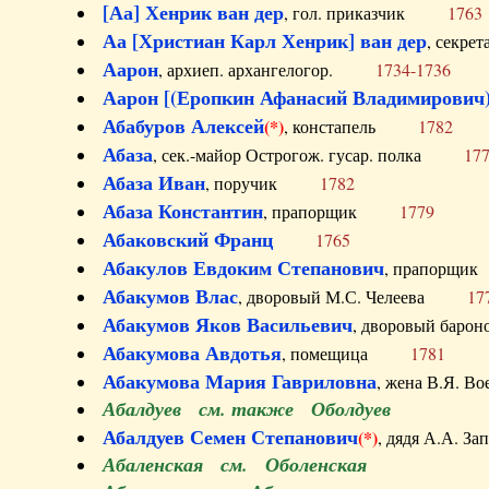
[Аа] Хенрик ван дер
, гол. приказчик
1763
Аа [Христиан Карл Хенрик] ван дер
, секре
Аарон
, архиеп. архангелогор.
1734-1736
Аарон [(Еропкин Афанасий Владимирович)
Абабуров Алексей
(*)
, констапель
1782
Абаза
, сек.-майор Острогож. гусар. полка
17
Абаза Иван
, поручик
1782
Абаза Константин
, прапорщик
1779
Абаковский Франц
1765
Абакулов Евдоким Степанович
, прапор
Абакумов Влас
, дворовый М.С. Челеева
17
Абакумов Яков Васильевич
, дворовый ба
Абакумова Авдотья
, помещица
1781
Абакумова Мария Гавриловна
, жена В.Я.
Абалдуев см. также Оболдуев
Абалдуев Семен Степанович
(*)
, дядя А.А.
Абаленская см. Оболенская