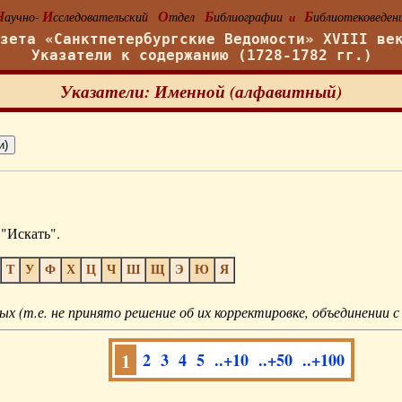
Н
И
О
Б
Б
аучно-
сследовательский
тдел
иблиографии
иблиотековеден
и
азета «Санктпетербургские Ведомости» XVIII ве
Указатели к содержанию (1728-1782 гг.)
Указатели: Именной (алфавитный)
"Искать".
Т
У
Ф
Х
Ц
Ч
Ш
Щ
Э
Ю
Я
ых (т.е. не принято решение об их корректировке, объединении с
1
2
3
4
5
..+10
..+50
..+100