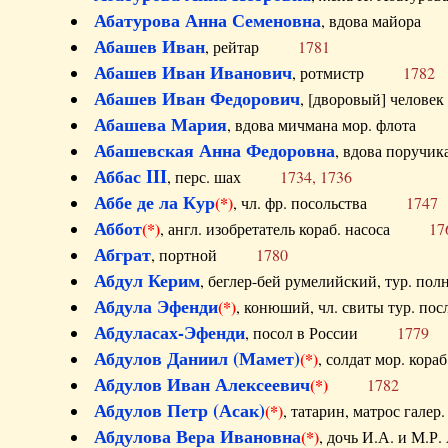
Абатурова Анна Семеновна
, вдова майо
Абашев Иван
, рейтар
1781
Абашев Иван Иванович
, ротмистр
1782
Абашев Иван Федорович
, [дворовый] чело
Абашева Мария
, вдова мичмана мор. флот
Абашевская Анна Федоровна
, вдова пор
Аббас III
, перс. шах
1734, 1736
Аббе де ла Кур
(*)
, чл. фр. посольства
1747
Аббот
(*)
, англ. изобретатель кораб. насоса
17
Абграт
, портной
1780
Абдул Керим
, беглер-бей румелийский, тур. 
Абдула Эфенди
(*)
, конюший, чл. свиты тур.
Абдуласах-Эфенди
, посол в России
1779
Абдулов Даниил (Мамет)
(*)
, солдат мор. ко
Абдулов Иван Алексеевич
(*)
1782
Абдулов Петр (Асак)
(*)
, татарин, матрос га
Абдулова Вера Ивановна
(*)
, дочь И.А. и 