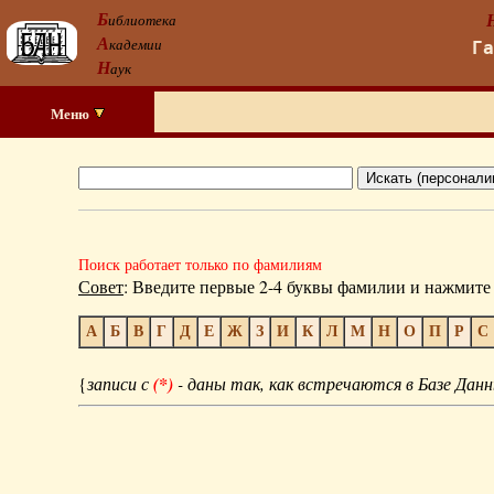
Б
иблиотека
А
кадемии
Г
Н
аук
Меню
Поиск работает только по фамилиям
Совет
: Введите первые 2-4 буквы фамилии и нажмите 
А
Б
В
Г
Д
Е
Ж
З
И
К
Л
М
Н
О
П
Р
С
{
записи с
(*)
- даны так, как встречаются в Базе Данн