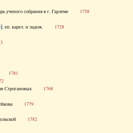
тарь ученого собрания в г. Гарлеме
1758
]
, еп. карел. и ладож.
1728
73
щик
1781
72
ронов Строгановых
1768
 Воейкова
1779
 Запольской
1782