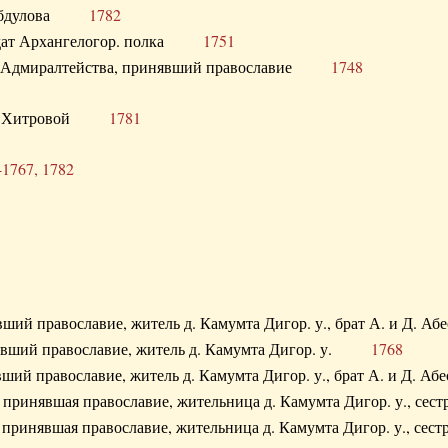
. Абдулова
1782
олдат Архангелогор. полка
1751
к Адмиралтейства, принявший православие
1748
.Ф. Хитровой
1781
-1767, 1782
явший православие, житель д. Камумта Дигор. у., брат А. и 
нявший православие, житель д. Камумта Дигор. у.
1768
явший православие, житель д. Камумта Дигор. у., брат А. и 
а, принявшая православие, жительница д. Камумта Дигор. у.,
а, принявшая православие, жительница д. Камумта Дигор. у.,