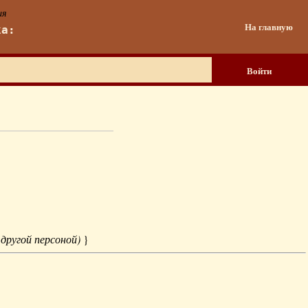
ия
На главную
ка:
Войти
 другой персоной)
}