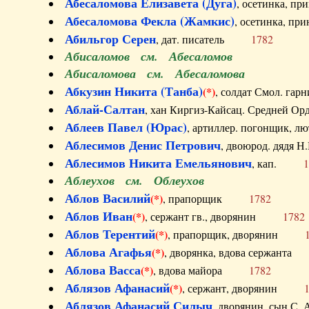
Абесаломова Елизавета (Дуга)
, осетинка, п
Абесаломова Фекла (Жамкис)
, осетинка, пр
Абильгор Серен
, дат. писатель
1782
Абисаломов см. Абесаломов
Абисаломова см. Абесаломова
Абкузин Никита (Танба)
(*)
, солдат Смол. г
Аблай-Салтан
, хан Киргиз-Кайсац. Средне
Аблеев Павел (Юрас)
, артиллер. погонщик,
Аблесимов Денис Петрович
, двоюрод. дяд
Аблесимов Никита Емельянович
, кап.
1
Аблеухов см. Облеухов
Аблов Василий
(*)
, прапорщик
1782
Аблов Иван
(*)
, сержант гв., дворянин
1782
Аблов Терентий
(*)
, прапорщик, дворянин
Аблова Агафья
(*)
, дворянка, вдова сержан
Аблова Васса
(*)
, вдова майора
1782
Аблязов Афанасий
(*)
, сержант, дворянин
Аблязов Афанасий Силыч
, дворянин, сын 