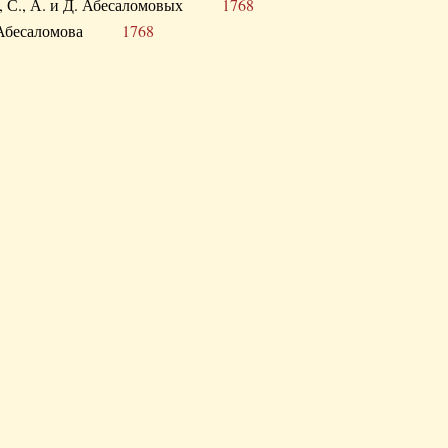
а В., С., А. и Д. Абесаломовых
1768
а И. Абесаломова
1768