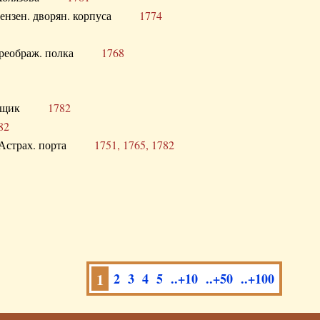
а Пензен. дворян. корпуса
1774
в. Преображ. полка
1768
помещик
1782
82
нга Астрах. порта
1751, 1765, 1782
1
2
3
4
5
..+10
..+50
..+100