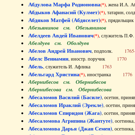
Абдулова Марфа Родионовна
(*)
, жена И.А
Абдыков Афанасий (Кулмет)
(*)
, татарин, с
Абдяков Матфей (Абдяселет)
(*)
, прядильщи
Абезьянинов см. Обезьянинов
Абелдеев Авдей Иванович
(*)
, служитель П
Абелдуев см. Оболдуев
Абелов Андрей Иванович
, подполк.
1765
Абелс Вениамин
, иностр. поручик
1770
Абель
, служитель И. Афлика
1763
Абельгард Христина
(*)
, иностранка
1776
Абернибесов см. Обернибесов
Абернибесова см. Обернибесова
Абесаломов Василий (Басиле)
, осетин, прин
Абесаломов Ираклий (Эрекле)
, осетин, при
Абесаломов Спиридон (Жага)
, осетин, прин
Абесаломова Агрипина (Жантуте)
, осетинк
Абесаломова Дарья (Джан Семен)
, осетинк