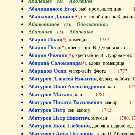
Абалешев см. Аболешев
Абалишников Егор
, рыб. промышленник
Абалыхин Даниил
(*)
, полковой писарь Карг
Абальянинов см. Обольянинов
Абаляшев см. Аболешев
Абарин Иван
(*)
, помещик
1782
Абарин Петр
(*)
, крестьянин В. Дубровског
Абарин Филипп
(*)
, крестьянин В. Дубровс
Абарина Соломонида
(*)
, вдова, помещиц
Абаринов Осип
, унтер-лейт. флота
1777
Абатуров Алексей Никитич
, фурьер лейб-г
Абатуров Иван Александрович
, кап.
17
Абатуров Михаил
, кап.
1781
Абатуров Никита Васильевич
, майор
17
Абатуров Петр
, сек.-майор
1782
Абатуров Петр Никитич
, мичман
1780, 1
Абатуров Яков Глебович
, дворянин, двоюр
Абатурова Анна Петровна
, жена П. Абат