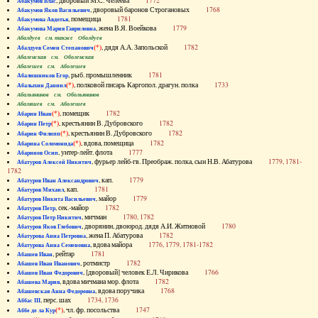
, дворовый М.С. Челеева
1772
Абакумов Влас
, дворовый баронов Строгановых
1768
Абакумов Яков Васильевич
, помещица
1781
Абакумова Авдотья
, жена В.Я. Воейкова
1779
Абакумова Мария Гавриловна
Абалдуев см. также Оболдуев
(*)
, дядя А.А. Запольской
1782
Абалдуев Семен Степанович
Абаленская см. Оболенская
Абалешев см. Аболешев
, рыб. промышленник
1781
Абалишников Егор
(*)
, полковой писарь Каргопол. драгун. полка
1733
Абалыхин Даниил
Абальянинов см. Обольянинов
Абаляшев см. Аболешев
(*)
, помещик
1782
Абарин Иван
(*)
, крестьянин В. Дубровского
1782
Абарин Петр
(*)
, крестьянин В. Дубровского
1782
Абарин Филипп
(*)
, вдова, помещица
1782
Абарина Соломонида
, унтер-лейт. флота
1777
Абаринов Осип
, фурьер лейб-гв. Преображ. полка, сын Н.В. Абатурова
1779, 1781-
Абатуров Алексей Никитич
1782
, кап.
1779
Абатуров Иван Александрович
, кап.
1781
Абатуров Михаил
, майор
1779
Абатуров Никита Васильевич
, сек.-майор
1782
Абатуров Петр
, мичман
1780, 1782
Абатуров Петр Никитич
, дворянин, двоюрод. дядя А.И. Житновой
1780
Абатуров Яков Глебович
, жена П. Абатурова
1782
Абатурова Анна Петровна
, вдова майора
1776, 1779, 1781-1782
Абатурова Анна Семеновна
, рейтар
1781
Абашев Иван
, ротмистр
1782
Абашев Иван Иванович
, [дворовый] человек Е.Л. Чирикова
1766
Абашев Иван Федорович
, вдова мичмана мор. флота
1782
Абашева Мария
, вдова поручика
1768
Абашевская Анна Федоровна
, перс. шах
1734, 1736
Аббас III
(*)
, чл. фр. посольства
1747
Аббе де ла Кур