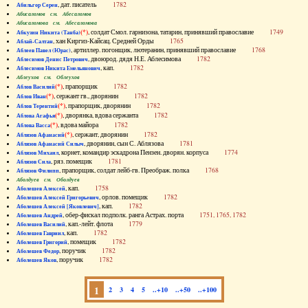
, дат. писатель
1782
Абильгор Серен
Абисаломов см. Абесаломов
Абисаломова см. Абесаломова
(*)
, солдат Смол. гарнизона, татарин, принявший православие
1749
Абкузин Никита (Танба)
, хан Киргиз-Кайсац. Средней Орды
1765
Аблай-Салтан
, артиллер. погонщик, лютеранин, принявший православие
1768
Аблеев Павел (Юрас)
, двоюрод. дядя Н.Е. Аблесимова
1782
Аблесимов Денис Петрович
, кап.
1782
Аблесимов Никита Емельянович
Аблеухов см. Облеухов
(*)
, прапорщик
1782
Аблов Василий
(*)
, сержант гв., дворянин
1782
Аблов Иван
(*)
, прапорщик, дворянин
1782
Аблов Терентий
(*)
, дворянка, вдова сержанта
1782
Аблова Агафья
(*)
, вдова майора
1782
Аблова Васса
(*)
, сержант, дворянин
1782
Аблязов Афанасий
, дворянин, сын С. Аблязова
1781
Аблязов Афанасий Силыч
, корнет, командир эскадрона Пензен. дворян. корпуса
1774
Аблязов Михаил
, ряз. помещик
1781
Аблязов Сила
, прапорщик, солдат лейб-гв. Преображ. полка
1768
Аблязов Филипп
Аболдуев см. Оболдуев
, кап.
1758
Аболешев Алексей
, орлов. помещик
1782
Аболешев Алексей Григорьевич
, кап.
1782
Аболешев Алексей [Яковлевич]
, обер-фискал подполк. ранга Астрах. порта
1751, 1765, 1782
Аболешев Андрей
, кап.-лейт. флота
1779
Аболешев Василий
, кап.
1782
Аболешев Гавриил
, помещик
1782
Аболешев Григорий
, поручик
1782
Аболешев Федор
, поручик
1782
Аболешев Яков
1
2
3
4
5
..+10
..+50
..+100