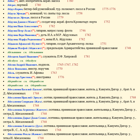
(*)
, англ. изобретатель кораб. насоса
1760
Аббот
, портной
1780
Абграт
, беглер-бей румелийский, тур. полномоч. посол в России
1775-1776
Абдул Керим
(*)
, конюший, чл. свиты тур. посла
1758
Абдула Эфенди
, посол в России
1779
Абдуласах-Эфенди
(*)
, солдат мор. кораб. флота Кронштадт. порта
1752
Абдулов Даниил (Мамет)
(*)
1782
Абдулов Иван Алексеевич
(*)
, татарин, матрос галер. флота
1746
Абдулов Петр (Асак)
(*)
, дочь И.А. и М.Р. Абдуловых
1782
Абдулова Вера Ивановна
(*)
, жена И.А. Абдулова
1782
Абдулова Марфа Родионовна
(*)
, татарин, солдат Архангелогор. полка
1751
Абдыков Афанасий (Кулмет)
(*)
, прядильщик Адмиралтейства, принявший православие
1748
Абдяков Матфей (Абдяселет)
Абезьянинов см. Обезьянинов
(*)
, служитель П.Ф. Хитровой
1781
Абелдеев Авдей Иванович
Абелдуев см. Оболдуев
, подполк.
1765-1767, 1782
Абелов Андрей Иванович
, иностр. поручик
1770
Абелс Вениамин
, служитель И. Афлика
1763
Абель
(*)
, иностранка
1776
Абельгард Христина
Абернибесов см. Обернибесов
Абернибесова см. Обернибесова
, осетин, принявший православие, житель д. Камумта Дигор. у., брат А. и
Абесаломов Василий (Басиле)
Д. Абесаломовых
1768
, осетин, принявший православие, житель д. Камумта Дигор. у.
1768
Абесаломов Ираклий (Эрекле)
, осетин, принявший православие, житель д. Камумта Дигор. у., брат А. и
Абесаломов Спиридон (Жага)
Д. Абесаломовых
1768
, осетинка, принявшая православие, жительница д. Камумта Дигор. у.,
Абесаломова Агрипина (Жантуте)
сестра Д. Абесаломовой
1768
, осетинка, принявшая православие, жительница д. Камумта Дигор. у.,
Абесаломова Дарья (Джан Семен)
сестра А. Абесаломовой
1768
, осетинка, принявшая православие, жительница д. Камумта Дигор. у.,
Абесаломова Елизавета (Дуга)
сестра В., С., А. и Д. Абесаломовых
1768
, осетинка, принявшая православие, жительница д. Камумта Дигор. у.,
Абесаломова Фекла (Жамкис)
тетка И. Абесаломова
1768