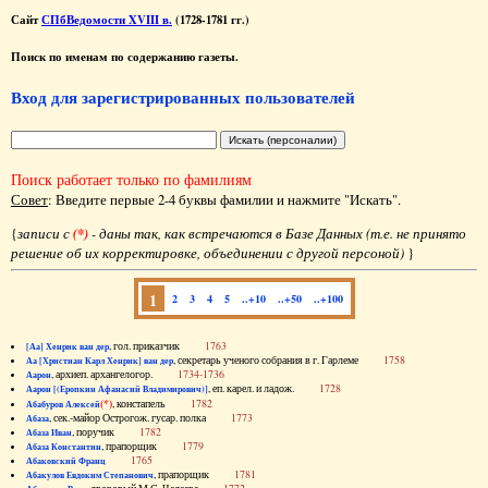
Сайт
СПбВедомости XVIII в.
(1728-1781 гг.)
Поиск по именам по содержанию газеты.
Вход для зарегистрированных пользователей
Поиск работает только по фамилиям
Совет
: Введите первые 2-4 буквы фамилии и нажмите "Искать".
{
записи с
(*)
- даны так, как встречаются в Базе Данных (т.е. не принято
решение об их корректировке, объединении с другой персоной)
}
1
2
3
4
5
..+10
..+50
..+100
, гол. приказчик
1763
[Аа] Хенрик ван дер
, секретарь ученого собрания в г. Гарлеме
1758
Аа [Христиан Карл Хенрик] ван дер
, архиеп. архангелогор.
1734-1736
Аарон
, еп. карел. и ладож.
1728
Аарон [(Еропкин Афанасий Владимирович)]
(*)
, констапель
1782
Абабуров Алексей
, сек.-майор Острогож. гусар. полка
1773
Абаза
, поручик
1782
Абаза Иван
, прапорщик
1779
Абаза Константин
1765
Абаковский Франц
, прапорщик
1781
Абакулов Евдоким Степанович