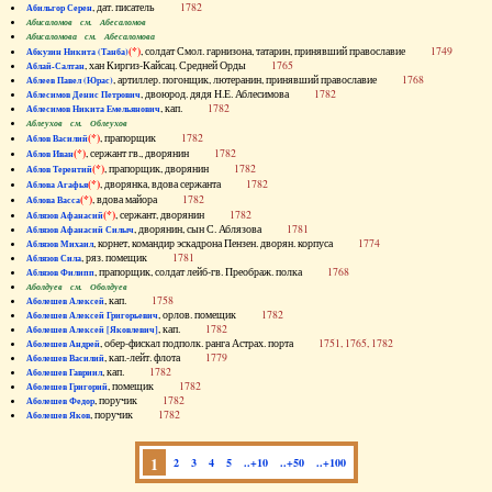
, дат. писатель
1782
Абильгор Серен
Абисаломов см. Абесаломов
Абисаломова см. Абесаломова
(*)
, солдат Смол. гарнизона, татарин, принявший православие
1749
Абкузин Никита (Танба)
, хан Киргиз-Кайсац. Средней Орды
1765
Аблай-Салтан
, артиллер. погонщик, лютеранин, принявший православие
1768
Аблеев Павел (Юрас)
, двоюрод. дядя Н.Е. Аблесимова
1782
Аблесимов Денис Петрович
, кап.
1782
Аблесимов Никита Емельянович
Аблеухов см. Облеухов
(*)
, прапорщик
1782
Аблов Василий
(*)
, сержант гв., дворянин
1782
Аблов Иван
(*)
, прапорщик, дворянин
1782
Аблов Терентий
(*)
, дворянка, вдова сержанта
1782
Аблова Агафья
(*)
, вдова майора
1782
Аблова Васса
(*)
, сержант, дворянин
1782
Аблязов Афанасий
, дворянин, сын С. Аблязова
1781
Аблязов Афанасий Силыч
, корнет, командир эскадрона Пензен. дворян. корпуса
1774
Аблязов Михаил
, ряз. помещик
1781
Аблязов Сила
, прапорщик, солдат лейб-гв. Преображ. полка
1768
Аблязов Филипп
Аболдуев см. Оболдуев
, кап.
1758
Аболешев Алексей
, орлов. помещик
1782
Аболешев Алексей Григорьевич
, кап.
1782
Аболешев Алексей [Яковлевич]
, обер-фискал подполк. ранга Астрах. порта
1751, 1765, 1782
Аболешев Андрей
, кап.-лейт. флота
1779
Аболешев Василий
, кап.
1782
Аболешев Гавриил
, помещик
1782
Аболешев Григорий
, поручик
1782
Аболешев Федор
, поручик
1782
Аболешев Яков
1
2
3
4
5
..+10
..+50
..+100