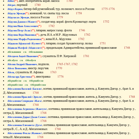
(*)
, англ. изобретатель кораб. насоса
1760
Аббот
, портной
1780
Абграт
, беглер-бей румелийский, тур. полномоч. посол в России
1775-1776
Абдул Керим
(*)
, конюший, чл. свиты тур. посла
1758
Абдула Эфенди
, посол в России
1779
Абдуласах-Эфенди
(*)
, солдат мор. кораб. флота Кронштадт. порта
1752
Абдулов Даниил (Мамет)
(*)
1782
Абдулов Иван Алексеевич
(*)
, татарин, матрос галер. флота
1746
Абдулов Петр (Асак)
(*)
, дочь И.А. и М.Р. Абдуловых
1782
Абдулова Вера Ивановна
(*)
, жена И.А. Абдулова
1782
Абдулова Марфа Родионовна
(*)
, татарин, солдат Архангелогор. полка
1751
Абдыков Афанасий (Кулмет)
(*)
, прядильщик Адмиралтейства, принявший православие
1748
Абдяков Матфей (Абдяселет)
Абезьянинов см. Обезьянинов
(*)
, служитель П.Ф. Хитровой
1781
Абелдеев Авдей Иванович
Абелдуев см. Оболдуев
, подполк.
1765-1767, 1782
Абелов Андрей Иванович
, иностр. поручик
1770
Абелс Вениамин
, служитель И. Афлика
1763
Абель
(*)
, иностранка
1776
Абельгард Христина
Абернибесов см. Обернибесов
Абернибесова см. Обернибесова
, осетин, принявший православие, житель д. Камумта Дигор. у., брат А. и
Абесаломов Василий (Басиле)
Д. Абесаломовых
1768
, осетин, принявший православие, житель д. Камумта Дигор. у.
1768
Абесаломов Ираклий (Эрекле)
, осетин, принявший православие, житель д. Камумта Дигор. у., брат А. и
Абесаломов Спиридон (Жага)
Д. Абесаломовых
1768
, осетинка, принявшая православие, жительница д. Камумта Дигор. у.,
Абесаломова Агрипина (Жантуте)
сестра Д. Абесаломовой
1768
, осетинка, принявшая православие, жительница д. Камумта Дигор. у.,
Абесаломова Дарья (Джан Семен)
сестра А. Абесаломовой
1768
, осетинка, принявшая православие, жительница д. Камумта Дигор. у.,
Абесаломова Елизавета (Дуга)
сестра В., С., А. и Д. Абесаломовых
1768
, осетинка, принявшая православие, жительница д. Камумта Дигор. у.,
Абесаломова Фекла (Жамкис)
тетка И. Абесаломова
1768