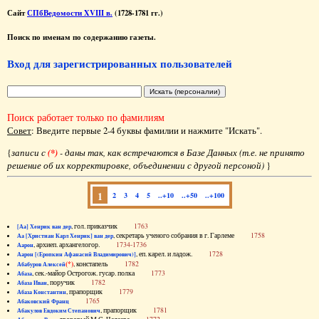
Сайт
СПбВедомости XVIII в.
(1728-1781 гг.)
Поиск по именам по содержанию газеты.
Вход для зарегистрированных пользователей
Поиск работает только по фамилиям
Совет
: Введите первые 2-4 буквы фамилии и нажмите "Искать".
{
записи с
(*)
- даны так, как встречаются в Базе Данных (т.е. не принято
решение об их корректировке, объединении с другой персоной)
}
1
2
3
4
5
..+10
..+50
..+100
, гол. приказчик
1763
[Аа] Хенрик ван дер
, секретарь ученого собрания в г. Гарлеме
1758
Аа [Христиан Карл Хенрик] ван дер
, архиеп. архангелогор.
1734-1736
Аарон
, еп. карел. и ладож.
1728
Аарон [(Еропкин Афанасий Владимирович)]
(*)
, констапель
1782
Абабуров Алексей
, сек.-майор Острогож. гусар. полка
1773
Абаза
, поручик
1782
Абаза Иван
, прапорщик
1779
Абаза Константин
1765
Абаковский Франц
, прапорщик
1781
Абакулов Евдоким Степанович