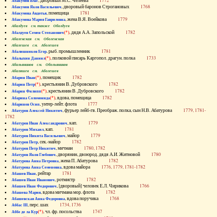
, дворовый М.С. Челеева
1772
Абакумов Влас
, дворовый баронов Строгановых
1768
Абакумов Яков Васильевич
, помещица
1781
Абакумова Авдотья
, жена В.Я. Воейкова
1779
Абакумова Мария Гавриловна
Абалдуев см. также Оболдуев
(*)
, дядя А.А. Запольской
1782
Абалдуев Семен Степанович
Абаленская см. Оболенская
Абалешев см. Аболешев
, рыб. промышленник
1781
Абалишников Егор
(*)
, полковой писарь Каргопол. драгун. полка
1733
Абалыхин Даниил
Абальянинов см. Обольянинов
Абаляшев см. Аболешев
(*)
, помещик
1782
Абарин Иван
(*)
, крестьянин В. Дубровского
1782
Абарин Петр
(*)
, крестьянин В. Дубровского
1782
Абарин Филипп
(*)
, вдова, помещица
1782
Абарина Соломонида
, унтер-лейт. флота
1777
Абаринов Осип
, фурьер лейб-гв. Преображ. полка, сын Н.В. Абатурова
1779, 1781-
Абатуров Алексей Никитич
1782
, кап.
1779
Абатуров Иван Александрович
, кап.
1781
Абатуров Михаил
, майор
1779
Абатуров Никита Васильевич
, сек.-майор
1782
Абатуров Петр
, мичман
1780, 1782
Абатуров Петр Никитич
, дворянин, двоюрод. дядя А.И. Житновой
1780
Абатуров Яков Глебович
, жена П. Абатурова
1782
Абатурова Анна Петровна
, вдова майора
1776, 1779, 1781-1782
Абатурова Анна Семеновна
, рейтар
1781
Абашев Иван
, ротмистр
1782
Абашев Иван Иванович
, [дворовый] человек Е.Л. Чирикова
1766
Абашев Иван Федорович
, вдова мичмана мор. флота
1782
Абашева Мария
, вдова поручика
1768
Абашевская Анна Федоровна
, перс. шах
1734, 1736
Аббас III
(*)
, чл. фр. посольства
1747
Аббе де ла Кур