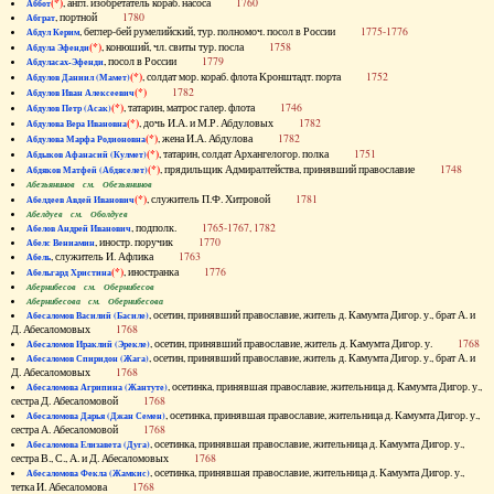
(*)
, англ. изобретатель кораб. насоса
1760
Аббот
, портной
1780
Абграт
, беглер-бей румелийский, тур. полномоч. посол в России
1775-1776
Абдул Керим
(*)
, конюший, чл. свиты тур. посла
1758
Абдула Эфенди
, посол в России
1779
Абдуласах-Эфенди
(*)
, солдат мор. кораб. флота Кронштадт. порта
1752
Абдулов Даниил (Мамет)
(*)
1782
Абдулов Иван Алексеевич
(*)
, татарин, матрос галер. флота
1746
Абдулов Петр (Асак)
(*)
, дочь И.А. и М.Р. Абдуловых
1782
Абдулова Вера Ивановна
(*)
, жена И.А. Абдулова
1782
Абдулова Марфа Родионовна
(*)
, татарин, солдат Архангелогор. полка
1751
Абдыков Афанасий (Кулмет)
(*)
, прядильщик Адмиралтейства, принявший православие
1748
Абдяков Матфей (Абдяселет)
Абезьянинов см. Обезьянинов
(*)
, служитель П.Ф. Хитровой
1781
Абелдеев Авдей Иванович
Абелдуев см. Оболдуев
, подполк.
1765-1767, 1782
Абелов Андрей Иванович
, иностр. поручик
1770
Абелс Вениамин
, служитель И. Афлика
1763
Абель
(*)
, иностранка
1776
Абельгард Христина
Абернибесов см. Обернибесов
Абернибесова см. Обернибесова
, осетин, принявший православие, житель д. Камумта Дигор. у., брат А. и
Абесаломов Василий (Басиле)
Д. Абесаломовых
1768
, осетин, принявший православие, житель д. Камумта Дигор. у.
1768
Абесаломов Ираклий (Эрекле)
, осетин, принявший православие, житель д. Камумта Дигор. у., брат А. и
Абесаломов Спиридон (Жага)
Д. Абесаломовых
1768
, осетинка, принявшая православие, жительница д. Камумта Дигор. у.,
Абесаломова Агрипина (Жантуте)
сестра Д. Абесаломовой
1768
, осетинка, принявшая православие, жительница д. Камумта Дигор. у.,
Абесаломова Дарья (Джан Семен)
сестра А. Абесаломовой
1768
, осетинка, принявшая православие, жительница д. Камумта Дигор. у.,
Абесаломова Елизавета (Дуга)
сестра В., С., А. и Д. Абесаломовых
1768
, осетинка, принявшая православие, жительница д. Камумта Дигор. у.,
Абесаломова Фекла (Жамкис)
тетка И. Абесаломова
1768