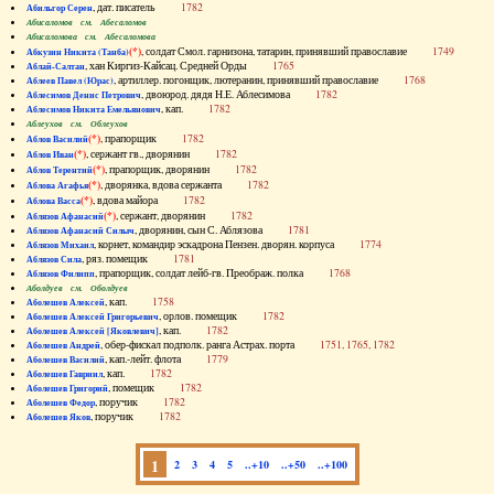
, дат. писатель
1782
Абильгор Серен
Абисаломов см. Абесаломов
Абисаломова см. Абесаломова
(*)
, солдат Смол. гарнизона, татарин, принявший православие
1749
Абкузин Никита (Танба)
, хан Киргиз-Кайсац. Средней Орды
1765
Аблай-Салтан
, артиллер. погонщик, лютеранин, принявший православие
1768
Аблеев Павел (Юрас)
, двоюрод. дядя Н.Е. Аблесимова
1782
Аблесимов Денис Петрович
, кап.
1782
Аблесимов Никита Емельянович
Аблеухов см. Облеухов
(*)
, прапорщик
1782
Аблов Василий
(*)
, сержант гв., дворянин
1782
Аблов Иван
(*)
, прапорщик, дворянин
1782
Аблов Терентий
(*)
, дворянка, вдова сержанта
1782
Аблова Агафья
(*)
, вдова майора
1782
Аблова Васса
(*)
, сержант, дворянин
1782
Аблязов Афанасий
, дворянин, сын С. Аблязова
1781
Аблязов Афанасий Силыч
, корнет, командир эскадрона Пензен. дворян. корпуса
1774
Аблязов Михаил
, ряз. помещик
1781
Аблязов Сила
, прапорщик, солдат лейб-гв. Преображ. полка
1768
Аблязов Филипп
Аболдуев см. Оболдуев
, кап.
1758
Аболешев Алексей
, орлов. помещик
1782
Аболешев Алексей Григорьевич
, кап.
1782
Аболешев Алексей [Яковлевич]
, обер-фискал подполк. ранга Астрах. порта
1751, 1765, 1782
Аболешев Андрей
, кап.-лейт. флота
1779
Аболешев Василий
, кап.
1782
Аболешев Гавриил
, помещик
1782
Аболешев Григорий
, поручик
1782
Аболешев Федор
, поручик
1782
Аболешев Яков
1
2
3
4
5
..+10
..+50
..+100