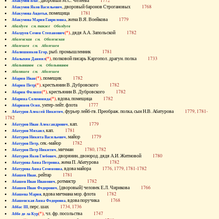
, дворовый М.С. Челеева
1772
Абакумов Влас
, дворовый баронов Строгановых
1768
Абакумов Яков Васильевич
, помещица
1781
Абакумова Авдотья
, жена В.Я. Воейкова
1779
Абакумова Мария Гавриловна
Абалдуев см. также Оболдуев
(*)
, дядя А.А. Запольской
1782
Абалдуев Семен Степанович
Абаленская см. Оболенская
Абалешев см. Аболешев
, рыб. промышленник
1781
Абалишников Егор
(*)
, полковой писарь Каргопол. драгун. полка
1733
Абалыхин Даниил
Абальянинов см. Обольянинов
Абаляшев см. Аболешев
(*)
, помещик
1782
Абарин Иван
(*)
, крестьянин В. Дубровского
1782
Абарин Петр
(*)
, крестьянин В. Дубровского
1782
Абарин Филипп
(*)
, вдова, помещица
1782
Абарина Соломонида
, унтер-лейт. флота
1777
Абаринов Осип
, фурьер лейб-гв. Преображ. полка, сын Н.В. Абатурова
1779, 1781-
Абатуров Алексей Никитич
1782
, кап.
1779
Абатуров Иван Александрович
, кап.
1781
Абатуров Михаил
, майор
1779
Абатуров Никита Васильевич
, сек.-майор
1782
Абатуров Петр
, мичман
1780, 1782
Абатуров Петр Никитич
, дворянин, двоюрод. дядя А.И. Житновой
1780
Абатуров Яков Глебович
, жена П. Абатурова
1782
Абатурова Анна Петровна
, вдова майора
1776, 1779, 1781-1782
Абатурова Анна Семеновна
, рейтар
1781
Абашев Иван
, ротмистр
1782
Абашев Иван Иванович
, [дворовый] человек Е.Л. Чирикова
1766
Абашев Иван Федорович
, вдова мичмана мор. флота
1782
Абашева Мария
, вдова поручика
1768
Абашевская Анна Федоровна
, перс. шах
1734, 1736
Аббас III
(*)
, чл. фр. посольства
1747
Аббе де ла Кур