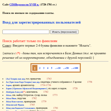
Сайт
СПбВедомости XVIII в.
(1728-1781 гг.)
Поиск по именам по содержанию газеты.
Вход для зарегистрированных пользователей
Поиск работает только по фамилиям
Совет
: Введите первые 2-4 буквы фамилии и нажмите "Искать".
{
записи с
(*)
- даны так, как встречаются в Базе Данных (т.е. не принято
решение об их корректировке, объединении с другой персоной)
}
1
2
3
4
5
..+10
..+50
..+100
, гол. приказчик
1763
[Аа] Хенрик ван дер
, секретарь ученого собрания в г. Гарлеме
1758
Аа [Христиан Карл Хенрик] ван дер
, архиеп. архангелогор.
1734-1736
Аарон
, еп. карел. и ладож.
1728
Аарон [(Еропкин Афанасий Владимирович)]
(*)
, констапель
1782
Абабуров Алексей
, сек.-майор Острогож. гусар. полка
1773
Абаза
, поручик
1782
Абаза Иван
, прапорщик
1779
Абаза Константин
1765
Абаковский Франц
, прапорщик
1781
Абакулов Евдоким Степанович