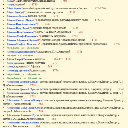
(*)
, англ. изобретатель кораб. насоса
1760
Аббот
, портной
1780
Абграт
, беглер-бей румелийский, тур. полномоч. посол в России
1775-1776
Абдул Керим
(*)
, конюший, чл. свиты тур. посла
1758
Абдула Эфенди
, посол в России
1779
Абдуласах-Эфенди
(*)
, солдат мор. кораб. флота Кронштадт. порта
1752
Абдулов Даниил (Мамет)
(*)
1782
Абдулов Иван Алексеевич
(*)
, татарин, матрос галер. флота
1746
Абдулов Петр (Асак)
(*)
, дочь И.А. и М.Р. Абдуловых
1782
Абдулова Вера Ивановна
(*)
, жена И.А. Абдулова
1782
Абдулова Марфа Родионовна
(*)
, татарин, солдат Архангелогор. полка
1751
Абдыков Афанасий (Кулмет)
(*)
, прядильщик Адмиралтейства, принявший православие
1748
Абдяков Матфей (Абдяселет)
Абезьянинов см. Обезьянинов
(*)
, служитель П.Ф. Хитровой
1781
Абелдеев Авдей Иванович
Абелдуев см. Оболдуев
, подполк.
1765-1767, 1782
Абелов Андрей Иванович
, иностр. поручик
1770
Абелс Вениамин
, служитель И. Афлика
1763
Абель
(*)
, иностранка
1776
Абельгард Христина
Абернибесов см. Обернибесов
Абернибесова см. Обернибесова
, осетин, принявший православие, житель д. Камумта Дигор. у., брат А. и
Абесаломов Василий (Басиле)
Д. Абесаломовых
1768
, осетин, принявший православие, житель д. Камумта Дигор. у.
1768
Абесаломов Ираклий (Эрекле)
, осетин, принявший православие, житель д. Камумта Дигор. у., брат А. и
Абесаломов Спиридон (Жага)
Д. Абесаломовых
1768
, осетинка, принявшая православие, жительница д. Камумта Дигор. у.,
Абесаломова Агрипина (Жантуте)
сестра Д. Абесаломовой
1768
, осетинка, принявшая православие, жительница д. Камумта Дигор. у.,
Абесаломова Дарья (Джан Семен)
сестра А. Абесаломовой
1768
, осетинка, принявшая православие, жительница д. Камумта Дигор. у.,
Абесаломова Елизавета (Дуга)
сестра В., С., А. и Д. Абесаломовых
1768
, осетинка, принявшая православие, жительница д. Камумта Дигор. у.,
Абесаломова Фекла (Жамкис)
тетка И. Абесаломова
1768