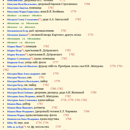
, дворовый М.С. Челеева
1772
Абакумов Влас
, дворовый баронов Строгановых
1768
Абакумов Яков Васильевич
, помещица
1781
Абакумова Авдотья
, жена В.Я. Воейкова
1779
Абакумова Мария Гавриловна
Абалдуев см. также Оболдуев
(*)
, дядя А.А. Запольской
1782
Абалдуев Семен Степанович
Абаленская см. Оболенская
Абалешев см. Аболешев
, рыб. промышленник
1781
Абалишников Егор
(*)
, полковой писарь Каргопол. драгун. полка
1733
Абалыхин Даниил
Абальянинов см. Обольянинов
Абаляшев см. Аболешев
(*)
, помещик
1782
Абарин Иван
(*)
, крестьянин В. Дубровского
1782
Абарин Петр
(*)
, крестьянин В. Дубровского
1782
Абарин Филипп
(*)
, вдова, помещица
1782
Абарина Соломонида
, унтер-лейт. флота
1777
Абаринов Осип
, фурьер лейб-гв. Преображ. полка, сын Н.В. Абатурова
1779, 1781-
Абатуров Алексей Никитич
1782
, кап.
1779
Абатуров Иван Александрович
, кап.
1781
Абатуров Михаил
, майор
1779
Абатуров Никита Васильевич
, сек.-майор
1782
Абатуров Петр
, мичман
1780, 1782
Абатуров Петр Никитич
, дворянин, двоюрод. дядя А.И. Житновой
1780
Абатуров Яков Глебович
, жена П. Абатурова
1782
Абатурова Анна Петровна
, вдова майора
1776, 1779, 1781-1782
Абатурова Анна Семеновна
, рейтар
1781
Абашев Иван
, ротмистр
1782
Абашев Иван Иванович
, [дворовый] человек Е.Л. Чирикова
1766
Абашев Иван Федорович
, вдова мичмана мор. флота
1782
Абашева Мария
, вдова поручика
1768
Абашевская Анна Федоровна
, перс. шах
1734, 1736
Аббас III
(*)
, чл. фр. посольства
1747
Аббе де ла Кур