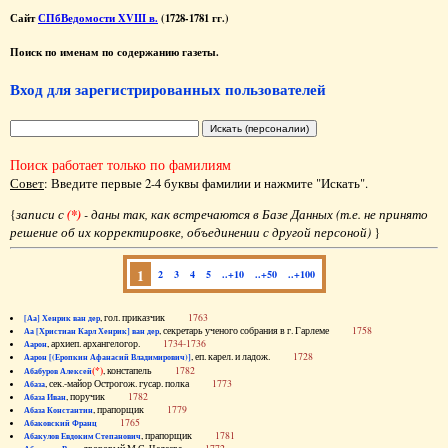
Сайт
СПбВедомости XVIII в.
(1728-1781 гг.)
Поиск по именам по содержанию газеты.
Вход для зарегистрированных пользователей
Поиск работает только по фамилиям
Совет
: Введите первые 2-4 буквы фамилии и нажмите "Искать".
{
записи с
(*)
- даны так, как встречаются в Базе Данных (т.е. не принято
решение об их корректировке, объединении с другой персоной)
}
1
2
3
4
5
..+10
..+50
..+100
, гол. приказчик
1763
[Аа] Хенрик ван дер
, секретарь ученого собрания в г. Гарлеме
1758
Аа [Христиан Карл Хенрик] ван дер
, архиеп. архангелогор.
1734-1736
Аарон
, еп. карел. и ладож.
1728
Аарон [(Еропкин Афанасий Владимирович)]
(*)
, констапель
1782
Абабуров Алексей
, сек.-майор Острогож. гусар. полка
1773
Абаза
, поручик
1782
Абаза Иван
, прапорщик
1779
Абаза Константин
1765
Абаковский Франц
, прапорщик
1781
Абакулов Евдоким Степанович