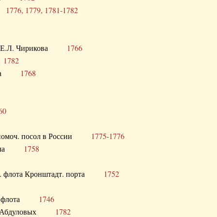
ра
1776, 1779, 1781-1782
век Е.Л. Чирикова
1766
а
1782
учика
1768
60
полномоч. посол в России
1775-1776
 посла
1758
раб. флота Кронштадт. порта
1752
лер. флота
1746
М.Р. Абдуловых
1782