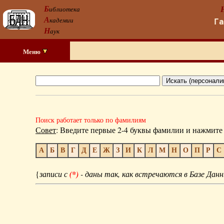
Б
иблиотека
А
кадемии
Г
Н
аук
Меню
Поиск работает только по фамилиям
Совет
: Введите первые 2-4 буквы фамилии и нажмите 
А
Б
В
Г
Д
Е
Ж
З
И
К
Л
М
Н
О
П
Р
С
{
записи с
(*)
- даны так, как встречаются в Базе Данн