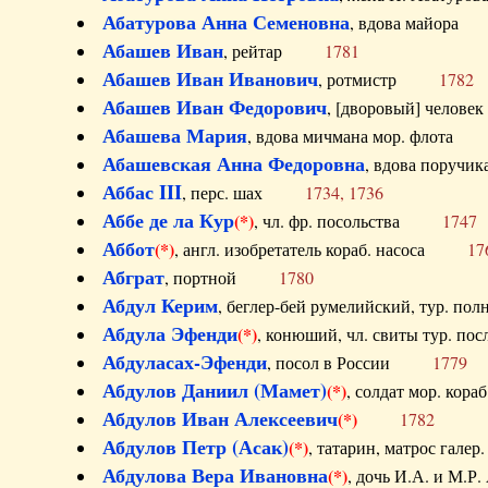
Абатурова Анна Семеновна
, вдова майо
Абашев Иван
, рейтар
1781
Абашев Иван Иванович
, ротмистр
1782
Абашев Иван Федорович
, [дворовый] чело
Абашева Мария
, вдова мичмана мор. флот
Абашевская Анна Федоровна
, вдова пор
Аббас III
, перс. шах
1734, 1736
Аббе де ла Кур
(*)
, чл. фр. посольства
1747
Аббот
(*)
, англ. изобретатель кораб. насоса
17
Абграт
, портной
1780
Абдул Керим
, беглер-бей румелийский, тур. 
Абдула Эфенди
(*)
, конюший, чл. свиты тур.
Абдуласах-Эфенди
, посол в России
1779
Абдулов Даниил (Мамет)
(*)
, солдат мор. ко
Абдулов Иван Алексеевич
(*)
1782
Абдулов Петр (Асак)
(*)
, татарин, матрос га
Абдулова Вера Ивановна
(*)
, дочь И.А. и 