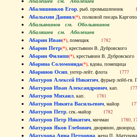
Абалешев см. Аболешев
Абалишников Егор
, рыб. промышленник
Абалыхин Даниил
(*)
, полковой писарь Карг
Абальянинов см. Обольянинов
Абаляшев см. Аболешев
Абарин Иван
(*)
, помещик
1782
Абарин Петр
(*)
, крестьянин В. Дубровског
Абарин Филипп
(*)
, крестьянин В. Дубровс
Абарина Соломонида
(*)
, вдова, помещиц
Абаринов Осип
, унтер-лейт. флота
1777
Абатуров Алексей Никитич
, фурьер лейб-г
Абатуров Иван Александрович
, кап.
17
Абатуров Михаил
, кап.
1781
Абатуров Никита Васильевич
, майор
17
Абатуров Петр
, сек.-майор
1782
Абатуров Петр Никитич
, мичман
1780, 1
Абатуров Яков Глебович
, дворянин, двоюр
Абатурова Анна Петровна
, жена П. Абат