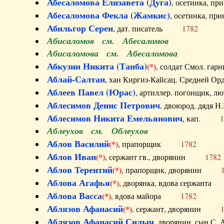
Абесаломова Елизавета (Дуга)
, осетинка, п
Абесаломова Фекла (Жамкис)
, осетинка, пр
Абильгор Серен
, дат. писатель
1782
Абисаломов см. Абесаломов
Абисаломова см. Абесаломова
Абкузин Никита (Танба)
(*)
, солдат Смол. г
Аблай-Салтан
, хан Киргиз-Кайсац. Средне
Аблеев Павел (Юрас)
, артиллер. погонщик,
Аблесимов Денис Петрович
, двоюрод. дяд
Аблесимов Никита Емельянович
, кап.
1
Аблеухов см. Облеухов
Аблов Василий
(*)
, прапорщик
1782
Аблов Иван
(*)
, сержант гв., дворянин
1782
Аблов Терентий
(*)
, прапорщик, дворянин
Аблова Агафья
(*)
, дворянка, вдова сержан
Аблова Васса
(*)
, вдова майора
1782
Аблязов Афанасий
(*)
, сержант, дворянин
Аблязов Афанасий Силыч
, дворянин, сын 