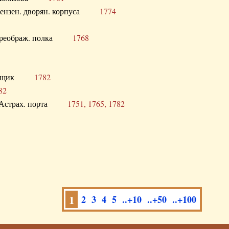
а Пензен. дворян. корпуса
1774
в. Преображ. полка
1768
помещик
1782
82
нга Астрах. порта
1751, 1765, 1782
1
2
3
4
5
..+10
..+50
..+100