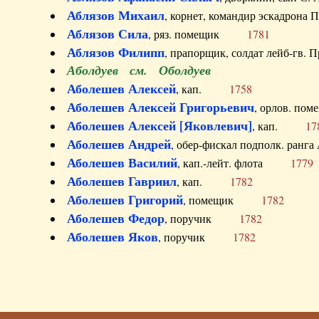
Аблязов Михаил
, корнет, командир эскадрон
Аблязов Сила
, ряз. помещик
1781
Аблязов Филипп
, прапорщик, солдат лейб-г
Аболдуев см. Оболдуев
Аболешев Алексей
, кап.
1758
Аболешев Алексей Григорьевич
, орлов. 
Аболешев Алексей [Яковлевич]
, кап.
17
Аболешев Андрей
, обер-фискал подполк. ра
Аболешев Василий
, кап.-лейт. флота
1779
Аболешев Гавриил
, кап.
1782
Аболешев Григорий
, помещик
1782
Аболешев Федор
, поручик
1782
Аболешев Яков
, поручик
1782