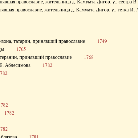
ринявшая православие, жительница д. Камумта Дигор. у., сестр
инявшая православие, жительница д. Камумта Дигор. у., тетк
арнизона, татарин, принявший православие
1749
й Орды
1765
 лютеранин, принявший православие
1768
я Н.Е. Аблесимова
1782
782
1782
та
1782
1782
С. Аблязова
1781