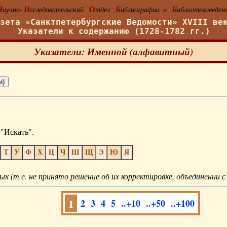
Н
И
О
Б
Б
аучно-
сследовательский
тдел
иблиографии
иблиотековеден
и
азета «Санктпетербургские Ведомости» XVIII ве
Указатели к содержанию (1728-1782 гг.)
Указатели: Именной (алфавитный)
"Искать".
Т
У
Ф
Х
Ц
Ч
Ш
Щ
Э
Ю
Я
ых (т.е. не принято решение об их корректировке, объединении с
1
2
3
4
5
..+10
..+50
..+100