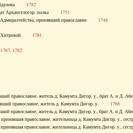
. Абдулова
1782
олдат Архангелогор. полка
1751
к Адмиралтейства, принявший православие
1748
.Ф. Хитровой
1781
-1767, 1782
явший православие, житель д. Камумта Дигор. у., брат А. и 
нявший православие, житель д. Камумта Дигор. у.
1768
явший православие, житель д. Камумта Дигор. у., брат А. и 
а, принявшая православие, жительница д. Камумта Дигор. у.,
а, принявшая православие, жительница д. Камумта Дигор. у.,