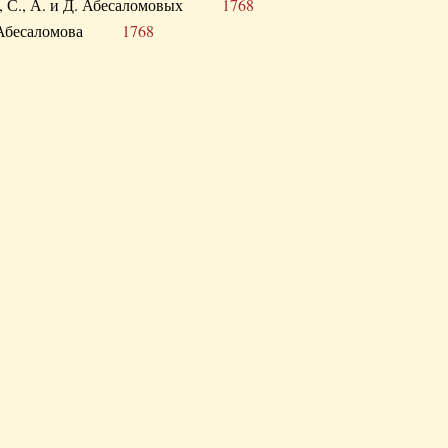
а В., С., А. и Д. Абесаломовых
1768
а И. Абесаломова
1768