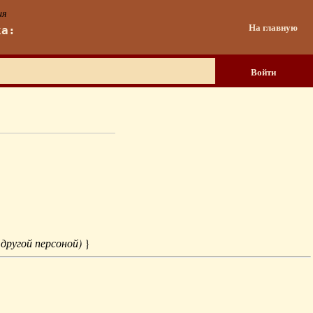
ия
На главную
ка:
Войти
 другой персоной)
}