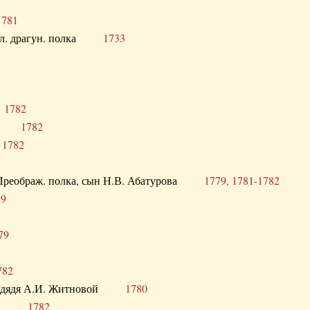
1781
опол. драгун. полка
1733
о
1782
кого
1782
а
1782
в. Преображ. полка, сын Н.В. Абатурова
1779, 1781-1782
79
79
782
од. дядя А.И. Житновой
1780
урова
1782