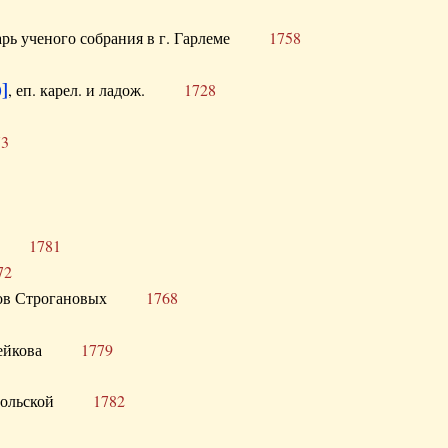
тарь ученого собрания в г. Гарлеме
1758
]
, еп. карел. и ладож.
1728
73
щик
1781
72
ронов Строгановых
1768
 Воейкова
1779
 Запольской
1782