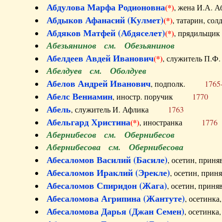
Абдулова Марфа Родионовна
(*)
, жена И.А
Абдыков Афанасий (Кулмет)
(*)
, татарин, с
Абдяков Матфей (Абдяселет)
(*)
, прядильщи
Абезьянинов см. Обезьянинов
Абелдеев Авдей Иванович
(*)
, служитель П
Абелдуев см. Оболдуев
Абелов Андрей Иванович
, подполк.
1765
Абелс Вениамин
, иностр. поручик
1770
Абель
, служитель И. Афлика
1763
Абельгард Христина
(*)
, иностранка
1776
Абернибесов см. Обернибесов
Абернибесова см. Обернибесова
Абесаломов Василий (Басиле)
, осетин, прин
Абесаломов Ираклий (Эрекле)
, осетин, при
Абесаломов Спиридон (Жага)
, осетин, прин
Абесаломова Агрипина (Жантуте)
, осетинк
Абесаломова Дарья (Джан Семен)
, осетинк