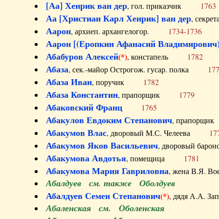
[Аа] Хенрик ван дер
, гол. приказчик
1763
Аа [Христиан Карл Хенрик] ван дер
, секре
Аарон
, архиеп. архангелогор.
1734-1736
Аарон [(Еропкин Афанасий Владимирович)
Абабуров Алексей
(*)
, констапель
1782
Абаза
, сек.-майор Острогож. гусар. полка
17
Абаза Иван
, поручик
1782
Абаза Константин
, прапорщик
1779
Абаковский Франц
1765
Абакулов Евдоким Степанович
, прапор
Абакумов Влас
, дворовый М.С. Челеева
17
Абакумов Яков Васильевич
, дворовый ба
Абакумова Авдотья
, помещица
1781
Абакумова Мария Гавриловна
, жена В.Я.
Абалдуев см. также Оболдуев
Абалдуев Семен Степанович
(*)
, дядя А.А.
Абаленская см. Оболенская