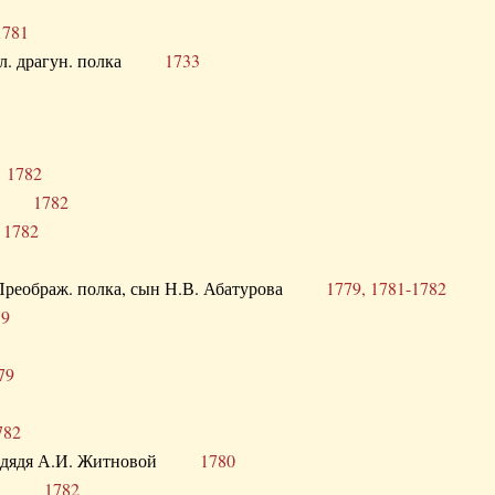
1781
опол. драгун. полка
1733
о
1782
кого
1782
а
1782
в. Преображ. полка, сын Н.В. Абатурова
1779, 1781-1782
79
79
782
од. дядя А.И. Житновой
1780
урова
1782