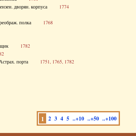
а Пензен. дворян. корпуса
1774
в. Преображ. полка
1768
помещик
1782
82
нга Астрах. порта
1751, 1765, 1782
1
2
3
4
5
..+10
..+50
..+100