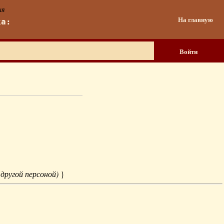
ия
На главную
ка:
Войти
 другой персоной)
}