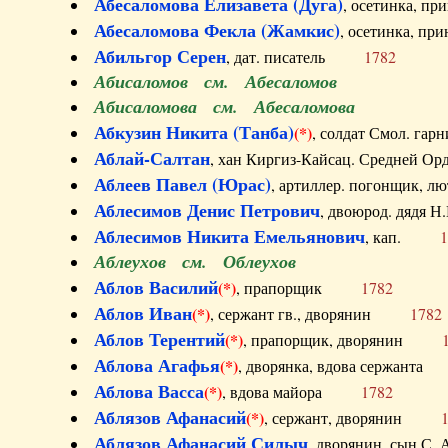
Абесаломова Елизавета (Дуга)
, осетинка, п
Абесаломова Фекла (Жамкис)
, осетинка, пр
Абильгор Серен
, дат. писатель
1782
Абисаломов см. Абесаломов
Абисаломова см. Абесаломова
Абкузин Никита (Танба)
(*)
, солдат Смол. г
Аблай-Салтан
, хан Киргиз-Кайсац. Средне
Аблеев Павел (Юрас)
, артиллер. погонщик,
Аблесимов Денис Петрович
, двоюрод. дяд
Аблесимов Никита Емельянович
, кап.
1
Аблеухов см. Облеухов
Аблов Василий
(*)
, прапорщик
1782
Аблов Иван
(*)
, сержант гв., дворянин
1782
Аблов Терентий
(*)
, прапорщик, дворянин
Аблова Агафья
(*)
, дворянка, вдова сержан
Аблова Васса
(*)
, вдова майора
1782
Аблязов Афанасий
(*)
, сержант, дворянин
Аблязов Афанасий Силыч
, дворянин, сын 