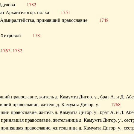
. Абдулова
1782
олдат Архангелогор. полка
1751
к Адмиралтейства, принявший православие
1748
.Ф. Хитровой
1781
-1767, 1782
явший православие, житель д. Камумта Дигор. у., брат А. и 
нявший православие, житель д. Камумта Дигор. у.
1768
явший православие, житель д. Камумта Дигор. у., брат А. и 
а, принявшая православие, жительница д. Камумта Дигор. у.,
а, принявшая православие, жительница д. Камумта Дигор. у.,