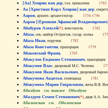
[Аа] Хенрик ван дер
, гол. приказчик
1763
Аа [Христиан Карл Хенрик] ван дер
, секре
Аарон
, архиеп. архангелогор.
1734-1736
Аарон [(Еропкин Афанасий Владимирович)
Абабуров Алексей
(*)
, констапель
1782
Абаза
, сек.-майор Острогож. гусар. полка
17
Абаза Иван
, поручик
1782
Абаза Константин
, прапорщик
1779
Абаковский Франц
1765
Абакулов Евдоким Степанович
, прапор
Абакумов Влас
, дворовый М.С. Челеева
17
Абакумов Яков Васильевич
, дворовый ба
Абакумова Авдотья
, помещица
1781
Абакумова Мария Гавриловна
, жена В.Я.
Абалдуев см. также Оболдуев
Абалдуев Семен Степанович
(*)
, дядя А.А.
Абаленская см. Оболенская