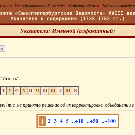
Н
И
О
Б
Б
аучно-
сследовательский
тдел
иблиографии
иблиотековеден
и
азета «Санктпетербургские Ведомости» XVIII ве
Указатели к содержанию (1728-1782 гг.)
Указатели: Именной (алфавитный)
"Искать".
Т
У
Ф
Х
Ц
Ч
Ш
Щ
Э
Ю
Я
ых (т.е. не принято решение об их корректировке, объединении с
1
2
3
4
5
..+10
..+50
..+100