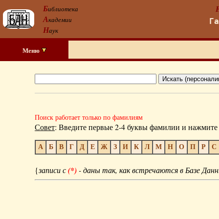
Б
иблиотека
А
кадемии
Г
Н
аук
Меню
Поиск работает только по фамилиям
Совет
: Введите первые 2-4 буквы фамилии и нажмите 
А
Б
В
Г
Д
Е
Ж
З
И
К
Л
М
Н
О
П
Р
С
{
записи с
(*)
- даны так, как встречаются в Базе Данн