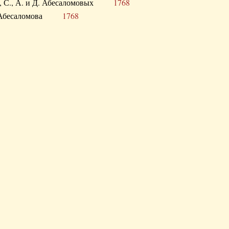
а В., С., А. и Д. Абесаломовых
1768
а И. Абесаломова
1768