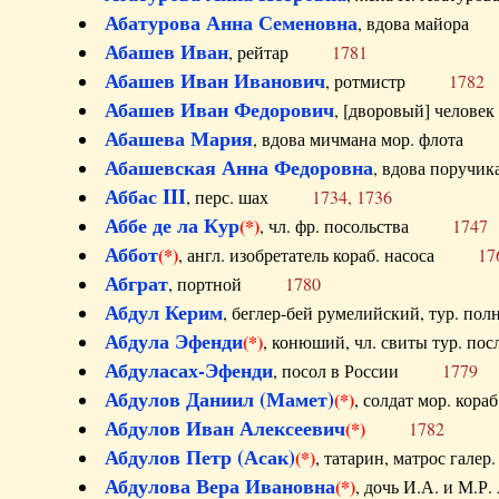
Абатурова Анна Семеновна
, вдова майо
Абашев Иван
, рейтар
1781
Абашев Иван Иванович
, ротмистр
1782
Абашев Иван Федорович
, [дворовый] чело
Абашева Мария
, вдова мичмана мор. флот
Абашевская Анна Федоровна
, вдова пор
Аббас III
, перс. шах
1734, 1736
Аббе де ла Кур
(*)
, чл. фр. посольства
1747
Аббот
(*)
, англ. изобретатель кораб. насоса
17
Абграт
, портной
1780
Абдул Керим
, беглер-бей румелийский, тур. 
Абдула Эфенди
(*)
, конюший, чл. свиты тур.
Абдуласах-Эфенди
, посол в России
1779
Абдулов Даниил (Мамет)
(*)
, солдат мор. ко
Абдулов Иван Алексеевич
(*)
1782
Абдулов Петр (Асак)
(*)
, татарин, матрос га
Абдулова Вера Ивановна
(*)
, дочь И.А. и 