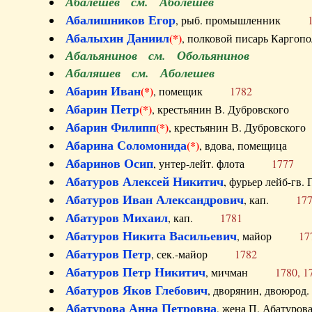
Абалешев см. Аболешев
Абалишников Егор
, рыб. промышленник
Абалыхин Даниил
(*)
, полковой писарь Карг
Абальянинов см. Обольянинов
Абаляшев см. Аболешев
Абарин Иван
(*)
, помещик
1782
Абарин Петр
(*)
, крестьянин В. Дубровског
Абарин Филипп
(*)
, крестьянин В. Дубровс
Абарина Соломонида
(*)
, вдова, помещиц
Абаринов Осип
, унтер-лейт. флота
1777
Абатуров Алексей Никитич
, фурьер лейб-г
Абатуров Иван Александрович
, кап.
17
Абатуров Михаил
, кап.
1781
Абатуров Никита Васильевич
, майор
17
Абатуров Петр
, сек.-майор
1782
Абатуров Петр Никитич
, мичман
1780, 1
Абатуров Яков Глебович
, дворянин, двоюр
Абатурова Анна Петровна
, жена П. Абат