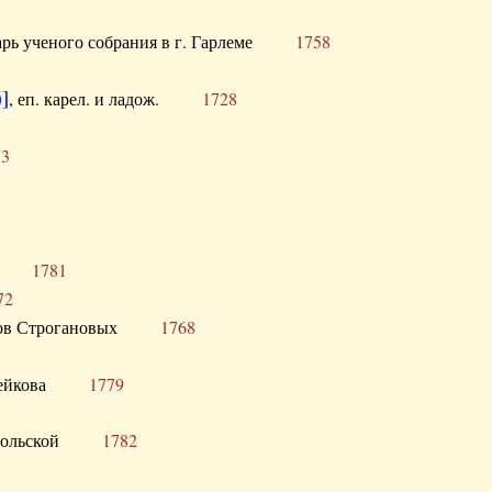
тарь ученого собрания в г. Гарлеме
1758
]
, еп. карел. и ладож.
1728
73
щик
1781
72
ронов Строгановых
1768
 Воейкова
1779
 Запольской
1782