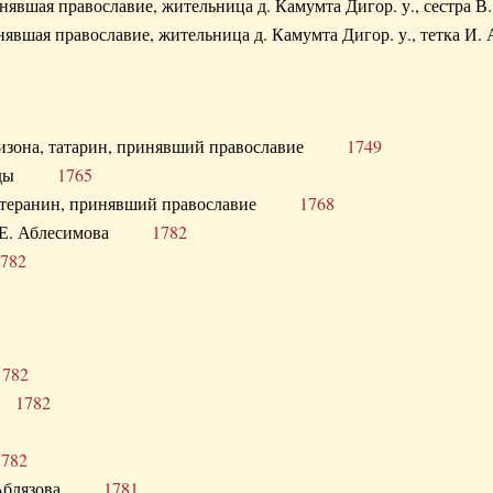
ринявшая православие, жительница д. Камумта Дигор. у., сестр
инявшая православие, жительница д. Камумта Дигор. у., тетк
арнизона, татарин, принявший православие
1749
й Орды
1765
 лютеранин, принявший православие
1768
я Н.Е. Аблесимова
1782
782
1782
та
1782
1782
С. Аблязова
1781