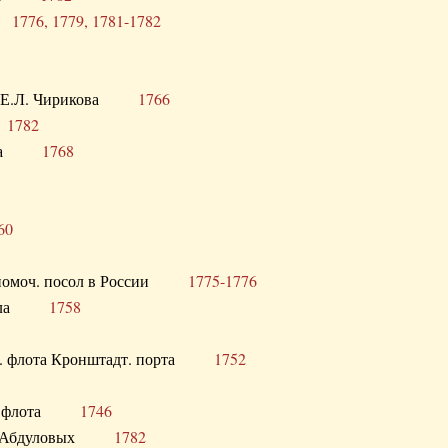
ра
1776, 1779, 1781-1782
век Е.Л. Чирикова
1766
а
1782
учика
1768
60
полномоч. посол в России
1775-1776
 посла
1758
раб. флота Кронштадт. порта
1752
лер. флота
1746
М.Р. Абдуловых
1782