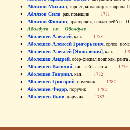
Аблязов Михаил
, корнет, командир эскадрон
Аблязов Сила
, ряз. помещик
1781
Аблязов Филипп
, прапорщик, солдат лейб-г
Аболдуев см. Оболдуев
Аболешев Алексей
, кап.
1758
Аболешев Алексей Григорьевич
, орлов. 
Аболешев Алексей [Яковлевич]
, кап.
17
Аболешев Андрей
, обер-фискал подполк. ра
Аболешев Василий
, кап.-лейт. флота
1779
Аболешев Гавриил
, кап.
1782
Аболешев Григорий
, помещик
1782
Аболешев Федор
, поручик
1782
Аболешев Яков
, поручик
1782