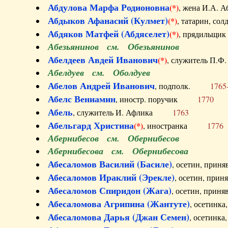
Абдулова Марфа Родионовна
(*)
, жена И.А
Абдыков Афанасий (Кулмет)
(*)
, татарин, с
Абдяков Матфей (Абдяселет)
(*)
, прядильщи
Абезьянинов см. Обезьянинов
Абелдеев Авдей Иванович
(*)
, служитель П
Абелдуев см. Оболдуев
Абелов Андрей Иванович
, подполк.
1765
Абелс Вениамин
, иностр. поручик
1770
Абель
, служитель И. Афлика
1763
Абельгард Христина
(*)
, иностранка
1776
Абернибесов см. Обернибесов
Абернибесова см. Обернибесова
Абесаломов Василий (Басиле)
, осетин, прин
Абесаломов Ираклий (Эрекле)
, осетин, при
Абесаломов Спиридон (Жага)
, осетин, прин
Абесаломова Агрипина (Жантуте)
, осетинк
Абесаломова Дарья (Джан Семен)
, осетинк