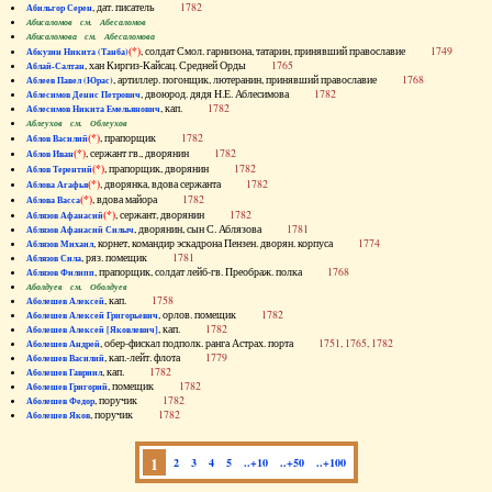
, дат. писатель
1782
Абильгор Серен
Абисаломов см. Абесаломов
Абисаломова см. Абесаломова
(*)
, солдат Смол. гарнизона, татарин, принявший православие
1749
Абкузин Никита (Танба)
, хан Киргиз-Кайсац. Средней Орды
1765
Аблай-Салтан
, артиллер. погонщик, лютеранин, принявший православие
1768
Аблеев Павел (Юрас)
, двоюрод. дядя Н.Е. Аблесимова
1782
Аблесимов Денис Петрович
, кап.
1782
Аблесимов Никита Емельянович
Аблеухов см. Облеухов
(*)
, прапорщик
1782
Аблов Василий
(*)
, сержант гв., дворянин
1782
Аблов Иван
(*)
, прапорщик, дворянин
1782
Аблов Терентий
(*)
, дворянка, вдова сержанта
1782
Аблова Агафья
(*)
, вдова майора
1782
Аблова Васса
(*)
, сержант, дворянин
1782
Аблязов Афанасий
, дворянин, сын С. Аблязова
1781
Аблязов Афанасий Силыч
, корнет, командир эскадрона Пензен. дворян. корпуса
1774
Аблязов Михаил
, ряз. помещик
1781
Аблязов Сила
, прапорщик, солдат лейб-гв. Преображ. полка
1768
Аблязов Филипп
Аболдуев см. Оболдуев
, кап.
1758
Аболешев Алексей
, орлов. помещик
1782
Аболешев Алексей Григорьевич
, кап.
1782
Аболешев Алексей [Яковлевич]
, обер-фискал подполк. ранга Астрах. порта
1751, 1765, 1782
Аболешев Андрей
, кап.-лейт. флота
1779
Аболешев Василий
, кап.
1782
Аболешев Гавриил
, помещик
1782
Аболешев Григорий
, поручик
1782
Аболешев Федор
, поручик
1782
Аболешев Яков
1
2
3
4
5
..+10
..+50
..+100