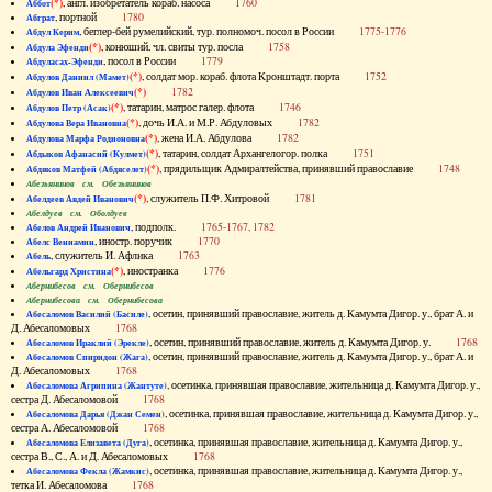
(*)
, англ. изобретатель кораб. насоса
1760
Аббот
, портной
1780
Абграт
, беглер-бей румелийский, тур. полномоч. посол в России
1775-1776
Абдул Керим
(*)
, конюший, чл. свиты тур. посла
1758
Абдула Эфенди
, посол в России
1779
Абдуласах-Эфенди
(*)
, солдат мор. кораб. флота Кронштадт. порта
1752
Абдулов Даниил (Мамет)
(*)
1782
Абдулов Иван Алексеевич
(*)
, татарин, матрос галер. флота
1746
Абдулов Петр (Асак)
(*)
, дочь И.А. и М.Р. Абдуловых
1782
Абдулова Вера Ивановна
(*)
, жена И.А. Абдулова
1782
Абдулова Марфа Родионовна
(*)
, татарин, солдат Архангелогор. полка
1751
Абдыков Афанасий (Кулмет)
(*)
, прядильщик Адмиралтейства, принявший православие
1748
Абдяков Матфей (Абдяселет)
Абезьянинов см. Обезьянинов
(*)
, служитель П.Ф. Хитровой
1781
Абелдеев Авдей Иванович
Абелдуев см. Оболдуев
, подполк.
1765-1767, 1782
Абелов Андрей Иванович
, иностр. поручик
1770
Абелс Вениамин
, служитель И. Афлика
1763
Абель
(*)
, иностранка
1776
Абельгард Христина
Абернибесов см. Обернибесов
Абернибесова см. Обернибесова
, осетин, принявший православие, житель д. Камумта Дигор. у., брат А. и
Абесаломов Василий (Басиле)
Д. Абесаломовых
1768
, осетин, принявший православие, житель д. Камумта Дигор. у.
1768
Абесаломов Ираклий (Эрекле)
, осетин, принявший православие, житель д. Камумта Дигор. у., брат А. и
Абесаломов Спиридон (Жага)
Д. Абесаломовых
1768
, осетинка, принявшая православие, жительница д. Камумта Дигор. у.,
Абесаломова Агрипина (Жантуте)
сестра Д. Абесаломовой
1768
, осетинка, принявшая православие, жительница д. Камумта Дигор. у.,
Абесаломова Дарья (Джан Семен)
сестра А. Абесаломовой
1768
, осетинка, принявшая православие, жительница д. Камумта Дигор. у.,
Абесаломова Елизавета (Дуга)
сестра В., С., А. и Д. Абесаломовых
1768
, осетинка, принявшая православие, жительница д. Камумта Дигор. у.,
Абесаломова Фекла (Жамкис)
тетка И. Абесаломова
1768