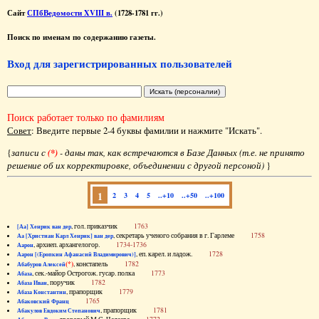
Сайт
СПбВедомости XVIII в.
(1728-1781 гг.)
Поиск по именам по содержанию газеты.
Вход для зарегистрированных пользователей
Поиск работает только по фамилиям
Совет
: Введите первые 2-4 буквы фамилии и нажмите "Искать".
{
записи с
(*)
- даны так, как встречаются в Базе Данных (т.е. не принято
решение об их корректировке, объединении с другой персоной)
}
1
2
3
4
5
..+10
..+50
..+100
, гол. приказчик
1763
[Аа] Хенрик ван дер
, секретарь ученого собрания в г. Гарлеме
1758
Аа [Христиан Карл Хенрик] ван дер
, архиеп. архангелогор.
1734-1736
Аарон
, еп. карел. и ладож.
1728
Аарон [(Еропкин Афанасий Владимирович)]
(*)
, констапель
1782
Абабуров Алексей
, сек.-майор Острогож. гусар. полка
1773
Абаза
, поручик
1782
Абаза Иван
, прапорщик
1779
Абаза Константин
1765
Абаковский Франц
, прапорщик
1781
Абакулов Евдоким Степанович