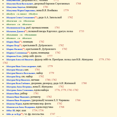
, дворовый М.С. Челеева
1772
Абакумов Влас
, дворовый баронов Строгановых
1768
Абакумов Яков Васильевич
, помещица
1781
Абакумова Авдотья
, жена В.Я. Воейкова
1779
Абакумова Мария Гавриловна
Абалдуев см. также Оболдуев
(*)
, дядя А.А. Запольской
1782
Абалдуев Семен Степанович
Абаленская см. Оболенская
Абалешев см. Аболешев
, рыб. промышленник
1781
Абалишников Егор
(*)
, полковой писарь Каргопол. драгун. полка
1733
Абалыхин Даниил
Абальянинов см. Обольянинов
Абаляшев см. Аболешев
(*)
, помещик
1782
Абарин Иван
(*)
, крестьянин В. Дубровского
1782
Абарин Петр
(*)
, крестьянин В. Дубровского
1782
Абарин Филипп
(*)
, вдова, помещица
1782
Абарина Соломонида
, унтер-лейт. флота
1777
Абаринов Осип
, фурьер лейб-гв. Преображ. полка, сын Н.В. Абатурова
1779, 1781-
Абатуров Алексей Никитич
1782
, кап.
1779
Абатуров Иван Александрович
, кап.
1781
Абатуров Михаил
, майор
1779
Абатуров Никита Васильевич
, сек.-майор
1782
Абатуров Петр
, мичман
1780, 1782
Абатуров Петр Никитич
, дворянин, двоюрод. дядя А.И. Житновой
1780
Абатуров Яков Глебович
, жена П. Абатурова
1782
Абатурова Анна Петровна
, вдова майора
1776, 1779, 1781-1782
Абатурова Анна Семеновна
, рейтар
1781
Абашев Иван
, ротмистр
1782
Абашев Иван Иванович
, [дворовый] человек Е.Л. Чирикова
1766
Абашев Иван Федорович
, вдова мичмана мор. флота
1782
Абашева Мария
, вдова поручика
1768
Абашевская Анна Федоровна
, перс. шах
1734, 1736
Аббас III
(*)
, чл. фр. посольства
1747
Аббе де ла Кур