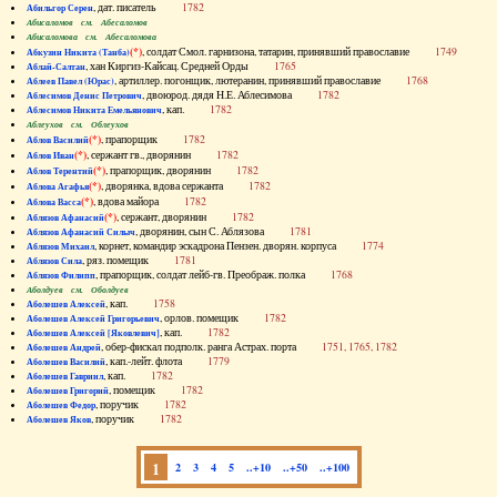
, дат. писатель
1782
Абильгор Серен
Абисаломов см. Абесаломов
Абисаломова см. Абесаломова
(*)
, солдат Смол. гарнизона, татарин, принявший православие
1749
Абкузин Никита (Танба)
, хан Киргиз-Кайсац. Средней Орды
1765
Аблай-Салтан
, артиллер. погонщик, лютеранин, принявший православие
1768
Аблеев Павел (Юрас)
, двоюрод. дядя Н.Е. Аблесимова
1782
Аблесимов Денис Петрович
, кап.
1782
Аблесимов Никита Емельянович
Аблеухов см. Облеухов
(*)
, прапорщик
1782
Аблов Василий
(*)
, сержант гв., дворянин
1782
Аблов Иван
(*)
, прапорщик, дворянин
1782
Аблов Терентий
(*)
, дворянка, вдова сержанта
1782
Аблова Агафья
(*)
, вдова майора
1782
Аблова Васса
(*)
, сержант, дворянин
1782
Аблязов Афанасий
, дворянин, сын С. Аблязова
1781
Аблязов Афанасий Силыч
, корнет, командир эскадрона Пензен. дворян. корпуса
1774
Аблязов Михаил
, ряз. помещик
1781
Аблязов Сила
, прапорщик, солдат лейб-гв. Преображ. полка
1768
Аблязов Филипп
Аболдуев см. Оболдуев
, кап.
1758
Аболешев Алексей
, орлов. помещик
1782
Аболешев Алексей Григорьевич
, кап.
1782
Аболешев Алексей [Яковлевич]
, обер-фискал подполк. ранга Астрах. порта
1751, 1765, 1782
Аболешев Андрей
, кап.-лейт. флота
1779
Аболешев Василий
, кап.
1782
Аболешев Гавриил
, помещик
1782
Аболешев Григорий
, поручик
1782
Аболешев Федор
, поручик
1782
Аболешев Яков
1
2
3
4
5
..+10
..+50
..+100