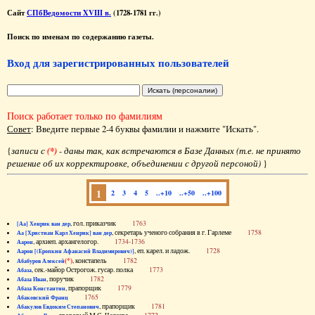
Сайт
СПбВедомости XVIII в.
(1728-1781 гг.)
Поиск по именам по содержанию газеты.
Вход для зарегистрированных пользователей
Поиск работает только по фамилиям
Совет
: Введите первые 2-4 буквы фамилии и нажмите "Искать".
{
записи с
(*)
- даны так, как встречаются в Базе Данных (т.е. не принято
решение об их корректировке, объединении с другой персоной)
}
1
2
3
4
5
..+10
..+50
..+100
, гол. приказчик
1763
[Аа] Хенрик ван дер
, секретарь ученого собрания в г. Гарлеме
1758
Аа [Христиан Карл Хенрик] ван дер
, архиеп. архангелогор.
1734-1736
Аарон
, еп. карел. и ладож.
1728
Аарон [(Еропкин Афанасий Владимирович)]
(*)
, констапель
1782
Абабуров Алексей
, сек.-майор Острогож. гусар. полка
1773
Абаза
, поручик
1782
Абаза Иван
, прапорщик
1779
Абаза Константин
1765
Абаковский Франц
, прапорщик
1781
Абакулов Евдоким Степанович