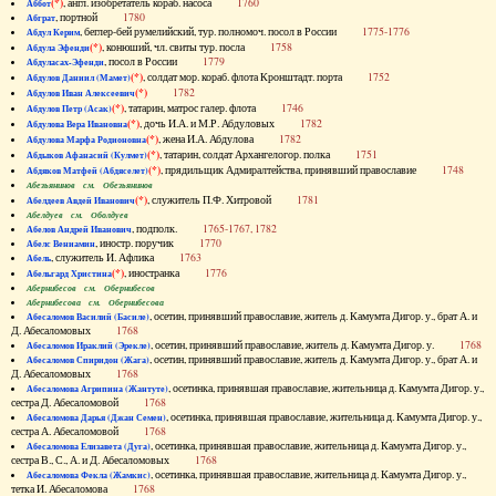
(*)
, англ. изобретатель кораб. насоса
1760
Аббот
, портной
1780
Абграт
, беглер-бей румелийский, тур. полномоч. посол в России
1775-1776
Абдул Керим
(*)
, конюший, чл. свиты тур. посла
1758
Абдула Эфенди
, посол в России
1779
Абдуласах-Эфенди
(*)
, солдат мор. кораб. флота Кронштадт. порта
1752
Абдулов Даниил (Мамет)
(*)
1782
Абдулов Иван Алексеевич
(*)
, татарин, матрос галер. флота
1746
Абдулов Петр (Асак)
(*)
, дочь И.А. и М.Р. Абдуловых
1782
Абдулова Вера Ивановна
(*)
, жена И.А. Абдулова
1782
Абдулова Марфа Родионовна
(*)
, татарин, солдат Архангелогор. полка
1751
Абдыков Афанасий (Кулмет)
(*)
, прядильщик Адмиралтейства, принявший православие
1748
Абдяков Матфей (Абдяселет)
Абезьянинов см. Обезьянинов
(*)
, служитель П.Ф. Хитровой
1781
Абелдеев Авдей Иванович
Абелдуев см. Оболдуев
, подполк.
1765-1767, 1782
Абелов Андрей Иванович
, иностр. поручик
1770
Абелс Вениамин
, служитель И. Афлика
1763
Абель
(*)
, иностранка
1776
Абельгард Христина
Абернибесов см. Обернибесов
Абернибесова см. Обернибесова
, осетин, принявший православие, житель д. Камумта Дигор. у., брат А. и
Абесаломов Василий (Басиле)
Д. Абесаломовых
1768
, осетин, принявший православие, житель д. Камумта Дигор. у.
1768
Абесаломов Ираклий (Эрекле)
, осетин, принявший православие, житель д. Камумта Дигор. у., брат А. и
Абесаломов Спиридон (Жага)
Д. Абесаломовых
1768
, осетинка, принявшая православие, жительница д. Камумта Дигор. у.,
Абесаломова Агрипина (Жантуте)
сестра Д. Абесаломовой
1768
, осетинка, принявшая православие, жительница д. Камумта Дигор. у.,
Абесаломова Дарья (Джан Семен)
сестра А. Абесаломовой
1768
, осетинка, принявшая православие, жительница д. Камумта Дигор. у.,
Абесаломова Елизавета (Дуга)
сестра В., С., А. и Д. Абесаломовых
1768
, осетинка, принявшая православие, жительница д. Камумта Дигор. у.,
Абесаломова Фекла (Жамкис)
тетка И. Абесаломова
1768