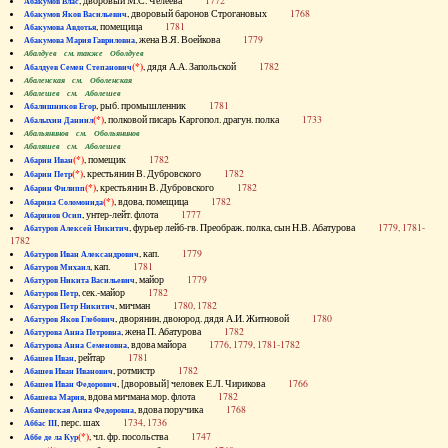
, дворовый М.С. Челеева
1772
Абакумов Влас
, дворовый баронов Строгановых
1768
Абакумов Яков Васильевич
, помещица
1781
Абакумова Авдотья
, жена В.Я. Воейкова
1779
Абакумова Мария Гавриловна
Абалдуев см. также Оболдуев
(*)
, дядя А.А. Запольской
1782
Абалдуев Семен Степанович
Абаленская см. Оболенская
Абалешев см. Аболешев
, рыб. промышленник
1781
Абалишников Егор
(*)
, полковой писарь Каргопол. драгун. полка
1733
Абалыхин Даниил
Абальянинов см. Обольянинов
Абаляшев см. Аболешев
(*)
, помещик
1782
Абарин Иван
(*)
, крестьянин В. Дубровского
1782
Абарин Петр
(*)
, крестьянин В. Дубровского
1782
Абарин Филипп
(*)
, вдова, помещица
1782
Абарина Соломонида
, унтер-лейт. флота
1777
Абаринов Осип
, фурьер лейб-гв. Преображ. полка, сын Н.В. Абатурова
1779, 1781-
Абатуров Алексей Никитич
1782
, кап.
1779
Абатуров Иван Александрович
, кап.
1781
Абатуров Михаил
, майор
1779
Абатуров Никита Васильевич
, сек.-майор
1782
Абатуров Петр
, мичман
1780, 1782
Абатуров Петр Никитич
, дворянин, двоюрод. дядя А.И. Житновой
1780
Абатуров Яков Глебович
, жена П. Абатурова
1782
Абатурова Анна Петровна
, вдова майора
1776, 1779, 1781-1782
Абатурова Анна Семеновна
, рейтар
1781
Абашев Иван
, ротмистр
1782
Абашев Иван Иванович
, [дворовый] человек Е.Л. Чирикова
1766
Абашев Иван Федорович
, вдова мичмана мор. флота
1782
Абашева Мария
, вдова поручика
1768
Абашевская Анна Федоровна
, перс. шах
1734, 1736
Аббас III
(*)
, чл. фр. посольства
1747
Аббе де ла Кур