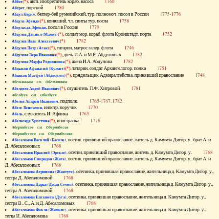
(*)
, англ. изобретатель кораб. насоса
1760
Аббот
, портной
1780
Абграт
, беглер-бей румелийский, тур. полномоч. посол в России
1775-1776
Абдул Керим
(*)
, конюший, чл. свиты тур. посла
1758
Абдула Эфенди
, посол в России
1779
Абдуласах-Эфенди
(*)
, солдат мор. кораб. флота Кронштадт. порта
1752
Абдулов Даниил (Мамет)
(*)
1782
Абдулов Иван Алексеевич
(*)
, татарин, матрос галер. флота
1746
Абдулов Петр (Асак)
(*)
, дочь И.А. и М.Р. Абдуловых
1782
Абдулова Вера Ивановна
(*)
, жена И.А. Абдулова
1782
Абдулова Марфа Родионовна
(*)
, татарин, солдат Архангелогор. полка
1751
Абдыков Афанасий (Кулмет)
(*)
, прядильщик Адмиралтейства, принявший православие
1748
Абдяков Матфей (Абдяселет)
Абезьянинов см. Обезьянинов
(*)
, служитель П.Ф. Хитровой
1781
Абелдеев Авдей Иванович
Абелдуев см. Оболдуев
, подполк.
1765-1767, 1782
Абелов Андрей Иванович
, иностр. поручик
1770
Абелс Вениамин
, служитель И. Афлика
1763
Абель
(*)
, иностранка
1776
Абельгард Христина
Абернибесов см. Обернибесов
Абернибесова см. Обернибесова
, осетин, принявший православие, житель д. Камумта Дигор. у., брат А. и
Абесаломов Василий (Басиле)
Д. Абесаломовых
1768
, осетин, принявший православие, житель д. Камумта Дигор. у.
1768
Абесаломов Ираклий (Эрекле)
, осетин, принявший православие, житель д. Камумта Дигор. у., брат А. и
Абесаломов Спиридон (Жага)
Д. Абесаломовых
1768
, осетинка, принявшая православие, жительница д. Камумта Дигор. у.,
Абесаломова Агрипина (Жантуте)
сестра Д. Абесаломовой
1768
, осетинка, принявшая православие, жительница д. Камумта Дигор. у.,
Абесаломова Дарья (Джан Семен)
сестра А. Абесаломовой
1768
, осетинка, принявшая православие, жительница д. Камумта Дигор. у.,
Абесаломова Елизавета (Дуга)
сестра В., С., А. и Д. Абесаломовых
1768
, осетинка, принявшая православие, жительница д. Камумта Дигор. у.,
Абесаломова Фекла (Жамкис)
тетка И. Абесаломова
1768