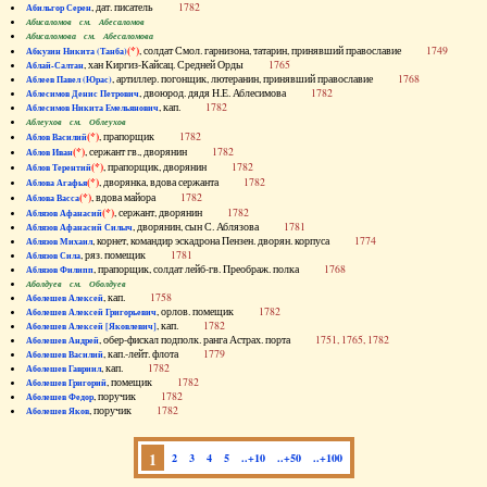
, дат. писатель
1782
Абильгор Серен
Абисаломов см. Абесаломов
Абисаломова см. Абесаломова
(*)
, солдат Смол. гарнизона, татарин, принявший православие
1749
Абкузин Никита (Танба)
, хан Киргиз-Кайсац. Средней Орды
1765
Аблай-Салтан
, артиллер. погонщик, лютеранин, принявший православие
1768
Аблеев Павел (Юрас)
, двоюрод. дядя Н.Е. Аблесимова
1782
Аблесимов Денис Петрович
, кап.
1782
Аблесимов Никита Емельянович
Аблеухов см. Облеухов
(*)
, прапорщик
1782
Аблов Василий
(*)
, сержант гв., дворянин
1782
Аблов Иван
(*)
, прапорщик, дворянин
1782
Аблов Терентий
(*)
, дворянка, вдова сержанта
1782
Аблова Агафья
(*)
, вдова майора
1782
Аблова Васса
(*)
, сержант, дворянин
1782
Аблязов Афанасий
, дворянин, сын С. Аблязова
1781
Аблязов Афанасий Силыч
, корнет, командир эскадрона Пензен. дворян. корпуса
1774
Аблязов Михаил
, ряз. помещик
1781
Аблязов Сила
, прапорщик, солдат лейб-гв. Преображ. полка
1768
Аблязов Филипп
Аболдуев см. Оболдуев
, кап.
1758
Аболешев Алексей
, орлов. помещик
1782
Аболешев Алексей Григорьевич
, кап.
1782
Аболешев Алексей [Яковлевич]
, обер-фискал подполк. ранга Астрах. порта
1751, 1765, 1782
Аболешев Андрей
, кап.-лейт. флота
1779
Аболешев Василий
, кап.
1782
Аболешев Гавриил
, помещик
1782
Аболешев Григорий
, поручик
1782
Аболешев Федор
, поручик
1782
Аболешев Яков
1
2
3
4
5
..+10
..+50
..+100