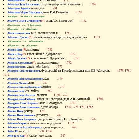
, дворовый М.С. Челеева
1772
Абакумов Влас
, дворовый баронов Строгановых
1768
Абакумов Яков Васильевич
, помещица
1781
Абакумова Авдотья
, жена В.Я. Воейкова
1779
Абакумова Мария Гавриловна
Абалдуев см. также Оболдуев
(*)
, дядя А.А. Запольской
1782
Абалдуев Семен Степанович
Абаленская см. Оболенская
Абалешев см. Аболешев
, рыб. промышленник
1781
Абалишников Егор
(*)
, полковой писарь Каргопол. драгун. полка
1733
Абалыхин Даниил
Абальянинов см. Обольянинов
Абаляшев см. Аболешев
(*)
, помещик
1782
Абарин Иван
(*)
, крестьянин В. Дубровского
1782
Абарин Петр
(*)
, крестьянин В. Дубровского
1782
Абарин Филипп
(*)
, вдова, помещица
1782
Абарина Соломонида
, унтер-лейт. флота
1777
Абаринов Осип
, фурьер лейб-гв. Преображ. полка, сын Н.В. Абатурова
1779, 1781-
Абатуров Алексей Никитич
1782
, кап.
1779
Абатуров Иван Александрович
, кап.
1781
Абатуров Михаил
, майор
1779
Абатуров Никита Васильевич
, сек.-майор
1782
Абатуров Петр
, мичман
1780, 1782
Абатуров Петр Никитич
, дворянин, двоюрод. дядя А.И. Житновой
1780
Абатуров Яков Глебович
, жена П. Абатурова
1782
Абатурова Анна Петровна
, вдова майора
1776, 1779, 1781-1782
Абатурова Анна Семеновна
, рейтар
1781
Абашев Иван
, ротмистр
1782
Абашев Иван Иванович
, [дворовый] человек Е.Л. Чирикова
1766
Абашев Иван Федорович
, вдова мичмана мор. флота
1782
Абашева Мария
, вдова поручика
1768
Абашевская Анна Федоровна
, перс. шах
1734, 1736
Аббас III
(*)
, чл. фр. посольства
1747
Аббе де ла Кур