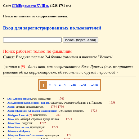
Сайт
СПбВедомости XVIII в.
(1728-1781 гг.)
Поиск по именам по содержанию газеты.
Вход для зарегистрированных пользователей
Поиск работает только по фамилиям
Совет
: Введите первые 2-4 буквы фамилии и нажмите "Искать".
{
записи с
(*)
- даны так, как встречаются в Базе Данных (т.е. не принято
решение об их корректировке, объединении с другой персоной)
}
1
2
3
4
5
..+10
..+50
..+100
, гол. приказчик
1763
[Аа] Хенрик ван дер
, секретарь ученого собрания в г. Гарлеме
1758
Аа [Христиан Карл Хенрик] ван дер
, архиеп. архангелогор.
1734-1736
Аарон
, еп. карел. и ладож.
1728
Аарон [(Еропкин Афанасий Владимирович)]
(*)
, констапель
1782
Абабуров Алексей
, сек.-майор Острогож. гусар. полка
1773
Абаза
, поручик
1782
Абаза Иван
, прапорщик
1779
Абаза Константин
1765
Абаковский Франц
, прапорщик
1781
Абакулов Евдоким Степанович