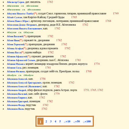
, дат. писатель
1782
Абильгор Серен
Абисаломов см. Абесаломов
Абисаломова см. Абесаломова
(*)
, солдат Смол. гарнизона, татарин, принявший православие
1749
Абкузин Никита (Танба)
, хан Киргиз-Кайсац. Средней Орды
1765
Аблай-Салтан
, артиллер. погонщик, лютеранин, принявший православие
1768
Аблеев Павел (Юрас)
, двоюрод. дядя Н.Е. Аблесимова
1782
Аблесимов Денис Петрович
, кап.
1782
Аблесимов Никита Емельянович
Аблеухов см. Облеухов
(*)
, прапорщик
1782
Аблов Василий
(*)
, сержант гв., дворянин
1782
Аблов Иван
(*)
, прапорщик, дворянин
1782
Аблов Терентий
(*)
, дворянка, вдова сержанта
1782
Аблова Агафья
(*)
, вдова майора
1782
Аблова Васса
(*)
, сержант, дворянин
1782
Аблязов Афанасий
, дворянин, сын С. Аблязова
1781
Аблязов Афанасий Силыч
, корнет, командир эскадрона Пензен. дворян. корпуса
1774
Аблязов Михаил
, ряз. помещик
1781
Аблязов Сила
, прапорщик, солдат лейб-гв. Преображ. полка
1768
Аблязов Филипп
Аболдуев см. Оболдуев
, кап.
1758
Аболешев Алексей
, орлов. помещик
1782
Аболешев Алексей Григорьевич
, кап.
1782
Аболешев Алексей [Яковлевич]
, обер-фискал подполк. ранга Астрах. порта
1751, 1765, 1782
Аболешев Андрей
, кап.-лейт. флота
1779
Аболешев Василий
, кап.
1782
Аболешев Гавриил
, помещик
1782
Аболешев Григорий
, поручик
1782
Аболешев Федор
, поручик
1782
Аболешев Яков
1
2
3
4
5
..+10
..+50
..+100