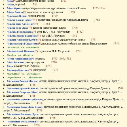
(*)
, англ. изобретатель кораб. насоса
1760
Аббот
, портной
1780
Абграт
, беглер-бей румелийский, тур. полномоч. посол в России
1775-1776
Абдул Керим
(*)
, конюший, чл. свиты тур. посла
1758
Абдула Эфенди
, посол в России
1779
Абдуласах-Эфенди
(*)
, солдат мор. кораб. флота Кронштадт. порта
1752
Абдулов Даниил (Мамет)
(*)
1782
Абдулов Иван Алексеевич
(*)
, татарин, матрос галер. флота
1746
Абдулов Петр (Асак)
(*)
, дочь И.А. и М.Р. Абдуловых
1782
Абдулова Вера Ивановна
(*)
, жена И.А. Абдулова
1782
Абдулова Марфа Родионовна
(*)
, татарин, солдат Архангелогор. полка
1751
Абдыков Афанасий (Кулмет)
(*)
, прядильщик Адмиралтейства, принявший православие
1748
Абдяков Матфей (Абдяселет)
Абезьянинов см. Обезьянинов
(*)
, служитель П.Ф. Хитровой
1781
Абелдеев Авдей Иванович
Абелдуев см. Оболдуев
, подполк.
1765-1767, 1782
Абелов Андрей Иванович
, иностр. поручик
1770
Абелс Вениамин
, служитель И. Афлика
1763
Абель
(*)
, иностранка
1776
Абельгард Христина
Абернибесов см. Обернибесов
Абернибесова см. Обернибесова
, осетин, принявший православие, житель д. Камумта Дигор. у., брат А. и
Абесаломов Василий (Басиле)
Д. Абесаломовых
1768
, осетин, принявший православие, житель д. Камумта Дигор. у.
1768
Абесаломов Ираклий (Эрекле)
, осетин, принявший православие, житель д. Камумта Дигор. у., брат А. и
Абесаломов Спиридон (Жага)
Д. Абесаломовых
1768
, осетинка, принявшая православие, жительница д. Камумта Дигор. у.,
Абесаломова Агрипина (Жантуте)
сестра Д. Абесаломовой
1768
, осетинка, принявшая православие, жительница д. Камумта Дигор. у.,
Абесаломова Дарья (Джан Семен)
сестра А. Абесаломовой
1768
, осетинка, принявшая православие, жительница д. Камумта Дигор. у.,
Абесаломова Елизавета (Дуга)
сестра В., С., А. и Д. Абесаломовых
1768
, осетинка, принявшая православие, жительница д. Камумта Дигор. у.,
Абесаломова Фекла (Жамкис)
тетка И. Абесаломова
1768