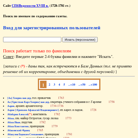
Сайт
СПбВедомости XVIII в.
(1728-1781 гг.)
Поиск по именам по содержанию газеты.
Вход для зарегистрированных пользователей
Поиск работает только по фамилиям
Совет
: Введите первые 2-4 буквы фамилии и нажмите "Искать".
{
записи с
(*)
- даны так, как встречаются в Базе Данных (т.е. не принято
решение об их корректировке, объединении с другой персоной)
}
1
2
3
4
5
..+10
..+50
..+100
, гол. приказчик
1763
[Аа] Хенрик ван дер
, секретарь ученого собрания в г. Гарлеме
1758
Аа [Христиан Карл Хенрик] ван дер
, архиеп. архангелогор.
1734-1736
Аарон
, еп. карел. и ладож.
1728
Аарон [(Еропкин Афанасий Владимирович)]
(*)
, констапель
1782
Абабуров Алексей
, сек.-майор Острогож. гусар. полка
1773
Абаза
, поручик
1782
Абаза Иван
, прапорщик
1779
Абаза Константин
1765
Абаковский Франц
, прапорщик
1781
Абакулов Евдоким Степанович