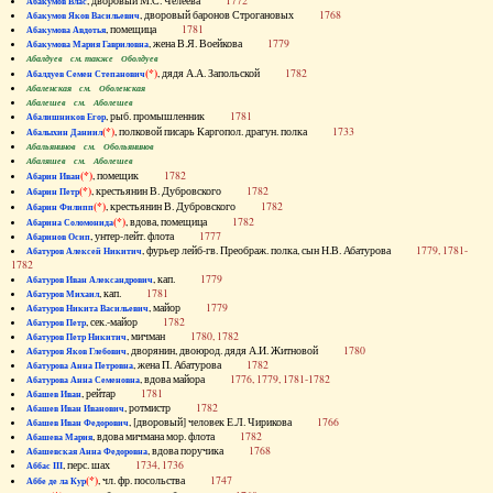
, дворовый М.С. Челеева
1772
Абакумов Влас
, дворовый баронов Строгановых
1768
Абакумов Яков Васильевич
, помещица
1781
Абакумова Авдотья
, жена В.Я. Воейкова
1779
Абакумова Мария Гавриловна
Абалдуев см. также Оболдуев
(*)
, дядя А.А. Запольской
1782
Абалдуев Семен Степанович
Абаленская см. Оболенская
Абалешев см. Аболешев
, рыб. промышленник
1781
Абалишников Егор
(*)
, полковой писарь Каргопол. драгун. полка
1733
Абалыхин Даниил
Абальянинов см. Обольянинов
Абаляшев см. Аболешев
(*)
, помещик
1782
Абарин Иван
(*)
, крестьянин В. Дубровского
1782
Абарин Петр
(*)
, крестьянин В. Дубровского
1782
Абарин Филипп
(*)
, вдова, помещица
1782
Абарина Соломонида
, унтер-лейт. флота
1777
Абаринов Осип
, фурьер лейб-гв. Преображ. полка, сын Н.В. Абатурова
1779, 1781-
Абатуров Алексей Никитич
1782
, кап.
1779
Абатуров Иван Александрович
, кап.
1781
Абатуров Михаил
, майор
1779
Абатуров Никита Васильевич
, сек.-майор
1782
Абатуров Петр
, мичман
1780, 1782
Абатуров Петр Никитич
, дворянин, двоюрод. дядя А.И. Житновой
1780
Абатуров Яков Глебович
, жена П. Абатурова
1782
Абатурова Анна Петровна
, вдова майора
1776, 1779, 1781-1782
Абатурова Анна Семеновна
, рейтар
1781
Абашев Иван
, ротмистр
1782
Абашев Иван Иванович
, [дворовый] человек Е.Л. Чирикова
1766
Абашев Иван Федорович
, вдова мичмана мор. флота
1782
Абашева Мария
, вдова поручика
1768
Абашевская Анна Федоровна
, перс. шах
1734, 1736
Аббас III
(*)
, чл. фр. посольства
1747
Аббе де ла Кур