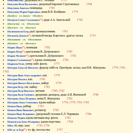
, дворовый М.С. Челеева
1772
Абакумов Влас
, дворовый баронов Строгановых
1768
Абакумов Яков Васильевич
, помещица
1781
Абакумова Авдотья
, жена В.Я. Воейкова
1779
Абакумова Мария Гавриловна
Абалдуев см. также Оболдуев
(*)
, дядя А.А. Запольской
1782
Абалдуев Семен Степанович
Абаленская см. Оболенская
Абалешев см. Аболешев
, рыб. промышленник
1781
Абалишников Егор
(*)
, полковой писарь Каргопол. драгун. полка
1733
Абалыхин Даниил
Абальянинов см. Обольянинов
Абаляшев см. Аболешев
(*)
, помещик
1782
Абарин Иван
(*)
, крестьянин В. Дубровского
1782
Абарин Петр
(*)
, крестьянин В. Дубровского
1782
Абарин Филипп
(*)
, вдова, помещица
1782
Абарина Соломонида
, унтер-лейт. флота
1777
Абаринов Осип
, фурьер лейб-гв. Преображ. полка, сын Н.В. Абатурова
1779, 1781-
Абатуров Алексей Никитич
1782
, кап.
1779
Абатуров Иван Александрович
, кап.
1781
Абатуров Михаил
, майор
1779
Абатуров Никита Васильевич
, сек.-майор
1782
Абатуров Петр
, мичман
1780, 1782
Абатуров Петр Никитич
, дворянин, двоюрод. дядя А.И. Житновой
1780
Абатуров Яков Глебович
, жена П. Абатурова
1782
Абатурова Анна Петровна
, вдова майора
1776, 1779, 1781-1782
Абатурова Анна Семеновна
, рейтар
1781
Абашев Иван
, ротмистр
1782
Абашев Иван Иванович
, [дворовый] человек Е.Л. Чирикова
1766
Абашев Иван Федорович
, вдова мичмана мор. флота
1782
Абашева Мария
, вдова поручика
1768
Абашевская Анна Федоровна
, перс. шах
1734, 1736
Аббас III
(*)
, чл. фр. посольства
1747
Аббе де ла Кур