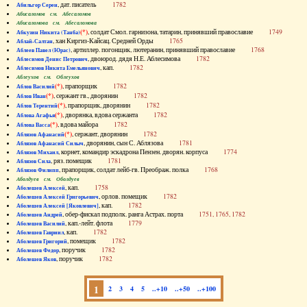
, дат. писатель
1782
Абильгор Серен
Абисаломов см. Абесаломов
Абисаломова см. Абесаломова
(*)
, солдат Смол. гарнизона, татарин, принявший православие
1749
Абкузин Никита (Танба)
, хан Киргиз-Кайсац. Средней Орды
1765
Аблай-Салтан
, артиллер. погонщик, лютеранин, принявший православие
1768
Аблеев Павел (Юрас)
, двоюрод. дядя Н.Е. Аблесимова
1782
Аблесимов Денис Петрович
, кап.
1782
Аблесимов Никита Емельянович
Аблеухов см. Облеухов
(*)
, прапорщик
1782
Аблов Василий
(*)
, сержант гв., дворянин
1782
Аблов Иван
(*)
, прапорщик, дворянин
1782
Аблов Терентий
(*)
, дворянка, вдова сержанта
1782
Аблова Агафья
(*)
, вдова майора
1782
Аблова Васса
(*)
, сержант, дворянин
1782
Аблязов Афанасий
, дворянин, сын С. Аблязова
1781
Аблязов Афанасий Силыч
, корнет, командир эскадрона Пензен. дворян. корпуса
1774
Аблязов Михаил
, ряз. помещик
1781
Аблязов Сила
, прапорщик, солдат лейб-гв. Преображ. полка
1768
Аблязов Филипп
Аболдуев см. Оболдуев
, кап.
1758
Аболешев Алексей
, орлов. помещик
1782
Аболешев Алексей Григорьевич
, кап.
1782
Аболешев Алексей [Яковлевич]
, обер-фискал подполк. ранга Астрах. порта
1751, 1765, 1782
Аболешев Андрей
, кап.-лейт. флота
1779
Аболешев Василий
, кап.
1782
Аболешев Гавриил
, помещик
1782
Аболешев Григорий
, поручик
1782
Аболешев Федор
, поручик
1782
Аболешев Яков
1
2
3
4
5
..+10
..+50
..+100