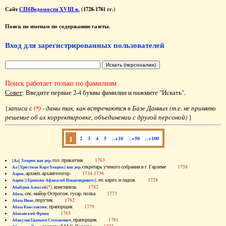
Сайт
СПбВедомости XVIII в.
(1728-1781 гг.)
Поиск по именам по содержанию газеты.
Вход для зарегистрированных пользователей
Поиск работает только по фамилиям
Совет
: Введите первые 2-4 буквы фамилии и нажмите "Искать".
{
записи с
(*)
- даны так, как встречаются в Базе Данных (т.е. не принято
решение об их корректировке, объединении с другой персоной)
}
1
2
3
4
5
..+10
..+50
..+100
, гол. приказчик
1763
[Аа] Хенрик ван дер
, секретарь ученого собрания в г. Гарлеме
1758
Аа [Христиан Карл Хенрик] ван дер
, архиеп. архангелогор.
1734-1736
Аарон
, еп. карел. и ладож.
1728
Аарон [(Еропкин Афанасий Владимирович)]
(*)
, констапель
1782
Абабуров Алексей
, сек.-майор Острогож. гусар. полка
1773
Абаза
, поручик
1782
Абаза Иван
, прапорщик
1779
Абаза Константин
1765
Абаковский Франц
, прапорщик
1781
Абакулов Евдоким Степанович