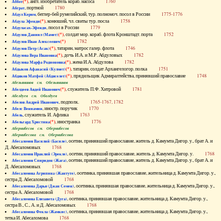
(*)
, англ. изобретатель кораб. насоса
1760
Аббот
, портной
1780
Абграт
, беглер-бей румелийский, тур. полномоч. посол в России
1775-1776
Абдул Керим
(*)
, конюший, чл. свиты тур. посла
1758
Абдула Эфенди
, посол в России
1779
Абдуласах-Эфенди
(*)
, солдат мор. кораб. флота Кронштадт. порта
1752
Абдулов Даниил (Мамет)
(*)
1782
Абдулов Иван Алексеевич
(*)
, татарин, матрос галер. флота
1746
Абдулов Петр (Асак)
(*)
, дочь И.А. и М.Р. Абдуловых
1782
Абдулова Вера Ивановна
(*)
, жена И.А. Абдулова
1782
Абдулова Марфа Родионовна
(*)
, татарин, солдат Архангелогор. полка
1751
Абдыков Афанасий (Кулмет)
(*)
, прядильщик Адмиралтейства, принявший православие
1748
Абдяков Матфей (Абдяселет)
Абезьянинов см. Обезьянинов
(*)
, служитель П.Ф. Хитровой
1781
Абелдеев Авдей Иванович
Абелдуев см. Оболдуев
, подполк.
1765-1767, 1782
Абелов Андрей Иванович
, иностр. поручик
1770
Абелс Вениамин
, служитель И. Афлика
1763
Абель
(*)
, иностранка
1776
Абельгард Христина
Абернибесов см. Обернибесов
Абернибесова см. Обернибесова
, осетин, принявший православие, житель д. Камумта Дигор. у., брат А. и
Абесаломов Василий (Басиле)
Д. Абесаломовых
1768
, осетин, принявший православие, житель д. Камумта Дигор. у.
1768
Абесаломов Ираклий (Эрекле)
, осетин, принявший православие, житель д. Камумта Дигор. у., брат А. и
Абесаломов Спиридон (Жага)
Д. Абесаломовых
1768
, осетинка, принявшая православие, жительница д. Камумта Дигор. у.,
Абесаломова Агрипина (Жантуте)
сестра Д. Абесаломовой
1768
, осетинка, принявшая православие, жительница д. Камумта Дигор. у.,
Абесаломова Дарья (Джан Семен)
сестра А. Абесаломовой
1768
, осетинка, принявшая православие, жительница д. Камумта Дигор. у.,
Абесаломова Елизавета (Дуга)
сестра В., С., А. и Д. Абесаломовых
1768
, осетинка, принявшая православие, жительница д. Камумта Дигор. у.,
Абесаломова Фекла (Жамкис)
тетка И. Абесаломова
1768