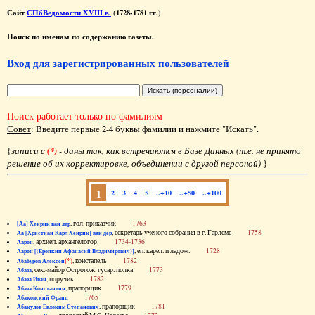
Сайт
СПбВедомости XVIII в.
(1728-1781 гг.)
Поиск по именам по содержанию газеты.
Вход для зарегистрированных пользователей
Поиск работает только по фамилиям
Совет
: Введите первые 2-4 буквы фамилии и нажмите "Искать".
{
записи с
(*)
- даны так, как встречаются в Базе Данных (т.е. не принято
решение об их корректировке, объединении с другой персоной)
}
1
2
3
4
5
..+10
..+50
..+100
, гол. приказчик
1763
[Аа] Хенрик ван дер
, секретарь ученого собрания в г. Гарлеме
1758
Аа [Христиан Карл Хенрик] ван дер
, архиеп. архангелогор.
1734-1736
Аарон
, еп. карел. и ладож.
1728
Аарон [(Еропкин Афанасий Владимирович)]
(*)
, констапель
1782
Абабуров Алексей
, сек.-майор Острогож. гусар. полка
1773
Абаза
, поручик
1782
Абаза Иван
, прапорщик
1779
Абаза Константин
1765
Абаковский Франц
, прапорщик
1781
Абакулов Евдоким Степанович