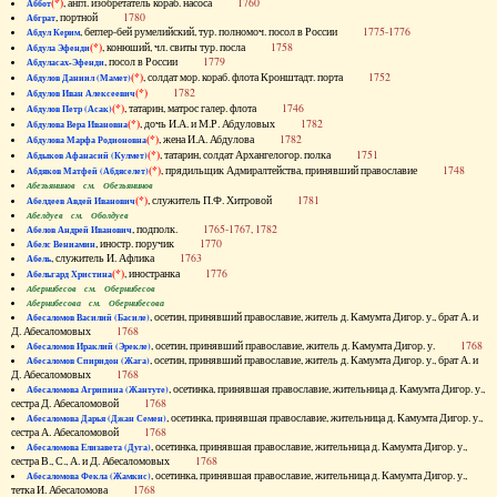
(*)
, англ. изобретатель кораб. насоса
1760
Аббот
, портной
1780
Абграт
, беглер-бей румелийский, тур. полномоч. посол в России
1775-1776
Абдул Керим
(*)
, конюший, чл. свиты тур. посла
1758
Абдула Эфенди
, посол в России
1779
Абдуласах-Эфенди
(*)
, солдат мор. кораб. флота Кронштадт. порта
1752
Абдулов Даниил (Мамет)
(*)
1782
Абдулов Иван Алексеевич
(*)
, татарин, матрос галер. флота
1746
Абдулов Петр (Асак)
(*)
, дочь И.А. и М.Р. Абдуловых
1782
Абдулова Вера Ивановна
(*)
, жена И.А. Абдулова
1782
Абдулова Марфа Родионовна
(*)
, татарин, солдат Архангелогор. полка
1751
Абдыков Афанасий (Кулмет)
(*)
, прядильщик Адмиралтейства, принявший православие
1748
Абдяков Матфей (Абдяселет)
Абезьянинов см. Обезьянинов
(*)
, служитель П.Ф. Хитровой
1781
Абелдеев Авдей Иванович
Абелдуев см. Оболдуев
, подполк.
1765-1767, 1782
Абелов Андрей Иванович
, иностр. поручик
1770
Абелс Вениамин
, служитель И. Афлика
1763
Абель
(*)
, иностранка
1776
Абельгард Христина
Абернибесов см. Обернибесов
Абернибесова см. Обернибесова
, осетин, принявший православие, житель д. Камумта Дигор. у., брат А. и
Абесаломов Василий (Басиле)
Д. Абесаломовых
1768
, осетин, принявший православие, житель д. Камумта Дигор. у.
1768
Абесаломов Ираклий (Эрекле)
, осетин, принявший православие, житель д. Камумта Дигор. у., брат А. и
Абесаломов Спиридон (Жага)
Д. Абесаломовых
1768
, осетинка, принявшая православие, жительница д. Камумта Дигор. у.,
Абесаломова Агрипина (Жантуте)
сестра Д. Абесаломовой
1768
, осетинка, принявшая православие, жительница д. Камумта Дигор. у.,
Абесаломова Дарья (Джан Семен)
сестра А. Абесаломовой
1768
, осетинка, принявшая православие, жительница д. Камумта Дигор. у.,
Абесаломова Елизавета (Дуга)
сестра В., С., А. и Д. Абесаломовых
1768
, осетинка, принявшая православие, жительница д. Камумта Дигор. у.,
Абесаломова Фекла (Жамкис)
тетка И. Абесаломова
1768