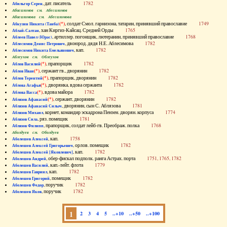
, дат. писатель
1782
Абильгор Серен
Абисаломов см. Абесаломов
Абисаломова см. Абесаломова
(*)
, солдат Смол. гарнизона, татарин, принявший православие
1749
Абкузин Никита (Танба)
, хан Киргиз-Кайсац. Средней Орды
1765
Аблай-Салтан
, артиллер. погонщик, лютеранин, принявший православие
1768
Аблеев Павел (Юрас)
, двоюрод. дядя Н.Е. Аблесимова
1782
Аблесимов Денис Петрович
, кап.
1782
Аблесимов Никита Емельянович
Аблеухов см. Облеухов
(*)
, прапорщик
1782
Аблов Василий
(*)
, сержант гв., дворянин
1782
Аблов Иван
(*)
, прапорщик, дворянин
1782
Аблов Терентий
(*)
, дворянка, вдова сержанта
1782
Аблова Агафья
(*)
, вдова майора
1782
Аблова Васса
(*)
, сержант, дворянин
1782
Аблязов Афанасий
, дворянин, сын С. Аблязова
1781
Аблязов Афанасий Силыч
, корнет, командир эскадрона Пензен. дворян. корпуса
1774
Аблязов Михаил
, ряз. помещик
1781
Аблязов Сила
, прапорщик, солдат лейб-гв. Преображ. полка
1768
Аблязов Филипп
Аболдуев см. Оболдуев
, кап.
1758
Аболешев Алексей
, орлов. помещик
1782
Аболешев Алексей Григорьевич
, кап.
1782
Аболешев Алексей [Яковлевич]
, обер-фискал подполк. ранга Астрах. порта
1751, 1765, 1782
Аболешев Андрей
, кап.-лейт. флота
1779
Аболешев Василий
, кап.
1782
Аболешев Гавриил
, помещик
1782
Аболешев Григорий
, поручик
1782
Аболешев Федор
, поручик
1782
Аболешев Яков
1
2
3
4
5
..+10
..+50
..+100