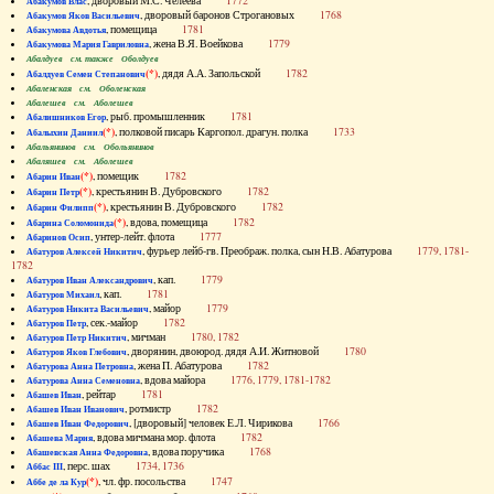
, дворовый М.С. Челеева
1772
Абакумов Влас
, дворовый баронов Строгановых
1768
Абакумов Яков Васильевич
, помещица
1781
Абакумова Авдотья
, жена В.Я. Воейкова
1779
Абакумова Мария Гавриловна
Абалдуев см. также Оболдуев
(*)
, дядя А.А. Запольской
1782
Абалдуев Семен Степанович
Абаленская см. Оболенская
Абалешев см. Аболешев
, рыб. промышленник
1781
Абалишников Егор
(*)
, полковой писарь Каргопол. драгун. полка
1733
Абалыхин Даниил
Абальянинов см. Обольянинов
Абаляшев см. Аболешев
(*)
, помещик
1782
Абарин Иван
(*)
, крестьянин В. Дубровского
1782
Абарин Петр
(*)
, крестьянин В. Дубровского
1782
Абарин Филипп
(*)
, вдова, помещица
1782
Абарина Соломонида
, унтер-лейт. флота
1777
Абаринов Осип
, фурьер лейб-гв. Преображ. полка, сын Н.В. Абатурова
1779, 1781-
Абатуров Алексей Никитич
1782
, кап.
1779
Абатуров Иван Александрович
, кап.
1781
Абатуров Михаил
, майор
1779
Абатуров Никита Васильевич
, сек.-майор
1782
Абатуров Петр
, мичман
1780, 1782
Абатуров Петр Никитич
, дворянин, двоюрод. дядя А.И. Житновой
1780
Абатуров Яков Глебович
, жена П. Абатурова
1782
Абатурова Анна Петровна
, вдова майора
1776, 1779, 1781-1782
Абатурова Анна Семеновна
, рейтар
1781
Абашев Иван
, ротмистр
1782
Абашев Иван Иванович
, [дворовый] человек Е.Л. Чирикова
1766
Абашев Иван Федорович
, вдова мичмана мор. флота
1782
Абашева Мария
, вдова поручика
1768
Абашевская Анна Федоровна
, перс. шах
1734, 1736
Аббас III
(*)
, чл. фр. посольства
1747
Аббе де ла Кур