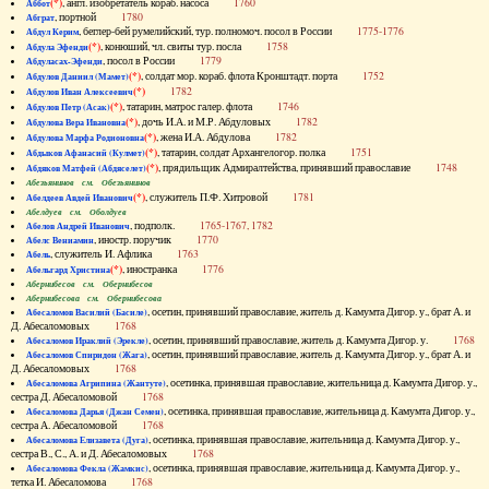
(*)
, англ. изобретатель кораб. насоса
1760
Аббот
, портной
1780
Абграт
, беглер-бей румелийский, тур. полномоч. посол в России
1775-1776
Абдул Керим
(*)
, конюший, чл. свиты тур. посла
1758
Абдула Эфенди
, посол в России
1779
Абдуласах-Эфенди
(*)
, солдат мор. кораб. флота Кронштадт. порта
1752
Абдулов Даниил (Мамет)
(*)
1782
Абдулов Иван Алексеевич
(*)
, татарин, матрос галер. флота
1746
Абдулов Петр (Асак)
(*)
, дочь И.А. и М.Р. Абдуловых
1782
Абдулова Вера Ивановна
(*)
, жена И.А. Абдулова
1782
Абдулова Марфа Родионовна
(*)
, татарин, солдат Архангелогор. полка
1751
Абдыков Афанасий (Кулмет)
(*)
, прядильщик Адмиралтейства, принявший православие
1748
Абдяков Матфей (Абдяселет)
Абезьянинов см. Обезьянинов
(*)
, служитель П.Ф. Хитровой
1781
Абелдеев Авдей Иванович
Абелдуев см. Оболдуев
, подполк.
1765-1767, 1782
Абелов Андрей Иванович
, иностр. поручик
1770
Абелс Вениамин
, служитель И. Афлика
1763
Абель
(*)
, иностранка
1776
Абельгард Христина
Абернибесов см. Обернибесов
Абернибесова см. Обернибесова
, осетин, принявший православие, житель д. Камумта Дигор. у., брат А. и
Абесаломов Василий (Басиле)
Д. Абесаломовых
1768
, осетин, принявший православие, житель д. Камумта Дигор. у.
1768
Абесаломов Ираклий (Эрекле)
, осетин, принявший православие, житель д. Камумта Дигор. у., брат А. и
Абесаломов Спиридон (Жага)
Д. Абесаломовых
1768
, осетинка, принявшая православие, жительница д. Камумта Дигор. у.,
Абесаломова Агрипина (Жантуте)
сестра Д. Абесаломовой
1768
, осетинка, принявшая православие, жительница д. Камумта Дигор. у.,
Абесаломова Дарья (Джан Семен)
сестра А. Абесаломовой
1768
, осетинка, принявшая православие, жительница д. Камумта Дигор. у.,
Абесаломова Елизавета (Дуга)
сестра В., С., А. и Д. Абесаломовых
1768
, осетинка, принявшая православие, жительница д. Камумта Дигор. у.,
Абесаломова Фекла (Жамкис)
тетка И. Абесаломова
1768