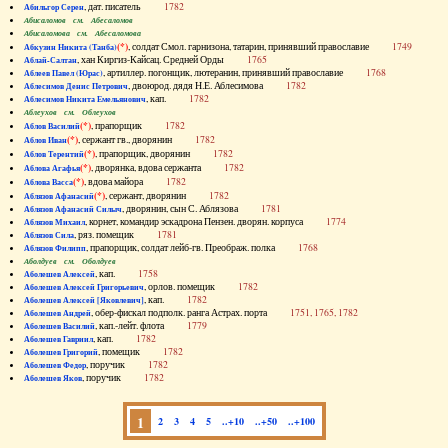
, дат. писатель
1782
Абильгор Серен
Абисаломов см. Абесаломов
Абисаломова см. Абесаломова
(*)
, солдат Смол. гарнизона, татарин, принявший православие
1749
Абкузин Никита (Танба)
, хан Киргиз-Кайсац. Средней Орды
1765
Аблай-Салтан
, артиллер. погонщик, лютеранин, принявший православие
1768
Аблеев Павел (Юрас)
, двоюрод. дядя Н.Е. Аблесимова
1782
Аблесимов Денис Петрович
, кап.
1782
Аблесимов Никита Емельянович
Аблеухов см. Облеухов
(*)
, прапорщик
1782
Аблов Василий
(*)
, сержант гв., дворянин
1782
Аблов Иван
(*)
, прапорщик, дворянин
1782
Аблов Терентий
(*)
, дворянка, вдова сержанта
1782
Аблова Агафья
(*)
, вдова майора
1782
Аблова Васса
(*)
, сержант, дворянин
1782
Аблязов Афанасий
, дворянин, сын С. Аблязова
1781
Аблязов Афанасий Силыч
, корнет, командир эскадрона Пензен. дворян. корпуса
1774
Аблязов Михаил
, ряз. помещик
1781
Аблязов Сила
, прапорщик, солдат лейб-гв. Преображ. полка
1768
Аблязов Филипп
Аболдуев см. Оболдуев
, кап.
1758
Аболешев Алексей
, орлов. помещик
1782
Аболешев Алексей Григорьевич
, кап.
1782
Аболешев Алексей [Яковлевич]
, обер-фискал подполк. ранга Астрах. порта
1751, 1765, 1782
Аболешев Андрей
, кап.-лейт. флота
1779
Аболешев Василий
, кап.
1782
Аболешев Гавриил
, помещик
1782
Аболешев Григорий
, поручик
1782
Аболешев Федор
, поручик
1782
Аболешев Яков
1
2
3
4
5
..+10
..+50
..+100