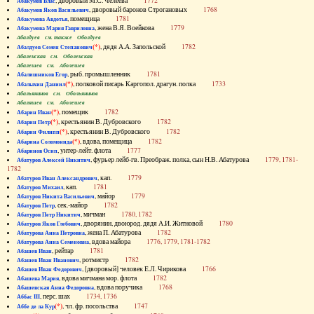
, дворовый М.С. Челеева
1772
Абакумов Влас
, дворовый баронов Строгановых
1768
Абакумов Яков Васильевич
, помещица
1781
Абакумова Авдотья
, жена В.Я. Воейкова
1779
Абакумова Мария Гавриловна
Абалдуев см. также Оболдуев
(*)
, дядя А.А. Запольской
1782
Абалдуев Семен Степанович
Абаленская см. Оболенская
Абалешев см. Аболешев
, рыб. промышленник
1781
Абалишников Егор
(*)
, полковой писарь Каргопол. драгун. полка
1733
Абалыхин Даниил
Абальянинов см. Обольянинов
Абаляшев см. Аболешев
(*)
, помещик
1782
Абарин Иван
(*)
, крестьянин В. Дубровского
1782
Абарин Петр
(*)
, крестьянин В. Дубровского
1782
Абарин Филипп
(*)
, вдова, помещица
1782
Абарина Соломонида
, унтер-лейт. флота
1777
Абаринов Осип
, фурьер лейб-гв. Преображ. полка, сын Н.В. Абатурова
1779, 1781-
Абатуров Алексей Никитич
1782
, кап.
1779
Абатуров Иван Александрович
, кап.
1781
Абатуров Михаил
, майор
1779
Абатуров Никита Васильевич
, сек.-майор
1782
Абатуров Петр
, мичман
1780, 1782
Абатуров Петр Никитич
, дворянин, двоюрод. дядя А.И. Житновой
1780
Абатуров Яков Глебович
, жена П. Абатурова
1782
Абатурова Анна Петровна
, вдова майора
1776, 1779, 1781-1782
Абатурова Анна Семеновна
, рейтар
1781
Абашев Иван
, ротмистр
1782
Абашев Иван Иванович
, [дворовый] человек Е.Л. Чирикова
1766
Абашев Иван Федорович
, вдова мичмана мор. флота
1782
Абашева Мария
, вдова поручика
1768
Абашевская Анна Федоровна
, перс. шах
1734, 1736
Аббас III
(*)
, чл. фр. посольства
1747
Аббе де ла Кур