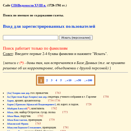
Сайт
СПбВедомости XVIII в.
(1728-1781 гг.)
Поиск по именам по содержанию газеты.
Вход для зарегистрированных пользователей
Поиск работает только по фамилиям
Совет
: Введите первые 2-4 буквы фамилии и нажмите "Искать".
{
записи с
(*)
- даны так, как встречаются в Базе Данных (т.е. не принято
решение об их корректировке, объединении с другой персоной)
}
1
2
3
4
5
..+10
..+50
..+100
, гол. приказчик
1763
[Аа] Хенрик ван дер
, секретарь ученого собрания в г. Гарлеме
1758
Аа [Христиан Карл Хенрик] ван дер
, архиеп. архангелогор.
1734-1736
Аарон
, еп. карел. и ладож.
1728
Аарон [(Еропкин Афанасий Владимирович)]
(*)
, констапель
1782
Абабуров Алексей
, сек.-майор Острогож. гусар. полка
1773
Абаза
, поручик
1782
Абаза Иван
, прапорщик
1779
Абаза Константин
1765
Абаковский Франц
, прапорщик
1781
Абакулов Евдоким Степанович