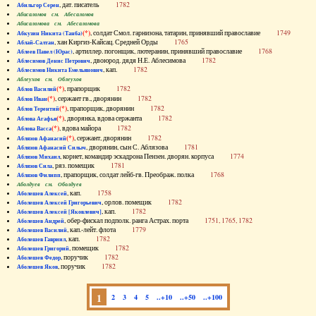
, дат. писатель
1782
Абильгор Серен
Абисаломов см. Абесаломов
Абисаломова см. Абесаломова
(*)
, солдат Смол. гарнизона, татарин, принявший православие
1749
Абкузин Никита (Танба)
, хан Киргиз-Кайсац. Средней Орды
1765
Аблай-Салтан
, артиллер. погонщик, лютеранин, принявший православие
1768
Аблеев Павел (Юрас)
, двоюрод. дядя Н.Е. Аблесимова
1782
Аблесимов Денис Петрович
, кап.
1782
Аблесимов Никита Емельянович
Аблеухов см. Облеухов
(*)
, прапорщик
1782
Аблов Василий
(*)
, сержант гв., дворянин
1782
Аблов Иван
(*)
, прапорщик, дворянин
1782
Аблов Терентий
(*)
, дворянка, вдова сержанта
1782
Аблова Агафья
(*)
, вдова майора
1782
Аблова Васса
(*)
, сержант, дворянин
1782
Аблязов Афанасий
, дворянин, сын С. Аблязова
1781
Аблязов Афанасий Силыч
, корнет, командир эскадрона Пензен. дворян. корпуса
1774
Аблязов Михаил
, ряз. помещик
1781
Аблязов Сила
, прапорщик, солдат лейб-гв. Преображ. полка
1768
Аблязов Филипп
Аболдуев см. Оболдуев
, кап.
1758
Аболешев Алексей
, орлов. помещик
1782
Аболешев Алексей Григорьевич
, кап.
1782
Аболешев Алексей [Яковлевич]
, обер-фискал подполк. ранга Астрах. порта
1751, 1765, 1782
Аболешев Андрей
, кап.-лейт. флота
1779
Аболешев Василий
, кап.
1782
Аболешев Гавриил
, помещик
1782
Аболешев Григорий
, поручик
1782
Аболешев Федор
, поручик
1782
Аболешев Яков
1
2
3
4
5
..+10
..+50
..+100