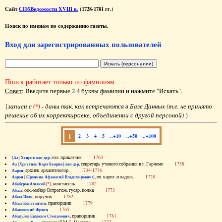
Сайт
СПбВедомости XVIII в.
(1728-1781 гг.)
Поиск по именам по содержанию газеты.
Вход для зарегистрированных пользователей
Поиск работает только по фамилиям
Совет
: Введите первые 2-4 буквы фамилии и нажмите "Искать".
{
записи с
(*)
- даны так, как встречаются в Базе Данных (т.е. не принято
решение об их корректировке, объединении с другой персоной)
}
1
2
3
4
5
..+10
..+50
..+100
, гол. приказчик
1763
[Аа] Хенрик ван дер
, секретарь ученого собрания в г. Гарлеме
1758
Аа [Христиан Карл Хенрик] ван дер
, архиеп. архангелогор.
1734-1736
Аарон
, еп. карел. и ладож.
1728
Аарон [(Еропкин Афанасий Владимирович)]
(*)
, констапель
1782
Абабуров Алексей
, сек.-майор Острогож. гусар. полка
1773
Абаза
, поручик
1782
Абаза Иван
, прапорщик
1779
Абаза Константин
1765
Абаковский Франц
, прапорщик
1781
Абакулов Евдоким Степанович