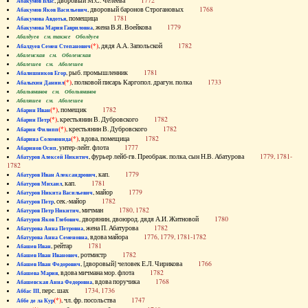
, дворовый М.С. Челеева
1772
Абакумов Влас
, дворовый баронов Строгановых
1768
Абакумов Яков Васильевич
, помещица
1781
Абакумова Авдотья
, жена В.Я. Воейкова
1779
Абакумова Мария Гавриловна
Абалдуев см. также Оболдуев
(*)
, дядя А.А. Запольской
1782
Абалдуев Семен Степанович
Абаленская см. Оболенская
Абалешев см. Аболешев
, рыб. промышленник
1781
Абалишников Егор
(*)
, полковой писарь Каргопол. драгун. полка
1733
Абалыхин Даниил
Абальянинов см. Обольянинов
Абаляшев см. Аболешев
(*)
, помещик
1782
Абарин Иван
(*)
, крестьянин В. Дубровского
1782
Абарин Петр
(*)
, крестьянин В. Дубровского
1782
Абарин Филипп
(*)
, вдова, помещица
1782
Абарина Соломонида
, унтер-лейт. флота
1777
Абаринов Осип
, фурьер лейб-гв. Преображ. полка, сын Н.В. Абатурова
1779, 1781-
Абатуров Алексей Никитич
1782
, кап.
1779
Абатуров Иван Александрович
, кап.
1781
Абатуров Михаил
, майор
1779
Абатуров Никита Васильевич
, сек.-майор
1782
Абатуров Петр
, мичман
1780, 1782
Абатуров Петр Никитич
, дворянин, двоюрод. дядя А.И. Житновой
1780
Абатуров Яков Глебович
, жена П. Абатурова
1782
Абатурова Анна Петровна
, вдова майора
1776, 1779, 1781-1782
Абатурова Анна Семеновна
, рейтар
1781
Абашев Иван
, ротмистр
1782
Абашев Иван Иванович
, [дворовый] человек Е.Л. Чирикова
1766
Абашев Иван Федорович
, вдова мичмана мор. флота
1782
Абашева Мария
, вдова поручика
1768
Абашевская Анна Федоровна
, перс. шах
1734, 1736
Аббас III
(*)
, чл. фр. посольства
1747
Аббе де ла Кур