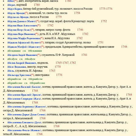
(*)
, англ. изобретатель кораб. насоса
1760
Аббот
, портной
1780
Абграт
, беглер-бей румелийский, тур. полномоч. посол в России
1775-1776
Абдул Керим
(*)
, конюший, чл. свиты тур. посла
1758
Абдула Эфенди
, посол в России
1779
Абдуласах-Эфенди
(*)
, солдат мор. кораб. флота Кронштадт. порта
1752
Абдулов Даниил (Мамет)
(*)
1782
Абдулов Иван Алексеевич
(*)
, татарин, матрос галер. флота
1746
Абдулов Петр (Асак)
(*)
, дочь И.А. и М.Р. Абдуловых
1782
Абдулова Вера Ивановна
(*)
, жена И.А. Абдулова
1782
Абдулова Марфа Родионовна
(*)
, татарин, солдат Архангелогор. полка
1751
Абдыков Афанасий (Кулмет)
(*)
, прядильщик Адмиралтейства, принявший православие
1748
Абдяков Матфей (Абдяселет)
Абезьянинов см. Обезьянинов
(*)
, служитель П.Ф. Хитровой
1781
Абелдеев Авдей Иванович
Абелдуев см. Оболдуев
, подполк.
1765-1767, 1782
Абелов Андрей Иванович
, иностр. поручик
1770
Абелс Вениамин
, служитель И. Афлика
1763
Абель
(*)
, иностранка
1776
Абельгард Христина
Абернибесов см. Обернибесов
Абернибесова см. Обернибесова
, осетин, принявший православие, житель д. Камумта Дигор. у., брат А. и
Абесаломов Василий (Басиле)
Д. Абесаломовых
1768
, осетин, принявший православие, житель д. Камумта Дигор. у.
1768
Абесаломов Ираклий (Эрекле)
, осетин, принявший православие, житель д. Камумта Дигор. у., брат А. и
Абесаломов Спиридон (Жага)
Д. Абесаломовых
1768
, осетинка, принявшая православие, жительница д. Камумта Дигор. у.,
Абесаломова Агрипина (Жантуте)
сестра Д. Абесаломовой
1768
, осетинка, принявшая православие, жительница д. Камумта Дигор. у.,
Абесаломова Дарья (Джан Семен)
сестра А. Абесаломовой
1768
, осетинка, принявшая православие, жительница д. Камумта Дигор. у.,
Абесаломова Елизавета (Дуга)
сестра В., С., А. и Д. Абесаломовых
1768
, осетинка, принявшая православие, жительница д. Камумта Дигор. у.,
Абесаломова Фекла (Жамкис)
тетка И. Абесаломова
1768